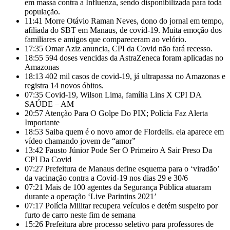
em massa contra a Influenza, sendo disponibilizada para toda
população.
11:41
Morre Otávio Raman Neves, dono do jornal em tempo,
afiliada do SBT em Manaus, de covid-19. Muita emoção dos
familiares e amigos que compareceram ao velório.
17:35
Omar Aziz anuncia, CPI da Covid não fará recesso.
18:55
594 doses vencidas da AstraZeneca foram aplicadas no
Amazonas
18:13
402 mil casos de covid-19, já ultrapassa no Amazonas e
registra 14 novos óbitos.
07:35
Covid-19, Wilson Lima, família Lins X CPI DA
SAÚDE – AM
20:57
Atenção Para O Golpe Do PIX; Polícia Faz Alerta
Importante
18:53
Saiba quem é o novo amor de Flordelis. ela aparece em
vídeo chamando jovem de “amor”
13:42
Fausto Júnior Pode Ser O Primeiro A Sair Preso Da
CPI Da Covid
07:27
Prefeitura de Manaus define esquema para o ‘viradão’
da vacinação contra a Covid-19 nos dias 29 e 30/6
07:21
Mais de 100 agentes da Segurança Pública atuaram
durante a operação ‘Live Parintins 2021’
07:17
Polícia Militar recupera veículos e detém suspeito por
furto de carro neste fim de semana
15:26
Prefeitura abre processo seletivo para professores de