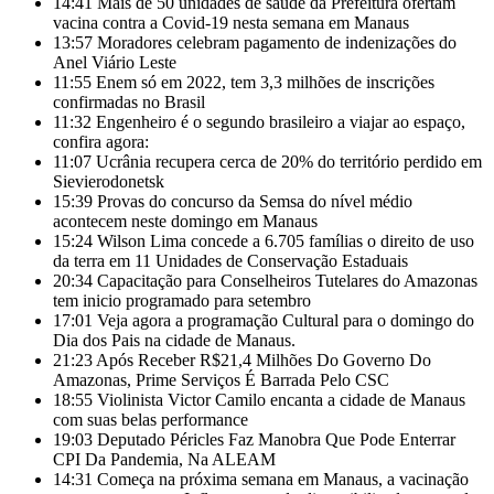
14:41
Mais de 50 unidades de saúde da Prefeitura ofertam
vacina contra a Covid-19 nesta semana em Manaus
13:57
Moradores celebram pagamento de indenizações do
Anel Viário Leste
11:55
Enem só em 2022, tem 3,3 milhões de inscrições
confirmadas no Brasil
11:32
Engenheiro é o segundo brasileiro a viajar ao espaço,
confira agora:
11:07
Ucrânia recupera cerca de 20% do território perdido em
Sievierodonetsk
15:39
Provas do concurso da Semsa do nível médio
acontecem neste domingo em Manaus
15:24
Wilson Lima concede a 6.705 famílias o direito de uso
da terra em 11 Unidades de Conservação Estaduais
20:34
Capacitação para Conselheiros Tutelares do Amazonas
tem inicio programado para setembro
17:01
Veja agora a programação Cultural para o domingo do
Dia dos Pais na cidade de Manaus.
21:23
Após Receber R$21,4 Milhões Do Governo Do
Amazonas, Prime Serviços É Barrada Pelo CSC
18:55
Violinista Victor Camilo encanta a cidade de Manaus
com suas belas performance
19:03
Deputado Péricles Faz Manobra Que Pode Enterrar
CPI Da Pandemia, Na ALEAM
14:31
Começa na próxima semana em Manaus, a vacinação