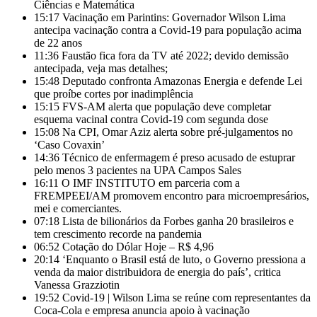
Ciências e Matemática
15:17
Vacinação em Parintins: Governador Wilson Lima
antecipa vacinação contra a Covid-19 para população acima
de 22 anos
11:36
Faustão fica fora da TV até 2022; devido demissão
antecipada, veja mas detalhes;
15:48
Deputado confronta Amazonas Energia e defende Lei
que proíbe cortes por inadimplência
15:15
FVS-AM alerta que população deve completar
esquema vacinal contra Covid-19 com segunda dose
15:08
Na CPI, Omar Aziz alerta sobre pré-julgamentos no
‘Caso Covaxin’
14:36
Técnico de enfermagem é preso acusado de estuprar
pelo menos 3 pacientes na UPA Campos Sales
16:11
O IMF INSTITUTO em parceria com a
FREMPEEI/AM promovem encontro para microempresários,
mei e comerciantes.
07:18
Lista de bilionários da Forbes ganha 20 brasileiros e
tem crescimento recorde na pandemia
06:52
Cotação do Dólar Hoje – R$ 4,96
20:14
‘Enquanto o Brasil está de luto, o Governo pressiona a
venda da maior distribuidora de energia do país’, critica
Vanessa Grazziotin
19:52
Covid-19 | Wilson Lima se reúne com representantes da
Coca-Cola e empresa anuncia apoio à vacinação