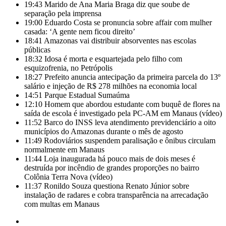
19:43
Marido de Ana Maria Braga diz que soube de
separação pela imprensa
19:00
Eduardo Costa se pronuncia sobre affair com mulher
casada: ‘A gente nem ficou direito’
18:41
Amazonas vai distribuir absorventes nas escolas
públicas
18:32
Idosa é morta e esquartejada pelo filho com
esquizofrenia, no Petrópolis
18:27
Prefeito anuncia antecipação da primeira parcela do 13º
salário e injeção de R$ 278 milhões na economia local
14:51
Parque Estadual Sumaúma
12:10
Homem que abordou estudante com buquê de flores na
saída de escola é investigado pela PC-AM em Manaus (vídeo)
11:52
Barco do INSS leva atendimento previdenciário a oito
municípios do Amazonas durante o mês de agosto
11:49
Rodoviários suspendem paralisação e ônibus circulam
normalmente em Manaus
11:44
Loja inaugurada há pouco mais de dois meses é
destruída por incêndio de grandes proporções no bairro
Colônia Terra Nova (vídeo)
11:37
Ronildo Souza questiona Renato Júnior sobre
instalação de radares e cobra transparência na arrecadação
com multas em Manaus