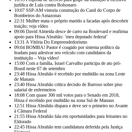
jurídica de Lula contra Bolsonaro
10:07
SSP-AM vistoria construção do Canil do Corpo de
Bombeiros do Amazonas
22:31
Mulher mata o próprio marido a facadas após descobrir
traição; veja vídeo
09:06
David Almeida desce de carro na Boulevard e reafirma
apoio para Hissa Abrahão: ‘meu deputado federal’
13:31
A Vitória Do Empreendedorismo
09:04
BOMBA! Pastor é coagido por sistema político da
Ieadam para adesivar seu veículo com candidatos da
instituição – Veja vídeo!
15:00
Com a família, Israel Carvalho participa de ato pró-
Brasil neste 07 de setembro
23:48
Hissa Abrahão é recebido por multidão na zona Leste
de Manaus
23:40
Hissa Abrahão critica decisão de Barroso sobre piso
salarial de enfermeiros
18:08
Com quase 300 mil votos para o Senado em 2018,
Hissa é recebido por multidão na zona Sul de Manaus
12:51
Hissa Abrahão dispara e deve ser o primeiro no Avante
à Câmara Federal
21:55
Hissa Abrahão fala em oportunidades para feirantes no
Eldorado
22:45
Hissa Abrahão tem candidatura deferida pela Justiça