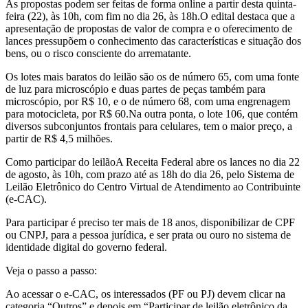
As propostas podem ser feitas de forma online a partir desta quinta-
feira (22), às 10h, com fim no dia 26, às 18h.O edital destaca que a
apresentação de propostas de valor de compra e o oferecimento de
lances pressupõem o conhecimento das características e situação dos
bens, ou o risco consciente do arrematante.
Os lotes mais baratos do leilão são os de número 65, com uma fonte
de luz para microscópio e duas partes de peças também para
microscópio, por R$ 10, e o de número 68, com uma engrenagem
para motocicleta, por R$ 60.Na outra ponta, o lote 106, que contém
diversos subconjuntos frontais para celulares, tem o maior preço, a
partir de R$ 4,5 milhões.
Como participar do leilãoA Receita Federal abre os lances no dia 22
de agosto, às 10h, com prazo até as 18h do dia 26, pelo Sistema de
Leilão Eletrônico do Centro Virtual de Atendimento ao Contribuinte
(e-CAC).
Para participar é preciso ter mais de 18 anos, disponibilizar de CPF
ou CNPJ, para a pessoa jurídica, e ser prata ou ouro no sistema de
identidade digital do governo federal.
Veja o passo a passo:
Ao acessar o e-CAC, os interessados (PF ou PJ) devem clicar na
categoria “Outros” e depois em “Participar de leilão eletrônico da