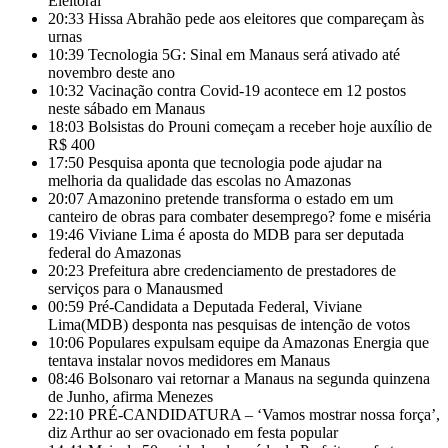
Eleitoral
20:33
Hissa Abrahão pede aos eleitores que compareçam às
urnas
10:39
Tecnologia 5G: Sinal em Manaus será ativado até
novembro deste ano
10:32
Vacinação contra Covid-19 acontece em 12 postos
neste sábado em Manaus
18:03
Bolsistas do Prouni começam a receber hoje auxílio de
R$ 400
17:50
Pesquisa aponta que tecnologia pode ajudar na
melhoria da qualidade das escolas no Amazonas
20:07
Amazonino pretende transforma o estado em um
canteiro de obras para combater desemprego? fome e miséria
19:46
Viviane Lima é aposta do MDB para ser deputada
federal do Amazonas
20:23
Prefeitura abre credenciamento de prestadores de
serviços para o Manausmed
00:59
Pré-Candidata a Deputada Federal, Viviane
Lima(MDB) desponta nas pesquisas de intenção de votos
10:06
Populares expulsam equipe da Amazonas Energia que
tentava instalar novos medidores em Manaus
08:46
Bolsonaro vai retornar a Manaus na segunda quinzena
de Junho, afirma Menezes
22:10
PRÉ-CANDIDATURA – ‘Vamos mostrar nossa força’,
diz Arthur ao ser ovacionado em festa popular