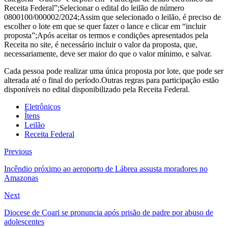
Receita Federal”;Selecionar o edital do leilão de número
0800100/000002/2024;Assim que selecionado o leilão, é preciso de
escolher o lote em que se quer fazer o lance e clicar em “incluir
proposta”;Após aceitar os termos e condições apresentados pela
Receita no site, é necessário incluir o valor da proposta, que,
necessariamente, deve ser maior do que o valor mínimo, e salvar.
Cada pessoa pode realizar uma única proposta por lote, que pode ser
alterada até o final do período.Outras regras para participação estão
disponíveis no edital disponibilizado pela Receita Federal.
Eletrônicos
Ítens
Leilão
Receita Federal
Navegação
Previous
Previous
post:
de
Incêndio próximo ao aeroporto de Lábrea assusta moradores no
Amazonas
Post
Next
Next
post:
Diocese de Coari se pronuncia após prisão de padre por abuso de
adolescentes