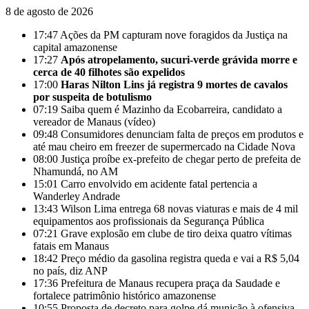
8 de agosto de 2026
17:47
Ações da PM capturam nove foragidos da Justiça na
capital amazonense
17:27
Após atropelamento, sucuri-verde grávida morre e
cerca de 40 filhotes são expelidos
17:00
Haras Nilton Lins já registra 9 mortes de cavalos
por suspeita de botulismo
07:19
Saiba quem é Mazinho da Ecobarreira, candidato a
vereador de Manaus (vídeo)
09:48
Consumidores denunciam falta de preços em produtos e
até mau cheiro em freezer de supermercado na Cidade Nova
08:00
Justiça proíbe ex-prefeito de chegar perto de prefeita de
Nhamundá, no AM
15:01
Carro envolvido em acidente fatal pertencia a
Wanderley Andrade
13:43
Wilson Lima entrega 68 novas viaturas e mais de 4 mil
equipamentos aos profissionais da Segurança Pública
07:21
Grave explosão em clube de tiro deixa quatro vítimas
fatais em Manaus
18:42
Preço médio da gasolina registra queda e vai a R$ 5,04
no país, diz ANP
17:36
Prefeitura de Manaus recupera praça da Saudade e
fortalece patrimônio histórico amazonense
10:55
Proposta de decreto para golpe dá munição à ofensiva