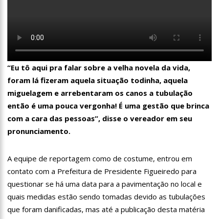
11:07
Ucrânia recupera cerca de 20% do território perdido em
Sievierodonetsk
15:39
Provas do concurso da Semsa do nível médio acontecem
neste domingo em Manaus
15:24
Wilson Lima concede a 6.705 famílias o direito de uso da terra
em 11 Unidades de Conservação Estaduais
“Eu tô aqui pra falar sobre a velha novela da vida,
20:34
Capacitação para Conselheiros Tutelares do Amazonas tem
foram lá fizeram aquela situação todinha, aquela
inicio programado para setembro
miguelagem e arrebentaram os canos a tubulação
17:01
Veja agora a programação Cultural para o domingo do Dia
dos Pais na cidade de Manaus.
então é uma pouca vergonha! É uma gestão que brinca
com a cara das pessoas”, disse o vereador em seu
21:23
Após Receber R$21,4 Milhões Do Governo Do Amazonas,
Prime Serviços É Barrada Pelo CSC
pronunciamento.
18:55
Violinista Victor Camilo encanta a cidade de Manaus com
suas belas performance
A equipe de reportagem como de costume, entrou em
19:03
Deputado Péricles Faz Manobra Que Pode Enterrar CPI Da
contato com a Prefeitura de Presidente Figueiredo para
Pandemia, Na ALEAM
questionar se há uma data para a pavimentação no local e
14:31
Começa na próxima semana em Manaus, a vacinação em
massa contra a Influenza, sendo disponibilizada para toda
quais medidas estão sendo tomadas devido as tubulações
população.
11:41
Morre Otávio Raman Neves, dono do jornal em tempo,
que foram danificadas, mas até a publicação desta matéria
afiliada do SBT em Manaus, de covid-19. Muita emoção dos