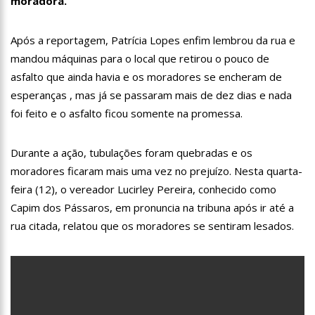
moradora.
19:46
Viviane Lima é aposta do MDB para ser deputada federal do
Amazonas
Após a reportagem, Patrícia Lopes enfim lembrou da rua e
20:23
Prefeitura abre credenciamento de prestadores de serviços
para o Manausmed
mandou máquinas para o local que retirou o pouco de
00:59
Pré-Candidata a Deputada Federal, Viviane Lima(MDB)
asfalto que ainda havia e os moradores se encheram de
desponta nas pesquisas de intenção de votos
esperanças , mas já se passaram mais de dez dias e nada
10:06
Populares expulsam equipe da Amazonas Energia que
foi feito e o asfalto ficou somente na promessa.
tentava instalar novos medidores em Manaus
08:46
Bolsonaro vai retornar a Manaus na segunda quinzena de
Junho, afirma Menezes
Durante a ação, tubulações foram quebradas e os
22:10
PRÉ-CANDIDATURA – ‘Vamos mostrar nossa força’, diz Arthur
moradores ficaram mais uma vez no prejuízo. Nesta quarta-
ao ser ovacionado em festa popular
feira (12), o vereador Lucirley Pereira, conhecido como
14:41
Mais de 50 unidades de saúde da Prefeitura ofertam vacina
Capim dos Pássaros, em pronuncia na tribuna após ir até a
contra a Covid-19 nesta semana em Manaus
rua citada, relatou que os moradores se sentiram lesados.
13:57
Moradores celebram pagamento de indenizações do Anel
Viário Leste
11:55
Enem só em 2022, tem 3,3 milhões de inscrições confirmadas
no Brasil
11:32
Engenheiro é o segundo brasileiro a viajar ao espaço, confira
agora: