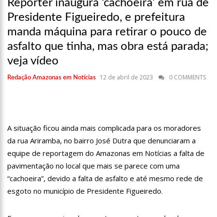
Repórter inaugura ‘cachoeira’ em rua de
17:36
Prefeitura de Manaus recupera praça da Saudade e
fortalece patrimônio histórico amazonense
Presidente Figueiredo, e prefeitura
10:55
Proposta de decreto para golpe dá munição à ofensiva
manda máquina para retirar o pouco de
jurídica de Lula contra Bolsonaro
asfalto que tinha, mas obra está parada;
10:07
SSP-AM vistoria construção do Canil do Corpo de Bombeiros
do Amazonas
veja vídeo
22:31
Mulher mata o próprio marido a facadas após descobrir
12 de abril de 2023
0 COMMENTS
Redação Amazonas em Notícias
traição; veja vídeo
09:06
David Almeida desce de carro na Boulevard e reafirma apoio
para Hissa Abrahão: ‘meu deputado federal’
13:31
A Vitória Do Empreendedorismo
A situação ficou ainda mais complicada para os moradores
09:04
BOMBA! Pastor é coagido por sistema político da Ieadam para
da rua Ariramba, no bairro José Dutra que denunciaram a
adesivar seu veículo com candidatos da instituição – Veja vídeo!
equipe de reportagem do Amazonas em Notícias a falta de
15:00
Com a família, Israel Carvalho participa de ato pró-Brasil
pavimentação no local que mais se parece com uma
neste 07 de setembro
“cachoeira”, devido a falta de asfalto e até mesmo rede de
23:48
Hissa Abrahão é recebido por multidão na zona Leste de
Manaus
esgoto no município de Presidente Figueiredo.
23:40
Hissa Abrahão critica decisão de Barroso sobre piso salarial
de enfermeiros