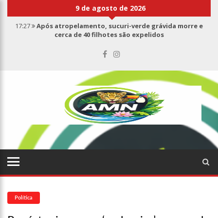
9 de agosto de 2026
17:27
Após atropelamento, sucuri-verde grávida morre e
cerca de 40 filhotes são expelidos
17:00
Haras Nilton Lins já registra 9 mortes de cavalos por
suspeita de botulismo
07:19
Saiba quem é Mazinho da Ecobarreira, candidato a vereador
de Manaus (vídeo)
09:48
Consumidores denunciam falta de preços em produtos e até
mau cheiro em freezer de supermercado na Cidade Nova
08:00
Justiça proíbe ex-prefeito de chegar perto de prefeita de
Nhamundá, no AM
15:01
Carro envolvido em acidente fatal pertencia a Wanderley
Andrade
13:43
Wilson Lima entrega 68 novas viaturas e mais de 4 mil
equipamentos aos profissionais da Segurança Pública
07:21
Grave explosão em clube de tiro deixa quatro vítimas fatais
em Manaus
Política
18:42
Preço médio da gasolina registra queda e vai a R$ 5,04 no
país, diz ANP