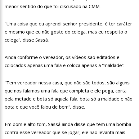
18:08
Com quase 300 mil votos para o Senado em 2018, Hissa é
menor sentido do que foi discusado na CMM.
recebido por multidão na zona Sul de Manaus
12:51
Hissa Abrahão dispara e deve ser o primeiro no Avante à
Câmara Federal
“Uma coisa que eu aprendi senhor presidente, é ter caráter
21:55
Hissa Abrahão fala em oportunidades para feirantes no
e mesmo que eu não goste do colega, mas eu respeito o
Eldorado
colega”, disse Sassá.
22:45
Hissa Abrahão tem candidatura deferida pela Justiça Eleitoral
Ainda conforme o vereador, os vídeos são editados e
20:33
Hissa Abrahão pede aos eleitores que compareçam às urnas
colocados apenas uma fala e coloca apenas a “maldade”.
10:39
Tecnologia 5G: Sinal em Manaus será ativado até novembro
deste ano
“Tem vereador nessa casa, que não são todos, são alguns
10:32
Vacinação contra Covid-19 acontece em 12 postos neste
que nos falamos uma fala que completa e ele pega, corta
sábado em Manaus
pela metade e bota só aquela fala, bota só a maldade e não
18:03
Bolsistas do Prouni começam a receber hoje auxílio de R$
400
bota o que você falou de bem”, disse.
17:50
Pesquisa aponta que tecnologia pode ajudar na melhoria da
qualidade das escolas no Amazonas
Em bom e alto tom, Sassá ainda disse que tem uma bomba
20:07
Amazonino pretende transforma o estado em um canteiro de
contra esse vereador que se jogar, ele não levanta mais
obras para combater desemprego? fome e miséria