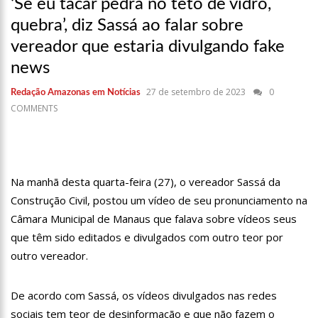
‘Se eu tacar pedra no teto de vidro,
17:36
Prefeitura de Manaus recupera praça da Saudade e
fortalece patrimônio histórico amazonense
quebra’, diz Sassá ao falar sobre
10:55
Proposta de decreto para golpe dá munição à ofensiva
vereador que estaria divulgando fake
jurídica de Lula contra Bolsonaro
news
10:07
SSP-AM vistoria construção do Canil do Corpo de Bombeiros
do Amazonas
27 de setembro de 2023
0
Redação Amazonas em Notícias
22:31
Mulher mata o próprio marido a facadas após descobrir
COMMENTS
traição; veja vídeo
09:06
David Almeida desce de carro na Boulevard e reafirma apoio
para Hissa Abrahão: ‘meu deputado federal’
13:31
A Vitória Do Empreendedorismo
Na manhã desta quarta-feira (27), o vereador Sassá da
09:04
BOMBA! Pastor é coagido por sistema político da Ieadam para
Construção Civil, postou um vídeo de seu pronunciamento na
adesivar seu veículo com candidatos da instituição – Veja vídeo!
Câmara Municipal de Manaus que falava sobre vídeos seus
15:00
Com a família, Israel Carvalho participa de ato pró-Brasil
que têm sido editados e divulgados com outro teor por
neste 07 de setembro
outro vereador.
23:48
Hissa Abrahão é recebido por multidão na zona Leste de
Manaus
23:40
Hissa Abrahão critica decisão de Barroso sobre piso salarial
De acordo com Sassá, os vídeos divulgados nas redes
de enfermeiros
sociais tem teor de desinformação e que não fazem o