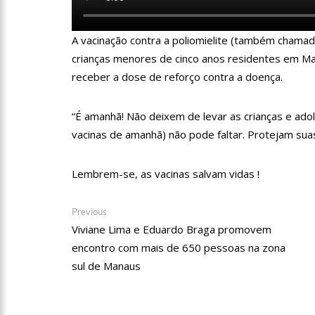
09:06
David Almeida desce
‘meu deputado federal’
A vacinação contra a poliomielite (também chamada 
13:31
A Vitória Do Empre
crianças menores de cinco anos residentes em Ma
receber a dose de reforço contra a doença.
09:04
BOMBA! Pastor é coa
“É amanhã! Não deixem de levar as crianças e adole
com candidatos da instituiç
vacinas de amanhã) não pode faltar. Protejam suas 
15:00
Com a família, Israe
Lembrem-se, as vacinas salvam vidas !
23:48
Hissa Abrahão é re
Navegação
Previous
Previous
post:
Viviane Lima e Eduardo Braga promovem
de
23:40
Hissa Abrahão criti
encontro com mais de 650 pessoas na zona
Post
sul de Manaus
18:08
Com quase 300 mil v
zona Sul de Manaus