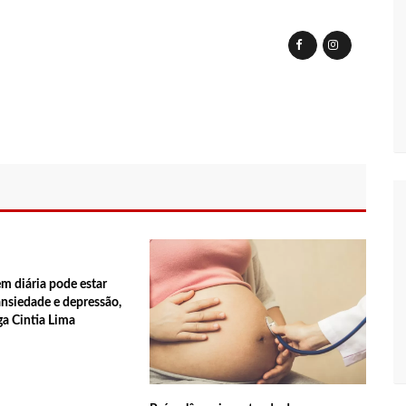
ra e deve ser o primeiro no Avante à Câmara Federal
em oportunidades para feirantes no Eldorado
ndidatura deferida pela Justiça Eleitoral
 aos eleitores que compareçam às urnas
al em Manaus será ativado até novembro deste ano
em diária pode estar
ansiedade e depressão,
ga Cintia Lima
ovid-19 acontece em 12 postos neste sábado em Manaus
 começam a receber hoje auxílio de R$ 400