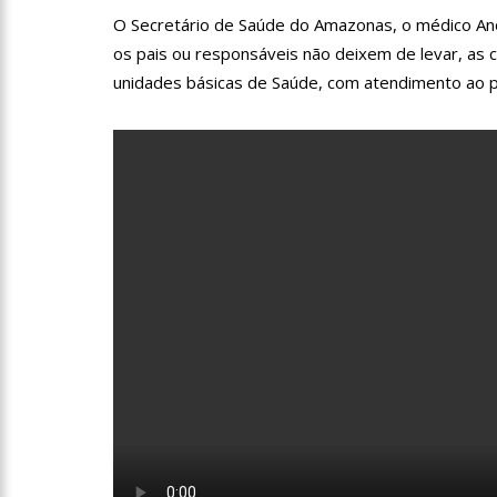
profissionais da Segurança
O Secretário de Saúde do Amazonas, o médico An
07:21
Grave explosão em c
os pais ou responsáveis não deixem de levar, as c
unidades básicas de Saúde, com atendimento ao pú
18:42
Preço médio da gasol
17:36
Prefeitura de Manau
amazonense
10:55
Proposta de decreto
Bolsonaro
10:07
SSP-AM vistoria co
22:31
Mulher mata o própr