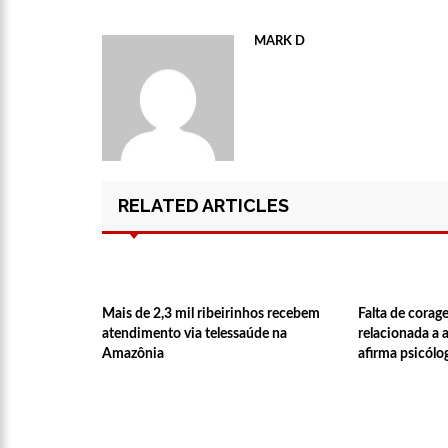
12:51
Hissa Abrahão dispa
MARK D
21:55
Hissa Abrahão fala 
22:45
Hissa Abrahão tem ca
RELATED ARTICLES
20:33
Hissa Abrahão pede
10:39
Tecnologia 5G: Sin
Mais de 2,3 mil ribeirinhos recebem
Falta de corag
atendimento via telessaúde na
relacionada a 
Amazônia
afirma psicólo
10:32
Vacinação contra C
18:03
Bolsistas do Prouni