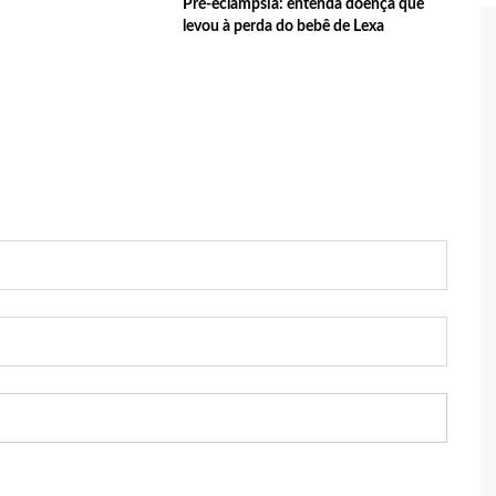
Pré-eclâmpsia: entenda doença que
levou à perda do bebê de Lexa
 tecnologia pode ajudar na melhoria da qualidade das escolas
 transforma o estado em um canteiro de obras para combater
ia
sta do MDB para ser deputada federal do Amazonas
edenciamento de prestadores de serviços para o Manausmed
putada Federal, Viviane Lima(MDB) desponta nas pesquisas de
 equipe da Amazonas Energia que tentava instalar novos