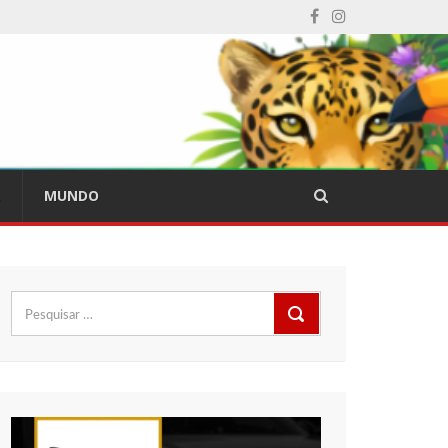
L
MUNDO
Pesquisar
por: