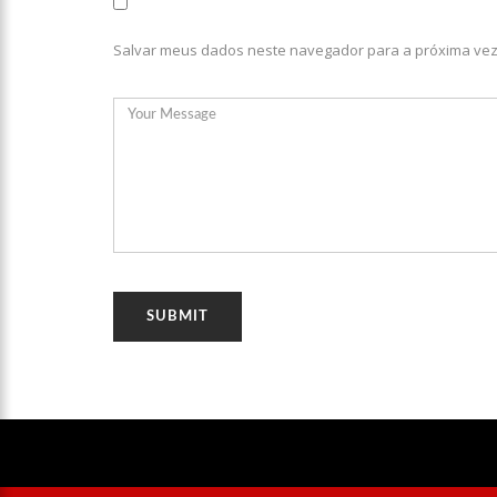
08:46
Bolsonaro vai reto
Salvar meus dados neste navegador para a próxima vez
22:10
PRÉ-CANDIDATURA – ‘
festa popular
14:41
Mais de 50 unidades
semana em Manaus
13:57
Moradores celebram
11:55
Enem só em 2022, te
11:32
Engenheiro é o segun
11:07
Ucrânia recupera ce