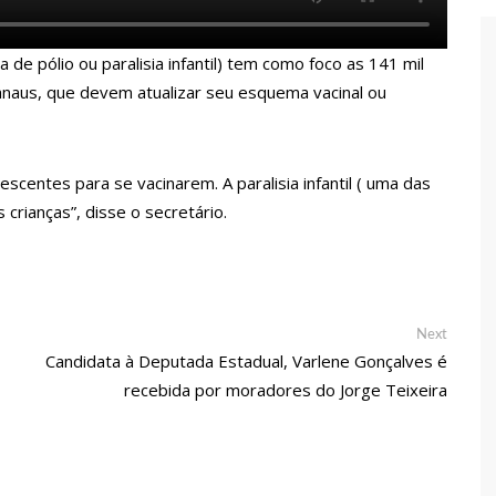
 de carro na Boulevard e reafirma apoio para Hissa Abrahão:
de pólio ou paralisia infantil) tem como foco as 141 mil
endedorismo
naus, que devem atualizar seu esquema vacinal ou
gido por sistema político da Ieadam para adesivar seu veículo
scentes para se vacinarem. A paralisia infantil ( uma das
ão – Veja vídeo!
crianças”, disse o secretário.
l Carvalho participa de ato pró-Brasil neste 07 de setembro
cebido por multidão na zona Leste de Manaus
Next
Next
post:
Candidata à Deputada Estadual, Varlene Gonçalves é
ca decisão de Barroso sobre piso salarial de enfermeiros
recebida por moradores do Jorge Teixeira
otos para o Senado em 2018, Hissa é recebido por multidão na