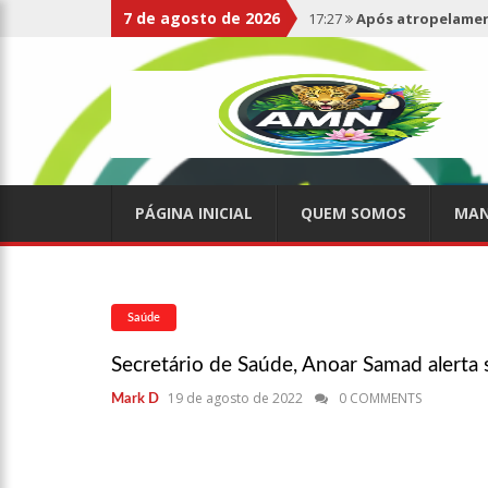
7 de agosto de 2026
17:27
Após atropelament
expelidos
17:00
Haras Nilton Lins
07:19
Saiba quem é Mazin
PÁGINA INICIAL
QUEM SOMOS
MAN
09:48
Consumidores denun
de supermercado na Cida
08:00
Justiça proíbe ex-p
Saúde
Secretário de Saúde, Anoar Samad alerta s
15:01
Carro envolvido em 
19 de agosto de 2022
0 COMMENTS
Mark D
13:43
Wilson Lima entrega