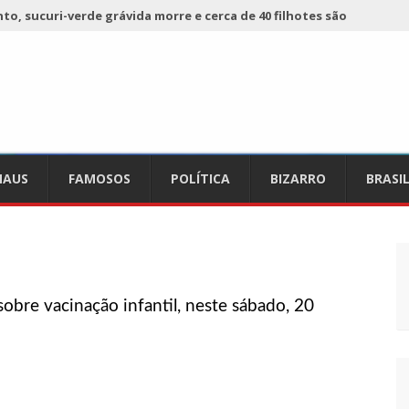
o, sucuri-verde grávida morre e cerca de 40 filhotes são
 já registra 9 mortes de cavalos por suspeita de botulismo
ho da Ecobarreira, candidato a vereador de Manaus (vídeo)
AUS
FAMOSOS
POLÍTICA
BIZARRO
BRASI
ciam falta de preços em produtos e até mau cheiro em freezer
de Nova
refeito de chegar perto de prefeita de Nhamundá, no AM
obre vacinação infantil, neste sábado, 20
acidente fatal pertencia a Wanderley Andrade
 68 novas viaturas e mais de 4 mil equipamentos aos