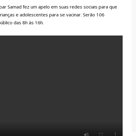
 Pública
oar Samad fez um apelo em suas redes sociais para que
lube de tiro deixa quatro vítimas fatais em Manaus
rianças e adolescentes para se vacinar. Serão 106
blico das 8h às 16h.
ina registra queda e vai a R$ 5,04 no país, diz ANP
s recupera praça da Saudade e fortalece patrimônio histórico
 para golpe dá munição à ofensiva jurídica de Lula contra
nstrução do Canil do Corpo de Bombeiros do Amazonas
io marido a facadas após descobrir traição; veja vídeo