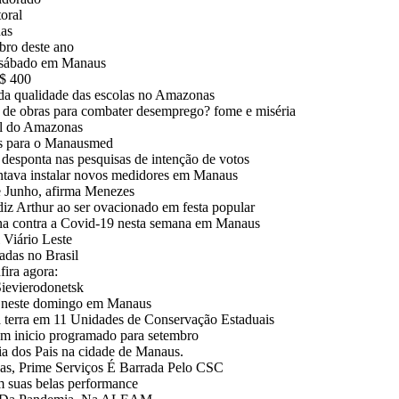
oral
nas
bro deste ano
e sábado em Manaus
R$ 400
 da qualidade das escolas no Amazonas
 de obras para combater desemprego? fome e miséria
al do Amazonas
ços para o Manausmed
esponta nas pesquisas de intenção de votos
ntava instalar novos medidores em Manaus
e Junho, afirma Menezes
Arthur ao ser ovacionado em festa popular
ina contra a Covid-19 nesta semana em Manaus
Viário Leste
adas no Brasil
fira agora:
Sievierodonetsk
m neste domingo em Manaus
da terra em 11 Unidades de Conservação Estaduais
em inicio programado para setembro
a dos Pais na cidade de Manaus.
, Prime Serviços É Barrada Pelo CSC
m suas belas performance