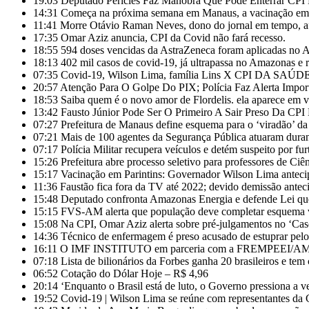
19:03
Deputado Péricles Faz Manobra Que Pode Enterrar C
14:31
Começa na próxima semana em Manaus, a vacinação em ma
11:41
Morre Otávio Raman Neves, dono do jornal em tempo, af
17:35
Omar Aziz anuncia, CPI da Covid não fará recesso.
18:55
594 doses vencidas da AstraZeneca foram aplicadas no
18:13
402 mil casos de covid-19, já ultrapassa no Amazonas e r
07:35
Covid-19, Wilson Lima, família Lins X CPI DA SAÚD
20:57
Atenção Para O Golpe Do PIX; Polícia Faz Alerta Impor
18:53
Saiba quem é o novo amor de Flordelis. ela aparece em
13:42
Fausto Júnior Pode Ser O Primeiro A Sair Preso Da CPI
07:27
Prefeitura de Manaus define esquema para o ‘viradão’ da
07:21
Mais de 100 agentes da Segurança Pública atuaram duran
07:17
Polícia Militar recupera veículos e detém suspeito por fu
15:26
Prefeitura abre processo seletivo para professores de Ci
15:17
Vacinação em Parintins: Governador Wilson Lima anteci
11:36
Faustão fica fora da TV até 2022; devido demissão anteci
15:48
Deputado confronta Amazonas Energia e defende Lei que
15:15
FVS-AM alerta que população deve completar esquema v
15:08
Na CPI, Omar Aziz alerta sobre pré-julgamentos no ‘Ca
14:36
Técnico de enfermagem é preso acusado de estuprar pe
16:11
O IMF INSTITUTO em parceria com a FREMPEEI/AM pro
07:18
Lista de bilionários da Forbes ganha 20 brasileiros e te
06:52
Cotação do Dólar Hoje – R$ 4,96
20:14
‘Enquanto o Brasil está de luto, o Governo pressiona a ve
19:52
Covid-19 | Wilson Lima se reúne com representantes da