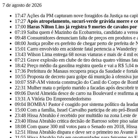
7 de agosto de 2026
17:47
Ações da PM capturam nove foragidos da Justiça na cap
17:27
Após atropelamento, sucuri-verde grávida morre e cer
17:00
Haras Nilton Lins já registra 9 mortes de cavalos por
07:19
Saiba quem é Mazinho da Ecobarreira, candidato a vere
09:48
Consumidores denunciam falta de preços em produtos e 
08:00
Justiça proíbe ex-prefeito de chegar perto de prefeita 
15:01
Carro envolvido em acidente fatal pertencia a Wanderle
13:43
Wilson Lima entrega 68 novas viaturas e mais de 4 mil e
07:21
Grave explosão em clube de tiro deixa quatro vítimas fa
18:42
Preço médio da gasolina registra queda e vai a R$ 5,04 
17:36
Prefeitura de Manaus recupera praça da Saudade e fortal
10:55
Proposta de decreto para golpe dá munição à ofensiva ju
10:07
SSP-AM vistoria construção do Canil do Corpo de Bom
22:31
Mulher mata o próprio marido a facadas após descobrir tr
09:06
David Almeida desce de carro na Boulevard e reafirma a
13:31
A Vitória Do Empreendedorismo
09:04
BOMBA! Pastor é coagido por sistema político da Ieadam 
15:00
Com a família, Israel Carvalho participa de ato pró-Brasi
23:48
Hissa Abrahão é recebido por multidão na zona Leste d
23:40
Hissa Abrahão critica decisão de Barroso sobre piso salar
18:08
Com quase 300 mil votos para o Senado em 2018, Hissa 
12:51
Hissa Abrahão dispara e deve ser o primeiro no Avante 
21:55
Hissa Abrahão fala em oportunidades para feirantes no 