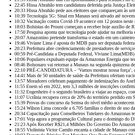
22:45
Hissa Abrahão tem candidatura deferida pela Justiça Eleit
20:33
Hissa Abrahão pede aos eleitores que compareçam às ur
10:39
Tecnologia 5G: Sinal em Manaus será ativado até novem
10:32
Vacinação contra Covid-19 acontece em 12 postos nest
18:03
Bolsistas do Prouni começam a receber hoje auxílio de 
17:50
Pesquisa aponta que tecnologia pode ajudar na melhoria
20:07
Amazonino pretende transforma o estado em um canteiro
19:46
Viviane Lima é aposta do MDB para ser deputada feder
20:23
Prefeitura abre credenciamento de prestadores de servi
00:59
Pré-Candidata a Deputada Federal, Viviane Lima(MDB) d
10:06
Populares expulsam equipe da Amazonas Energia que te
08:46
Bolsonaro vai retornar a Manaus na segunda quinzena d
22:10
PRÉ-CANDIDATURA – ‘Vamos mostrar nossa força’, diz 
14:41
Mais de 50 unidades de saúde da Prefeitura ofertam vac
13:57
Moradores celebram pagamento de indenizações do Anel 
11:55
Enem só em 2022, tem 3,3 milhões de inscrições confirm
11:32
Engenheiro é o segundo brasileiro a viajar ao espaço, con
11:07
Ucrânia recupera cerca de 20% do território perdido em 
15:39
Provas do concurso da Semsa do nível médio acontece
15:24
Wilson Lima concede a 6.705 famílias o direito de uso 
20:34
Capacitação para Conselheiros Tutelares do Amazonas t
17:01
Veja agora a programação Cultural para o domingo do Di
21:23
Após Receber R$21,4 Milhões Do Governo Do Amazonas
18:55
Violinista Victor Camilo encanta a cidade de Manaus co