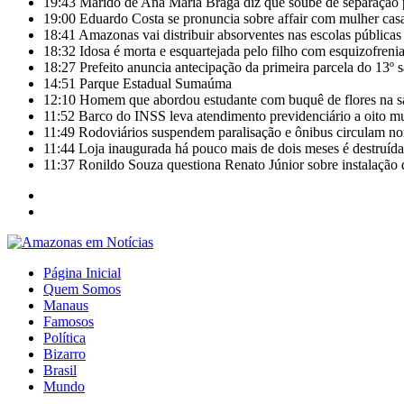
19:43
Marido de Ana Maria Braga diz que soube de separação 
19:00
Eduardo Costa se pronuncia sobre affair com mulher casa
18:41
Amazonas vai distribuir absorventes nas escolas públicas
18:32
Idosa é morta e esquartejada pelo filho com esquizofrenia
18:27
Prefeito anuncia antecipação da primeira parcela do 13º 
14:51
Parque Estadual Sumaúma
12:10
Homem que abordou estudante com buquê de flores na s
11:52
Barco do INSS leva atendimento previdenciário a oito m
11:49
Rodoviários suspendem paralisação e ônibus circulam 
11:44
Loja inaugurada há pouco mais de dois meses é destruída
11:37
Ronildo Souza questiona Renato Júnior sobre instalação
Página Inicial
Quem Somos
Manaus
Famosos
Política
Bizarro
Brasil
Mundo