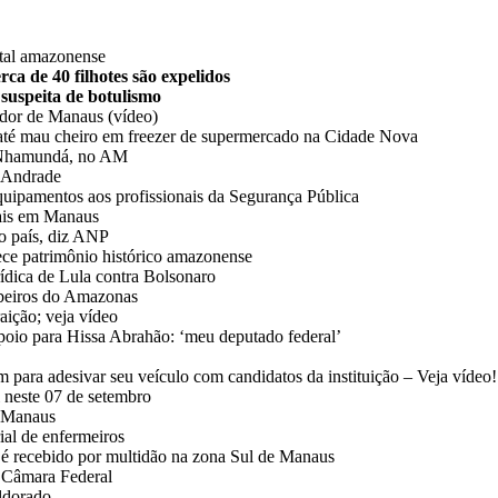
ital amazonense
ca de 40 filhotes são expelidos
 suspeita de botulismo
ador de Manaus (vídeo)
até mau cheiro em freezer de supermercado na Cidade Nova
de Nhamundá, no AM
y Andrade
quipamentos aos profissionais da Segurança Pública
tais em Manaus
no país, diz ANP
ece patrimônio histórico amazonense
rídica de Lula contra Bolsonaro
beiros do Amazonas
aição; veja vídeo
poio para Hissa Abrahão: ‘meu deputado federal’
para adesivar seu veículo com candidatos da instituição – Veja vídeo!
l neste 07 de setembro
e Manaus
ial de enfermeiros
é recebido por multidão na zona Sul de Manaus
à Câmara Federal
Eldorado