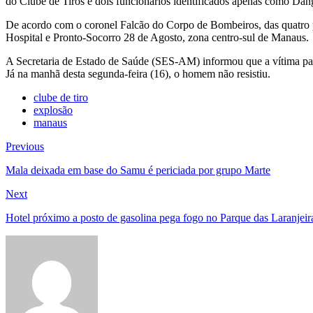
do Clube de Tiros e dois funcionários identificados apenas como Dan
De acordo com o coronel Falcão do Corpo de Bombeiros, das quatro p
Hospital e Pronto-Socorro 28 de Agosto, zona centro-sul de Manaus.
A Secretaria de Estado de Saúde (SES-AM) informou que a vítima pa
Já na manhã desta segunda-feira (16), o homem não resistiu.
clube de tiro
explosão
manaus
Navegação
Previous
Previous
post:
de
Mala deixada em base do Samu é periciada por grupo Marte
Post
Next
Next
post:
Hotel próximo a posto de gasolina pega fogo no Parque das Laranjeira