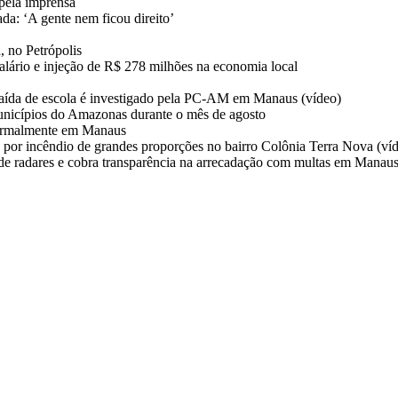
pela imprensa
da: ‘A gente nem ficou direito’
, no Petrópolis
salário e injeção de R$ 278 milhões na economia local
aída de escola é investigado pela PC-AM em Manaus (vídeo)
unicípios do Amazonas durante o mês de agosto
normalmente em Manaus
 por incêndio de grandes proporções no bairro Colônia Terra Nova (ví
 de radares e cobra transparência na arrecadação com multas em Manau