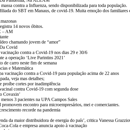
PI Da Pandemia, Na ALEAM
ssa contra a Influenza, sendo disponibilizada para toda população.
iliada do SBT em Manaus, de covid-19. Muita emoção dos familiares 
 Amazonas
egistra 14 novos óbitos.
E – AM
tante
 vídeo chamando jovem de “amor”
 Da Covid
 vacinação contra a Covid-19 nos dias 29 e 30/6
te a operação ‘Live Parintins 2021’
rto de carro neste fim de semana
ências e Matemática
pa vacinação contra a Covid-19 para população acima de 22 anos
pada, veja mas detalhes;
 proíbe cortes por inadimplência
acinal contra Covid-19 com segunda dose
so Covaxin’
lo menos 3 pacientes na UPA Campos Sales
movem encontro para microempresários, mei e comerciantes.
m crescimento recorde na pandemia
nda da maior distribuidora de energia do país’, critica Vanessa Grazzio
 Coca-Cola e empresa anuncia apoio à vacinação