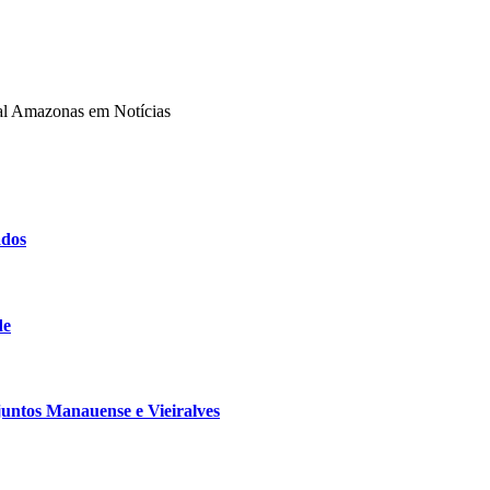
tal Amazonas em Notícias
ados
de
untos Manauense e Vieiralves