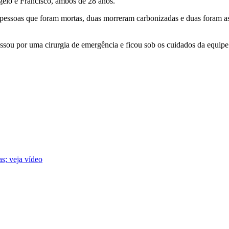
gelo e Francisco, ambos de 28 anos.
essoas que foram mortas, duas morreram carbonizadas e duas foram as
ssou por uma cirurgia de emergência e ficou sob os cuidados da equi
s; veja vídeo