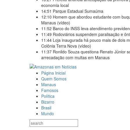
economia local
14:51
Parque Estadual Sumaúma
12:10
Homem que abordou estudante com buquê 
Manaus (vídeo)
11:52
Barco do INSS leva atendimento previden
11:49
Rodoviários suspendem paralisação e ô
11:44
Loja inaugurada há pouco mais de dois m
Colônia Terra Nova (vídeo)
11:37
Ronildo Souza questiona Renato Júnior so
arrecadação com multas em Manaus
Página Inicial
Quem Somos
Manaus
Famosos
Política
Bizarro
Brasil
Mundo