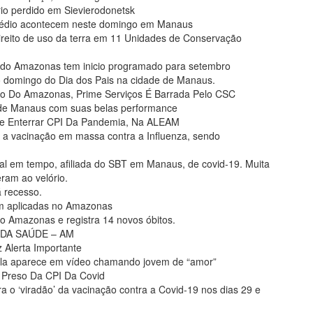
rio perdido em Sievierodonetsk
médio acontecem neste domingo em Manaus
direito de uso da terra em 11 Unidades de Conservação
s do Amazonas tem inicio programado para setembro
o domingo do Dia dos Pais na cidade de Manaus.
o Do Amazonas, Prime Serviços É Barrada Pelo CSC
de de Manaus com suas belas performance
e Enterrar CPI Da Pandemia, Na ALEAM
 vacinação em massa contra a Influenza, sendo
l em tempo, afiliada do SBT em Manaus, de covid-19. Muita
ram ao velório.
á recesso.
m aplicadas no Amazonas
no Amazonas e registra 14 novos óbitos.
PI DA SAÚDE – AM
 Alerta Importante
 ela aparece em vídeo chamando jovem de “amor”
r Preso Da CPI Da Covid
 o ‘viradão’ da vacinação contra a Covid-19 nos dias 29 e