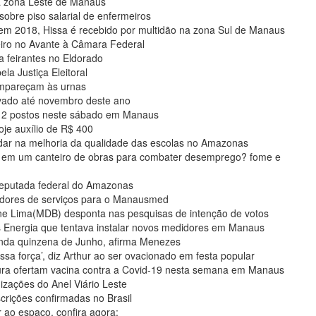
a zona Leste de Manaus
sobre piso salarial de enfermeiros
em 2018, Hissa é recebido por multidão na zona Sul de Manaus
eiro no Avante à Câmara Federal
 feirantes no Eldorado
la Justiça Eleitoral
ompareçam às urnas
ivado até novembro deste ano
 12 postos neste sábado em Manaus
je auxílio de R$ 400
dar na melhoria da qualidade das escolas no Amazonas
 em um canteiro de obras para combater desemprego? fome e
deputada federal do Amazonas
tadores de serviços para o Manausmed
ne Lima(MDB) desponta nas pesquisas de intenção de votos
Energia que tentava instalar novos medidores em Manaus
unda quinzena de Junho, afirma Menezes
força’, diz Arthur ao ser ovacionado em festa popular
tura ofertam vacina contra a Covid-19 nesta semana em Manaus
zações do Anel Viário Leste
crições confirmadas no Brasil
r ao espaço, confira agora: