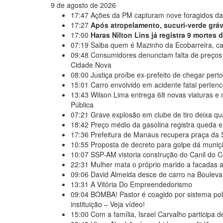
9 de agosto de 2026
17:47
Ações da PM capturam nove foragidos da
17:27
Após atropelamento, sucuri-verde grávi
17:00
Haras Nilton Lins já registra 9 mortes
07:19
Saiba quem é Mazinho da Ecobarreira, ca
09:48
Consumidores denunciam falta de preços
Cidade Nova
08:00
Justiça proíbe ex-prefeito de chegar per
15:01
Carro envolvido em acidente fatal perten
13:43
Wilson Lima entrega 68 novas viaturas e 
Pública
07:21
Grave explosão em clube de tiro deixa qu
18:42
Preço médio da gasolina registra queda e
17:36
Prefeitura de Manaus recupera praça da 
10:55
Proposta de decreto para golpe dá muniçã
10:07
SSP-AM vistoria construção do Canil do
22:31
Mulher mata o próprio marido a facadas ap
09:06
David Almeida desce de carro na Boulevar
13:31
A Vitória Do Empreendedorismo
09:04
BOMBA! Pastor é coagido por sistema pol
instituição – Veja vídeo!
15:00
Com a família, Israel Carvalho participa 