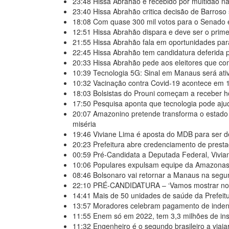
23:48
Hissa Abrahão é recebido por multidão n
23:40
Hissa Abrahão critica decisão de Barroso 
18:08
Com quase 300 mil votos para o Senado 
12:51
Hissa Abrahão dispara e deve ser o prim
21:55
Hissa Abrahão fala em oportunidades para
22:45
Hissa Abrahão tem candidatura deferida pe
20:33
Hissa Abrahão pede aos eleitores que c
10:39
Tecnologia 5G: Sinal em Manaus será at
10:32
Vacinação contra Covid-19 acontece em
18:03
Bolsistas do Prouni começam a receber ho
17:50
Pesquisa aponta que tecnologia pode aju
20:07
Amazonino pretende transforma o estado
miséria
19:46
Viviane Lima é aposta do MDB para ser 
20:23
Prefeitura abre credenciamento de pres
00:59
Pré-Candidata a Deputada Federal, Vivia
10:06
Populares expulsam equipe da Amazonas 
08:46
Bolsonaro vai retornar a Manaus na seg
22:10
PRÉ-CANDIDATURA – ‘Vamos mostrar nossa 
14:41
Mais de 50 unidades de saúde da Prefei
13:57
Moradores celebram pagamento de indeni
11:55
Enem só em 2022, tem 3,3 milhões de ins
11:32
Engenheiro é o segundo brasileiro a viaja