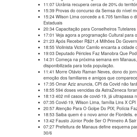
11:07
Ucrânia recupera cerca de 20% do territó
15:39
Provas do concurso da Semsa do nível 
15:24
Wilson Lima concede a 6.705 famílias o 
Estaduais
20:34
Capacitação para Conselheiros Tutelare
17:01
Veja agora a programação Cultural para 
21:23
Após Receber R$21,4 Milhões Do Govern
18:55
Violinista Victor Camilo encanta a cida
19:03
Deputado Péricles Faz Manobra Que Pod
14:31
Começa na próxima semana em Manaus, a
disponibilizada para toda população.
11:41
Morre Otávio Raman Neves, dono do jorna
emoção dos familiares e amigos que comparece
17:35
Omar Aziz anuncia, CPI da Covid não far
18:55
594 doses vencidas da AstraZeneca fora
18:13
402 mil casos de covid-19, já ultrapassa 
07:35
Covid-19, Wilson Lima, família Lins X C
20:57
Atenção Para O Golpe Do PIX; Polícia Faz
18:53
Saiba quem é o novo amor de Flordelis.
13:42
Fausto Júnior Pode Ser O Primeiro A Sai
07:27
Prefeitura de Manaus define esquema para
30/6