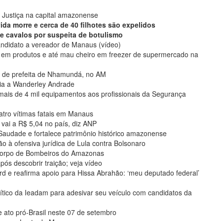
 Justiça na capital amazonense
da morre e cerca de 40 filhotes são expelidos
 de cavalos por suspeita de botulismo
ndidato a vereador de Manaus (vídeo)
 em produtos e até mau cheiro em freezer de supermercado na
to de prefeita de Nhamundá, no AM
cia a Wanderley Andrade
mais de 4 mil equipamentos aos profissionais da Segurança
atro vítimas fatais em Manaus
 vai a R$ 5,04 no país, diz ANP
Saudade e fortalece patrimônio histórico amazonense
o à ofensiva jurídica de Lula contra Bolsonaro
 Corpo de Bombeiros do Amazonas
ós descobrir traição; veja vídeo
d e reafirma apoio para Hissa Abrahão: ‘meu deputado federal’
ítico da Ieadam para adesivar seu veículo com candidatos da
de ato pró-Brasil neste 07 de setembro