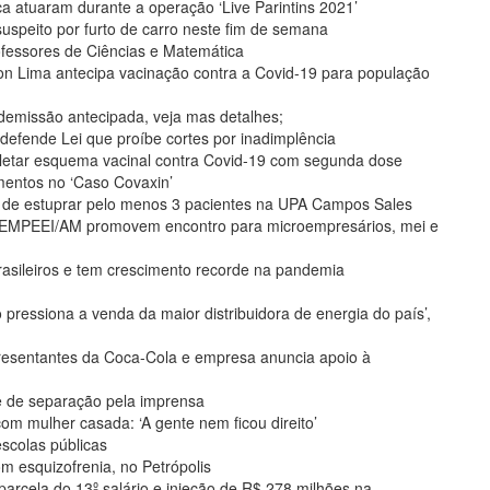
a atuaram durante a operação ‘Live Parintins 2021’
 suspeito por furto de carro neste fim de semana
rofessores de Ciências e Matemática
on Lima antecipa vacinação contra a Covid-19 para população
 demissão antecipada, veja mas detalhes;
efende Lei que proíbe cortes por inadimplência
etar esquema vacinal contra Covid-19 com segunda dose
mentos no ‘Caso Covaxin’
de estuprar pelo menos 3 pacientes na UPA Campos Sales
EMPEEI/AM promovem encontro para microempresários, mei e
brasileiros e tem crescimento recorde na pandemia
o pressiona a venda da maior distribuidora de energia do país’,
resentantes da Coca-Cola e empresa anuncia apoio à
e de separação pela imprensa
om mulher casada: ‘A gente nem ficou direito’
escolas públicas
om esquizofrenia, no Petrópolis
parcela do 13º salário e injeção de R$ 278 milhões na