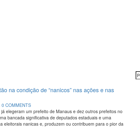
P
po
tão na condição de “nanicos” nas ações e nas
4
0 COMMENTS
 já elegeram um prefeito de Manaus e dez outros prefeitos no
 uma bancada significativa de deputados estaduais e uma
 eleitorais nanicas e, produzem ou contribuem para o pior da