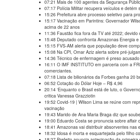
07:21
Mais de 100 agentes da Segurança Públic
07:17
Polícia Militar recupera veículos e detém
15:26
Prefeitura abre processo seletivo para p
15:17
Vacinação em Parintins: Governador Wils
acima de 22 anos
11:36
Faustão fica fora da TV até 2022; devido
15:48
Deputado confronta Amazonas Energia e d
15:15
FVS-AM alerta que população deve compl
15:08
Na CPI, Omar Aziz alerta sobre pré-julga
14:36
Técnico de enfermagem é preso acusado 
16:11
O IMF INSTITUTO em parceria com a FR
comerciantes.
07:18
Lista de bilionários da Forbes ganha 20 
06:52
Cotação do Dólar Hoje – R$ 4,96
20:14
‘Enquanto o Brasil está de luto, o Govern
critica Vanessa Grazziotin
19:52
Covid-19 | Wilson Lima se reúne com rep
vacinação
19:43
Marido de Ana Maria Braga diz que soub
19:00
Eduardo Costa se pronuncia sobre affair c
18:41
Amazonas vai distribuir absorventes nas 
18:32
Idosa é morta e esquartejada pelo filho c
18:27
Prefeito anuncia antecipação da primeira 