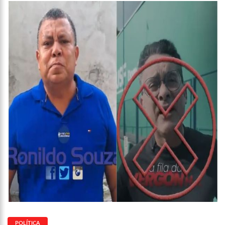
20:23
Prefeitura abre credenciamento de prestadores de serviços
para o Manausmed
00:59
Pré-Candidata a Deputada Federal, Viviane Lima(MDB)
desponta nas pesquisas de intenção de votos
10:06
Populares expulsam equipe da Amazonas Energia que
tentava instalar novos medidores em Manaus
08:46
Bolsonaro vai retornar a Manaus na segunda quinzena de
Junho, afirma Menezes
22:10
PRÉ-CANDIDATURA – ‘Vamos mostrar nossa força’, diz Arthur
ao ser ovacionado em festa popular
14:41
Mais de 50 unidades de saúde da Prefeitura ofertam vacina
contra a Covid-19 nesta semana em Manaus
13:57
Moradores celebram pagamento de indenizações do Anel
Viário Leste
11:55
Enem só em 2022, tem 3,3 milhões de inscrições confirmadas
no Brasil
11:32
Engenheiro é o segundo brasileiro a viajar ao espaço, confira
agora:
11:07
Ucrânia recupera cerca de 20% do território perdido em
Sievierodonetsk
POLÍTICA