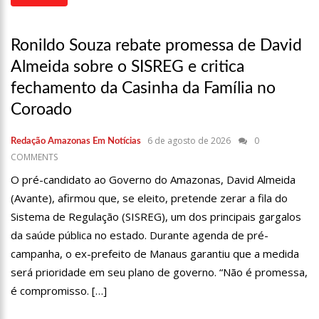
15:39
Provas do concurso da Semsa do nível médio acontecem
neste domingo em Manaus
Ronildo Souza rebate promessa de David
15:24
Wilson Lima concede a 6.705 famílias o direito de uso da terra
em 11 Unidades de Conservação Estaduais
Almeida sobre o SISREG e critica
20:34
Capacitação para Conselheiros Tutelares do Amazonas tem
fechamento da Casinha da Família no
inicio programado para setembro
Coroado
17:01
Veja agora a programação Cultural para o domingo do Dia
dos Pais na cidade de Manaus.
21:23
Após Receber R$21,4 Milhões Do Governo Do Amazonas,
6 de agosto de 2026
0
Redação Amazonas Em Notícias
Prime Serviços É Barrada Pelo CSC
COMMENTS
18:55
Violinista Victor Camilo encanta a cidade de Manaus com
O pré-candidato ao Governo do Amazonas, David Almeida
suas belas performance
(Avante), afirmou que, se eleito, pretende zerar a fila do
19:03
Deputado Péricles Faz Manobra Que Pode Enterrar CPI Da
Sistema de Regulação (SISREG), um dos principais gargalos
Pandemia, Na ALEAM
da saúde pública no estado. Durante agenda de pré-
14:31
Começa na próxima semana em Manaus, a vacinação em
massa contra a Influenza, sendo disponibilizada para toda
campanha, o ex-prefeito de Manaus garantiu que a medida
população.
11:41
Morre Otávio Raman Neves, dono do jornal em tempo,
será prioridade em seu plano de governo. “Não é promessa,
afiliada do SBT em Manaus, de covid-19. Muita emoção dos
é compromisso. […]
familiares e amigos que compareceram ao velório.
17:35
Omar Aziz anuncia, CPI da Covid não fará recesso.