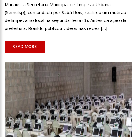
Manaus, a Secretaria Municipal de Limpeza Urbana
11:44
Loja inaugurada há pouco mais de dois meses é destruída
(Semulsp), comandada por Sabá Reis, realizou um mutirão
por incêndio de grandes proporções no bairro Colônia Terra Nova
(vídeo)
de limpeza no local na segunda-feira (3). Antes da ação da
11:37
Ronildo Souza questiona Renato Júnior sobre instalação de
radares e cobra transparência na arrecadação com multas em
prefeitura, Ronildo publicou vídeos nas redes […]
Manaus
17:47
Ações da PM capturam nove foragidos da Justiça na capital
amazonense
READ MORE
17:27
Após atropelamento, sucuri-verde grávida morre e
cerca de 40 filhotes são expelidos