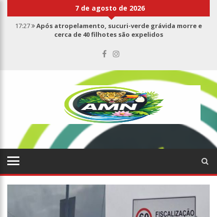
7 de agosto de 2026
17:00
Haras Nilton Lins já registra 9 mortes de cavalos por
suspeita de botulismo
07:19
Saiba quem é Mazinho da Ecobarreira, candidato a vereador
de Manaus (vídeo)
09:48
Consumidores denunciam falta de preços em produtos e até
mau cheiro em freezer de supermercado na Cidade Nova
08:00
Justiça proíbe ex-prefeito de chegar perto de prefeita de
Nhamundá, no AM
15:01
Carro envolvido em acidente fatal pertencia a Wanderley
Andrade
13:43
Wilson Lima entrega 68 novas viaturas e mais de 4 mil
equipamentos aos profissionais da Segurança Pública
07:21
Grave explosão em clube de tiro deixa quatro vítimas fatais
em Manaus
18:42
Preço médio da gasolina registra queda e vai a R$ 5,04 no
país, diz ANP
17:36
Prefeitura de Manaus recupera praça da Saudade e
fortalece patrimônio histórico amazonense