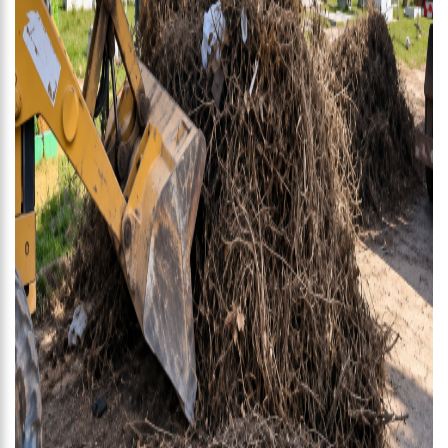
15:17
Vacinação em Parintins: Governador Wilson Lima antecipa
vacinação contra a Covid-19 para população acima de 22 anos
11:36
Faustão fica fora da TV até 2022; devido demissão
antecipada, veja mas detalhes;
15:48
Deputado confronta Amazonas Energia e defende Lei que
proíbe cortes por inadimplência
15:15
FVS-AM alerta que população deve completar esquema
vacinal contra Covid-19 com segunda dose
15:08
Na CPI, Omar Aziz alerta sobre pré-julgamentos no ‘Caso
Covaxin’
14:36
Técnico de enfermagem é preso acusado de estuprar pelo
menos 3 pacientes na UPA Campos Sales
16:11
O IMF INSTITUTO em parceria com a FREMPEEI/AM promovem
encontro para microempresários, mei e comerciantes.
07:18
Lista de bilionários da Forbes ganha 20 brasileiros e tem
crescimento recorde na pandemia
06:52
Cotação do Dólar Hoje – R$ 4,96
20:14
‘Enquanto o Brasil está de luto, o Governo pressiona a venda
da maior distribuidora de energia do país’, critica Vanessa Grazziotin