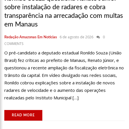
12:51
Hissa Abrahão dispara e deve ser o primeiro no Avante à
sobre instalação de radares e cobra
Câmara Federal
transparência na arrecadação com multas
21:55
Hissa Abrahão fala em oportunidades para feirantes no
Eldorado
em Manaus
22:45
Hissa Abrahão tem candidatura deferida pela Justiça Eleitoral
6 de agosto de 2026
0
Redação Amazonas Em Notícias
20:33
Hissa Abrahão pede aos eleitores que compareçam às urnas
COMMENTS
O pré-candidato a deputado estadual Ronildo Souza (União
10:39
Tecnologia 5G: Sinal em Manaus será ativado até novembro
Brasil) fez críticas ao prefeito de Manaus, Renato Júnior, e
deste ano
questionou a recente ampliação da fiscalização eletrônica no
10:32
Vacinação contra Covid-19 acontece em 12 postos neste
sábado em Manaus
trânsito da capital. Em vídeo divulgado nas redes sociais,
18:03
Bolsistas do Prouni começam a receber hoje auxílio de R$
Ronildo cobrou explicações sobre a instalação de novos
400
radares de velocidade e o aumento das operações
17:50
Pesquisa aponta que tecnologia pode ajudar na melhoria da
realizadas pelo Instituto Municipal […]
qualidade das escolas no Amazonas
20:07
Amazonino pretende transforma o estado em um canteiro de
obras para combater desemprego? fome e miséria
READ MORE
19:46
Viviane Lima é aposta do MDB para ser deputada federal do
Amazonas