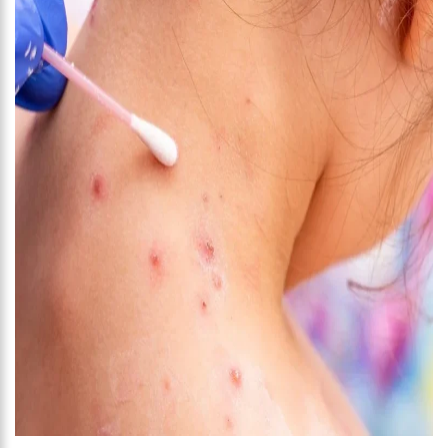
SÁBADO EM MANAUS
18:03
BOLSISTAS DO PROUNI COMEÇAM A RECEBER HOJE AUXÍLIO DE R$
400
17:50
PESQUISA APONTA QUE TECNOLOGIA PODE AJUDAR NA
MELHORIA DA QUALIDADE DAS ESCOLAS NO AMAZONAS
20:07
AMAZONINO PRETENDE TRANSFORMA O ESTADO EM UM
CANTEIRO DE OBRAS PARA COMBATER DESEMPREGO? FOME E MISÉRIA
19:46
VIVIANE LIMA É APOSTA DO MDB PARA SER DEPUTADA FEDERAL
DO AMAZONAS
20:23
PREFEITURA ABRE CREDENCIAMENTO DE PRESTADORES DE
SERVIÇOS PARA O MANAUSMED
00:59
PRÉ-CANDIDATA A DEPUTADA FEDERAL, VIVIANE LIMA(MDB)
DESPONTA NAS PESQUISAS DE INTENÇÃO DE VOTOS
10:06
POPULARES EXPULSAM EQUIPE DA AMAZONAS ENERGIA QUE
TENTAVA INSTALAR NOVOS MEDIDORES EM MANAUS
08:46
BOLSONARO VAI RETORNAR A MANAUS NA SEGUNDA QUINZENA
DE JUNHO, AFIRMA MENEZES
22:10
PRÉ-CANDIDATURA – ‘VAMOS MOSTRAR NOSSA FORÇA’, DIZ