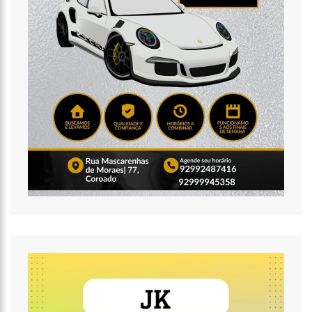
22 ANOS
11:36
FAUSTÃO FICA FORA DA TV ATÉ 2022; DEVIDO DEMISSÃO
ANTECIPADA, VEJA MAS DETALHES;
15:48
DEPUTADO CONFRONTA AMAZONAS ENERGIA E DEFENDE LEI QUE
PROÍBE CORTES POR INADIMPLÊNCIA
15:15
FVS-AM ALERTA QUE POPULAÇÃO DEVE COMPLETAR ESQUEMA
VACINAL CONTRA COVID-19 COM SEGUNDA DOSE
15:08
NA CPI, OMAR AZIZ ALERTA SOBRE PRÉ-JULGAMENTOS NO ‘CASO
COVAXIN’
14:36
TÉCNICO DE ENFERMAGEM É PRESO ACUSADO DE ESTUPRAR PELO
MENOS 3 PACIENTES NA UPA CAMPOS SALES
16:11
O IMF INSTITUTO EM PARCERIA COM A FREMPEEI/AM PROMOVEM
ENCONTRO PARA MICROEMPRESÁRIOS, MEI E COMERCIANTES.
07:18
LISTA DE BILIONÁRIOS DA FORBES GANHA 20 BRASILEIROS E TEM
CRESCIMENTO RECORDE NA PANDEMIA
06:52
COTAÇÃO DO DÓLAR HOJE – R$ 4,96
20:14
‘ENQUANTO O BRASIL ESTÁ DE LUTO, O GOVERNO PRESSIONA A