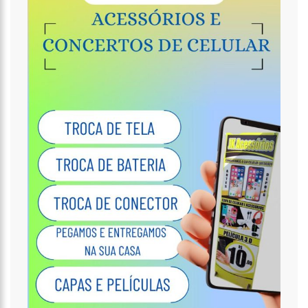
VENDA DA MAIOR DISTRIBUIDORA DE ENERGIA DO PAÍS’, CRITICA VANESSA
GRAZZIOTIN
19:52
COVID-19 | WILSON LIMA SE REÚNE COM REPRESENTANTES DA
COCA-COLA E EMPRESA ANUNCIA APOIO À VACINAÇÃO
19:43
MARIDO DE ANA MARIA BRAGA DIZ QUE SOUBE DE SEPARAÇÃO
PELA IMPRENSA
19:00
EDUARDO COSTA SE PRONUNCIA SOBRE AFFAIR COM MULHER
CASADA: ‘A GENTE NEM FICOU DIREITO’
18:41
AMAZONAS VAI DISTRIBUIR ABSORVENTES NAS ESCOLAS PÚBLICAS
18:32
IDOSA É MORTA E ESQUARTEJADA PELO FILHO COM
ESQUIZOFRENIA, NO PETRÓPOLIS
18:27
PREFEITO ANUNCIA ANTECIPAÇÃO DA PRIMEIRA PARCELA DO 13º
SALÁRIO E INJEÇÃO DE R$ 278 MILHÕES NA ECONOMIA LOCAL
14:51
PARQUE ESTADUAL SUMAÚMA
12:10
HOMEM QUE ABORDOU ESTUDANTE COM BUQUÊ DE FLORES NA
SAÍDA DE ESCOLA É INVESTIGADO PELA PC-AM EM MANAUS (VÍDEO)
11:52
BARCO DO INSS LEVA ATENDIMENTO PREVIDENCIÁRIO A OITO