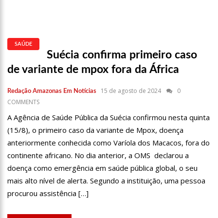
17:01
VEJA AGORA A PROGRAMAÇÃO CULTURAL PARA O DOMINGO DO
DIA DOS PAIS NA CIDADE DE MANAUS.
21:23
APÓS RECEBER R$21,4 MILHÕES DO GOVERNO DO AMAZONAS,
PRIME SERVIÇOS É BARRADA PELO CSC
SAÚDE
18:55
VIOLINISTA VICTOR CAMILO ENCANTA A CIDADE DE MANAUS COM
Suécia confirma primeiro caso
SUAS BELAS PERFORMANCE
de variante de mpox fora da África
19:03
DEPUTADO PÉRICLES FAZ MANOBRA QUE PODE ENTERRAR CPI DA
PANDEMIA, NA ALEAM
15 de agosto de 2024
0
Redação Amazonas Em Notícias
COMMENTS
14:31
COMEÇA NA PRÓXIMA SEMANA EM MANAUS, A VACINAÇÃO EM
MASSA CONTRA A INFLUENZA, SENDO DISPONIBILIZADA PARA TODA
A Agência de Saúde Pública da Suécia confirmou nesta quinta
POPULAÇÃO.
11:41
MORRE OTÁVIO RAMAN NEVES, DONO DO JORNAL EM TEMPO,
(15/8), o primeiro caso da variante de Mpox, doença
AFILIADA DO SBT EM MANAUS, DE COVID-19. MUITA EMOÇÃO DOS
anteriormente conhecida como Varíola dos Macacos, fora do
FAMILIARES E AMIGOS QUE COMPARECERAM AO VELÓRIO.
17:35
OMAR AZIZ ANUNCIA, CPI DA COVID NÃO FARÁ RECESSO.
continente africano. No dia anterior, a OMS declarou a
doença como emergência em saúde pública global, o seu
18:55
594 DOSES VENCIDAS DA ASTRAZENECA FORAM APLICADAS NO
mais alto nível de alerta. Segundo a instituição, uma pessoa
AMAZONAS
procurou assistência […]
18:13
402 MIL CASOS DE COVID-19, JÁ ULTRAPASSA NO AMAZONAS E
REGISTRA 14 NOVOS ÓBITOS.