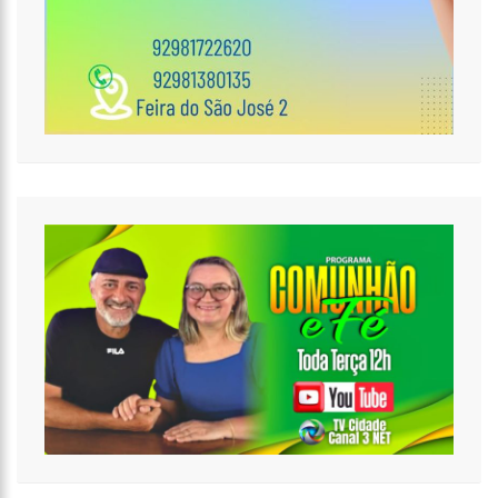
MUNICÍPIOS DO AMAZONAS DURANTE O MÊS DE AGOSTO
11:49
RODOVIÁRIOS SUSPENDEM PARALISAÇÃO E ÔNIBUS CIRCULAM
NORMALMENTE EM MANAUS
11:44
LOJA INAUGURADA HÁ POUCO MAIS DE DOIS MESES É DESTRUÍDA
POR INCÊNDIO DE GRANDES PROPORÇÕES NO BAIRRO COLÔNIA TERRA
NOVA (VÍDEO)
11:37
RONILDO SOUZA QUESTIONA RENATO JÚNIOR SOBRE
INSTALAÇÃO DE RADARES E COBRA TRANSPARÊNCIA NA ARRECADAÇÃO
COM MULTAS EM MANAUS
17:47
AÇÕES DA PM CAPTURAM NOVE FORAGIDOS DA JUSTIÇA NA
CAPITAL AMAZONENSE