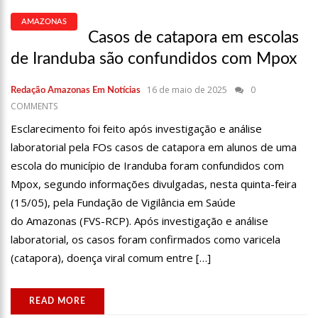
ARTHUR AO SER OVACIONADO EM FESTA POPULAR
AMAZONAS
14:41
MAIS DE 50 UNIDADES DE SAÚDE DA PREFEITURA OFERTAM
Casos de catapora em escolas
VACINA CONTRA A COVID-19 NESTA SEMANA EM MANAUS
de Iranduba são confundidos com Mpox
13:57
MORADORES CELEBRAM PAGAMENTO DE INDENIZAÇÕES DO ANEL
VIÁRIO LESTE
16 de maio de 2025
0
Redação Amazonas Em Notícias
11:55
ENEM SÓ EM 2022, TEM 3,3 MILHÕES DE INSCRIÇÕES
COMMENTS
CONFIRMADAS NO BRASIL
Esclarecimento foi feito após investigação e análise
11:32
ENGENHEIRO É O SEGUNDO BRASILEIRO A VIAJAR AO ESPAÇO,
laboratorial pela FOs casos de catapora em alunos de uma
CONFIRA AGORA:
escola do município de Iranduba foram confundidos com
11:07
UCRÂNIA RECUPERA CERCA DE 20% DO TERRITÓRIO PERDIDO EM
Mpox, segundo informações divulgadas, nesta quinta-feira
SIEVIERODONETSK
(15/05), pela Fundação de Vigilância em Saúde
15:39
PROVAS DO CONCURSO DA SEMSA DO NÍVEL MÉDIO ACONTECEM
do Amazonas (FVS-RCP). Após investigação e análise
NESTE DOMINGO EM MANAUS
laboratorial, os casos foram confirmados como varicela
15:24
WILSON LIMA CONCEDE A 6.705 FAMÍLIAS O DIREITO DE USO DA
(catapora), doença viral comum entre […]
TERRA EM 11 UNIDADES DE CONSERVAÇÃO ESTADUAIS
20:34
CAPACITAÇÃO PARA CONSELHEIROS TUTELARES DO AMAZONAS
TEM INICIO PROGRAMADO PARA SETEMBRO
READ MORE