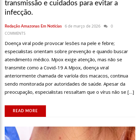
transmissão e cuidados para evitar a
23:48
HISSA ABRAHÃO É RECEBIDO POR MULTIDÃO NA ZONA LESTE DE
infecção.
MANAUS
23:40
HISSA ABRAHÃO CRITICA DECISÃO DE BARROSO SOBRE PISO
6 de março de 2026
0
Redação Amazonas Em Notícias
SALARIAL DE ENFERMEIROS
COMMENTS
18:08
COM QUASE 300 MIL VOTOS PARA O SENADO EM 2018, HISSA É
Doença viral pode provocar lesões na pele e febre;
RECEBIDO POR MULTIDÃO NA ZONA SUL DE MANAUS
especialistas orientam sobre prevenção e quando buscar
12:51
HISSA ABRAHÃO DISPARA E DEVE SER O PRIMEIRO NO AVANTE À
atendimento médico. Mpox exige atenção, mas não se
CÂMARA FEDERAL
transmite como a Covid-19 A Mpox, doença viral
21:55
HISSA ABRAHÃO FALA EM OPORTUNIDADES PARA FEIRANTES NO
anteriormente chamada de varíola dos macacos, continua
ELDORADO
sendo monitorada por autoridades de saúde. Apesar da
22:45
HISSA ABRAHÃO TEM CANDIDATURA DEFERIDA PELA JUSTIÇA
preocupação, especialistas ressaltam que o vírus não se […]
ELEITORAL
20:33
HISSA ABRAHÃO PEDE AOS ELEITORES QUE COMPAREÇAM ÀS
URNAS
READ MORE
10:39
TECNOLOGIA 5G: SINAL EM MANAUS SERÁ ATIVADO ATÉ
NOVEMBRO DESTE ANO
10:32
VACINAÇÃO CONTRA COVID-19 ACONTECE EM 12 POSTOS NESTE