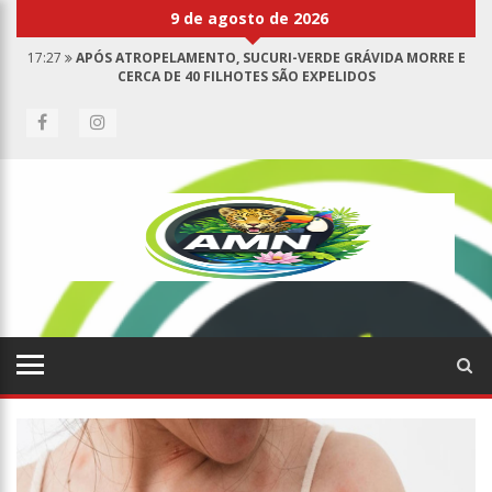
9 de agosto de 2026
17:27
APÓS ATROPELAMENTO, SUCURI-VERDE GRÁVIDA MORRE E
CERCA DE 40 FILHOTES SÃO EXPELIDOS
17:00
HARAS NILTON LINS JÁ REGISTRA 9 MORTES DE CAVALOS POR
SUSPEITA DE BOTULISMO
07:19
SAIBA QUEM É MAZINHO DA ECOBARREIRA, CANDIDATO A
VEREADOR DE MANAUS (VÍDEO)
09:48
CONSUMIDORES DENUNCIAM FALTA DE PREÇOS EM PRODUTOS E
ATÉ MAU CHEIRO EM FREEZER DE SUPERMERCADO NA CIDADE NOVA
08:00
JUSTIÇA PROÍBE EX-PREFEITO DE CHEGAR PERTO DE PREFEITA DE
NHAMUNDÁ, NO AM
15:01
CARRO ENVOLVIDO EM ACIDENTE FATAL PERTENCIA A WANDERLEY
ANDRADE
13:43
WILSON LIMA ENTREGA 68 NOVAS VIATURAS E MAIS DE 4 MIL
EQUIPAMENTOS AOS PROFISSIONAIS DA SEGURANÇA PÚBLICA
07:21
GRAVE EXPLOSÃO EM CLUBE DE TIRO DEIXA QUATRO VÍTIMAS
FATAIS EM MANAUS