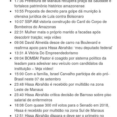
17:36
Prefeitura de Manaus recupera praça da Saudade e
fortalece patrimônio histórico amazonense
10:55
Proposta de decreto para golpe dá munição à
ofensiva jurídica de Lula contra Bolsonaro
10:07
SSP-AM vistoria construção do Canil do Corpo de
Bombeiros do Amazonas
22:31
Mulher mata o próprio marido a facadas após
descobrir traição; veja vídeo
09:06
David Almeida desce de carro na Boulevard e
reafirma apoio para Hissa Abrahão: ‘meu deputado federal’
13:31
A Vitória Do Empreendedorismo
09:04
BOMBA! Pastor é coagido por sistema político da
Ieadam para adesivar seu veículo com candidatos da
instituição – Veja vídeo!
15:00
Com a família, Israel Carvalho participa de ato pró-
Brasil neste 07 de setembro
23:48
Hissa Abrahão é recebido por multidão na zona
Leste de Manaus
23:40
Hissa Abrahão critica decisão de Barroso sobre piso
salarial de enfermeiros
18:08
Com quase 300 mil votos para o Senado em 2018,
Hissa é recebido por multidão na zona Sul de Manaus
12:51
Hissa Abrahão dispara e deve ser o primeiro no