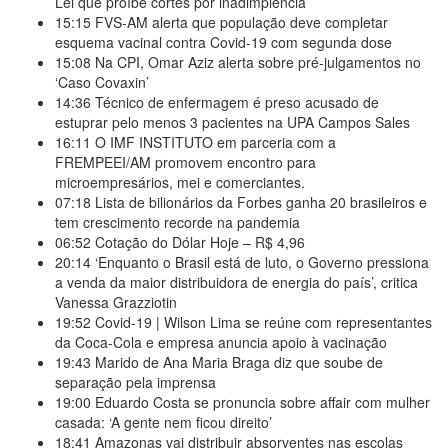
Lei que proíbe cortes por inadimplência
15:15
FVS-AM alerta que população deve completar
esquema vacinal contra Covid-19 com segunda dose
15:08
Na CPI, Omar Aziz alerta sobre pré-julgamentos no
‘Caso Covaxin’
14:36
Técnico de enfermagem é preso acusado de
estuprar pelo menos 3 pacientes na UPA Campos Sales
16:11
O IMF INSTITUTO em parceria com a
FREMPEEI/AM promovem encontro para
microempresários, mei e comerciantes.
07:18
Lista de bilionários da Forbes ganha 20 brasileiros e
tem crescimento recorde na pandemia
06:52
Cotação do Dólar Hoje – R$ 4,96
20:14
‘Enquanto o Brasil está de luto, o Governo pressiona
a venda da maior distribuidora de energia do país’, critica
Vanessa Grazziotin
19:52
Covid-19 | Wilson Lima se reúne com representantes
da Coca-Cola e empresa anuncia apoio à vacinação
19:43
Marido de Ana Maria Braga diz que soube de
separação pela imprensa
19:00
Eduardo Costa se pronuncia sobre affair com mulher
casada: ‘A gente nem ficou direito’
18:41
Amazonas vai distribuir absorventes nas escolas