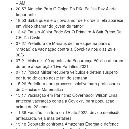
– AM
20:57
Atenção Para O Golpe Do PIX; Polícia Faz Alerta
Importante
18:53
Saiba quem é o novo amor de Flordelis. ela aparece
em vídeo chamando jovem de “amor”
13:42
Fausto Júnior Pode Ser O Primeiro A Sair Preso Da
CPI Da Covid
07:27
Prefeitura de Manaus define esquema para o
‘viradão’ da vacinação contra a Covid-19 nos dias 29 e
30/6
07:21
Mais de 100 agentes da Segurança Pública atuaram
durante a operação ‘Live Parintins 2021’
07:17
Polícia Militar recupera veículos e detém suspeito
por furto de carro neste fim de semana
15:26
Prefeitura abre processo seletivo para professores
de Ciências e Matemática
15:17
Vacinação em Parintins: Governador Wilson Lima
antecipa vacinação contra a Covid-19 para população
acima de 22 anos
11:36
Faustão fica fora da TV até 2022; devido demissão
antecipada, veja mas detalhes;
15:48
Deputado confronta Amazonas Energia e defende