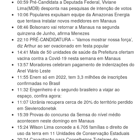
00:59
Pré-Candidata a Deputada Federal, Viviane
Lima(MDB) desponta nas pesquisas de intenção de votos
10:06
Populares expulsam equipe da Amazonas Energia
que tentava instalar novos medidores em Manaus
08:46
Bolsonaro vai retornar a Manaus na segunda
quinzena de Junho, afirma Menezes
22:10
PRÉ-CANDIDATURA – ‘Vamos mostrar nossa força’,
diz Arthur ao ser ovacionado em festa popular
14:41
Mais de 50 unidades de saúde da Prefeitura ofertam
vacina contra a Covid-19 nesta semana em Manaus
13:57
Moradores celebram pagamento de indenizações do
Anel Viário Leste
11:55
Enem só em 2022, tem 3,3 milhões de inscrições
confirmadas no Brasil
11:32
Engenheiro é o segundo brasileiro a viajar ao
espaço, confira agora:
11:07
Ucrânia recupera cerca de 20% do território perdido
em Sievierodonetsk
15:39
Provas do concurso da Semsa do nível médio
acontecem neste domingo em Manaus
15:24
Wilson Lima concede a 6.705 famílias o direito de
uso da terra em 11 Unidades de Conservação Estaduais
20:34
Capacitação para Conselheiros Tutelares do