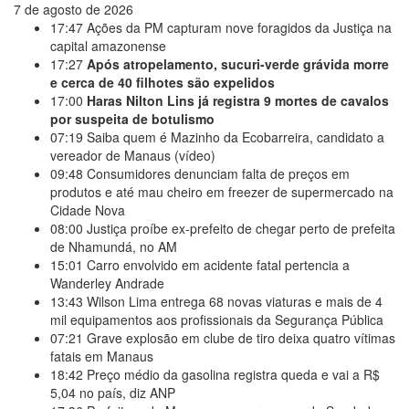
7 de agosto de 2026
17:47
Ações da PM capturam nove foragidos da Justiça na
capital amazonense
17:27
Após atropelamento, sucuri-verde grávida morre
e cerca de 40 filhotes são expelidos
17:00
Haras Nilton Lins já registra 9 mortes de cavalos
por suspeita de botulismo
07:19
Saiba quem é Mazinho da Ecobarreira, candidato a
vereador de Manaus (vídeo)
09:48
Consumidores denunciam falta de preços em
produtos e até mau cheiro em freezer de supermercado na
Cidade Nova
08:00
Justiça proíbe ex-prefeito de chegar perto de prefeita
de Nhamundá, no AM
15:01
Carro envolvido em acidente fatal pertencia a
Wanderley Andrade
13:43
Wilson Lima entrega 68 novas viaturas e mais de 4
mil equipamentos aos profissionais da Segurança Pública
07:21
Grave explosão em clube de tiro deixa quatro vítimas
fatais em Manaus
18:42
Preço médio da gasolina registra queda e vai a R$
5,04 no país, diz ANP