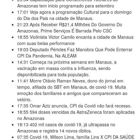
Amazonas tem inicio programado para setembro
17:01
Veja agora a programação Cultural para o domingo
do Dia dos Pais na cidade de Manaus.
21:23
Após Receber R$21,4 Milhões Do Governo Do
Amazonas, Prime Serviços É Barrada Pelo CSC
18:55
Violinista Victor Camilo encanta a cidade de Manaus
com suas belas performance
19:03
Deputado Péricles Faz Manobra Que Pode Enterrar
CPI Da Pandemia, Na ALEAM
14:31
Começa na próxima semana em Manaus, a
vacinação em massa contra a Influenza, sendo
disponibilizada para toda população.
11:41
Morre Otávio Raman Neves, dono do jornal em
tempo, afiliada do SBT em Manaus, de covid-19. Muita
emoção dos familiares e amigos que compareceram ao
velório.
17:35
Omar Aziz anuncia, CPI da Covid não fará recesso.
18:55
594 doses vencidas da AstraZeneca foram aplicadas
no Amazonas
18:13
402 mil casos de covid-19, já ultrapassa no
Amazonas e registra 14 novos óbitos.
07:35
Covid-19, Wilson Lima, família Lins X CPI DA SAÚDE