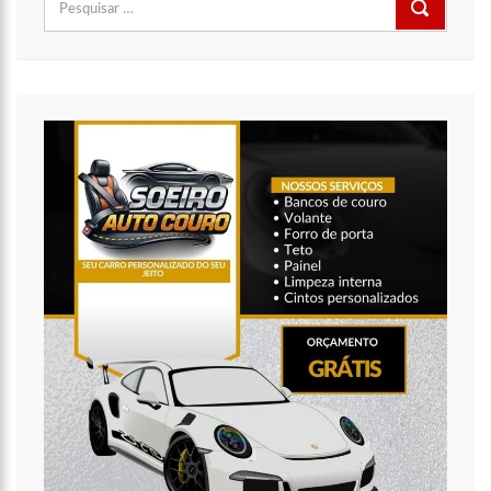
da maior distribuidora de energia do país’, critica Vanessa Grazziotin
por:
19:52
Covid-19 | Wilson Lima se reúne com representantes da
Coca-Cola e empresa anuncia apoio à vacinação
19:43
Marido de Ana Maria Braga diz que soube de separação pela
imprensa
19:00
Eduardo Costa se pronuncia sobre affair com mulher casada:
‘A gente nem ficou direito’
18:41
Amazonas vai distribuir absorventes nas escolas públicas
18:32
Idosa é morta e esquartejada pelo filho com esquizofrenia,
no Petrópolis
18:27
Prefeito anuncia antecipação da primeira parcela do 13º
salário e injeção de R$ 278 milhões na economia local
14:51
Parque Estadual Sumaúma
12:10
Homem que abordou estudante com buquê de flores na
saída de escola é investigado pela PC-AM em Manaus (vídeo)
11:52
Barco do INSS leva atendimento previdenciário a oito
municípios do Amazonas durante o mês de agosto
11:49
Rodoviários suspendem paralisação e ônibus circulam