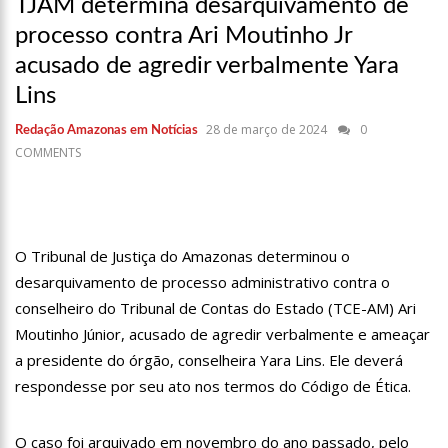
fortalece patrimônio histórico amazonense
TJAM determina desarquivamento de
10:55
Proposta de decreto para golpe dá munição à ofensiva
processo contra Ari Moutinho Jr
jurídica de Lula contra Bolsonaro
acusado de agredir verbalmente Yara
10:07
SSP-AM vistoria construção do Canil do Corpo de Bombeiros
do Amazonas
Lins
22:31
Mulher mata o próprio marido a facadas após descobrir
28 de março de 2024
0
Redação Amazonas em Notícias
traição; veja vídeo
COMMENTS
09:06
David Almeida desce de carro na Boulevard e reafirma apoio
para Hissa Abrahão: ‘meu deputado federal’
13:31
A Vitória Do Empreendedorismo
09:04
BOMBA! Pastor é coagido por sistema político da Ieadam para
O Tribunal de Justiça do Amazonas determinou o
adesivar seu veículo com candidatos da instituição – Veja vídeo!
desarquivamento de processo administrativo contra o
15:00
Com a família, Israel Carvalho participa de ato pró-Brasil
conselheiro do Tribunal de Contas do Estado (TCE-AM) Ari
neste 07 de setembro
Moutinho Júnior, acusado de agredir verbalmente e ameaçar
23:48
Hissa Abrahão é recebido por multidão na zona Leste de
a presidente do órgão, conselheira Yara Lins. Ele deverá
Manaus
respondesse por seu ato nos termos do Código de Ética.
23:40
Hissa Abrahão critica decisão de Barroso sobre piso salarial
de enfermeiros
18:08
Com quase 300 mil votos para o Senado em 2018, Hissa é
O caso foi arquivado em novembro do ano passado, pelo