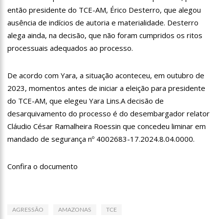
recebido por multidão na zona Sul de Manaus
então presidente do TCE-AM, Érico Desterro, que alegou
12:51
Hissa Abrahão dispara e deve ser o primeiro no Avante à
ausência de indícios de autoria e materialidade. Desterro
Câmara Federal
alega ainda, na decisão, que não foram cumpridos os ritos
21:55
Hissa Abrahão fala em oportunidades para feirantes no
Eldorado
processuais adequados ao processo.
22:45
Hissa Abrahão tem candidatura deferida pela Justiça Eleitoral
De acordo com Yara, a situação aconteceu, em outubro de
20:33
Hissa Abrahão pede aos eleitores que compareçam às urnas
2023, momentos antes de iniciar a eleição para presidente
do TCE-AM, que elegeu Yara Lins.A decisão de
10:39
Tecnologia 5G: Sinal em Manaus será ativado até novembro
deste ano
desarquivamento do processo é do desembargador relator
10:32
Vacinação contra Covid-19 acontece em 12 postos neste
Cláudio César Ramalheira Roessin que concedeu liminar em
sábado em Manaus
mandado de segurança nº 4002683-17.2024.8.04.0000.
18:03
Bolsistas do Prouni começam a receber hoje auxílio de R$
400
Confira o documento
17:50
Pesquisa aponta que tecnologia pode ajudar na melhoria da
qualidade das escolas no Amazonas
20:07
Amazonino pretende transforma o estado em um canteiro de
obras para combater desemprego? fome e miséria
AGRESSÃO
AMAZONAS
TCE
19:46
Viviane Lima é aposta do MDB para ser deputada federal do