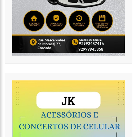
normalmente em Manaus
11:44
Loja inaugurada há pouco mais de dois meses é destruída
por incêndio de grandes proporções no bairro Colônia Terra Nova
(vídeo)
11:37
Ronildo Souza questiona Renato Júnior sobre instalação de
radares e cobra transparência na arrecadação com multas em
Manaus
17:47
Ações da PM capturam nove foragidos da Justiça na capital
amazonense
17:27
Após atropelamento, sucuri-verde grávida morre e
cerca de 40 filhotes são expelidos