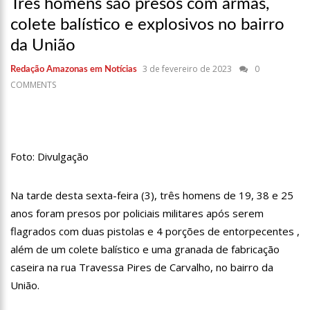
Três homens são presos com armas,
17:36
Prefeitura de Manaus recupera praça da Saudade e
fortalece patrimônio histórico amazonense
colete balístico e explosivos no bairro
10:55
Proposta de decreto para golpe dá munição à ofensiva
da União
jurídica de Lula contra Bolsonaro
10:07
SSP-AM vistoria construção do Canil do Corpo de Bombeiros
3 de fevereiro de 2023
0
Redação Amazonas em Notícias
do Amazonas
COMMENTS
22:31
Mulher mata o próprio marido a facadas após descobrir
traição; veja vídeo
09:06
David Almeida desce de carro na Boulevard e reafirma apoio
para Hissa Abrahão: ‘meu deputado federal’
Foto: Divulgação
13:31
A Vitória Do Empreendedorismo
09:04
BOMBA! Pastor é coagido por sistema político da Ieadam para
Na tarde desta sexta-feira (3), três homens de 19, 38 e 25
adesivar seu veículo com candidatos da instituição – Veja vídeo!
anos foram presos por policiais militares após serem
15:00
Com a família, Israel Carvalho participa de ato pró-Brasil
flagrados com duas pistolas e 4 porções de entorpecentes ,
neste 07 de setembro
além de um colete balístico e uma granada de fabricação
23:48
Hissa Abrahão é recebido por multidão na zona Leste de
caseira na rua Travessa Pires de Carvalho, no bairro da
Manaus
União.
23:40
Hissa Abrahão critica decisão de Barroso sobre piso salarial
de enfermeiros