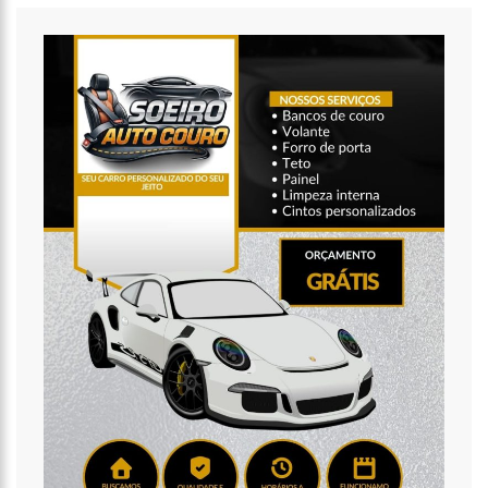
20:14
‘Enquanto o Brasil está de luto, o Governo pressiona a venda
da maior distribuidora de energia do país’, critica Vanessa Grazziotin
19:52
Covid-19 | Wilson Lima se reúne com representantes da
Coca-Cola e empresa anuncia apoio à vacinação
19:43
Marido de Ana Maria Braga diz que soube de separação pela
imprensa
19:00
Eduardo Costa se pronuncia sobre affair com mulher casada:
‘A gente nem ficou direito’
18:41
Amazonas vai distribuir absorventes nas escolas públicas
18:32
Idosa é morta e esquartejada pelo filho com esquizofrenia,
no Petrópolis
18:27
Prefeito anuncia antecipação da primeira parcela do 13º
salário e injeção de R$ 278 milhões na economia local
14:51
Parque Estadual Sumaúma
15:41
Ator Marco Furlan é preso suspeito por estupro de
vulnerável em SP
15:21
CNJ exclui aposentadoria compulsória como punição máxima
a juízes