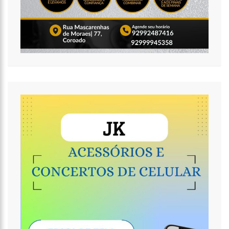
14:58
Homem é executado a tiros por criminosos encapuzados no
Parque 10 (vídeo)
14:52
Após questionamentos de Ronildo Souza, Semulsp realiza
mutirão de limpeza no Cemitério Parque Tarumã (vídeo)
17:47
Governo do Amazonas anuncia concurso com 7,8 mil vagas
para a rede estadual de ensino
17:47
Ações da PM capturam nove foragidos da Justiça na capital
amazonense