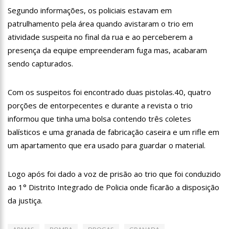
18:08
Com quase 300 mil votos para o Senado em 2018, Hissa é
Segundo informações, os policiais estavam em
recebido por multidão na zona Sul de Manaus
patrulhamento pela área quando avistaram o trio em
12:51
Hissa Abrahão dispara e deve ser o primeiro no Avante à
atividade suspeita no final da rua e ao perceberem a
Câmara Federal
presença da equipe empreenderam fuga mas, acabaram
21:55
Hissa Abrahão fala em oportunidades para feirantes no
Eldorado
sendo capturados.
22:45
Hissa Abrahão tem candidatura deferida pela Justiça Eleitoral
Com os suspeitos foi encontrado duas pistolas.40, quatro
20:33
Hissa Abrahão pede aos eleitores que compareçam às urnas
porções de entorpecentes e durante a revista o trio
informou que tinha uma bolsa contendo três coletes
10:39
Tecnologia 5G: Sinal em Manaus será ativado até novembro
deste ano
balísticos e uma granada de fabricação caseira e um rifle em
10:32
Vacinação contra Covid-19 acontece em 12 postos neste
um apartamento que era usado para guardar o material.
sábado em Manaus
18:03
Bolsistas do Prouni começam a receber hoje auxílio de R$
Logo após foi dado a voz de prisão ao trio que foi conduzido
400
ao 1° Distrito Integrado de Policia onde ficarão a disposição
17:50
Pesquisa aponta que tecnologia pode ajudar na melhoria da
qualidade das escolas no Amazonas
da justiça.
20:07
Amazonino pretende transforma o estado em um canteiro de
obras para combater desemprego? fome e miséria