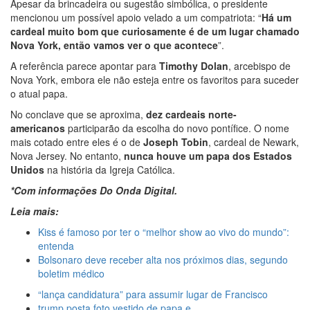
Apesar da brincadeira ou sugestão simbólica, o presidente
00:59
Pré-Candidata a Deputada Federal, Viviane
mencionou um possível apoio velado a um compatriota: “
Há um
Lima(MDB) desponta nas pesquisas de intenção de votos
cardeal muito bom que curiosamente é de um lugar chamado
10:06
Populares expulsam equipe da Amazonas Energia
Nova York, então vamos ver o que acontece
”.
que tentava instalar novos medidores em Manaus
A referência parece apontar para
Timothy Dolan
, arcebispo de
08:46
Bolsonaro vai retornar a Manaus na segunda
Nova York, embora ele não esteja entre os favoritos para suceder
quinzena de Junho, afirma Menezes
o atual papa.
22:10
PRÉ-CANDIDATURA – ‘Vamos mostrar nossa força’,
diz Arthur ao ser ovacionado em festa popular
No conclave que se aproxima,
dez cardeais norte-
14:41
Mais de 50 unidades de saúde da Prefeitura ofertam
americanos
participarão da escolha do novo pontífice. O nome
vacina contra a Covid-19 nesta semana em Manaus
mais cotado entre eles é o de
Joseph Tobin
, cardeal de Newark,
13:57
Moradores celebram pagamento de indenizações do
Nova Jersey. No entanto,
nunca houve um papa dos Estados
Anel Viário Leste
Unidos
na história da Igreja Católica.
11:55
Enem só em 2022, tem 3,3 milhões de inscrições
*Com informações Do Onda Digital.
confirmadas no Brasil
11:32
Engenheiro é o segundo brasileiro a viajar ao
Leia mais:
espaço, confira agora:
Kiss é famoso por ter o “melhor show ao vivo do mundo”:
11:07
Ucrânia recupera cerca de 20% do território perdido
entenda
em Sievierodonetsk
Bolsonaro deve receber alta nos próximos dias, segundo
15:39
Provas do concurso da Semsa do nível médio
boletim médico
acontecem neste domingo em Manaus
15:24
Wilson Lima concede a 6.705 famílias o direito de
“lança candidatura” para assumir lugar de Francisco
uso da terra em 11 Unidades de Conservação Estaduais
trump posta foto vestido de papa e