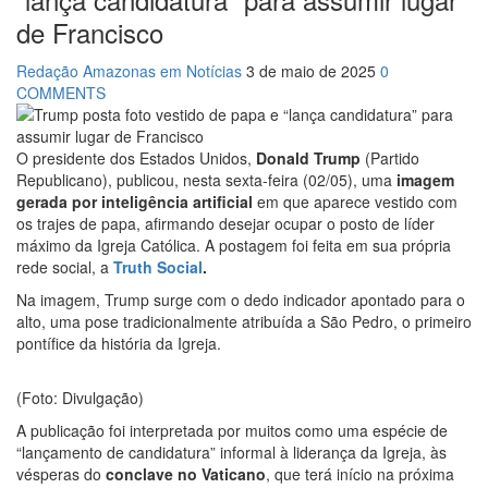
17:36
Prefeitura de Manaus recupera praça da Saudade e
de Francisco
fortalece patrimônio histórico amazonense
10:55
Proposta de decreto para golpe dá munição à
Redação Amazonas em Notícias
3 de maio de 2025
0
ofensiva jurídica de Lula contra Bolsonaro
COMMENTS
10:07
SSP-AM vistoria construção do Canil do Corpo de
Bombeiros do Amazonas
22:31
Mulher mata o próprio marido a facadas após
O presidente dos Estados Unidos,
Donald Trump
(Partido
descobrir traição; veja vídeo
Republicano), publicou, nesta sexta-feira (02/05), uma
imagem
09:06
David Almeida desce de carro na Boulevard e
gerada por inteligência artificial
em que aparece vestido com
reafirma apoio para Hissa Abrahão: ‘meu deputado federal’
os trajes de papa, afirmando desejar ocupar o posto de líder
13:31
A Vitória Do Empreendedorismo
máximo da Igreja Católica. A postagem foi feita em sua própria
09:04
BOMBA! Pastor é coagido por sistema político da
rede social, a
Truth Social
.
Ieadam para adesivar seu veículo com candidatos da
instituição – Veja vídeo!
Na imagem, Trump surge com o dedo indicador apontado para o
15:00
Com a família, Israel Carvalho participa de ato pró-
alto, uma pose tradicionalmente atribuída a São Pedro, o primeiro
Brasil neste 07 de setembro
pontífice da história da Igreja.
23:48
Hissa Abrahão é recebido por multidão na zona
Leste de Manaus
(Foto: Divulgação)
23:40
Hissa Abrahão critica decisão de Barroso sobre piso
salarial de enfermeiros
A publicação foi interpretada por muitos como uma espécie de
18:08
Com quase 300 mil votos para o Senado em 2018,
“lançamento de candidatura” informal à liderança da Igreja, às
Hissa é recebido por multidão na zona Sul de Manaus
vésperas do
conclave no Vaticano
, que terá início na próxima