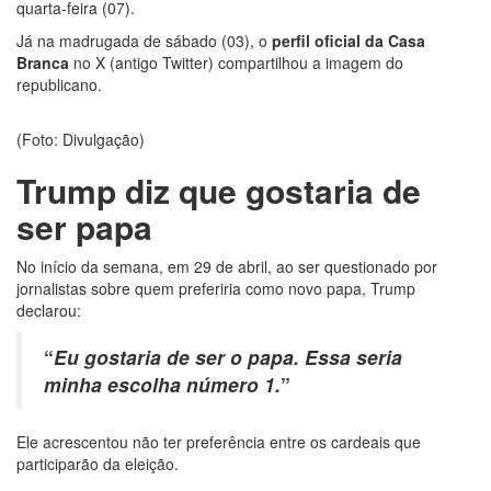
12:51
Hissa Abrahão dispara e deve ser o primeiro no
quarta-feira (07).
Avante à Câmara Federal
Já na madrugada de sábado (03), o
perfil oficial da Casa
21:55
Hissa Abrahão fala em oportunidades para feirantes
Branca
no X (antigo Twitter) compartilhou a imagem do
no Eldorado
republicano.
22:45
Hissa Abrahão tem candidatura deferida pela Justiça
Eleitoral
20:33
Hissa Abrahão pede aos eleitores que compareçam
(Foto: Divulgação)
às urnas
Trump diz que gostaria de
10:39
Tecnologia 5G: Sinal em Manaus será ativado até
novembro deste ano
ser papa
10:32
Vacinação contra Covid-19 acontece em 12 postos
neste sábado em Manaus
No início da semana, em 29 de abril, ao ser questionado por
18:03
Bolsistas do Prouni começam a receber hoje auxílio
jornalistas sobre quem preferiria como novo papa, Trump
de R$ 400
declarou:
17:50
Pesquisa aponta que tecnologia pode ajudar na
melhoria da qualidade das escolas no Amazonas
“
Eu gostaria de ser o papa. Essa seria
20:07
Amazonino pretende transforma o estado em um
canteiro de obras para combater desemprego? fome e
minha escolha número 1.
”
miséria
19:46
Viviane Lima é aposta do MDB para ser deputada
Ele acrescentou não ter preferência entre os cardeais que
federal do Amazonas
participarão da eleição.
20:23
Prefeitura abre credenciamento de prestadores de
serviços para o Manausmed