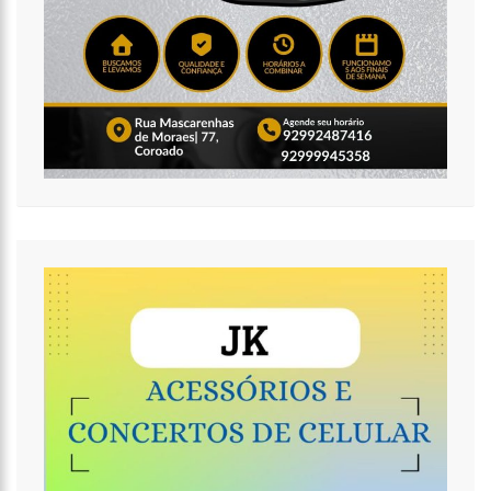
16:11
O IMF INSTITUTO em parceria com a FREMPEEI/AM promovem
encontro para microempresários, mei e comerciantes.
07:18
Lista de bilionários da Forbes ganha 20 brasileiros e tem
crescimento recorde na pandemia
06:52
Cotação do Dólar Hoje – R$ 4,96
20:14
‘Enquanto o Brasil está de luto, o Governo pressiona a venda
da maior distribuidora de energia do país’, critica Vanessa Grazziotin
19:52
Covid-19 | Wilson Lima se reúne com representantes da
Coca-Cola e empresa anuncia apoio à vacinação
19:43
Marido de Ana Maria Braga diz que soube de separação pela
imprensa
19:00
Eduardo Costa se pronuncia sobre affair com mulher casada:
‘A gente nem ficou direito’
18:41
Amazonas vai distribuir absorventes nas escolas públicas