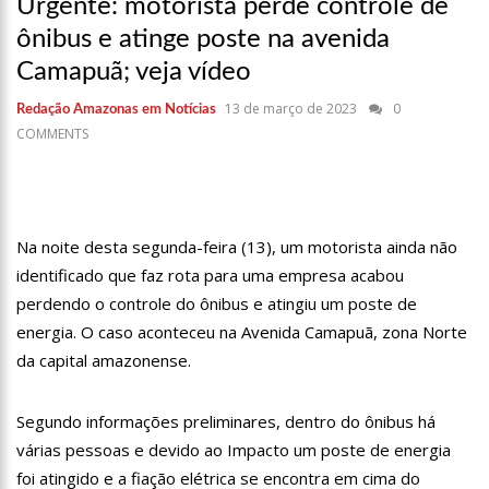
em Manaus
Urgente: motorista perde controle de
ônibus e atinge poste na avenida
18:42
Preço médio da gasolina registra queda e vai a R$ 5,04 no
país, diz ANP
Camapuã; veja vídeo
17:36
Prefeitura de Manaus recupera praça da Saudade e
13 de março de 2023
0
Redação Amazonas em Notícias
fortalece patrimônio histórico amazonense
COMMENTS
10:55
Proposta de decreto para golpe dá munição à ofensiva
jurídica de Lula contra Bolsonaro
10:07
SSP-AM vistoria construção do Canil do Corpo de Bombeiros
do Amazonas
Na noite desta segunda-feira (13), um motorista ainda não
identificado que faz rota para uma empresa acabou
22:31
Mulher mata o próprio marido a facadas após descobrir
traição; veja vídeo
perdendo o controle do ônibus e atingiu um poste de
energia. O caso aconteceu na Avenida Camapuã, zona Norte
09:06
David Almeida desce de carro na Boulevard e reafirma apoio
para Hissa Abrahão: ‘meu deputado federal’
da capital amazonense.
13:31
A Vitória Do Empreendedorismo
Segundo informações preliminares, dentro do ônibus há
várias pessoas e devido ao Impacto um poste de energia
09:04
BOMBA! Pastor é coagido por sistema político da Ieadam para
adesivar seu veículo com candidatos da instituição – Veja vídeo!
foi atingido e a fiação elétrica se encontra em cima do