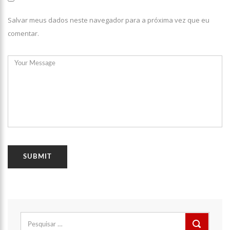
17:35
Omar Aziz anuncia, CPI da Covid não fará recesso.
Salvar meus dados neste navegador para a próxima vez que eu
comentar.
18:55
594 doses vencidas da AstraZeneca foram aplicadas no
Amazonas
18:13
402 mil casos de covid-19, já ultrapassa no Amazonas e
registra 14 novos óbitos.
07:35
Covid-19, Wilson Lima, família Lins X CPI DA SAÚDE – AM
20:57
Atenção Para O Golpe Do PIX; Polícia Faz Alerta Importante
18:53
Saiba quem é o novo amor de Flordelis. ela aparece em
vídeo chamando jovem de “amor”
13:42
Fausto Júnior Pode Ser O Primeiro A Sair Preso Da CPI Da
Covid
07:27
Prefeitura de Manaus define esquema para o ‘viradão’ da
vacinação contra a Covid-19 nos dias 29 e 30/6
Pesquisar
07:21
por:
Mais de 100 agentes da Segurança Pública atuaram durante