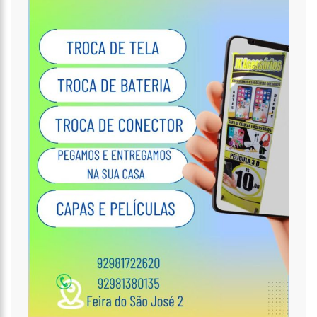
18:32
Idosa é morta e esquartejada pelo filho com esquizofrenia,
no Petrópolis
18:27
Prefeito anuncia antecipação da primeira parcela do 13º
salário e injeção de R$ 278 milhões na economia local
14:51
Parque Estadual Sumaúma
12:10
Homem que abordou estudante com buquê de flores na
saída de escola é investigado pela PC-AM em Manaus (vídeo)
11:52
Barco do INSS leva atendimento previdenciário a oito
municípios do Amazonas durante o mês de agosto
11:49
Rodoviários suspendem paralisação e ônibus circulam
normalmente em Manaus
11:44
Loja inaugurada há pouco mais de dois meses é destruída
por incêndio de grandes proporções no bairro Colônia Terra Nova
(vídeo)
11:37
Ronildo Souza questiona Renato Júnior sobre instalação de
radares e cobra transparência na arrecadação com multas em
Manaus