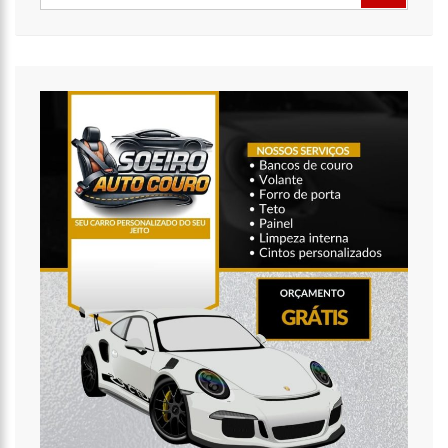
a operação ‘Live Parintins 2021’
07:17
Polícia Militar recupera veículos e detém suspeito por furto
de carro neste fim de semana
15:26
Prefeitura abre processo seletivo para professores de
Ciências e Matemática
15:17
Vacinação em Parintins: Governador Wilson Lima antecipa
vacinação contra a Covid-19 para população acima de 22 anos
11:36
Faustão fica fora da TV até 2022; devido demissão
antecipada, veja mas detalhes;
15:48
Deputado confronta Amazonas Energia e defende Lei que
proíbe cortes por inadimplência
15:15
FVS-AM alerta que população deve completar esquema
vacinal contra Covid-19 com segunda dose
15:08
Na CPI, Omar Aziz alerta sobre pré-julgamentos no ‘Caso
Covaxin’
14:36
Técnico de enfermagem é preso acusado de estuprar pelo
menos 3 pacientes na UPA Campos Sales