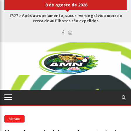
8 de agosto de 2026
17:27
Após atropelamento, sucuri-verde grávida morre e
cerca de 40 filhotes são expelidos
17:00
Haras Nilton Lins já registra 9 mortes de cavalos por
suspeita de botulismo
07:19
Saiba quem é Mazinho da Ecobarreira, candidato a vereador
de Manaus (vídeo)
09:48
Consumidores denunciam falta de preços em produtos e até
mau cheiro em freezer de supermercado na Cidade Nova
08:00
Justiça proíbe ex-prefeito de chegar perto de prefeita de
Nhamundá, no AM
15:01
Carro envolvido em acidente fatal pertencia a Wanderley
Andrade
13:43
Wilson Lima entrega 68 novas viaturas e mais de 4 mil
equipamentos aos profissionais da Segurança Pública
Manaus
07:21
Grave explosão em clube de tiro deixa quatro vítimas fatais