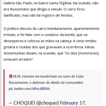
Galeria São Paulo, no bairro Santa Ifigênia. Na ocasião, não
18:08
Com quase 300 mil votos para o Senado em 2018, Hissa é
recebido por multidão na zona Sul de Manaus
era Russomano que dirigia o veículo. O carro ficou
12:51
Hissa Abrahão dispara e deve ser o primeiro no Avante à
danificado, mas não há registro de feridos.
Câmara Federal
21:55
Hissa Abrahão fala em oportunidades para feirantes no
O político desceu do carro imediatamente, aparentemente
Eldorado
irritado, e foi falar com o condutor da kombi, que se
22:45
Hissa Abrahão tem candidatura deferida pela Justiça Eleitoral
desesperou e colocou as mãos na cabeça. A cena rendeu
20:33
Hissa Abrahão pede aos eleitores que compareçam às urnas
gritaria e risadas dos que gravavam a ocorrência. Várias
testemunhas diziam, na ocasião, que “os dois [motoristas]
10:39
Tecnologia 5G: Sinal em Manaus será ativado até novembro
estavam errados”.
deste ano
10:32
Vacinação contra Covid-19 acontece em 12 postos neste
sábado em Manaus
VEJA: Homem em kombi bate no carro de Celso
18:03
Bolsistas do Prouni começam a receber hoje auxílio de R$
400
Russomanno, o defensor do direito do consumidor.
17:50
Pesquisa aponta que tecnologia pode ajudar na melhoria da
pic.twitter.com/6PocdBRAIs
qualidade das escolas no Amazonas
20:07
Amazonino pretende transforma o estado em um canteiro de
— CHOQUEI (@choquei)
February 17,
obras para combater desemprego? fome e miséria