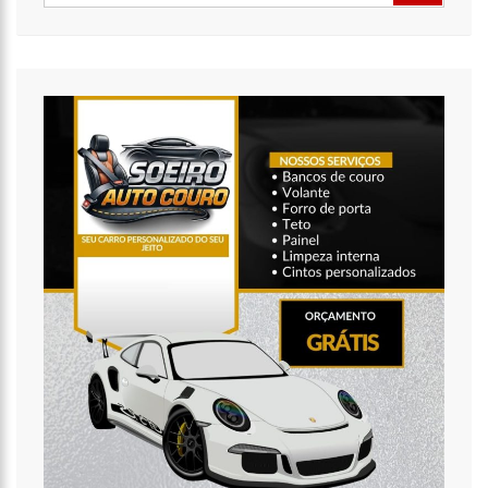
20:14
‘Enquanto o Brasil está de luto, o Governo pressiona a venda
da maior distribuidora de energia do país’, critica Vanessa Grazziotin
19:52
Covid-19 | Wilson Lima se reúne com representantes da
Coca-Cola e empresa anuncia apoio à vacinação
19:43
Marido de Ana Maria Braga diz que soube de separação pela
imprensa
19:00
Eduardo Costa se pronuncia sobre affair com mulher casada:
‘A gente nem ficou direito’
18:41
Amazonas vai distribuir absorventes nas escolas públicas
18:32
Idosa é morta e esquartejada pelo filho com esquizofrenia,
no Petrópolis
18:27
Prefeito anuncia antecipação da primeira parcela do 13º
salário e injeção de R$ 278 milhões na economia local
14:51
Parque Estadual Sumaúma
12:10
Homem que abordou estudante com buquê de flores na
saída de escola é investigado pela PC-AM em Manaus (vídeo)
11:52
Barco do INSS leva atendimento previdenciário a oito
municípios do Amazonas durante o mês de agosto