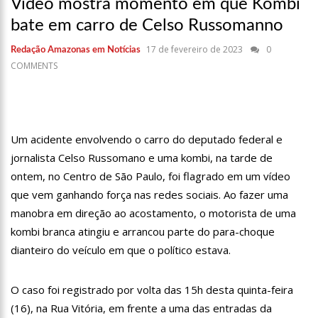
Vídeo mostra momento em que Kombi
17:36
Prefeitura de Manaus recupera praça da Saudade e
fortalece patrimônio histórico amazonense
bate em carro de Celso Russomanno
10:55
Proposta de decreto para golpe dá munição à ofensiva
17 de fevereiro de 2023
0
Redação Amazonas em Notícias
jurídica de Lula contra Bolsonaro
COMMENTS
10:07
SSP-AM vistoria construção do Canil do Corpo de Bombeiros
do Amazonas
22:31
Mulher mata o próprio marido a facadas após descobrir
traição; veja vídeo
09:06
David Almeida desce de carro na Boulevard e reafirma apoio
Um acidente envolvendo o carro do deputado federal e
para Hissa Abrahão: ‘meu deputado federal’
jornalista Celso Russomano e uma kombi, na tarde de
13:31
A Vitória Do Empreendedorismo
ontem, no Centro de São Paulo, foi flagrado em um vídeo
que vem ganhando força nas redes sociais. Ao fazer uma
09:04
BOMBA! Pastor é coagido por sistema político da Ieadam para
adesivar seu veículo com candidatos da instituição – Veja vídeo!
manobra em direção ao acostamento, o motorista de uma
kombi branca atingiu e arrancou parte do para-choque
15:00
Com a família, Israel Carvalho participa de ato pró-Brasil
neste 07 de setembro
dianteiro do veículo em que o político estava.
23:48
Hissa Abrahão é recebido por multidão na zona Leste de
Manaus
O caso foi registrado por volta das 15h desta quinta-feira
23:40
Hissa Abrahão critica decisão de Barroso sobre piso salarial
(16), na Rua Vitória, em frente a uma das entradas da
de enfermeiros