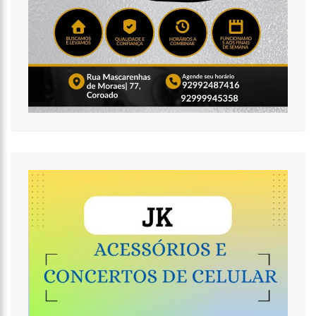
11:49
Rodoviários suspendem paralisação e ônibus circulam
normalmente em Manaus
11:44
Loja inaugurada há pouco mais de dois meses é destruída
por incêndio de grandes proporções no bairro Colônia Terra Nova
(vídeo)
11:37
Ronildo Souza questiona Renato Júnior sobre instalação de
radares e cobra transparência na arrecadação com multas em
Manaus
17:47
Ações da PM capturam nove foragidos da Justiça na capital
amazonense