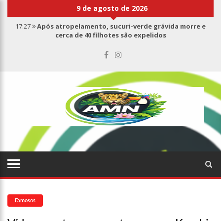
9 de agosto de 2026
17:27
Após atropelamento, sucuri-verde grávida morre e
cerca de 40 filhotes são expelidos
17:00
Haras Nilton Lins já registra 9 mortes de cavalos por
suspeita de botulismo
07:19
Saiba quem é Mazinho da Ecobarreira, candidato a vereador
de Manaus (vídeo)
09:48
Consumidores denunciam falta de preços em produtos e até
mau cheiro em freezer de supermercado na Cidade Nova
08:00
Justiça proíbe ex-prefeito de chegar perto de prefeita de
Nhamundá, no AM
15:01
Carro envolvido em acidente fatal pertencia a Wanderley
Andrade
13:43
Wilson Lima entrega 68 novas viaturas e mais de 4 mil
equipamentos aos profissionais da Segurança Pública
07:21
Grave explosão em clube de tiro deixa quatro vítimas fatais
em Manaus
Famosos
18:42
Preço médio da gasolina registra queda e vai a R$ 5,04 no
país, diz ANP