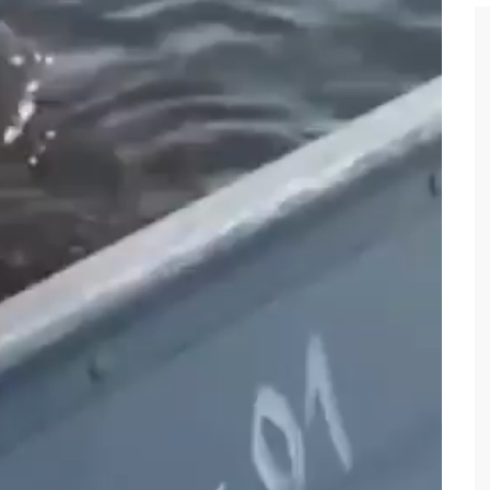
 tecnologia pode ajudar na melhoria da qualidade das escolas
 transforma o estado em um canteiro de obras para combater
ia
sta do MDB para ser deputada federal do Amazonas
edenciamento de prestadores de serviços para o Manausmed
putada Federal, Viviane Lima(MDB) desponta nas pesquisas de
 equipe da Amazonas Energia que tentava instalar novos