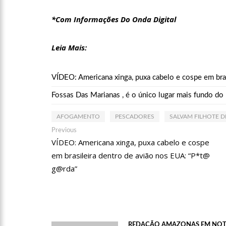
*Com Informações Do Onda Digital
15:39
Provas do concurso
Leia Mais:
15:24
Wilson Lima concede 
Conservação Estaduais
VÍDEO: Americana xinga, puxa cabelo e cospe em bra
20:34
Capacitação para C
Fossas Das Marianas , é o único lugar mais fundo d
setembro
AFOGAMENTO
PESCADORES
SALVAM FILHOTE 
17:01
Veja agora a progra
Navegação
Previous
Previous
post:
VÍDEO: Americana xinga, puxa cabelo e cospe
de
Manaus.
em brasileira dentro de avião nos EUA: “P*t@
Post
21:23
Após Receber R$21,
g@rda”
Pelo CSC
18:55
Violinista Victor C
REDAÇÃO AMAZONAS EM NOT