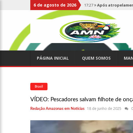
6 de agosto de 2026
17:27
Após atropelament
expelidos
17:00
Haras Nilton Lins
07:19
Saiba quem é Mazin
PÁGINA INICIAL
QUEM SOMOS
MAN
09:48
Consumidores denun
de supermercado na Cida
08:00
Justiça proíbe ex-p
Brasil
VÍDEO: Pescadores salvam filhote de on
15:01
Carro envolvido em 
18 de junho de 2025
Redação Amazonas em Notícias
13:43
Wilson Lima entrega