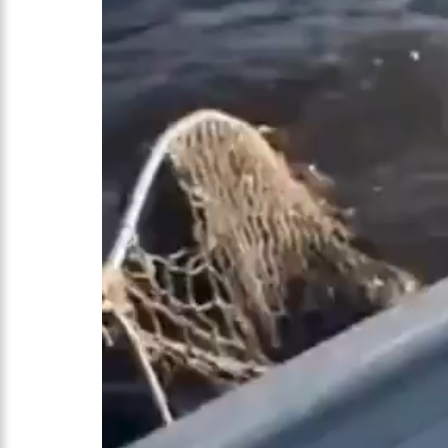
17:50
Pesquisa aponta que
no Amazonas
20:07
Amazonino pretende
desemprego? fome e misér
19:46
Viviane Lima é apo
20:23
Prefeitura abre cr
00:59
Pré-Candidata a De
intenção de votos
10:06
Populares expulsam
medidores em Manaus