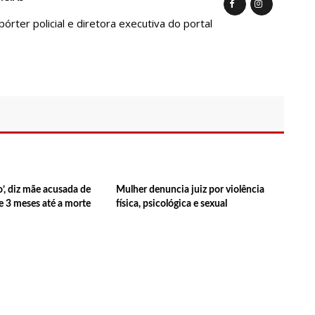
Faz Manobra Que Pode Enterrar CPI Da Pandemia, Na ALEAM
ter policial e diretora executiva do portal
semana em Manaus, a vacinação em massa contra a Influenza,
a toda população.
 Neves, dono do jornal em tempo, afiliada do SBT em Manaus, de
s familiares e amigos que compareceram ao velório.
CPI da Covid não fará recesso.
’, diz mãe acusada de
Mulher denuncia juiz por violência
 da AstraZeneca foram aplicadas no Amazonas
de 3 meses até a morte
física, psicológica e sexual
id-19, já ultrapassa no Amazonas e registra 14 novos óbitos.
a, família Lins X CPI DA SAÚDE – AM