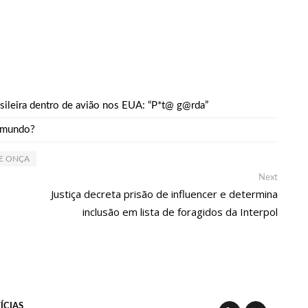
 da Semsa do nível médio acontecem neste domingo em Manaus
a 6.705 famílias o direito de uso da terra em 11 Unidades de
sileira dentro de avião nos EUA: “P*t@ g@rda”
onselheiros Tutelares do Amazonas tem inicio programado para
o mundo?
DE ONÇA
mação Cultural para o domingo do Dia dos Pais na cidade de
Next
Next
post:
Justiça decreta prisão de influencer e determina
inclusão em lista de foragidos da Interpol
4 Milhões Do Governo Do Amazonas, Prime Serviços É Barrada
amilo encanta a cidade de Manaus com suas belas performance
ÍCIAS