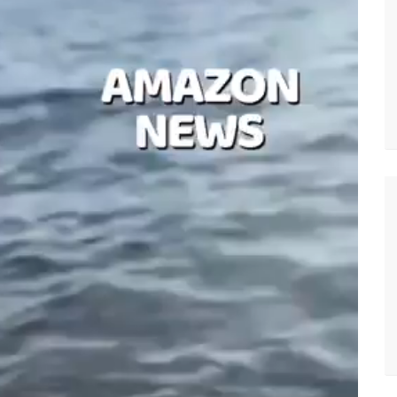
ra e deve ser o primeiro no Avante à Câmara Federal
em oportunidades para feirantes no Eldorado
ndidatura deferida pela Justiça Eleitoral
 aos eleitores que compareçam às urnas
al em Manaus será ativado até novembro deste ano
ovid-19 acontece em 12 postos neste sábado em Manaus
 começam a receber hoje auxílio de R$ 400