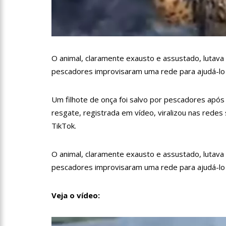
09:06
David Almeida desce
‘meu deputado federal’
13:31
A Vitória Do Empre
O animal, claramente exausto e assustado, lutava
pescadores improvisaram uma rede para ajudá-lo 
09:04
BOMBA! Pastor é coa
com candidatos da instituiç
Um filhote de onça foi salvo por pescadores após
15:00
Com a família, Israe
resgate, registrada em vídeo, viralizou nas redes 
TikTok.
23:48
Hissa Abrahão é re
O animal, claramente exausto e assustado, lutava
pescadores improvisaram uma rede para ajudá-lo 
23:40
Hissa Abrahão criti
Veja o vídeo:
18:08
Com quase 300 mil v
zona Sul de Manaus