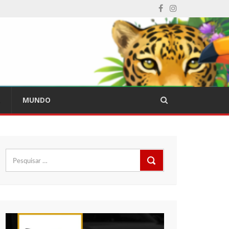
L
MUNDO
Pesquisar
por: