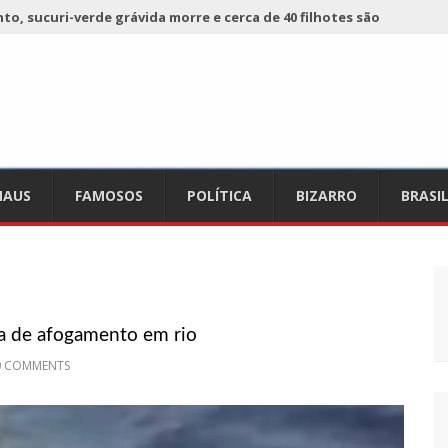
o, sucuri-verde grávida morre e cerca de 40 filhotes são
 já registra 9 mortes de cavalos por suspeita de botulismo
ho da Ecobarreira, candidato a vereador de Manaus (vídeo)
AUS
FAMOSOS
POLÍTICA
BIZARRO
BRASI
ciam falta de preços em produtos e até mau cheiro em freezer
de Nova
refeito de chegar perto de prefeita de Nhamundá, no AM
ça de afogamento em rio
acidente fatal pertencia a Wanderley Andrade
0 COMMENTS
 68 novas viaturas e mais de 4 mil equipamentos aos