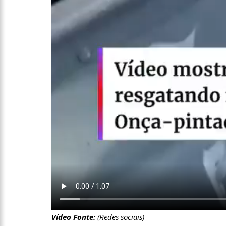
08:46
Bolsonaro vai reto
22:10
PRÉ-CANDIDATURA – ‘
festa popular
14:41
Mais de 50 unidades
semana em Manaus
13:57
Moradores celebram
11:55
Enem só em 2022, te
11:32
Engenheiro é o segun
Vídeo Fonte:
(Redes sociais)
11:07
Ucrânia recupera ce