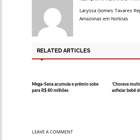
19:03
Deputado Péricles 
Laryssa Gomes Tavares Repór
Amazonas em Notícias
14:31
Começa na próxima 
sendo disponibilizada par
11:41
Morre Otávio Raman
RELATED ARTICLES
covid-19. Muita emoção do
17:35
Omar Aziz anuncia, 
Mega-Sena acumula e prêmio sobe
‘Chorava muito
18:55
594 doses vencidas
para R$ 80 milhões
asfixiar bebê 
18:13
402 mil casos de cov
07:35
Covid-19, Wilson Lim
LEAVE A COMMENT