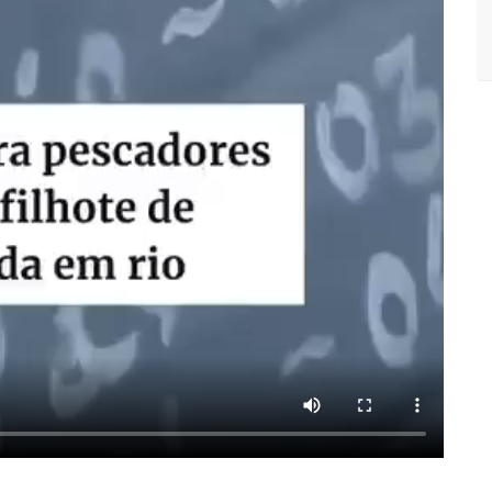
rnar a Manaus na segunda quinzena de Junho, afirma Menezes
Vamos mostrar nossa força’, diz Arthur ao ser ovacionado em
 de saúde da Prefeitura ofertam vacina contra a Covid-19 nesta
 pagamento de indenizações do Anel Viário Leste
m 3,3 milhões de inscrições confirmadas no Brasil
do brasileiro a viajar ao espaço, confira agora:
rca de 20% do território perdido em Sievierodonetsk