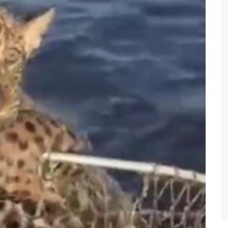
 Pública
lube de tiro deixa quatro vítimas fatais em Manaus
ina registra queda e vai a R$ 5,04 no país, diz ANP
s recupera praça da Saudade e fortalece patrimônio histórico
 para golpe dá munição à ofensiva jurídica de Lula contra
nstrução do Canil do Corpo de Bombeiros do Amazonas
io marido a facadas após descobrir traição; veja vídeo