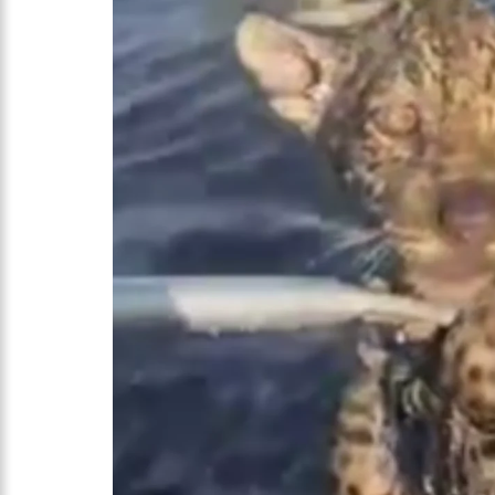
profissionais da Segurança
07:21
Grave explosão em c
18:42
Preço médio da gasol
17:36
Prefeitura de Manau
amazonense
10:55
Proposta de decreto
Bolsonaro
10:07
SSP-AM vistoria co
22:31
Mulher mata o própr