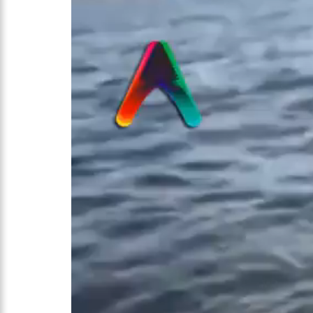
12:51
Hissa Abrahão dispa
21:55
Hissa Abrahão fala 
22:45
Hissa Abrahão tem ca
20:33
Hissa Abrahão pede
10:39
Tecnologia 5G: Sin
10:32
Vacinação contra C
18:03
Bolsistas do Prouni