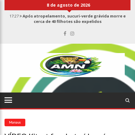
8 de agosto de 2026
17:27
Após atropelamento, sucuri-verde grávida morre e
cerca de 40 filhotes são expelidos
17:00
Haras Nilton Lins já registra 9 mortes de cavalos por
suspeita de botulismo
07:19
Saiba quem é Mazinho da Ecobarreira, candidato a vereador
de Manaus (vídeo)
09:48
Consumidores denunciam falta de preços em produtos e até
mau cheiro em freezer de supermercado na Cidade Nova
08:00
Justiça proíbe ex-prefeito de chegar perto de prefeita de
Nhamundá, no AM
15:01
Carro envolvido em acidente fatal pertencia a Wanderley
Andrade
13:43
Wilson Lima entrega 68 novas viaturas e mais de 4 mil
equipamentos aos profissionais da Segurança Pública
07:21
Grave explosão em clube de tiro deixa quatro vítimas fatais
em Manaus
Manaus
18:42
Preço médio da gasolina registra queda e vai a R$ 5,04 no
país, diz ANP