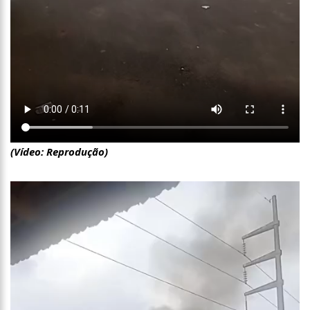
11:07
Ucrânia recupera cerca de 20% do território perdido em
Sievierodonetsk
15:39
Provas do concurso da Semsa do nível médio acontecem
neste domingo em Manaus
15:24
Wilson Lima concede a 6.705 famílias o direito de uso da terra
em 11 Unidades de Conservação Estaduais
20:34
Capacitação para Conselheiros Tutelares do Amazonas tem
inicio programado para setembro
17:01
Veja agora a programação Cultural para o domingo do Dia
dos Pais na cidade de Manaus.
(Vídeo: Reprodução)
21:23
Após Receber R$21,4 Milhões Do Governo Do Amazonas,
Prime Serviços É Barrada Pelo CSC
18:55
Violinista Victor Camilo encanta a cidade de Manaus com
suas belas performance
19:03
Deputado Péricles Faz Manobra Que Pode Enterrar CPI Da
Pandemia, Na ALEAM
14:31
Começa na próxima semana em Manaus, a vacinação em
massa contra a Influenza, sendo disponibilizada para toda
população.
11:41
Morre Otávio Raman Neves, dono do jornal em tempo,
afiliada do SBT em Manaus, de covid-19. Muita emoção dos