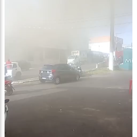
19:46
Viviane Lima é aposta do MDB para ser deputada federal do
Amazonas
20:23
Prefeitura abre credenciamento de prestadores de serviços
para o Manausmed
00:59
Pré-Candidata a Deputada Federal, Viviane Lima(MDB)
desponta nas pesquisas de intenção de votos
10:06
Populares expulsam equipe da Amazonas Energia que
tentava instalar novos medidores em Manaus
08:46
Bolsonaro vai retornar a Manaus na segunda quinzena de
Junho, afirma Menezes
22:10
PRÉ-CANDIDATURA – ‘Vamos mostrar nossa força’, diz Arthur
ao ser ovacionado em festa popular
14:41
Mais de 50 unidades de saúde da Prefeitura ofertam vacina
contra a Covid-19 nesta semana em Manaus
13:57
Moradores celebram pagamento de indenizações do Anel
Viário Leste
11:55
Enem só em 2022, tem 3,3 milhões de inscrições confirmadas
no Brasil
11:32
Engenheiro é o segundo brasileiro a viajar ao espaço, confira
agora: