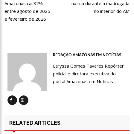
Amazonas cai 32%
na rua durante a madrugada
Post
11:49
Rodoviários suspendem paralisação e ônibus circulam
entre agosto de 2025
no interior do AM
normalmente em Manaus
e fevereiro de 2026
11:44
Loja inaugurada há pouco mais de dois meses é destruída
por incêndio de grandes proporções no bairro Colônia Terra Nova
(vídeo)
11:37
Ronildo Souza questiona Renato Júnior sobre instalação de
radares e cobra transparência na arrecadação com multas em
Manaus
17:47
Ações da PM capturam nove foragidos da Justiça na capital
amazonense
REDAÇÃO AMAZONAS EM NOTÍCIAS
Laryssa Gomes Tavares Repórter
policial e diretora executiva do
portal Amazonas em Notícias
RELATED ARTICLES