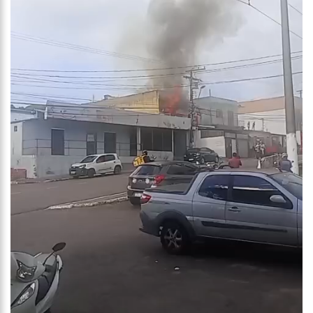
familiares e amigos que compareceram ao velório.
17:35
Omar Aziz anuncia, CPI da Covid não fará recesso.
18:55
594 doses vencidas da AstraZeneca foram aplicadas no
Amazonas
18:13
402 mil casos de covid-19, já ultrapassa no Amazonas e
registra 14 novos óbitos.
07:35
Covid-19, Wilson Lima, família Lins X CPI DA SAÚDE – AM
20:57
Atenção Para O Golpe Do PIX; Polícia Faz Alerta Importante
18:53
Saiba quem é o novo amor de Flordelis. ela aparece em
vídeo chamando jovem de “amor”
13:42
Fausto Júnior Pode Ser O Primeiro A Sair Preso Da CPI Da
Covid
07:27
Prefeitura de Manaus define esquema para o ‘viradão’ da
vacinação contra a Covid-19 nos dias 29 e 30/6
07:21
Mais de 100 agentes da Segurança Pública atuaram durante
a operação ‘Live Parintins 2021’
07:17
Polícia Militar recupera veículos e detém suspeito por furto
de carro neste fim de semana