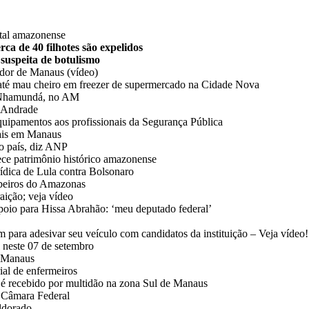
ital amazonense
ca de 40 filhotes são expelidos
 suspeita de botulismo
ador de Manaus (vídeo)
até mau cheiro em freezer de supermercado na Cidade Nova
de Nhamundá, no AM
y Andrade
quipamentos aos profissionais da Segurança Pública
tais em Manaus
no país, diz ANP
ece patrimônio histórico amazonense
rídica de Lula contra Bolsonaro
beiros do Amazonas
aição; veja vídeo
poio para Hissa Abrahão: ‘meu deputado federal’
para adesivar seu veículo com candidatos da instituição – Veja vídeo!
l neste 07 de setembro
e Manaus
ial de enfermeiros
é recebido por multidão na zona Sul de Manaus
à Câmara Federal
Eldorado