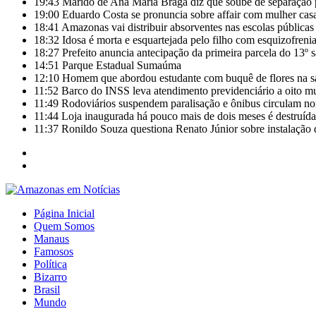
19:43
Marido de Ana Maria Braga diz que soube de separação 
19:00
Eduardo Costa se pronuncia sobre affair com mulher casa
18:41
Amazonas vai distribuir absorventes nas escolas públicas
18:32
Idosa é morta e esquartejada pelo filho com esquizofrenia
18:27
Prefeito anuncia antecipação da primeira parcela do 13º 
14:51
Parque Estadual Sumaúma
12:10
Homem que abordou estudante com buquê de flores na s
11:52
Barco do INSS leva atendimento previdenciário a oito m
11:49
Rodoviários suspendem paralisação e ônibus circulam 
11:44
Loja inaugurada há pouco mais de dois meses é destruída
11:37
Ronildo Souza questiona Renato Júnior sobre instalação
Página Inicial
Quem Somos
Manaus
Famosos
Política
Bizarro
Brasil
Mundo