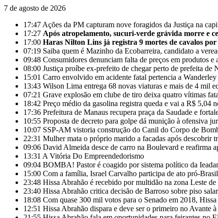
7 de agosto de 2026
17:47
Ações da PM capturam nove foragidos da Justiça na cap
17:27
Após atropelamento, sucuri-verde grávida morre e cer
17:00
Haras Nilton Lins já registra 9 mortes de cavalos por
07:19
Saiba quem é Mazinho da Ecobarreira, candidato a vere
09:48
Consumidores denunciam falta de preços em produtos e 
08:00
Justiça proíbe ex-prefeito de chegar perto de prefeita 
15:01
Carro envolvido em acidente fatal pertencia a Wanderle
13:43
Wilson Lima entrega 68 novas viaturas e mais de 4 mil e
07:21
Grave explosão em clube de tiro deixa quatro vítimas fa
18:42
Preço médio da gasolina registra queda e vai a R$ 5,04 
17:36
Prefeitura de Manaus recupera praça da Saudade e fortal
10:55
Proposta de decreto para golpe dá munição à ofensiva ju
10:07
SSP-AM vistoria construção do Canil do Corpo de Bom
22:31
Mulher mata o próprio marido a facadas após descobrir tr
09:06
David Almeida desce de carro na Boulevard e reafirma a
13:31
A Vitória Do Empreendedorismo
09:04
BOMBA! Pastor é coagido por sistema político da Ieadam 
15:00
Com a família, Israel Carvalho participa de ato pró-Brasi
23:48
Hissa Abrahão é recebido por multidão na zona Leste d
23:40
Hissa Abrahão critica decisão de Barroso sobre piso salar
18:08
Com quase 300 mil votos para o Senado em 2018, Hissa 
12:51
Hissa Abrahão dispara e deve ser o primeiro no Avante 
21:55
Hissa Abrahão fala em oportunidades para feirantes no 