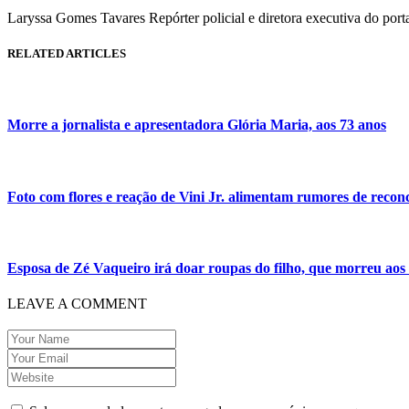
Laryssa Gomes Tavares Repórter policial e diretora executiva do por
RELATED ARTICLES
Morre a jornalista e apresentadora Glória Maria, aos 73 anos
Foto com flores e reação de Vini Jr. alimentam rumores de reconc
Esposa de Zé Vaqueiro irá doar roupas do filho, que morreu aos
LEAVE A COMMENT