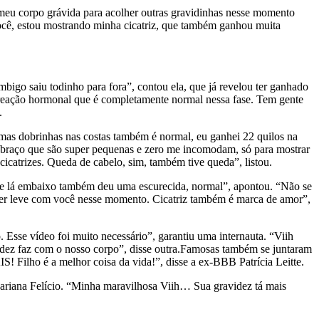
 meu corpo grávida para acolher outras gravidinhas nesse momento
você, estou mostrando minha cicatriz, que também ganhou muita
bigo saiu todinho para fora”, contou ela, que já revelou ter ganhado
reação hormonal que é completamente normal nessa fase. Tem gente
.
umas dobrinhas nas costas também é normal, eu ganhei 22 quilos na
 braço que são super pequenas e zero me incomodam, só para mostrar
catrizes. Queda de cabelo, sim, também tive queda”, listou.
da e lá embaixo também deu uma escurecida, normal”, apontou. “Não se
 ser leve com você nesse momento. Cicatriz também é marca de amor”,
se vídeo foi muito necessário”, garantiu uma internauta. “Viih
dez faz com o nosso corpo”, disse outra.Famosas também se juntaram
! Filho é a melhor coisa da vida!”, disse a ex-BBB Patrícia Leitte.
Mariana Felício. “Minha maravilhosa Viih… Sua gravidez tá mais