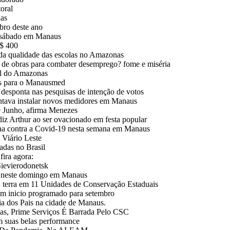
oral
nas
bro deste ano
e sábado em Manaus
R$ 400
 da qualidade das escolas no Amazonas
 de obras para combater desemprego? fome e miséria
al do Amazonas
ços para o Manausmed
esponta nas pesquisas de intenção de votos
ntava instalar novos medidores em Manaus
e Junho, afirma Menezes
Arthur ao ser ovacionado em festa popular
ina contra a Covid-19 nesta semana em Manaus
Viário Leste
adas no Brasil
fira agora:
Sievierodonetsk
m neste domingo em Manaus
da terra em 11 Unidades de Conservação Estaduais
em inicio programado para setembro
a dos Pais na cidade de Manaus.
, Prime Serviços É Barrada Pelo CSC
m suas belas performance