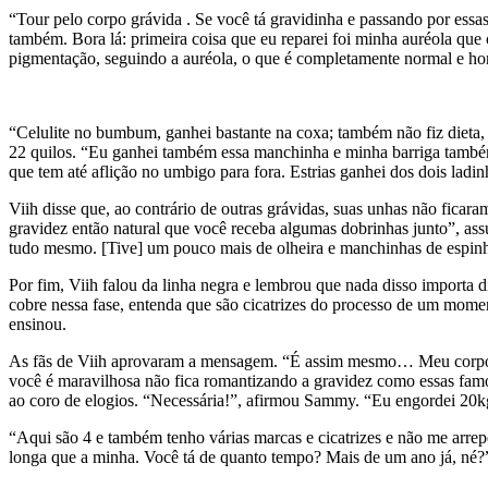
“Tour pelo corpo grávida . Se você tá gravidinha e passando por ess
também. Bora lá: primeira coisa que eu reparei foi minha auréola qu
pigmentação, seguindo a auréola, o que é completamente normal e ho
“Celulite no bumbum, ganhei bastante na coxa; também não fiz dieta, 
22 quilos. “Eu ganhei também essa manchinha e minha barriga també
que tem até aflição no umbigo para fora. Estrias ganhei dos dois ladi
Viih disse que, ao contrário de outras grávidas, suas unhas não fica
gravidez então natural que você receba algumas dobrinhas junto”, a
tudo mesmo. [Tive] um pouco mais de olheira e manchinhas de espinha
Por fim, Viih falou da linha negra e lembrou que nada disso importa
cobre nessa fase, entenda que são cicatrizes do processo de um mome
ensinou.
As fãs de Viih aprovaram a mensagem. “É assim mesmo… Meu corpo tem
você é maravilhosa não fica romantizando a gravidez como essas fam
ao coro de elogios. “Necessária!”, afirmou Sammy. “Eu engordei 20kg 
“Aqui são 4 e também tenho várias marcas e cicatrizes e não me arr
longa que a minha. Você tá de quanto tempo? Mais de um ano já, né?”