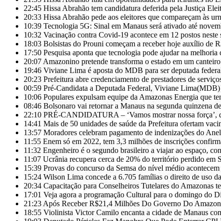
22:45
Hissa Abrahão tem candidatura deferida pela Justiça Eleit
20:33
Hissa Abrahão pede aos eleitores que compareçam às ur
10:39
Tecnologia 5G: Sinal em Manaus será ativado até novem
10:32
Vacinação contra Covid-19 acontece em 12 postos nest
18:03
Bolsistas do Prouni começam a receber hoje auxílio de 
17:50
Pesquisa aponta que tecnologia pode ajudar na melhoria
20:07
Amazonino pretende transforma o estado em um canteiro
19:46
Viviane Lima é aposta do MDB para ser deputada feder
20:23
Prefeitura abre credenciamento de prestadores de servi
00:59
Pré-Candidata a Deputada Federal, Viviane Lima(MDB) d
10:06
Populares expulsam equipe da Amazonas Energia que te
08:46
Bolsonaro vai retornar a Manaus na segunda quinzena d
22:10
PRÉ-CANDIDATURA – ‘Vamos mostrar nossa força’, diz 
14:41
Mais de 50 unidades de saúde da Prefeitura ofertam vac
13:57
Moradores celebram pagamento de indenizações do Anel 
11:55
Enem só em 2022, tem 3,3 milhões de inscrições confirm
11:32
Engenheiro é o segundo brasileiro a viajar ao espaço, con
11:07
Ucrânia recupera cerca de 20% do território perdido em 
15:39
Provas do concurso da Semsa do nível médio acontece
15:24
Wilson Lima concede a 6.705 famílias o direito de uso 
20:34
Capacitação para Conselheiros Tutelares do Amazonas t
17:01
Veja agora a programação Cultural para o domingo do Di
21:23
Após Receber R$21,4 Milhões Do Governo Do Amazonas
18:55
Violinista Victor Camilo encanta a cidade de Manaus co