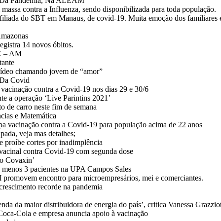
PI Da Pandemia, Na ALEAM
ssa contra a Influenza, sendo disponibilizada para toda população.
iliada do SBT em Manaus, de covid-19. Muita emoção dos familiares 
 Amazonas
egistra 14 novos óbitos.
E – AM
tante
 vídeo chamando jovem de “amor”
 Da Covid
 vacinação contra a Covid-19 nos dias 29 e 30/6
te a operação ‘Live Parintins 2021’
rto de carro neste fim de semana
ências e Matemática
pa vacinação contra a Covid-19 para população acima de 22 anos
pada, veja mas detalhes;
 proíbe cortes por inadimplência
acinal contra Covid-19 com segunda dose
so Covaxin’
lo menos 3 pacientes na UPA Campos Sales
movem encontro para microempresários, mei e comerciantes.
m crescimento recorde na pandemia
nda da maior distribuidora de energia do país’, critica Vanessa Grazzio
 Coca-Cola e empresa anuncia apoio à vacinação