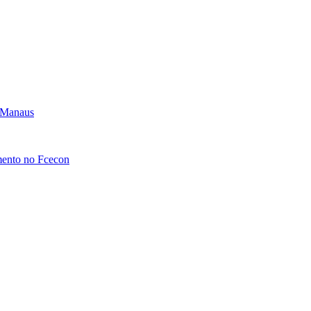
m Manaus
amento no Fcecon