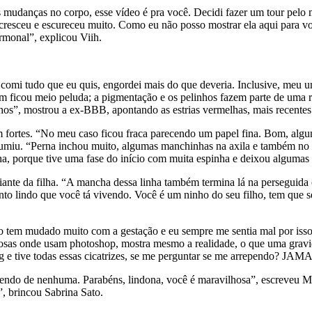
as mudanças no corpo, esse vídeo é pra você. Decidi fazer um tour pelo
e cresceu e escureceu muito. Como eu não posso mostrar ela aqui para 
rmonal”, explicou Viih.
comi tudo que eu quis, engordei mais do que deveria. Inclusive, meu um
m ficou meio peluda; a pigmentação e os pelinhos fazem parte de uma 
nhos”, mostrou a ex-BBB, apontando as estrias vermelhas, mais recentes
ram fortes. “No meu caso ficou fraca parecendo um papel fina. Bom, alg
ssumiu. “Perna inchou muito, algumas manchinhas na axila e também no
, porque tive uma fase do início com muita espinha e deixou algumas ci
 diante da filha. “A mancha dessa linha também termina lá na persegui
nto lindo que você tá vivendo. Você é um ninho do seu filho, tem que
 mudado muito com a gestação e eu sempre me sentia mal por isso. Es
osas onde usam photoshop, mostra mesmo a realidade, o que uma gravi
e tive todas essas cicatrizes, se me perguntar se me arrependo? JAMAIS
ependo de nenhuma. Parabéns, lindona, você é maravilhosa”, escreveu 
, brincou Sabrina Sato.