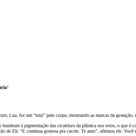
ária’
iezer, Lua, fez um “tour” pelo corpo, mostrando as marcas da gestação, n
o bumbum à pigmentação das cicatrizes da plástica nos seios, o que é c
ão de Eli. “E continua gostosa pra cacete. Te amo”, afirmou ele. Você