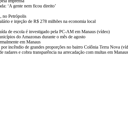
pela imprensa
da: ‘A gente nem ficou direito’
, no Petrópolis
salário e injeção de R$ 278 milhões na economia local
aída de escola é investigado pela PC-AM em Manaus (vídeo)
unicípios do Amazonas durante o mês de agosto
normalmente em Manaus
 por incêndio de grandes proporções no bairro Colônia Terra Nova (ví
 de radares e cobra transparência na arrecadação com multas em Manau