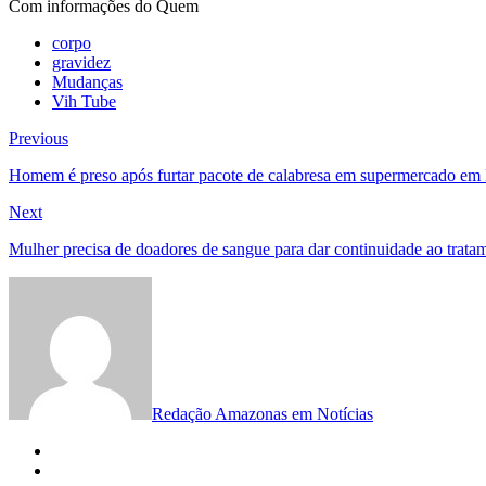
Com informações do Quem
corpo
gravidez
Mudanças
Vih Tube
Navegação
Previous
Previous
post:
de
Homem é preso após furtar pacote de calabresa em supermercado e
Post
Next
Next
post:
Mulher precisa de doadores de sangue para dar continuidade ao trat
Redação Amazonas em Notícias