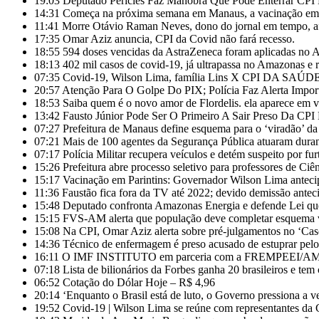
19:03
Deputado Péricles Faz Manobra Que Pode Enterrar C
14:31
Começa na próxima semana em Manaus, a vacinação em ma
11:41
Morre Otávio Raman Neves, dono do jornal em tempo, af
17:35
Omar Aziz anuncia, CPI da Covid não fará recesso.
18:55
594 doses vencidas da AstraZeneca foram aplicadas no
18:13
402 mil casos de covid-19, já ultrapassa no Amazonas e r
07:35
Covid-19, Wilson Lima, família Lins X CPI DA SAÚD
20:57
Atenção Para O Golpe Do PIX; Polícia Faz Alerta Impor
18:53
Saiba quem é o novo amor de Flordelis. ela aparece em
13:42
Fausto Júnior Pode Ser O Primeiro A Sair Preso Da CPI
07:27
Prefeitura de Manaus define esquema para o ‘viradão’ da
07:21
Mais de 100 agentes da Segurança Pública atuaram duran
07:17
Polícia Militar recupera veículos e detém suspeito por fu
15:26
Prefeitura abre processo seletivo para professores de Ci
15:17
Vacinação em Parintins: Governador Wilson Lima anteci
11:36
Faustão fica fora da TV até 2022; devido demissão anteci
15:48
Deputado confronta Amazonas Energia e defende Lei que
15:15
FVS-AM alerta que população deve completar esquema v
15:08
Na CPI, Omar Aziz alerta sobre pré-julgamentos no ‘Ca
14:36
Técnico de enfermagem é preso acusado de estuprar pe
16:11
O IMF INSTITUTO em parceria com a FREMPEEI/AM pro
07:18
Lista de bilionários da Forbes ganha 20 brasileiros e te
06:52
Cotação do Dólar Hoje – R$ 4,96
20:14
‘Enquanto o Brasil está de luto, o Governo pressiona a ve
19:52
Covid-19 | Wilson Lima se reúne com representantes da