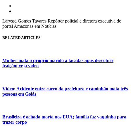
Laryssa Gomes Tavares Repórter policial e diretora executiva do
portal Amazonas em Notícias
RELATED ARTICLES
Mulher mata o próprio marido a facadas após descobrir
traição; veja vídeo
Vídeo: Acidente entre carro da prefeitura e caminhão mata três
pessoas em Goiás
Brasileira é achada morta nos EUA; família faz vaquinha para
trazer corpo