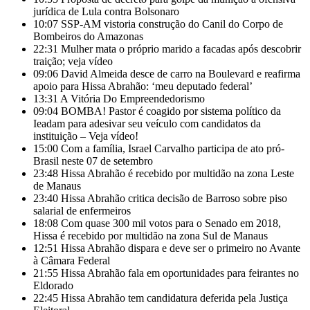
jurídica de Lula contra Bolsonaro
10:07
SSP-AM vistoria construção do Canil do Corpo de
Bombeiros do Amazonas
22:31
Mulher mata o próprio marido a facadas após descobrir
traição; veja vídeo
09:06
David Almeida desce de carro na Boulevard e reafirma
apoio para Hissa Abrahão: ‘meu deputado federal’
13:31
A Vitória Do Empreendedorismo
09:04
BOMBA! Pastor é coagido por sistema político da
Ieadam para adesivar seu veículo com candidatos da
instituição – Veja vídeo!
15:00
Com a família, Israel Carvalho participa de ato pró-
Brasil neste 07 de setembro
23:48
Hissa Abrahão é recebido por multidão na zona Leste
de Manaus
23:40
Hissa Abrahão critica decisão de Barroso sobre piso
salarial de enfermeiros
18:08
Com quase 300 mil votos para o Senado em 2018,
Hissa é recebido por multidão na zona Sul de Manaus
12:51
Hissa Abrahão dispara e deve ser o primeiro no Avante
à Câmara Federal
21:55
Hissa Abrahão fala em oportunidades para feirantes no
Eldorado
22:45
Hissa Abrahão tem candidatura deferida pela Justiça