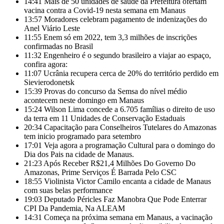
14:41
Mais de 50 unidades de saúde da Prefeitura ofertam
vacina contra a Covid-19 nesta semana em Manaus
13:57
Moradores celebram pagamento de indenizações do
Anel Viário Leste
11:55
Enem só em 2022, tem 3,3 milhões de inscrições
confirmadas no Brasil
11:32
Engenheiro é o segundo brasileiro a viajar ao espaço,
confira agora:
11:07
Ucrânia recupera cerca de 20% do território perdido em
Sievierodonetsk
15:39
Provas do concurso da Semsa do nível médio
acontecem neste domingo em Manaus
15:24
Wilson Lima concede a 6.705 famílias o direito de uso
da terra em 11 Unidades de Conservação Estaduais
20:34
Capacitação para Conselheiros Tutelares do Amazonas
tem inicio programado para setembro
17:01
Veja agora a programação Cultural para o domingo do
Dia dos Pais na cidade de Manaus.
21:23
Após Receber R$21,4 Milhões Do Governo Do
Amazonas, Prime Serviços É Barrada Pelo CSC
18:55
Violinista Victor Camilo encanta a cidade de Manaus
com suas belas performance
19:03
Deputado Péricles Faz Manobra Que Pode Enterrar
CPI Da Pandemia, Na ALEAM
14:31
Começa na próxima semana em Manaus, a vacinação