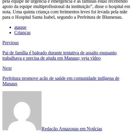
pela equipe de urgência e emergência e as famílias estão recebendo
apoio da equipe multiprofissional da instituição”, disse o hospital em
nota. Uma quinta criança com ferimentos leves foi levada pela mãe
para o Hospital Santa Isabel, segundo a Prefeitura de Blumenau.
ataque
Crianças
Navegação
Previous
Previous
post:
de
Pai de família é baleado durante tentativa de assalto enquanto
trabalhava e precisa de ajuda em Manaus; veja vídeo
Post
Next
Next
post:
Prefeitura promove ação de saúde em comunidade indígena de
Manaus
Redação Amazonas em Notícias