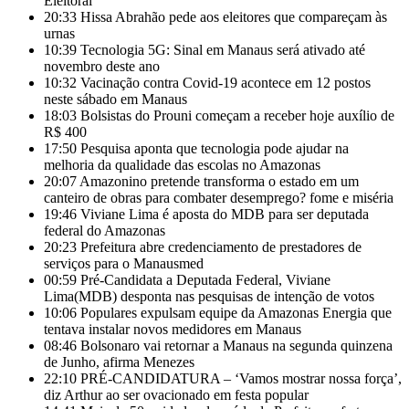
Eleitoral
20:33
Hissa Abrahão pede aos eleitores que compareçam às
urnas
10:39
Tecnologia 5G: Sinal em Manaus será ativado até
novembro deste ano
10:32
Vacinação contra Covid-19 acontece em 12 postos
neste sábado em Manaus
18:03
Bolsistas do Prouni começam a receber hoje auxílio de
R$ 400
17:50
Pesquisa aponta que tecnologia pode ajudar na
melhoria da qualidade das escolas no Amazonas
20:07
Amazonino pretende transforma o estado em um
canteiro de obras para combater desemprego? fome e miséria
19:46
Viviane Lima é aposta do MDB para ser deputada
federal do Amazonas
20:23
Prefeitura abre credenciamento de prestadores de
serviços para o Manausmed
00:59
Pré-Candidata a Deputada Federal, Viviane
Lima(MDB) desponta nas pesquisas de intenção de votos
10:06
Populares expulsam equipe da Amazonas Energia que
tentava instalar novos medidores em Manaus
08:46
Bolsonaro vai retornar a Manaus na segunda quinzena
de Junho, afirma Menezes
22:10
PRÉ-CANDIDATURA – ‘Vamos mostrar nossa força’,
diz Arthur ao ser ovacionado em festa popular