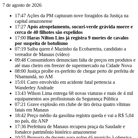
7 de agosto de 2026
17:47
Ações da PM capturam nove foragidos da Justiça na
capital amazonense
17:27
Após atropelamento, sucuri-verde grávida morre e
cerca de 40 filhotes são expelidos
17:00
Haras Nilton Lins já registra 9 mortes de cavalos
por suspeita de botulismo
07:19
Saiba quem é Mazinho da Ecobarreira, candidato a
vereador de Manaus (vídeo)
09:48
Consumidores denunciam falta de preços em produtos e
até mau cheiro em freezer de supermercado na Cidade Nova
08:00
Justiça proíbe ex-prefeito de chegar perto de prefeita de
Nhamundá, no AM
15:01
Carro envolvido em acidente fatal pertencia a
Wanderley Andrade
13:43
Wilson Lima entrega 68 novas viaturas e mais de 4 mil
equipamentos aos profissionais da Segurança Pública
07:21
Grave explosão em clube de tiro deixa quatro vítimas
fatais em Manaus
18:42
Preço médio da gasolina registra queda e vai a R$ 5,04
no país, diz ANP
17:36
Prefeitura de Manaus recupera praça da Saudade e
fortalece patrimônio histórico amazonense
10:55
Proposta de decreto para golpe dá munição à ofensiva