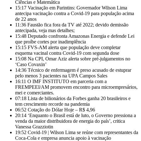
Ciências e Matemática
15:17
Vacinação em Parintins: Governador Wilson Lima
antecipa vacinação contra a Covid-19 para população acima
de 22 anos
11:36
Faustão fica fora da TV até 2022; devido demissão
antecipada, veja mas detalhes;
15:48
Deputado confronta Amazonas Energia e defende Lei
que proíbe cortes por inadimplência
15:15
FVS-AM alerta que população deve completar
esquema vacinal contra Covid-19 com segunda dose
15:08
Na CPI, Omar Aziz alerta sobre pré-julgamentos no
‘Caso Covaxin’
14:36
Técnico de enfermagem é preso acusado de estuprar
pelo menos 3 pacientes na UPA Campos Sales
16:11
O IMF INSTITUTO em parceria com a
FREMPEEI/AM promovem encontro para microempresários,
mei e comerciantes.
07:18
Lista de bilionários da Forbes ganha 20 brasileiros e
tem crescimento recorde na pandemia
06:52
Cotação do Dólar Hoje – R$ 4,96
20:14
‘Enquanto o Brasil está de luto, o Governo pressiona a
venda da maior distribuidora de energia do país’, critica
Vanessa Grazziotin
19:52
Covid-19 | Wilson Lima se reúne com representantes da
Coca-Cola e empresa anuncia apoio à vacinação