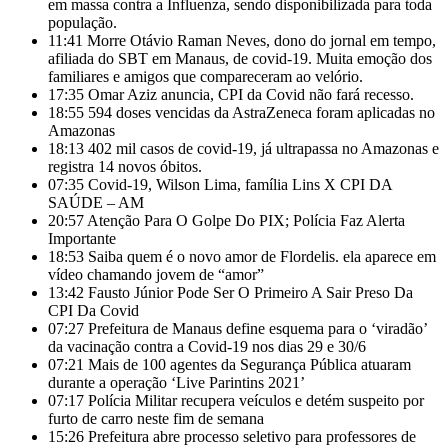
em massa contra a Influenza, sendo disponibilizada para toda
população.
11:41
Morre Otávio Raman Neves, dono do jornal em tempo,
afiliada do SBT em Manaus, de covid-19. Muita emoção dos
familiares e amigos que compareceram ao velório.
17:35
Omar Aziz anuncia, CPI da Covid não fará recesso.
18:55
594 doses vencidas da AstraZeneca foram aplicadas no
Amazonas
18:13
402 mil casos de covid-19, já ultrapassa no Amazonas e
registra 14 novos óbitos.
07:35
Covid-19, Wilson Lima, família Lins X CPI DA
SAÚDE – AM
20:57
Atenção Para O Golpe Do PIX; Polícia Faz Alerta
Importante
18:53
Saiba quem é o novo amor de Flordelis. ela aparece em
vídeo chamando jovem de “amor”
13:42
Fausto Júnior Pode Ser O Primeiro A Sair Preso Da
CPI Da Covid
07:27
Prefeitura de Manaus define esquema para o ‘viradão’
da vacinação contra a Covid-19 nos dias 29 e 30/6
07:21
Mais de 100 agentes da Segurança Pública atuaram
durante a operação ‘Live Parintins 2021’
07:17
Polícia Militar recupera veículos e detém suspeito por
furto de carro neste fim de semana
15:26
Prefeitura abre processo seletivo para professores de