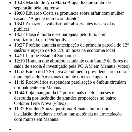
19:43
Marido de Ana Maria Braga diz que soube de
separação pela imprensa
19:00
Eduardo Costa se pronuncia sobre affair com mulher
casada: ‘A gente nem ficou direito’
18:41
Amazonas vai distribuir absorventes nas escolas
públicas
18:32
Idosa é morta e esquartejada pelo filho com
esquizofrenia, no Petrópolis
18:27
Prefeito anuncia antecipação da primeira parcela do 13º
salário e injeção de R$ 278 milhões na economia local
14:51
Parque Estadual Sumaúma
12:10
Homem que abordou estudante com buquê de flores na
saída de escola é investigado pela PC-AM em Manaus (vídeo)
11:52
Barco do INSS leva atendimento previdenciário a oito
municípios do Amazonas durante o mês de agosto
11:49
Rodoviários suspendem paralisação e ônibus circulam
normalmente em Manaus
11:44
Loja inaugurada há pouco mais de dois meses é
destruída por incêndio de grandes proporções no bairro
Colônia Terra Nova (vídeo)
11:37
Ronildo Souza questiona Renato Júnior sobre
instalação de radares e cobra transparência na arrecadação
com multas em Manaus