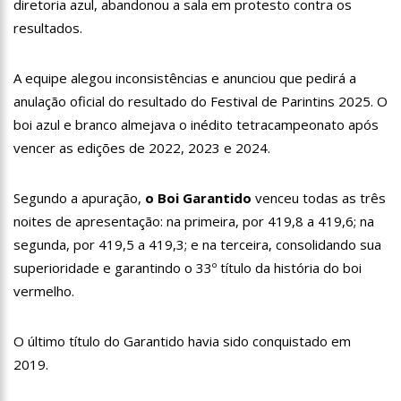
diretoria azul, abandonou a sala em protesto contra os
11:07
Ucrânia recupera cerca de 20% do território perdido em
resultados.
Sievierodonetsk
15:39
Provas do concurso da Semsa do nível médio acontecem
neste domingo em Manaus
A equipe alegou inconsistências e anunciou que pedirá a
15:24
Wilson Lima concede a 6.705 famílias o direito de uso da terra
anulação oficial do resultado do Festival de Parintins 2025. O
em 11 Unidades de Conservação Estaduais
boi azul e branco almejava o inédito tetracampeonato após
20:34
Capacitação para Conselheiros Tutelares do Amazonas tem
vencer as edições de 2022, 2023 e 2024.
inicio programado para setembro
17:01
Veja agora a programação Cultural para o domingo do Dia
dos Pais na cidade de Manaus.
Segundo a apuração,
o Boi Garantido
venceu todas as três
21:23
Após Receber R$21,4 Milhões Do Governo Do Amazonas,
noites de apresentação: na primeira, por 419,8 a 419,6; na
Prime Serviços É Barrada Pelo CSC
segunda, por 419,5 a 419,3; e na terceira, consolidando sua
18:55
Violinista Victor Camilo encanta a cidade de Manaus com
superioridade e garantindo o 33º título da história do boi
suas belas performance
vermelho.
19:03
Deputado Péricles Faz Manobra Que Pode Enterrar CPI Da
Pandemia, Na ALEAM
14:31
Começa na próxima semana em Manaus, a vacinação em
O último título do Garantido havia sido conquistado em
massa contra a Influenza, sendo disponibilizada para toda
2019.
população.
11:41
Morre Otávio Raman Neves, dono do jornal em tempo,
afiliada do SBT em Manaus, de covid-19. Muita emoção dos