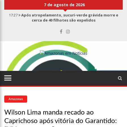
7 de agosto de 2026
17:27
Após atropelamento, sucuri-verde grávida morre e
cerca de 40 filhotes são expelidos
17:00
Haras Nilton Lins já registra 9 mortes de cavalos por
suspeita de botulismo
07:19
Saiba quem é Mazinho da Ecobarreira, candidato a vereador
de Manaus (vídeo)
09:48
Consumidores denunciam falta de preços em produtos e até
mau cheiro em freezer de supermercado na Cidade Nova
08:00
Justiça proíbe ex-prefeito de chegar perto de prefeita de
Nhamundá, no AM
15:01
Carro envolvido em acidente fatal pertencia a Wanderley
Andrade
13:43
Wilson Lima entrega 68 novas viaturas e mais de 4 mil
equipamentos aos profissionais da Segurança Pública
Amazonas
07:21
Grave explosão em clube de tiro deixa quatro vítimas fatais
em Manaus
Wilson Lima manda recado ao
18:42
Preço médio da gasolina registra queda e vai a R$ 5,04 no
Caprichoso após vitória do Garantido:
país, diz ANP