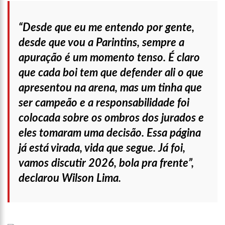
18:08
Com quase 300 mil votos para o Senado em 2018, Hissa é
recebido por multidão na zona Sul de Manaus
“Desde que eu me entendo por gente,
12:51
Hissa Abrahão dispara e deve ser o primeiro no Avante à
Câmara Federal
desde que vou a Parintins, sempre a
21:55
Hissa Abrahão fala em oportunidades para feirantes no
apuração é um momento tenso. É claro
Eldorado
que cada boi tem que defender ali o que
22:45
Hissa Abrahão tem candidatura deferida pela Justiça Eleitoral
apresentou na arena, mas um tinha que
20:33
Hissa Abrahão pede aos eleitores que compareçam às urnas
ser campeão e a responsabilidade foi
colocada sobre os ombros dos jurados e
10:39
Tecnologia 5G: Sinal em Manaus será ativado até novembro
deste ano
eles tomaram uma decisão. Essa página
10:32
Vacinação contra Covid-19 acontece em 12 postos neste
já está virada, vida que segue. Já foi,
sábado em Manaus
vamos discutir 2026, bola pra frente”,
18:03
Bolsistas do Prouni começam a receber hoje auxílio de R$
400
declarou Wilson Lima.
17:50
Pesquisa aponta que tecnologia pode ajudar na melhoria da
qualidade das escolas no Amazonas
20:07
Amazonino pretende transforma o estado em um canteiro de
obras para combater desemprego? fome e miséria