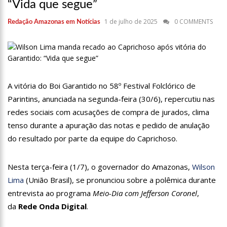
“Vida que segue”
17:36
Prefeitura de Manaus recupera praça da Saudade e
fortalece patrimônio histórico amazonense
1 de julho de 2025
0 COMMENTS
Redação Amazonas em Notícias
10:55
Proposta de decreto para golpe dá munição à ofensiva
jurídica de Lula contra Bolsonaro
10:07
SSP-AM vistoria construção do Canil do Corpo de Bombeiros
do Amazonas
22:31
Mulher mata o próprio marido a facadas após descobrir
traição; veja vídeo
A vitória do Boi Garantido no 58º Festival Folclórico de
09:06
David Almeida desce de carro na Boulevard e reafirma apoio
Parintins, anunciada na segunda-feira (30/6), repercutiu nas
para Hissa Abrahão: ‘meu deputado federal’
redes sociais com acusações de compra de jurados, clima
13:31
A Vitória Do Empreendedorismo
tenso durante a apuração das notas e pedido de anulação
do resultado por parte da equipe do Caprichoso.
09:04
BOMBA! Pastor é coagido por sistema político da Ieadam para
adesivar seu veículo com candidatos da instituição – Veja vídeo!
15:00
Com a família, Israel Carvalho participa de ato pró-Brasil
Nesta terça-feira (1/7), o governador do Amazonas,
Wilson
neste 07 de setembro
Lima
(União Brasil), se pronunciou sobre a polêmica durante
23:48
Hissa Abrahão é recebido por multidão na zona Leste de
entrevista ao programa
Meio-Dia com Jefferson Coronel
,
Manaus
da
Rede Onda Digital
.
23:40
Hissa Abrahão critica decisão de Barroso sobre piso salarial
de enfermeiros