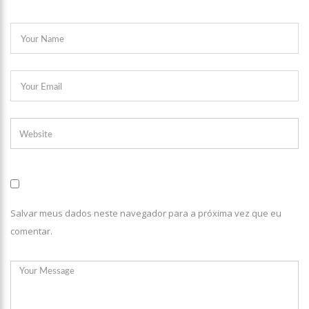
11:49
Rodoviários suspendem paralisação e ônibus circulam
normalmente em Manaus
11:44
Loja inaugurada há pouco mais de dois meses é destruída
por incêndio de grandes proporções no bairro Colônia Terra Nova
(vídeo)
11:37
Ronildo Souza questiona Renato Júnior sobre instalação de
radares e cobra transparência na arrecadação com multas em
Manaus
17:47
Ações da PM capturam nove foragidos da Justiça na capital
amazonense
Salvar meus dados neste navegador para a próxima vez que eu
comentar.