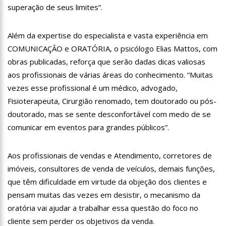
superação de seus limites”.
19:46
Viviane Lima é aposta do MDB para ser deputada federal do
Amazonas
20:23
Prefeitura abre credenciamento de prestadores de serviços
Além da expertise do especialista e vasta experiência em
para o Manausmed
COMUNICAÇÃO e ORATÓRIA, o psicólogo Elias Mattos, com
00:59
Pré-Candidata a Deputada Federal, Viviane Lima(MDB)
obras publicadas, reforça que serão dadas dicas valiosas
desponta nas pesquisas de intenção de votos
aos profissionais de várias áreas do conhecimento. “Muitas
10:06
Populares expulsam equipe da Amazonas Energia que
tentava instalar novos medidores em Manaus
vezes esse profissional é um médico, advogado,
08:46
Bolsonaro vai retornar a Manaus na segunda quinzena de
Fisioterapeuta, Cirurgião renomado, tem doutorado ou pós-
Junho, afirma Menezes
doutorado, mas se sente desconfortável com medo de se
22:10
PRÉ-CANDIDATURA – ‘Vamos mostrar nossa força’, diz Arthur
comunicar em eventos para grandes públicos”.
ao ser ovacionado em festa popular
14:41
Mais de 50 unidades de saúde da Prefeitura ofertam vacina
contra a Covid-19 nesta semana em Manaus
Aos profissionais de vendas e Atendimento, corretores de
13:57
Moradores celebram pagamento de indenizações do Anel
imóveis, consultores de venda de veículos, demais funções,
Viário Leste
que têm dificuldade em virtude da objeção dos clientes e
11:55
Enem só em 2022, tem 3,3 milhões de inscrições confirmadas
pensam muitas das vezes em desistir, o mecanismo da
no Brasil
oratória vai ajudar a trabalhar essa questão do foco no
11:32
Engenheiro é o segundo brasileiro a viajar ao espaço, confira
cliente sem perder os objetivos da venda.
agora: