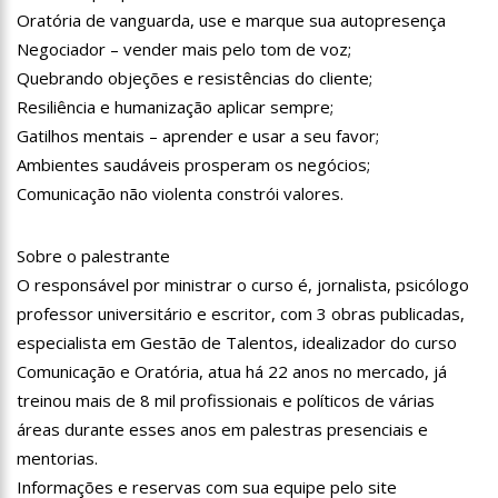
familiares e amigos que compareceram ao velório.
Oratória de vanguarda, use e marque sua autopresença
17:35
Omar Aziz anuncia, CPI da Covid não fará recesso.
Negociador – vender mais pelo tom de voz;
18:55
594 doses vencidas da AstraZeneca foram aplicadas no
Quebrando objeções e resistências do cliente;
Amazonas
Resiliência e humanização aplicar sempre;
18:13
402 mil casos de covid-19, já ultrapassa no Amazonas e
Gatilhos mentais – aprender e usar a seu favor;
registra 14 novos óbitos.
Ambientes saudáveis prosperam os negócios;
07:35
Covid-19, Wilson Lima, família Lins X CPI DA SAÚDE – AM
Comunicação não violenta constrói valores.
20:57
Atenção Para O Golpe Do PIX; Polícia Faz Alerta Importante
Sobre o palestrante
18:53
Saiba quem é o novo amor de Flordelis. ela aparece em
O responsável por ministrar o curso é, jornalista, psicólogo
vídeo chamando jovem de “amor”
professor universitário e escritor, com 3 obras publicadas,
13:42
Fausto Júnior Pode Ser O Primeiro A Sair Preso Da CPI Da
Covid
especialista em Gestão de Talentos, idealizador do curso
Comunicação e Oratória, atua há 22 anos no mercado, já
07:27
Prefeitura de Manaus define esquema para o ‘viradão’ da
vacinação contra a Covid-19 nos dias 29 e 30/6
treinou mais de 8 mil profissionais e políticos de várias
07:21
Mais de 100 agentes da Segurança Pública atuaram durante
áreas durante esses anos em palestras presenciais e
a operação ‘Live Parintins 2021’
mentorias.
07:17
Polícia Militar recupera veículos e detém suspeito por furto
Informações e reservas com sua equipe pelo site
de carro neste fim de semana