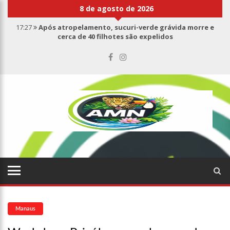
8 de agosto de 2026
17:27
Após atropelamento, sucuri-verde grávida morre e
cerca de 40 filhotes são expelidos
17:00
Haras Nilton Lins já registra 9 mortes de cavalos por
suspeita de botulismo
07:19
Saiba quem é Mazinho da Ecobarreira, candidato a vereador
de Manaus (vídeo)
09:48
Consumidores denunciam falta de preços em produtos e até
mau cheiro em freezer de supermercado na Cidade Nova
08:00
Justiça proíbe ex-prefeito de chegar perto de prefeita de
Nhamundá, no AM
15:01
Carro envolvido em acidente fatal pertencia a Wanderley
Andrade
13:43
Wilson Lima entrega 68 novas viaturas e mais de 4 mil
equipamentos aos profissionais da Segurança Pública
07:21
Grave explosão em clube de tiro deixa quatro vítimas fatais
em Manaus
Manaus
18:42
Preço médio da gasolina registra queda e vai a R$ 5,04 no
país, diz ANP