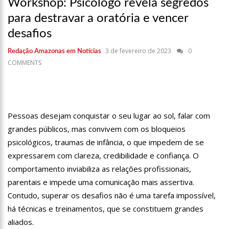
Workshop: Psicólogo revela segredos
17:36
Prefeitura de Manaus recupera praça da Saudade e
fortalece patrimônio histórico amazonense
para destravar a oratória e vencer
10:55
Proposta de decreto para golpe dá munição à ofensiva
desafios
jurídica de Lula contra Bolsonaro
10:07
SSP-AM vistoria construção do Canil do Corpo de Bombeiros
3 de fevereiro de 2023
0
Redação Amazonas em Notícias
do Amazonas
COMMENTS
22:31
Mulher mata o próprio marido a facadas após descobrir
traição; veja vídeo
09:06
David Almeida desce de carro na Boulevard e reafirma apoio
para Hissa Abrahão: ‘meu deputado federal’
Pessoas desejam conquistar o seu lugar ao sol, falar com
13:31
A Vitória Do Empreendedorismo
grandes públicos, mas convivem com os bloqueios
psicológicos, traumas de infância, o que impedem de se
09:04
BOMBA! Pastor é coagido por sistema político da Ieadam para
adesivar seu veículo com candidatos da instituição – Veja vídeo!
expressarem com clareza, credibilidade e confiança. O
15:00
Com a família, Israel Carvalho participa de ato pró-Brasil
comportamento inviabiliza as relações profissionais,
neste 07 de setembro
parentais e impede uma comunicação mais assertiva.
23:48
Hissa Abrahão é recebido por multidão na zona Leste de
Contudo, superar os desafios não é uma tarefa impossível,
Manaus
há técnicas e treinamentos, que se constituem grandes
23:40
Hissa Abrahão critica decisão de Barroso sobre piso salarial
aliados.
de enfermeiros