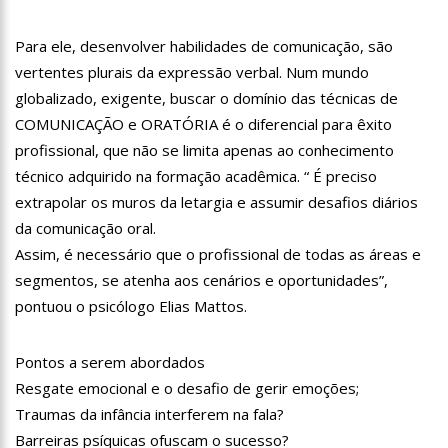
11:07
Ucrânia recupera cerca de 20% do território perdido em
Sievierodonetsk
Para ele, desenvolver habilidades de comunicação, são
15:39
Provas do concurso da Semsa do nível médio acontecem
vertentes plurais da expressão verbal. Num mundo
neste domingo em Manaus
globalizado, exigente, buscar o domínio das técnicas de
15:24
Wilson Lima concede a 6.705 famílias o direito de uso da terra
COMUNICAÇÃO e ORATÓRIA é o diferencial para êxito
em 11 Unidades de Conservação Estaduais
profissional, que não se limita apenas ao conhecimento
20:34
Capacitação para Conselheiros Tutelares do Amazonas tem
inicio programado para setembro
técnico adquirido na formação acadêmica. “ É preciso
17:01
Veja agora a programação Cultural para o domingo do Dia
extrapolar os muros da letargia e assumir desafios diários
dos Pais na cidade de Manaus.
da comunicação oral.
21:23
Após Receber R$21,4 Milhões Do Governo Do Amazonas,
Assim, é necessário que o profissional de todas as áreas e
Prime Serviços É Barrada Pelo CSC
segmentos, se atenha aos cenários e oportunidades”,
18:55
Violinista Victor Camilo encanta a cidade de Manaus com
suas belas performance
pontuou o psicólogo Elias Mattos.
19:03
Deputado Péricles Faz Manobra Que Pode Enterrar CPI Da
Pandemia, Na ALEAM
Pontos a serem abordados
14:31
Começa na próxima semana em Manaus, a vacinação em
Resgate emocional e o desafio de gerir emoções;
massa contra a Influenza, sendo disponibilizada para toda
população.
Traumas da infância interferem na fala?
11:41
Morre Otávio Raman Neves, dono do jornal em tempo,
Barreiras psíquicas ofuscam o sucesso?
afiliada do SBT em Manaus, de covid-19. Muita emoção dos