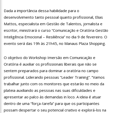
18:08
Com quase 300 mil votos para o Senado em 2018, Hissa é
recebido por multidão na zona Sul de Manaus
Dada a importância dessa habilidade para o
12:51
Hissa Abrahão dispara e deve ser o primeiro no Avante à
desenvolvimento tanto pessoal quanto profissional, Elias
Câmara Federal
Mattos, especialista em Gestão de Talentos, jornalista e
21:55
Hissa Abrahão fala em oportunidades para feirantes no
escritor, ministrará o curso “Comunicação e Oratória Gestão
Eldorado
Inteligência Emocional – Resiliência” no dia 9 de fevereiro. O
22:45
Hissa Abrahão tem candidatura deferida pela Justiça Eleitoral
evento será das 19h às 21h45, no Manaus Plaza Shopping.
20:33
Hissa Abrahão pede aos eleitores que compareçam às urnas
O objetivo do Workshop Imersão em Comunicação e
10:39
Tecnologia 5G: Sinal em Manaus será ativado até novembro
Oratória é auxiliar os profissionais liberais que não se
deste ano
sentem preparados para dominar a oratória no campo
10:32
Vacinação contra Covid-19 acontece em 12 postos neste
sábado em Manaus
profissional. Liderando pessoas “Leader Training”. “Vamos
18:03
Bolsistas do Prouni começam a receber hoje auxílio de R$
trabalhar junto com os monitores que estarão no meio da
400
plateia auxiliando as pessoas nas suas dificuldades e
17:50
Pesquisa aponta que tecnologia pode ajudar na melhoria da
apresentar ao palco às demandas in loco. A ideia é atuar
qualidade das escolas no Amazonas
dentro de uma “força-tarefa” para que os participantes
20:07
Amazonino pretende transforma o estado em um canteiro de
possam despertar o seu potencial criativo e explorá-los na
obras para combater desemprego? fome e miséria