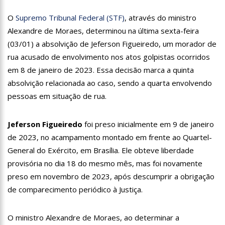
18:08
Com quase 300 mil votos para o Senado em 2018, Hissa é
recebido por multidão na zona Sul de Manaus
O
Supremo Tribunal Federal (STF)
, através do ministro
12:51
Hissa Abrahão dispara e deve ser o primeiro no Avante à
Alexandre de Moraes, determinou na última sexta-feira
Câmara Federal
(03/01) a absolvição de Jeferson Figueiredo, um morador de
21:55
Hissa Abrahão fala em oportunidades para feirantes no
rua acusado de envolvimento nos atos golpistas ocorridos
Eldorado
em 8 de janeiro de 2023. Essa decisão marca a quinta
22:45
Hissa Abrahão tem candidatura deferida pela Justiça Eleitoral
absolvição relacionada ao caso, sendo a quarta envolvendo
pessoas em situação de rua.
20:33
Hissa Abrahão pede aos eleitores que compareçam às urnas
10:39
Tecnologia 5G: Sinal em Manaus será ativado até novembro
Jeferson Figueiredo
foi preso inicialmente em 9 de janeiro
deste ano
de 2023, no acampamento montado em frente ao Quartel-
10:32
Vacinação contra Covid-19 acontece em 12 postos neste
General do Exército, em Brasília. Ele obteve liberdade
sábado em Manaus
provisória no dia 18 do mesmo mês, mas foi novamente
18:03
Bolsistas do Prouni começam a receber hoje auxílio de R$
400
preso em novembro de 2023, após descumprir a obrigação
17:50
Pesquisa aponta que tecnologia pode ajudar na melhoria da
de comparecimento periódico à Justiça.
qualidade das escolas no Amazonas
20:07
Amazonino pretende transforma o estado em um canteiro de
O ministro Alexandre de Moraes, ao determinar a
obras para combater desemprego? fome e miséria