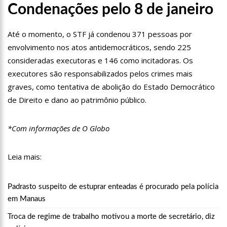
familiares e amigos que compareceram ao velório.
Condenações pelo 8 de janeiro
17:35
Omar Aziz anuncia, CPI da Covid não fará recesso.
18:55
594 doses vencidas da AstraZeneca foram aplicadas no
Até o momento, o STF já condenou 371 pessoas por
Amazonas
envolvimento nos atos antidemocráticos, sendo 225
18:13
402 mil casos de covid-19, já ultrapassa no Amazonas e
consideradas executoras e 146 como incitadoras. Os
registra 14 novos óbitos.
executores são responsabilizados pelos crimes mais
07:35
Covid-19, Wilson Lima, família Lins X CPI DA SAÚDE – AM
graves, como tentativa de abolição do Estado Democrático
de Direito e dano ao patrimônio público.
20:57
Atenção Para O Golpe Do PIX; Polícia Faz Alerta Importante
18:53
Saiba quem é o novo amor de Flordelis. ela aparece em
*Com informações de O Globo
vídeo chamando jovem de “amor”
13:42
Fausto Júnior Pode Ser O Primeiro A Sair Preso Da CPI Da
Covid
Leia mais:
07:27
Prefeitura de Manaus define esquema para o ‘viradão’ da
vacinação contra a Covid-19 nos dias 29 e 30/6
Padrasto suspeito de estuprar enteadas é procurado pela polícia
07:21
Mais de 100 agentes da Segurança Pública atuaram durante
em Manaus
a operação ‘Live Parintins 2021’
07:17
Polícia Militar recupera veículos e detém suspeito por furto
Troca de regime de trabalho motivou a morte de secretário, diz
de carro neste fim de semana