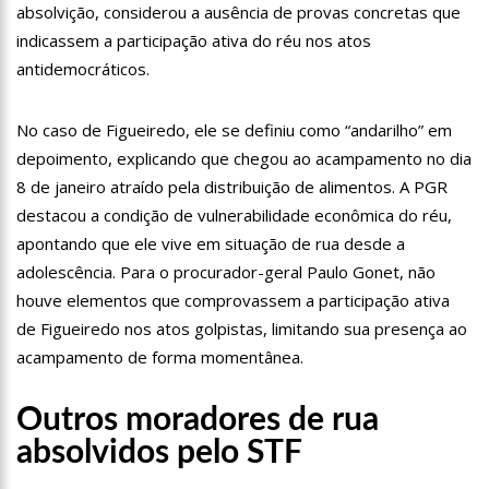
absolvição, considerou a ausência de provas concretas que
19:46
Viviane Lima é aposta do MDB para ser deputada federal do
Amazonas
indicassem a participação ativa do réu nos atos
20:23
Prefeitura abre credenciamento de prestadores de serviços
antidemocráticos.
para o Manausmed
00:59
Pré-Candidata a Deputada Federal, Viviane Lima(MDB)
No caso de Figueiredo, ele se definiu como “andarilho” em
desponta nas pesquisas de intenção de votos
depoimento, explicando que chegou ao acampamento no dia
10:06
Populares expulsam equipe da Amazonas Energia que
tentava instalar novos medidores em Manaus
8 de janeiro atraído pela distribuição de alimentos. A PGR
08:46
Bolsonaro vai retornar a Manaus na segunda quinzena de
destacou a condição de vulnerabilidade econômica do réu,
Junho, afirma Menezes
apontando que ele vive em situação de rua desde a
22:10
PRÉ-CANDIDATURA – ‘Vamos mostrar nossa força’, diz Arthur
adolescência. Para o procurador-geral Paulo Gonet, não
ao ser ovacionado em festa popular
houve elementos que comprovassem a participação ativa
14:41
Mais de 50 unidades de saúde da Prefeitura ofertam vacina
de Figueiredo nos atos golpistas, limitando sua presença ao
contra a Covid-19 nesta semana em Manaus
acampamento de forma momentânea.
13:57
Moradores celebram pagamento de indenizações do Anel
Viário Leste
11:55
Enem só em 2022, tem 3,3 milhões de inscrições confirmadas
Outros moradores de rua
no Brasil
absolvidos pelo STF
11:32
Engenheiro é o segundo brasileiro a viajar ao espaço, confira
agora: