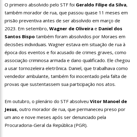
O primeiro absolvido pelo STF foi
Geraldo Filipe da Silva
,
11:07
Ucrânia recupera cerca de 20% do território perdido em
Sievierodonetsk
também morador de rua, que passou quase 11 meses em
15:39
Provas do concurso da Semsa do nível médio acontecem
prisão preventiva antes de ser absolvido em março de
neste domingo em Manaus
2023. Em setembro,
Wagner de Oliveira
e
Daniel dos
15:24
Wilson Lima concede a 6.705 famílias o direito de uso da terra
Santos Bispo
também foram absolvidos por Moraes em
em 11 Unidades de Conservação Estaduais
decisões individuais. Wagner estava em situação de rua à
20:34
Capacitação para Conselheiros Tutelares do Amazonas tem
inicio programado para setembro
época dos eventos e foi acusado de crimes graves, como
associação criminosa armada e dano qualificado. Ele chegou
17:01
Veja agora a programação Cultural para o domingo do Dia
dos Pais na cidade de Manaus.
a usar tornozeleira eletrônica. Daniel, que trabalhava como
21:23
Após Receber R$21,4 Milhões Do Governo Do Amazonas,
vendedor ambulante, também foi inocentado pela falta de
Prime Serviços É Barrada Pelo CSC
provas que sustentassem sua participação nos atos.
18:55
Violinista Victor Camilo encanta a cidade de Manaus com
suas belas performance
Em outubro, o plenário do STF absolveu
Vitor Manoel de
19:03
Deputado Péricles Faz Manobra Que Pode Enterrar CPI Da
Pandemia, Na ALEAM
Jesus
, outro morador de rua, que permaneceu preso por
14:31
Começa na próxima semana em Manaus, a vacinação em
um ano e nove meses após ser denunciado pela
massa contra a Influenza, sendo disponibilizada para toda
Procuradoria-Geral da República (PGR).
população.
11:41
Morre Otávio Raman Neves, dono do jornal em tempo,
afiliada do SBT em Manaus, de covid-19. Muita emoção dos