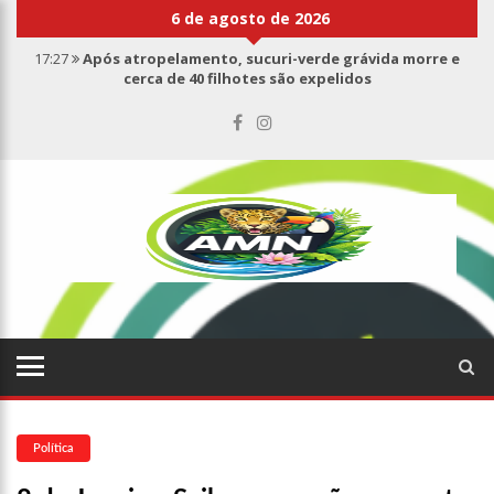
6 de agosto de 2026
17:27
Após atropelamento, sucuri-verde grávida morre e
cerca de 40 filhotes são expelidos
17:00
Haras Nilton Lins já registra 9 mortes de cavalos por
suspeita de botulismo
07:19
Saiba quem é Mazinho da Ecobarreira, candidato a vereador
de Manaus (vídeo)
09:48
Consumidores denunciam falta de preços em produtos e até
mau cheiro em freezer de supermercado na Cidade Nova
08:00
Justiça proíbe ex-prefeito de chegar perto de prefeita de
Nhamundá, no AM
15:01
Carro envolvido em acidente fatal pertencia a Wanderley
Andrade
13:43
Wilson Lima entrega 68 novas viaturas e mais de 4 mil
equipamentos aos profissionais da Segurança Pública
07:21
Grave explosão em clube de tiro deixa quatro vítimas fatais
em Manaus
Política
18:42
Preço médio da gasolina registra queda e vai a R$ 5,04 no
país, diz ANP