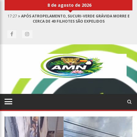
8 de agosto de 2026
17:27
APÓS ATROPELAMENTO, SUCURI-VERDE GRÁVIDA MORRE E
CERCA DE 40 FILHOTES SÃO EXPELIDOS
17:00
HARAS NILTON LINS JÁ REGISTRA 9 MORTES DE CAVALOS POR
SUSPEITA DE BOTULISMO
07:19
SAIBA QUEM É MAZINHO DA ECOBARREIRA, CANDIDATO A
VEREADOR DE MANAUS (VÍDEO)
09:48
CONSUMIDORES DENUNCIAM FALTA DE PREÇOS EM PRODUTOS E
ATÉ MAU CHEIRO EM FREEZER DE SUPERMERCADO NA CIDADE NOVA
08:00
JUSTIÇA PROÍBE EX-PREFEITO DE CHEGAR PERTO DE PREFEITA DE
NHAMUNDÁ, NO AM
15:01
CARRO ENVOLVIDO EM ACIDENTE FATAL PERTENCIA A WANDERLEY
ANDRADE
13:43
WILSON LIMA ENTREGA 68 NOVAS VIATURAS E MAIS DE 4 MIL
EQUIPAMENTOS AOS PROFISSIONAIS DA SEGURANÇA PÚBLICA
07:21
GRAVE EXPLOSÃO EM CLUBE DE TIRO DEIXA QUATRO VÍTIMAS
FATAIS EM MANAUS