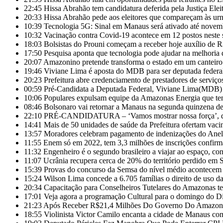
22:45
Hissa Abrahão tem candidatura deferida pela Justiça Eleit
20:33
Hissa Abrahão pede aos eleitores que compareçam às ur
10:39
Tecnologia 5G: Sinal em Manaus será ativado até novem
10:32
Vacinação contra Covid-19 acontece em 12 postos nest
18:03
Bolsistas do Prouni começam a receber hoje auxílio de 
17:50
Pesquisa aponta que tecnologia pode ajudar na melhoria
20:07
Amazonino pretende transforma o estado em um canteiro
19:46
Viviane Lima é aposta do MDB para ser deputada feder
20:23
Prefeitura abre credenciamento de prestadores de servi
00:59
Pré-Candidata a Deputada Federal, Viviane Lima(MDB) d
10:06
Populares expulsam equipe da Amazonas Energia que te
08:46
Bolsonaro vai retornar a Manaus na segunda quinzena d
22:10
PRÉ-CANDIDATURA – ‘Vamos mostrar nossa força’, diz 
14:41
Mais de 50 unidades de saúde da Prefeitura ofertam vac
13:57
Moradores celebram pagamento de indenizações do Anel 
11:55
Enem só em 2022, tem 3,3 milhões de inscrições confirm
11:32
Engenheiro é o segundo brasileiro a viajar ao espaço, con
11:07
Ucrânia recupera cerca de 20% do território perdido em 
15:39
Provas do concurso da Semsa do nível médio acontece
15:24
Wilson Lima concede a 6.705 famílias o direito de uso 
20:34
Capacitação para Conselheiros Tutelares do Amazonas t
17:01
Veja agora a programação Cultural para o domingo do Di
21:23
Após Receber R$21,4 Milhões Do Governo Do Amazonas
18:55
Violinista Victor Camilo encanta a cidade de Manaus co