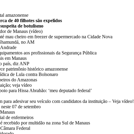
ital amazonense
ca de 40 filhotes são expelidos
 suspeita de botulismo
ador de Manaus (vídeo)
até mau cheiro em freezer de supermercado na Cidade Nova
de Nhamundá, no AM
y Andrade
quipamentos aos profissionais da Segurança Pública
tais em Manaus
no país, diz ANP
ece patrimônio histórico amazonense
rídica de Lula contra Bolsonaro
beiros do Amazonas
aição; veja vídeo
poio para Hissa Abrahão: ‘meu deputado federal’
para adesivar seu veículo com candidatos da instituição – Veja vídeo!
l neste 07 de setembro
e Manaus
ial de enfermeiros
é recebido por multidão na zona Sul de Manaus
à Câmara Federal
Eldorado