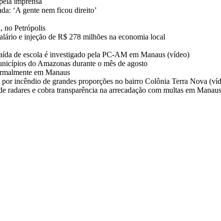
pela imprensa
da: ‘A gente nem ficou direito’
, no Petrópolis
salário e injeção de R$ 278 milhões na economia local
aída de escola é investigado pela PC-AM em Manaus (vídeo)
unicípios do Amazonas durante o mês de agosto
normalmente em Manaus
 por incêndio de grandes proporções no bairro Colônia Terra Nova (ví
 de radares e cobra transparência na arrecadação com multas em Manau