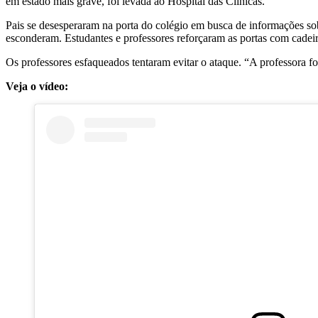
em estado mais grave, foi levada ao Hospital das Clínicas.
Pais se desesperaram na porta do colégio em busca de informações so
esconderam. Estudantes e professores reforçaram as portas com cadeir
Os professores esfaqueados tentaram evitar o ataque. “A professora f
Veja o vídeo: