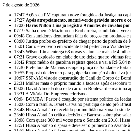
7 de agosto de 2026
17:47
Ações da PM capturam nove foragidos da Justiça na cap
17:27
Após atropelamento, sucuri-verde grávida morre e cer
17:00
Haras Nilton Lins já registra 9 mortes de cavalos por
07:19
Saiba quem é Mazinho da Ecobarreira, candidato a vere
09:48
Consumidores denunciam falta de preços em produtos e 
08:00
Justiça proíbe ex-prefeito de chegar perto de prefeita 
15:01
Carro envolvido em acidente fatal pertencia a Wanderle
13:43
Wilson Lima entrega 68 novas viaturas e mais de 4 mil e
07:21
Grave explosão em clube de tiro deixa quatro vítimas fa
18:42
Preço médio da gasolina registra queda e vai a R$ 5,04 
17:36
Prefeitura de Manaus recupera praça da Saudade e fortal
10:55
Proposta de decreto para golpe dá munição à ofensiva ju
10:07
SSP-AM vistoria construção do Canil do Corpo de Bom
22:31
Mulher mata o próprio marido a facadas após descobrir tr
09:06
David Almeida desce de carro na Boulevard e reafirma a
13:31
A Vitória Do Empreendedorismo
09:04
BOMBA! Pastor é coagido por sistema político da Ieadam 
15:00
Com a família, Israel Carvalho participa de ato pró-Brasi
23:48
Hissa Abrahão é recebido por multidão na zona Leste d
23:40
Hissa Abrahão critica decisão de Barroso sobre piso salar
18:08
Com quase 300 mil votos para o Senado em 2018, Hissa 
12:51
Hissa Abrahão dispara e deve ser o primeiro no Avante 
21:55
Hissa Abrahão fala em oportunidades para feirantes no 