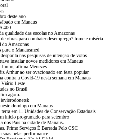
oral
nas
bro deste ano
e sábado em Manaus
R$ 400
 da qualidade das escolas no Amazonas
 de obras para combater desemprego? fome e miséria
al do Amazonas
ços para o Manausmed
esponta nas pesquisas de intenção de votos
ntava instalar novos medidores em Manaus
e Junho, afirma Menezes
Arthur ao ser ovacionado em festa popular
ina contra a Covid-19 nesta semana em Manaus
Viário Leste
adas no Brasil
fira agora:
Sievierodonetsk
m neste domingo em Manaus
da terra em 11 Unidades de Conservação Estaduais
em inicio programado para setembro
a dos Pais na cidade de Manaus.
, Prime Serviços É Barrada Pelo CSC
m suas belas performance