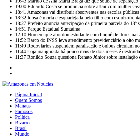
19:43
Marido de Ana Maria Braga diz que soube de separação 
19:00
Eduardo Costa se pronuncia sobre affair com mulher casa
18:41
Amazonas vai distribuir absorventes nas escolas públicas
18:32
Idosa é morta e esquartejada pelo filho com esquizofrenia
18:27
Prefeito anuncia antecipação da primeira parcela do 13º 
14:51
Parque Estadual Sumaúma
12:10
Homem que abordou estudante com buquê de flores na s
11:52
Barco do INSS leva atendimento previdenciário a oito m
11:49
Rodoviários suspendem paralisação e ônibus circulam 
11:44
Loja inaugurada há pouco mais de dois meses é destruída
11:37
Ronildo Souza questiona Renato Júnior sobre instalação
Página Inicial
Quem Somos
Manaus
Famosos
Política
Bizarro
Brasil
Mundo