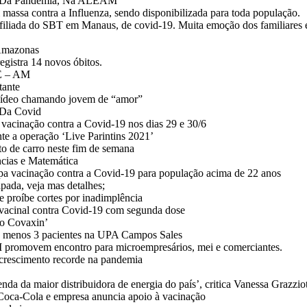
PI Da Pandemia, Na ALEAM
ssa contra a Influenza, sendo disponibilizada para toda população.
iliada do SBT em Manaus, de covid-19. Muita emoção dos familiares 
 Amazonas
egistra 14 novos óbitos.
E – AM
tante
 vídeo chamando jovem de “amor”
 Da Covid
 vacinação contra a Covid-19 nos dias 29 e 30/6
te a operação ‘Live Parintins 2021’
rto de carro neste fim de semana
ências e Matemática
pa vacinação contra a Covid-19 para população acima de 22 anos
pada, veja mas detalhes;
 proíbe cortes por inadimplência
acinal contra Covid-19 com segunda dose
so Covaxin’
lo menos 3 pacientes na UPA Campos Sales
movem encontro para microempresários, mei e comerciantes.
m crescimento recorde na pandemia
nda da maior distribuidora de energia do país’, critica Vanessa Grazzio
 Coca-Cola e empresa anuncia apoio à vacinação