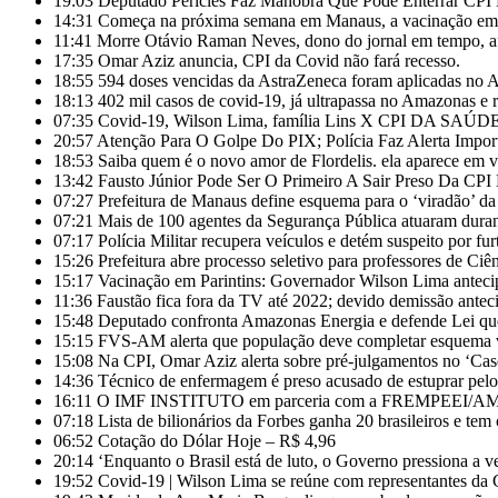
19:03
Deputado Péricles Faz Manobra Que Pode Enterrar C
14:31
Começa na próxima semana em Manaus, a vacinação em ma
11:41
Morre Otávio Raman Neves, dono do jornal em tempo, af
17:35
Omar Aziz anuncia, CPI da Covid não fará recesso.
18:55
594 doses vencidas da AstraZeneca foram aplicadas no
18:13
402 mil casos de covid-19, já ultrapassa no Amazonas e r
07:35
Covid-19, Wilson Lima, família Lins X CPI DA SAÚD
20:57
Atenção Para O Golpe Do PIX; Polícia Faz Alerta Impor
18:53
Saiba quem é o novo amor de Flordelis. ela aparece em
13:42
Fausto Júnior Pode Ser O Primeiro A Sair Preso Da CPI
07:27
Prefeitura de Manaus define esquema para o ‘viradão’ da
07:21
Mais de 100 agentes da Segurança Pública atuaram duran
07:17
Polícia Militar recupera veículos e detém suspeito por fu
15:26
Prefeitura abre processo seletivo para professores de Ci
15:17
Vacinação em Parintins: Governador Wilson Lima anteci
11:36
Faustão fica fora da TV até 2022; devido demissão anteci
15:48
Deputado confronta Amazonas Energia e defende Lei que
15:15
FVS-AM alerta que população deve completar esquema v
15:08
Na CPI, Omar Aziz alerta sobre pré-julgamentos no ‘Ca
14:36
Técnico de enfermagem é preso acusado de estuprar pe
16:11
O IMF INSTITUTO em parceria com a FREMPEEI/AM pro
07:18
Lista de bilionários da Forbes ganha 20 brasileiros e te
06:52
Cotação do Dólar Hoje – R$ 4,96
20:14
‘Enquanto o Brasil está de luto, o Governo pressiona a ve
19:52
Covid-19 | Wilson Lima se reúne com representantes da