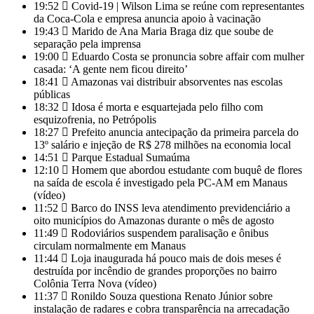
19:52
Covid-19 | Wilson Lima se reúne com representantes
da Coca-Cola e empresa anuncia apoio à vacinação
19:43
Marido de Ana Maria Braga diz que soube de
separação pela imprensa
19:00
Eduardo Costa se pronuncia sobre affair com mulher
casada: ‘A gente nem ficou direito’
18:41
Amazonas vai distribuir absorventes nas escolas
públicas
18:32
Idosa é morta e esquartejada pelo filho com
esquizofrenia, no Petrópolis
18:27
Prefeito anuncia antecipação da primeira parcela do
13º salário e injeção de R$ 278 milhões na economia local
14:51
Parque Estadual Sumaúma
12:10
Homem que abordou estudante com buquê de flores
na saída de escola é investigado pela PC-AM em Manaus
(vídeo)
11:52
Barco do INSS leva atendimento previdenciário a
oito municípios do Amazonas durante o mês de agosto
11:49
Rodoviários suspendem paralisação e ônibus
circulam normalmente em Manaus
11:44
Loja inaugurada há pouco mais de dois meses é
destruída por incêndio de grandes proporções no bairro
Colônia Terra Nova (vídeo)
11:37
Ronildo Souza questiona Renato Júnior sobre
instalação de radares e cobra transparência na arrecadação