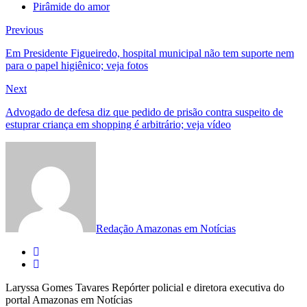
Pirâmide do amor
Navegação
Previous
Previous
post:
de
Em Presidente Figueiredo, hospital municipal não tem suporte nem
para o papel higiênico; veja fotos
Post
Next
Next
post:
Advogado de defesa diz que pedido de prisão contra suspeito de
estuprar criança em shopping é arbitrário; veja vídeo
Redação Amazonas em Notícias
Laryssa Gomes Tavares Repórter policial e diretora executiva do
portal Amazonas em Notícias