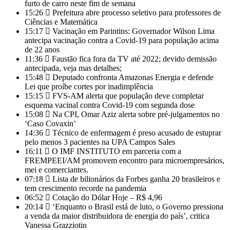
furto de carro neste fim de semana
15:26
Prefeitura abre processo seletivo para professores de
Ciências e Matemática
15:17
Vacinação em Parintins: Governador Wilson Lima
antecipa vacinação contra a Covid-19 para população acima
de 22 anos
11:36
Faustão fica fora da TV até 2022; devido demissão
antecipada, veja mas detalhes;
15:48
Deputado confronta Amazonas Energia e defende
Lei que proíbe cortes por inadimplência
15:15
FVS-AM alerta que população deve completar
esquema vacinal contra Covid-19 com segunda dose
15:08
Na CPI, Omar Aziz alerta sobre pré-julgamentos no
‘Caso Covaxin’
14:36
Técnico de enfermagem é preso acusado de estuprar
pelo menos 3 pacientes na UPA Campos Sales
16:11
O IMF INSTITUTO em parceria com a
FREMPEEI/AM promovem encontro para microempresários,
mei e comerciantes.
07:18
Lista de bilionários da Forbes ganha 20 brasileiros e
tem crescimento recorde na pandemia
06:52
Cotação do Dólar Hoje – R$ 4,96
20:14
‘Enquanto o Brasil está de luto, o Governo pressiona
a venda da maior distribuidora de energia do país’, critica
Vanessa Grazziotin