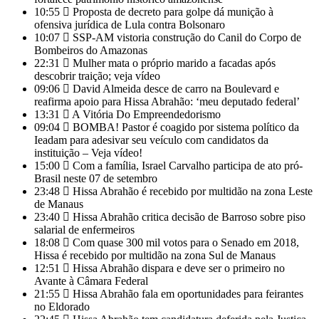
10:55
Proposta de decreto para golpe dá munição à
ofensiva jurídica de Lula contra Bolsonaro
10:07
SSP-AM vistoria construção do Canil do Corpo de
Bombeiros do Amazonas
22:31
Mulher mata o próprio marido a facadas após
descobrir traição; veja vídeo
09:06
David Almeida desce de carro na Boulevard e
reafirma apoio para Hissa Abrahão: ‘meu deputado federal’
13:31
A Vitória Do Empreendedorismo
09:04
BOMBA! Pastor é coagido por sistema político da
Ieadam para adesivar seu veículo com candidatos da
instituição – Veja vídeo!
15:00
Com a família, Israel Carvalho participa de ato pró-
Brasil neste 07 de setembro
23:48
Hissa Abrahão é recebido por multidão na zona Leste
de Manaus
23:40
Hissa Abrahão critica decisão de Barroso sobre piso
salarial de enfermeiros
18:08
Com quase 300 mil votos para o Senado em 2018,
Hissa é recebido por multidão na zona Sul de Manaus
12:51
Hissa Abrahão dispara e deve ser o primeiro no
Avante à Câmara Federal
21:55
Hissa Abrahão fala em oportunidades para feirantes
no Eldorado