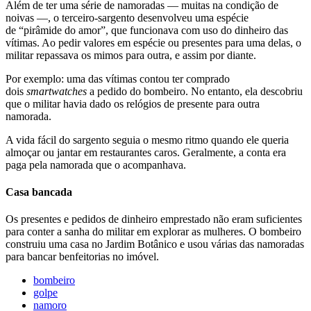
Além de ter uma série de namoradas — muitas na condição de
noivas —, o terceiro-sargento desenvolveu uma espécie
de “pirâmide do amor”, que funcionava com uso do dinheiro das
vítimas. Ao pedir valores em espécie ou presentes para uma delas, o
militar repassava os mimos para outra, e assim por diante.
Por exemplo: uma das vítimas contou ter comprado
dois
smartwatches
a pedido do bombeiro. No entanto, ela descobriu
que o militar havia dado os relógios de presente para outra
namorada.
A vida fácil do sargento seguia o mesmo ritmo quando ele queria
almoçar ou jantar em restaurantes caros. Geralmente, a conta era
paga pela namorada que o acompanhava.
Casa bancada
Os presentes e pedidos de dinheiro emprestado não eram suficientes
para conter a sanha do militar em explorar as mulheres. O bombeiro
construiu uma casa no Jardim Botânico e usou várias das namoradas
para bancar benfeitorias no imóvel.
bombeiro
golpe
namoro