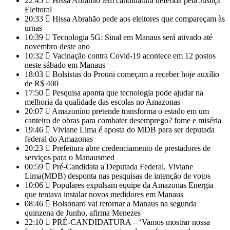
22:45
Hissa Abrahão tem candidatura deferida pela Justiça
Eleitoral
20:33
Hissa Abrahão pede aos eleitores que compareçam às
urnas
10:39
Tecnologia 5G: Sinal em Manaus será ativado até
novembro deste ano
10:32
Vacinação contra Covid-19 acontece em 12 postos
neste sábado em Manaus
18:03
Bolsistas do Prouni começam a receber hoje auxílio
de R$ 400
17:50
Pesquisa aponta que tecnologia pode ajudar na
melhoria da qualidade das escolas no Amazonas
20:07
Amazonino pretende transforma o estado em um
canteiro de obras para combater desemprego? fome e miséria
19:46
Viviane Lima é aposta do MDB para ser deputada
federal do Amazonas
20:23
Prefeitura abre credenciamento de prestadores de
serviços para o Manausmed
00:59
Pré-Candidata a Deputada Federal, Viviane
Lima(MDB) desponta nas pesquisas de intenção de votos
10:06
Populares expulsam equipe da Amazonas Energia
que tentava instalar novos medidores em Manaus
08:46
Bolsonaro vai retornar a Manaus na segunda
quinzena de Junho, afirma Menezes
22:10
PRÉ-CANDIDATURA – ‘Vamos mostrar nossa