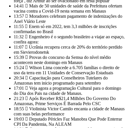
força’, diz Arthur ao ser ovacionado em festa popular
14:41
Mais de 50 unidades de saúde da Prefeitura ofertam
vacina contra a Covid-19 nesta semana em Manaus
13:57
Moradores celebram pagamento de indenizações do
Anel Viário Leste
11:55
Enem só em 2022, tem 3,3 milhões de inscrições
confirmadas no Brasil
11:32
Engenheiro é o segundo brasileiro a viajar ao espaço,
confira agora:
11:07
Ucrânia recupera cerca de 20% do território perdido
em Sievierodonetsk
15:39
Provas do concurso da Semsa do nível médio
acontecem neste domingo em Manaus
15:24
Wilson Lima concede a 6.705 famílias o direito de
uso da terra em 11 Unidades de Conservação Estaduais
20:34
Capacitação para Conselheiros Tutelares do
Amazonas tem inicio programado para setembro
17:01
Veja agora a programação Cultural para o domingo
do Dia dos Pais na cidade de Manaus.
21:23
Após Receber R$21,4 Milhões Do Governo Do
Amazonas, Prime Serviços É Barrada Pelo CSC
18:55
Violinista Victor Camilo encanta a cidade de Manaus
com suas belas performance
19:03
Deputado Péricles Faz Manobra Que Pode Enterrar
CPI Da Pandemia, Na ALEAM