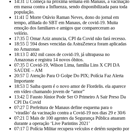
14:31
Começa na próxima semana em Manaus, a vacinação
em massa contra a Influenza, sendo disponibilizada para toda
população.
11:41
Morre Otávio Raman Neves, dono do jornal em
tempo, afiliada do SBT em Manaus, de covid-19. Muita
emoção dos familiares e amigos que compareceram ao
velório.
17:35
Omar Aziz anuncia, CPI da Covid não fará recesso.
18:55
594 doses vencidas da AstraZeneca foram aplicadas
no Amazonas
18:13
402 mil casos de covid-19, já ultrapassa no
Amazonas e registra 14 novos óbitos.
07:35
Covid-19, Wilson Lima, família Lins X CPI DA
SAÚDE – AM
20:57
Atenção Para O Golpe Do PIX; Polícia Faz Alerta
Importante
18:53
Saiba quem é o novo amor de Flordelis. ela aparece
em vídeo chamando jovem de “amor”
13:42
Fausto Júnior Pode Ser O Primeiro A Sair Preso Da
CPI Da Covid
07:27
Prefeitura de Manaus define esquema para o
‘viradão’ da vacinação contra a Covid-19 nos dias 29 e 30/6
07:21
Mais de 100 agentes da Segurança Pública atuaram
durante a operação ‘Live Parintins 2021’
07:17
Polícia Militar recupera veículos e detém suspeito por