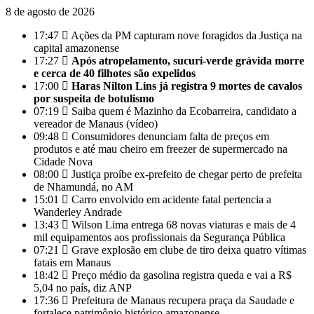
8 de agosto de 2026
17:47
Ações da PM capturam nove foragidos da Justiça na
capital amazonense
17:27
Após atropelamento, sucuri-verde grávida morre
e cerca de 40 filhotes são expelidos
17:00
Haras Nilton Lins já registra 9 mortes de cavalos
por suspeita de botulismo
07:19
Saiba quem é Mazinho da Ecobarreira, candidato a
vereador de Manaus (vídeo)
09:48
Consumidores denunciam falta de preços em
produtos e até mau cheiro em freezer de supermercado na
Cidade Nova
08:00
Justiça proíbe ex-prefeito de chegar perto de prefeita
de Nhamundá, no AM
15:01
Carro envolvido em acidente fatal pertencia a
Wanderley Andrade
13:43
Wilson Lima entrega 68 novas viaturas e mais de 4
mil equipamentos aos profissionais da Segurança Pública
07:21
Grave explosão em clube de tiro deixa quatro vítimas
fatais em Manaus
18:42
Preço médio da gasolina registra queda e vai a R$
5,04 no país, diz ANP
17:36
Prefeitura de Manaus recupera praça da Saudade e
fortalece patrimônio histórico amazonense