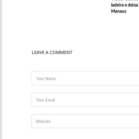
ladeira e deix
Manaus
17:50
Pesquisa aponta que
no Amazonas
20:07
Amazonino pretende
desemprego? fome e misér
LEAVE A COMMENT
19:46
Viviane Lima é apo
20:23
Prefeitura abre cr
00:59
Pré-Candidata a De
intenção de votos
10:06
Populares expulsam
medidores em Manaus