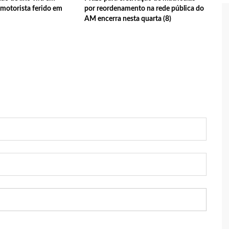
a motorista ferido em
por reordenamento na rede pública do
AM encerra nesta quarta (8)
 tecnologia pode ajudar na melhoria da qualidade das escolas
 transforma o estado em um canteiro de obras para combater
ia
sta do MDB para ser deputada federal do Amazonas
edenciamento de prestadores de serviços para o Manausmed
putada Federal, Viviane Lima(MDB) desponta nas pesquisas de
 equipe da Amazonas Energia que tentava instalar novos