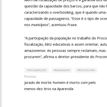
09:06
David Almeida desce
questão da capacidade dos barcos, para que não 
‘meu deputado federal’
caracterizando o overbooking, que é quando uma
13:31
A Vitória Do Empre
capacidade de passageiros. “Esse é o tipo de ocor
nos municípios”, acentuou Fraxe.
09:04
BOMBA! Pastor é coa
“A participação da população no trabalho do Pro
com candidatos da instituiç
fiscalização, blitz educativas e assim orientar, aut
15:00
Com a família, Israe
amazonense. As pessoas sempre reclamam, mas n
procurem”, afirma o diretor-presidente do Procon-A
23:48
Hissa Abrahão é re
FISCALIZAÇÃO
PASSAGENS
PROCON-AM
Navegação
Previous
Previous
post:
Jurado de morte: homem é morto com pelo
23:40
Hissa Abrahão criti
de
menos dez tiros na Aparecida
Post
18:08
Com quase 300 mil v
zona Sul de Manaus