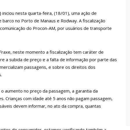
 Pública
iniciou nesta quarta-feira, (18/01), uma ação de
lube de tiro deixa quatro vítimas fatais em Manaus
e barco no Porto de Manaus e Rodway. A fiscalização
e comunicação do Procon-AM, por usuários de transporte
ina registra queda e vai a R$ 5,04 no país, diz ANP
 Fraxe, neste momento a fiscalização tem caráter de
s recupera praça da Saudade e fortalece patrimônio histórico
re a subida de preço e a falta de informação por parte das
ercializam passagens, e sobre os direitos dos
 para golpe dá munição à ofensiva jurídica de Lula contra
.
e o aumento no preço da passagem, a garantia da
nstrução do Canil do Corpo de Bombeiros do Amazonas
tes. Crianças com idade até 5 anos não pagam passagem,
áveis devem informar, no ato da compra, quantas
io marido a facadas após descobrir traição; veja vídeo
direitos do consumidor, estamos verificando também a