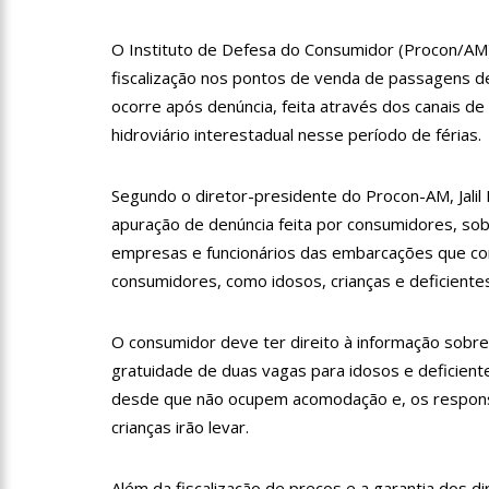
profissionais da Segurança
O Instituto de Defesa do Consumidor (Procon/AM) 
07:21
Grave explosão em c
fiscalização nos pontos de venda de passagens d
ocorre após denúncia, feita através dos canais d
18:42
Preço médio da gasol
hidroviário interestadual nesse período de férias.
Segundo o diretor-presidente do Procon-AM, Jalil
17:36
Prefeitura de Manau
apuração de denúncia feita por consumidores, sob
amazonense
empresas e funcionários das embarcações que com
10:55
Proposta de decreto
consumidores, como idosos, crianças e deficientes
Bolsonaro
O consumidor deve ter direito à informação sobr
10:07
SSP-AM vistoria co
gratuidade de duas vagas para idosos e deficien
desde que não ocupem acomodação e, os respons
22:31
Mulher mata o própr
crianças irão levar.
Além da fiscalização de preços e a garantia dos 