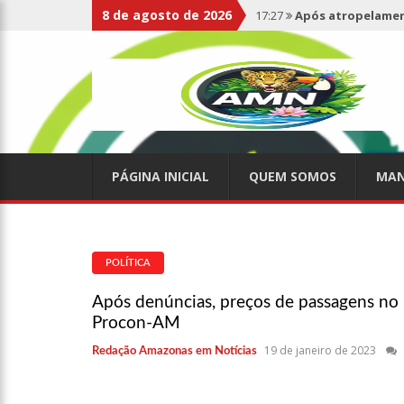
8 de agosto de 2026
17:27
Após atropelament
expelidos
17:00
Haras Nilton Lins
07:19
Saiba quem é Mazin
PÁGINA INICIAL
QUEM SOMOS
MAN
09:48
Consumidores denun
de supermercado na Cida
08:00
Justiça proíbe ex-p
POLÍTICA
Após denúncias, preços de passagens no 
15:01
Carro envolvido em 
Procon-AM
19 de janeiro de 2023
Redação Amazonas em Notícias
13:43
Wilson Lima entrega