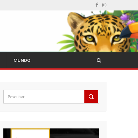
L
MUNDO
Pesquisar
por: