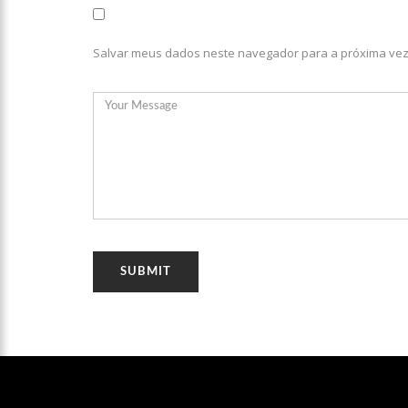
08:46
Bolsonaro vai reto
Salvar meus dados neste navegador para a próxima vez
22:10
PRÉ-CANDIDATURA – ‘
festa popular
14:41
Mais de 50 unidades
semana em Manaus
13:57
Moradores celebram
11:55
Enem só em 2022, te
11:32
Engenheiro é o segun
11:07
Ucrânia recupera ce