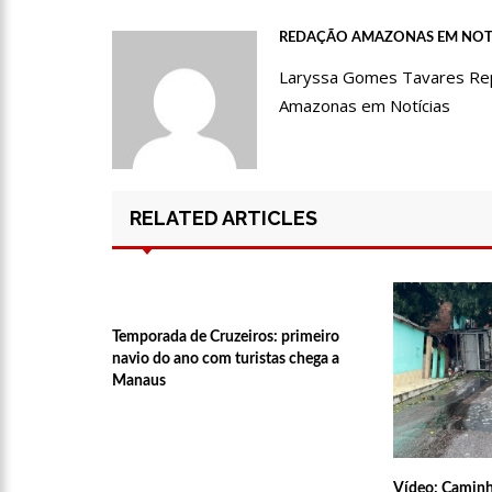
12:51
Hissa Abrahão dispa
REDAÇÃO AMAZONAS EM NOT
Laryssa Gomes Tavares Repór
Amazonas em Notícias
21:55
Hissa Abrahão fala 
22:45
Hissa Abrahão tem ca
RELATED ARTICLES
20:33
Hissa Abrahão pede
10:39
Tecnologia 5G: Sin
Temporada de Cruzeiros: primeiro
navio do ano com turistas chega a
Manaus
10:32
Vacinação contra C
18:03
Bolsistas do Prouni
Vídeo: Caminhã