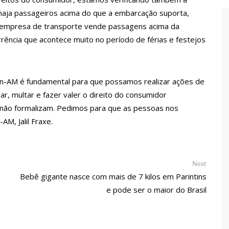
 de carro na Boulevard e reafirma apoio para Hissa Abrahão:
haja passageiros acima do que a embarcação suporta,
 empresa de transporte vende passagens acima da
endedorismo
rência que acontece muito no período de férias e festejos
gido por sistema político da Ieadam para adesivar seu veículo
con-AM é fundamental para que possamos realizar ações de
ão – Veja vídeo!
uar, multar e fazer valer o direito do consumidor
l Carvalho participa de ato pró-Brasil neste 07 de setembro
ão formalizam. Pedimos para que as pessoas nos
M, Jalil Fraxe.
cebido por multidão na zona Leste de Manaus
Next
Next
post:
Bebê gigante nasce com mais de 7 kilos em Parintins
ca decisão de Barroso sobre piso salarial de enfermeiros
e pode ser o maior do Brasil
otos para o Senado em 2018, Hissa é recebido por multidão na