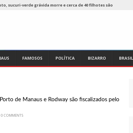
o, sucuri-verde grávida morre e cerca de 40 filhotes são
 já registra 9 mortes de cavalos por suspeita de botulismo
ho da Ecobarreira, candidato a vereador de Manaus (vídeo)
AUS
FAMOSOS
POLÍTICA
BIZARRO
BRASI
ciam falta de preços em produtos e até mau cheiro em freezer
de Nova
refeito de chegar perto de prefeita de Nhamundá, no AM
Porto de Manaus e Rodway são fiscalizados pelo
acidente fatal pertencia a Wanderley Andrade
0 COMMENTS
 68 novas viaturas e mais de 4 mil equipamentos aos