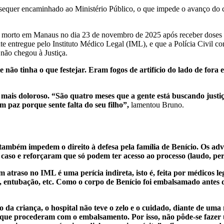
sequer encaminhado ao Ministério Público, o que impede o avanço do caso
– morto em Manaus no dia 23 de novembro de 2025 após receber doses de
e entregue pelo Instituto Médico Legal (IML), e que a Polícia Civil co
 não chegou à Justiça.
e não tinha o que festejar. Eram fogos de artifício do lado de fora
is doloroso. “São quatro meses que a gente está buscando justiça, 
m paz porque sente falta do seu filho”,
lamentou Bruno.
também impedem o direito à defesa pela família de Benício. Os ad
caso e reforçaram que só podem ter acesso ao processo (laudo, per
atraso no IML é uma perícia indireta, isto é, feita por médicos l
, entubação, etc. Como o corpo de Benício foi embalsamado antes d
da criança, o hospital não teve o zelo e o cuidado, diante de uma 
, que procederam com o embalsamento. Por isso, não pôde-se fazer