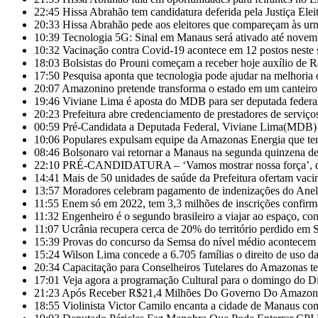
22:45
Hissa Abrahão tem candidatura deferida pela Justiça Eleit
20:33
Hissa Abrahão pede aos eleitores que compareçam às ur
10:39
Tecnologia 5G: Sinal em Manaus será ativado até novem
10:32
Vacinação contra Covid-19 acontece em 12 postos nest
18:03
Bolsistas do Prouni começam a receber hoje auxílio de 
17:50
Pesquisa aponta que tecnologia pode ajudar na melhoria
20:07
Amazonino pretende transforma o estado em um canteiro
19:46
Viviane Lima é aposta do MDB para ser deputada feder
20:23
Prefeitura abre credenciamento de prestadores de servi
00:59
Pré-Candidata a Deputada Federal, Viviane Lima(MDB) d
10:06
Populares expulsam equipe da Amazonas Energia que te
08:46
Bolsonaro vai retornar a Manaus na segunda quinzena d
22:10
PRÉ-CANDIDATURA – ‘Vamos mostrar nossa força’, diz 
14:41
Mais de 50 unidades de saúde da Prefeitura ofertam vac
13:57
Moradores celebram pagamento de indenizações do Anel 
11:55
Enem só em 2022, tem 3,3 milhões de inscrições confirm
11:32
Engenheiro é o segundo brasileiro a viajar ao espaço, con
11:07
Ucrânia recupera cerca de 20% do território perdido em 
15:39
Provas do concurso da Semsa do nível médio acontece
15:24
Wilson Lima concede a 6.705 famílias o direito de uso 
20:34
Capacitação para Conselheiros Tutelares do Amazonas t
17:01
Veja agora a programação Cultural para o domingo do Di
21:23
Após Receber R$21,4 Milhões Do Governo Do Amazonas
18:55
Violinista Victor Camilo encanta a cidade de Manaus co