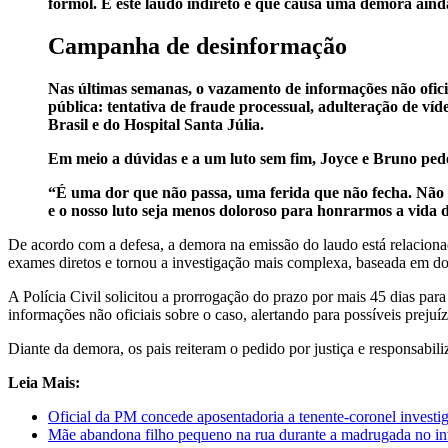
formol. E este laudo indireto é que causa uma demora ain
Campanha de desinformação
Nas últimas semanas, o vazamento de informações não oficia
pública: tentativa de fraude processual, adulteração de ví
Brasil e do Hospital Santa Júlia.
Em meio a dúvidas e a um luto sem fim, Joyce e Bruno pede
“É uma dor que não passa, uma ferida que não fecha. Não qu
e o nosso luto seja menos doloroso para honrarmos a vida d
De acordo com a defesa, a demora na emissão do laudo está relacionad
exames diretos e tornou a investigação mais complexa, baseada em do
A Polícia Civil solicitou a prorrogação do prazo por mais 45 dias pa
informações não oficiais sobre o caso, alertando para possíveis prejuí
Diante da demora, os pais reiteram o pedido por justiça e responsabil
Leia Mais:
Oficial da PM concede aposentadoria a tenente-coronel investi
Mãe abandona filho pequeno na rua durante a madrugada no in