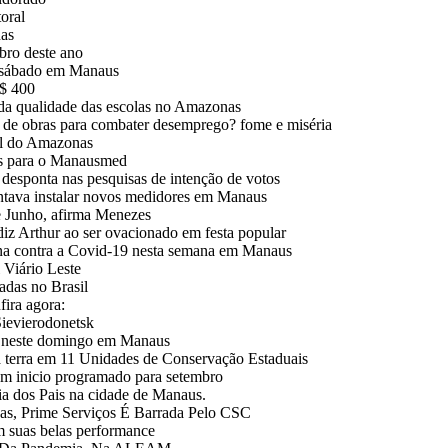
oral
nas
bro deste ano
e sábado em Manaus
R$ 400
 da qualidade das escolas no Amazonas
 de obras para combater desemprego? fome e miséria
al do Amazonas
ços para o Manausmed
esponta nas pesquisas de intenção de votos
ntava instalar novos medidores em Manaus
e Junho, afirma Menezes
Arthur ao ser ovacionado em festa popular
ina contra a Covid-19 nesta semana em Manaus
Viário Leste
adas no Brasil
fira agora:
Sievierodonetsk
m neste domingo em Manaus
da terra em 11 Unidades de Conservação Estaduais
em inicio programado para setembro
a dos Pais na cidade de Manaus.
, Prime Serviços É Barrada Pelo CSC
m suas belas performance