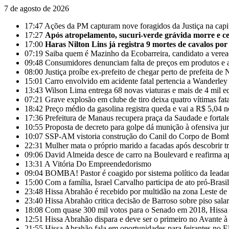
7 de agosto de 2026
17:47
Ações da PM capturam nove foragidos da Justiça na cap
17:27
Após atropelamento, sucuri-verde grávida morre e cer
17:00
Haras Nilton Lins já registra 9 mortes de cavalos por
07:19
Saiba quem é Mazinho da Ecobarreira, candidato a vere
09:48
Consumidores denunciam falta de preços em produtos e 
08:00
Justiça proíbe ex-prefeito de chegar perto de prefeita 
15:01
Carro envolvido em acidente fatal pertencia a Wanderle
13:43
Wilson Lima entrega 68 novas viaturas e mais de 4 mil e
07:21
Grave explosão em clube de tiro deixa quatro vítimas fa
18:42
Preço médio da gasolina registra queda e vai a R$ 5,04 
17:36
Prefeitura de Manaus recupera praça da Saudade e fortal
10:55
Proposta de decreto para golpe dá munição à ofensiva ju
10:07
SSP-AM vistoria construção do Canil do Corpo de Bom
22:31
Mulher mata o próprio marido a facadas após descobrir tr
09:06
David Almeida desce de carro na Boulevard e reafirma a
13:31
A Vitória Do Empreendedorismo
09:04
BOMBA! Pastor é coagido por sistema político da Ieadam 
15:00
Com a família, Israel Carvalho participa de ato pró-Brasi
23:48
Hissa Abrahão é recebido por multidão na zona Leste d
23:40
Hissa Abrahão critica decisão de Barroso sobre piso salar
18:08
Com quase 300 mil votos para o Senado em 2018, Hissa 
12:51
Hissa Abrahão dispara e deve ser o primeiro no Avante 
21:55
Hissa Abrahão fala em oportunidades para feirantes no 