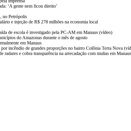
pela imprensa
da: ‘A gente nem ficou direito’
, no Petrópolis
salário e injeção de R$ 278 milhões na economia local
aída de escola é investigado pela PC-AM em Manaus (vídeo)
unicípios do Amazonas durante o mês de agosto
normalmente em Manaus
 por incêndio de grandes proporções no bairro Colônia Terra Nova (ví
 de radares e cobra transparência na arrecadação com multas em Manau