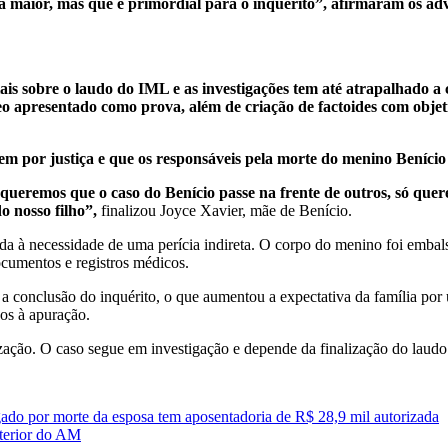
da maior, mas que é primordial para o inquérito”, afirmaram os a
is sobre o laudo do IML e as investigações tem até atrapalhado a 
deo apresentado como prova, além de criação de factoides com obje
m por justiça e que os responsáveis pela morte do menino Benício
eremos que o caso do Benício passe na frente de outros, só querem
o nosso filho”,
finalizou Joyce Xavier, mãe de Benício.
a à necessidade de uma perícia indireta. O corpo do menino foi embals
cumentos e registros médicos.
ra a conclusão do inquérito, o que aumentou a expectativa da família p
zos à apuração.
ização. O caso segue em investigação e depende da finalização do laudo 
gado por morte da esposa tem aposentadoria de R$ 28,9 mil autorizada
terior do AM