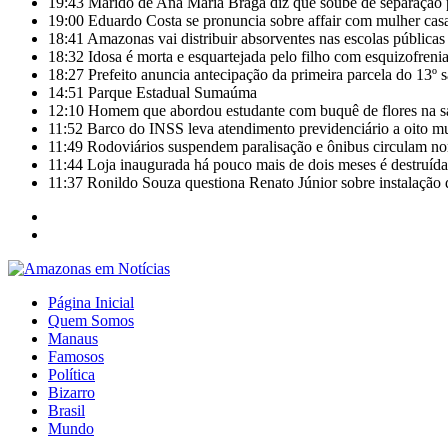
19:43
Marido de Ana Maria Braga diz que soube de separação 
19:00
Eduardo Costa se pronuncia sobre affair com mulher casa
18:41
Amazonas vai distribuir absorventes nas escolas públicas
18:32
Idosa é morta e esquartejada pelo filho com esquizofrenia
18:27
Prefeito anuncia antecipação da primeira parcela do 13º 
14:51
Parque Estadual Sumaúma
12:10
Homem que abordou estudante com buquê de flores na s
11:52
Barco do INSS leva atendimento previdenciário a oito m
11:49
Rodoviários suspendem paralisação e ônibus circulam 
11:44
Loja inaugurada há pouco mais de dois meses é destruída
11:37
Ronildo Souza questiona Renato Júnior sobre instalação
Página Inicial
Quem Somos
Manaus
Famosos
Política
Bizarro
Brasil
Mundo