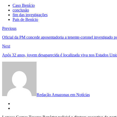
Caso Benício
conclusão
fim das investigações
Pais de Benício
Navegação
Previous
Previous
post:
de
Oficial da PM concede aposentadoria a tenente-coronel investigado p
Post
Next
Next
post:
Após 32 anos, jovem desaparecida é localizada viva nos Estados Uni
Redação Amazonas em Notícias