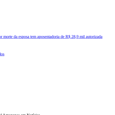
or morte da esposa tem aposentadoria de R$ 28,9 mil autorizada
dos