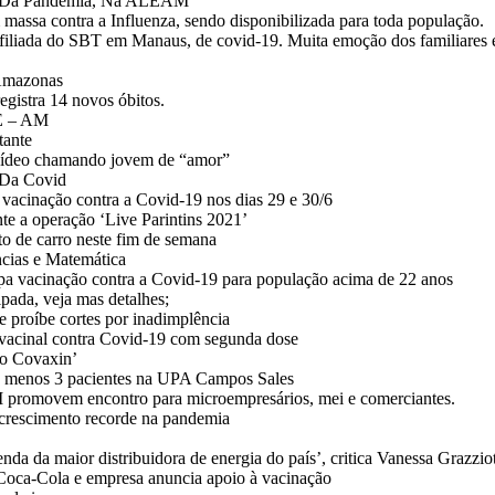
PI Da Pandemia, Na ALEAM
ssa contra a Influenza, sendo disponibilizada para toda população.
iliada do SBT em Manaus, de covid-19. Muita emoção dos familiares 
 Amazonas
egistra 14 novos óbitos.
E – AM
tante
 vídeo chamando jovem de “amor”
 Da Covid
 vacinação contra a Covid-19 nos dias 29 e 30/6
te a operação ‘Live Parintins 2021’
rto de carro neste fim de semana
ências e Matemática
pa vacinação contra a Covid-19 para população acima de 22 anos
pada, veja mas detalhes;
 proíbe cortes por inadimplência
acinal contra Covid-19 com segunda dose
so Covaxin’
lo menos 3 pacientes na UPA Campos Sales
movem encontro para microempresários, mei e comerciantes.
m crescimento recorde na pandemia
nda da maior distribuidora de energia do país’, critica Vanessa Grazzio
 Coca-Cola e empresa anuncia apoio à vacinação