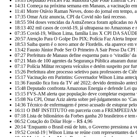
19:03
Deputado Péricles Faz Manobra Que Pode Enterrar C
14:31
Começa na próxima semana em Manaus, a vacinação em ma
11:41
Morre Otávio Raman Neves, dono do jornal em tempo, af
17:35
Omar Aziz anuncia, CPI da Covid não fará recesso.
18:55
594 doses vencidas da AstraZeneca foram aplicadas no
18:13
402 mil casos de covid-19, já ultrapassa no Amazonas e r
07:35
Covid-19, Wilson Lima, família Lins X CPI DA SAÚD
20:57
Atenção Para O Golpe Do PIX; Polícia Faz Alerta Impor
18:53
Saiba quem é o novo amor de Flordelis. ela aparece em
13:42
Fausto Júnior Pode Ser O Primeiro A Sair Preso Da CPI
07:27
Prefeitura de Manaus define esquema para o ‘viradão’ da
07:21
Mais de 100 agentes da Segurança Pública atuaram duran
07:17
Polícia Militar recupera veículos e detém suspeito por fu
15:26
Prefeitura abre processo seletivo para professores de Ci
15:17
Vacinação em Parintins: Governador Wilson Lima anteci
11:36
Faustão fica fora da TV até 2022; devido demissão anteci
15:48
Deputado confronta Amazonas Energia e defende Lei que
15:15
FVS-AM alerta que população deve completar esquema v
15:08
Na CPI, Omar Aziz alerta sobre pré-julgamentos no ‘Ca
14:36
Técnico de enfermagem é preso acusado de estuprar pe
16:11
O IMF INSTITUTO em parceria com a FREMPEEI/AM pro
07:18
Lista de bilionários da Forbes ganha 20 brasileiros e te
06:52
Cotação do Dólar Hoje – R$ 4,96
20:14
‘Enquanto o Brasil está de luto, o Governo pressiona a ve
19:52
Covid-19 | Wilson Lima se reúne com representantes da