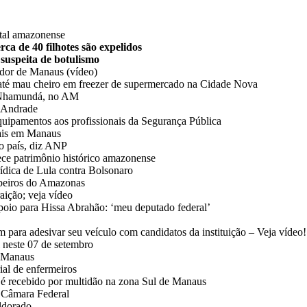
ital amazonense
ca de 40 filhotes são expelidos
 suspeita de botulismo
ador de Manaus (vídeo)
até mau cheiro em freezer de supermercado na Cidade Nova
de Nhamundá, no AM
y Andrade
quipamentos aos profissionais da Segurança Pública
tais em Manaus
no país, diz ANP
ece patrimônio histórico amazonense
rídica de Lula contra Bolsonaro
beiros do Amazonas
aição; veja vídeo
poio para Hissa Abrahão: ‘meu deputado federal’
para adesivar seu veículo com candidatos da instituição – Veja vídeo!
l neste 07 de setembro
e Manaus
ial de enfermeiros
é recebido por multidão na zona Sul de Manaus
à Câmara Federal
Eldorado