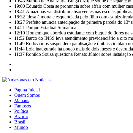
19:43
Marido de Ana Maria Braga diz que soube de separação 
19:00
Eduardo Costa se pronuncia sobre affair com mulher casa
18:41
Amazonas vai distribuir absorventes nas escolas públicas
18:32
Idosa é morta e esquartejada pelo filho com esquizofrenia
18:27
Prefeito anuncia antecipação da primeira parcela do 13º 
14:51
Parque Estadual Sumaúma
12:10
Homem que abordou estudante com buquê de flores na s
11:52
Barco do INSS leva atendimento previdenciário a oito m
11:49
Rodoviários suspendem paralisação e ônibus circulam 
11:44
Loja inaugurada há pouco mais de dois meses é destruída
11:37
Ronildo Souza questiona Renato Júnior sobre instalação
Página Inicial
Quem Somos
Manaus
Famosos
Política
Bizarro
Brasil
Mundo