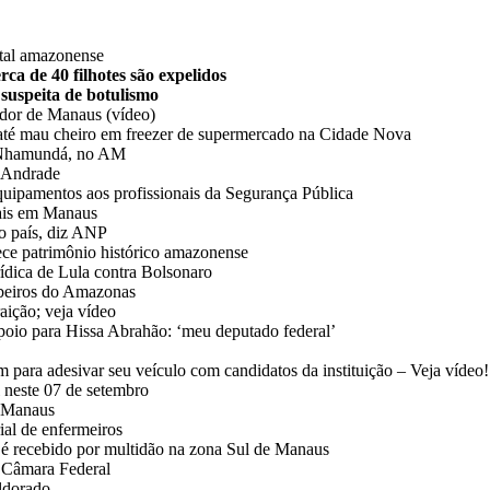
ital amazonense
ca de 40 filhotes são expelidos
 suspeita de botulismo
ador de Manaus (vídeo)
até mau cheiro em freezer de supermercado na Cidade Nova
de Nhamundá, no AM
y Andrade
quipamentos aos profissionais da Segurança Pública
tais em Manaus
no país, diz ANP
ece patrimônio histórico amazonense
rídica de Lula contra Bolsonaro
beiros do Amazonas
aição; veja vídeo
poio para Hissa Abrahão: ‘meu deputado federal’
para adesivar seu veículo com candidatos da instituição – Veja vídeo!
l neste 07 de setembro
e Manaus
ial de enfermeiros
é recebido por multidão na zona Sul de Manaus
à Câmara Federal
Eldorado