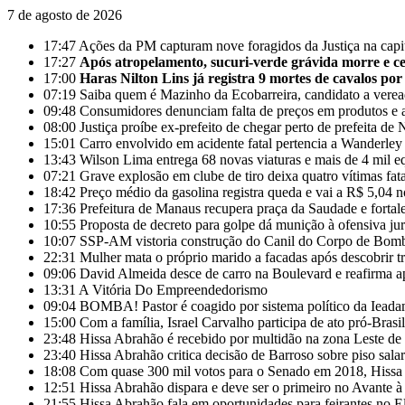
7 de agosto de 2026
17:47
Ações da PM capturam nove foragidos da Justiça na cap
17:27
Após atropelamento, sucuri-verde grávida morre e cer
17:00
Haras Nilton Lins já registra 9 mortes de cavalos por
07:19
Saiba quem é Mazinho da Ecobarreira, candidato a vere
09:48
Consumidores denunciam falta de preços em produtos e 
08:00
Justiça proíbe ex-prefeito de chegar perto de prefeita 
15:01
Carro envolvido em acidente fatal pertencia a Wanderle
13:43
Wilson Lima entrega 68 novas viaturas e mais de 4 mil e
07:21
Grave explosão em clube de tiro deixa quatro vítimas fa
18:42
Preço médio da gasolina registra queda e vai a R$ 5,04 
17:36
Prefeitura de Manaus recupera praça da Saudade e fortal
10:55
Proposta de decreto para golpe dá munição à ofensiva ju
10:07
SSP-AM vistoria construção do Canil do Corpo de Bom
22:31
Mulher mata o próprio marido a facadas após descobrir tr
09:06
David Almeida desce de carro na Boulevard e reafirma a
13:31
A Vitória Do Empreendedorismo
09:04
BOMBA! Pastor é coagido por sistema político da Ieadam 
15:00
Com a família, Israel Carvalho participa de ato pró-Brasi
23:48
Hissa Abrahão é recebido por multidão na zona Leste d
23:40
Hissa Abrahão critica decisão de Barroso sobre piso salar
18:08
Com quase 300 mil votos para o Senado em 2018, Hissa 
12:51
Hissa Abrahão dispara e deve ser o primeiro no Avante 
21:55
Hissa Abrahão fala em oportunidades para feirantes no 