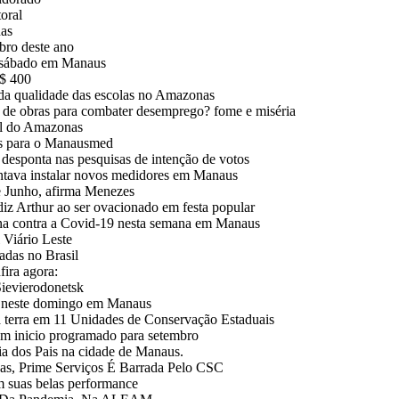
oral
nas
bro deste ano
e sábado em Manaus
R$ 400
 da qualidade das escolas no Amazonas
 de obras para combater desemprego? fome e miséria
al do Amazonas
ços para o Manausmed
esponta nas pesquisas de intenção de votos
ntava instalar novos medidores em Manaus
e Junho, afirma Menezes
Arthur ao ser ovacionado em festa popular
ina contra a Covid-19 nesta semana em Manaus
Viário Leste
adas no Brasil
fira agora:
Sievierodonetsk
m neste domingo em Manaus
da terra em 11 Unidades de Conservação Estaduais
em inicio programado para setembro
a dos Pais na cidade de Manaus.
, Prime Serviços É Barrada Pelo CSC
m suas belas performance