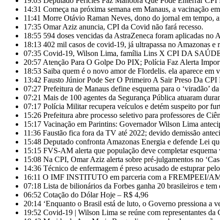
19:03
Deputado Péricles Faz Manobra Que Pode Enterrar C
14:31
Começa na próxima semana em Manaus, a vacinação em ma
11:41
Morre Otávio Raman Neves, dono do jornal em tempo, af
17:35
Omar Aziz anuncia, CPI da Covid não fará recesso.
18:55
594 doses vencidas da AstraZeneca foram aplicadas no
18:13
402 mil casos de covid-19, já ultrapassa no Amazonas e r
07:35
Covid-19, Wilson Lima, família Lins X CPI DA SAÚD
20:57
Atenção Para O Golpe Do PIX; Polícia Faz Alerta Impor
18:53
Saiba quem é o novo amor de Flordelis. ela aparece em
13:42
Fausto Júnior Pode Ser O Primeiro A Sair Preso Da CPI
07:27
Prefeitura de Manaus define esquema para o ‘viradão’ da
07:21
Mais de 100 agentes da Segurança Pública atuaram duran
07:17
Polícia Militar recupera veículos e detém suspeito por fu
15:26
Prefeitura abre processo seletivo para professores de Ci
15:17
Vacinação em Parintins: Governador Wilson Lima anteci
11:36
Faustão fica fora da TV até 2022; devido demissão anteci
15:48
Deputado confronta Amazonas Energia e defende Lei que
15:15
FVS-AM alerta que população deve completar esquema v
15:08
Na CPI, Omar Aziz alerta sobre pré-julgamentos no ‘Ca
14:36
Técnico de enfermagem é preso acusado de estuprar pe
16:11
O IMF INSTITUTO em parceria com a FREMPEEI/AM pro
07:18
Lista de bilionários da Forbes ganha 20 brasileiros e te
06:52
Cotação do Dólar Hoje – R$ 4,96
20:14
‘Enquanto o Brasil está de luto, o Governo pressiona a ve
19:52
Covid-19 | Wilson Lima se reúne com representantes da