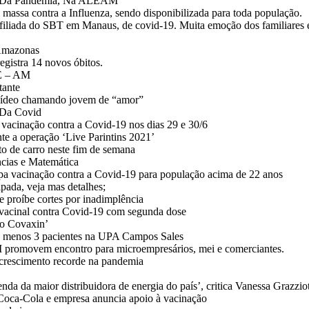
PI Da Pandemia, Na ALEAM
ssa contra a Influenza, sendo disponibilizada para toda população.
iliada do SBT em Manaus, de covid-19. Muita emoção dos familiares 
 Amazonas
egistra 14 novos óbitos.
E – AM
tante
 vídeo chamando jovem de “amor”
 Da Covid
 vacinação contra a Covid-19 nos dias 29 e 30/6
te a operação ‘Live Parintins 2021’
rto de carro neste fim de semana
ências e Matemática
pa vacinação contra a Covid-19 para população acima de 22 anos
pada, veja mas detalhes;
 proíbe cortes por inadimplência
acinal contra Covid-19 com segunda dose
so Covaxin’
lo menos 3 pacientes na UPA Campos Sales
movem encontro para microempresários, mei e comerciantes.
m crescimento recorde na pandemia
nda da maior distribuidora de energia do país’, critica Vanessa Grazzio
 Coca-Cola e empresa anuncia apoio à vacinação