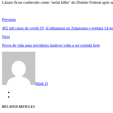
Lázaro ficou conhecido como ‘serial killer’ do Distrito Federal após
Navegação
Previous
Previous
post:
de
402 mil casos de covid-19, já ultrapassa no Amazonas e registra 14 no
Post
Next
Next
post:
Prova de vida para servidores inativos volta a ser exigida hoje
Mark D
RELATED ARTICLES