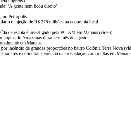
pela imprensa
da: ‘A gente nem ficou direito’
, no Petrópolis
salário e injeção de R$ 278 milhões na economia local
aída de escola é investigado pela PC-AM em Manaus (vídeo)
unicípios do Amazonas durante o mês de agosto
normalmente em Manaus
 por incêndio de grandes proporções no bairro Colônia Terra Nova (ví
 de radares e cobra transparência na arrecadação com multas em Manau