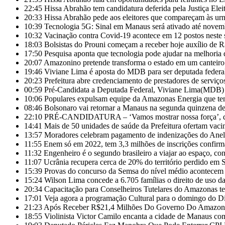
22:45
Hissa Abrahão tem candidatura deferida pela Justiça Eleit
20:33
Hissa Abrahão pede aos eleitores que compareçam às ur
10:39
Tecnologia 5G: Sinal em Manaus será ativado até novem
10:32
Vacinação contra Covid-19 acontece em 12 postos nest
18:03
Bolsistas do Prouni começam a receber hoje auxílio de 
17:50
Pesquisa aponta que tecnologia pode ajudar na melhoria
20:07
Amazonino pretende transforma o estado em um canteiro
19:46
Viviane Lima é aposta do MDB para ser deputada feder
20:23
Prefeitura abre credenciamento de prestadores de servi
00:59
Pré-Candidata a Deputada Federal, Viviane Lima(MDB) d
10:06
Populares expulsam equipe da Amazonas Energia que te
08:46
Bolsonaro vai retornar a Manaus na segunda quinzena d
22:10
PRÉ-CANDIDATURA – ‘Vamos mostrar nossa força’, diz 
14:41
Mais de 50 unidades de saúde da Prefeitura ofertam vac
13:57
Moradores celebram pagamento de indenizações do Anel 
11:55
Enem só em 2022, tem 3,3 milhões de inscrições confirm
11:32
Engenheiro é o segundo brasileiro a viajar ao espaço, con
11:07
Ucrânia recupera cerca de 20% do território perdido em 
15:39
Provas do concurso da Semsa do nível médio acontece
15:24
Wilson Lima concede a 6.705 famílias o direito de uso 
20:34
Capacitação para Conselheiros Tutelares do Amazonas t
17:01
Veja agora a programação Cultural para o domingo do Di
21:23
Após Receber R$21,4 Milhões Do Governo Do Amazonas
18:55
Violinista Victor Camilo encanta a cidade de Manaus co