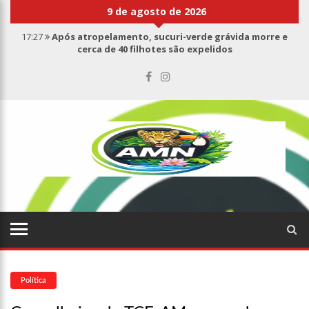
9 de agosto de 2026
17:27
Após atropelamento, sucuri-verde grávida morre e
cerca de 40 filhotes são expelidos
17:00
Haras Nilton Lins já registra 9 mortes de cavalos por
suspeita de botulismo
07:19
Saiba quem é Mazinho da Ecobarreira, candidato a vereador
de Manaus (vídeo)
09:48
Consumidores denunciam falta de preços em produtos e até
mau cheiro em freezer de supermercado na Cidade Nova
08:00
Justiça proíbe ex-prefeito de chegar perto de prefeita de
Nhamundá, no AM
15:01
Carro envolvido em acidente fatal pertencia a Wanderley
Andrade
13:43
Wilson Lima entrega 68 novas viaturas e mais de 4 mil
equipamentos aos profissionais da Segurança Pública
07:21
Grave explosão em clube de tiro deixa quatro vítimas fatais
em Manaus
Política
18:42
Preço médio da gasolina registra queda e vai a R$ 5,04 no
país, diz ANP