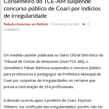
Conselheiro do TCE-AM suspende
17:36
Prefeitura de Manaus recupera praça da Saudade e
fortalece patrimônio histórico amazonense
concurso público de Coari por indícios
10:55
Proposta de decreto para golpe dá munição à ofensiva
de irregularidade
jurídica de Lula contra Bolsonaro
10:07
SSP-AM vistoria construção do Canil do Corpo de Bombeiros
10 de março de 2023
0
Redação Amazonas em Notícias
do Amazonas
COMMENTS
22:31
Mulher mata o próprio marido a facadas após descobrir
traição; veja vídeo
09:06
David Almeida desce de carro na Boulevard e reafirma apoio
para Hissa Abrahão: ‘meu deputado federal’
Em medida cautelar publicada no Diário Oficial Eletrônico do
13:31
A Vitória Do Empreendedorismo
Tribunal de Contas do Amazonas (Doe/TCE-AM), o
conselheiro Fabian Barbosa suspendeu o concurso público
09:04
BOMBA! Pastor é coagido por sistema político da Ieadam para
adesivar seu veículo com candidatos da instituição – Veja vídeo!
para professores e pedagogos da Prefeitura Municipal de
15:00
Com a família, Israel Carvalho participa de ato pró-Brasil
Coari por suspeitas de irregularidades no certame que
neste 07 de setembro
previa a contratação de 334 profissionais.
23:48
Hissa Abrahão é recebido por multidão na zona Leste de
Manaus
A decisão ocorreu após o prefeito de Coari, Keytton
23:40
Hissa Abrahão critica decisão de Barroso sobre piso salarial
de enfermeiros
Pinheiro, ser notificado das irregularidades, porém, não ter