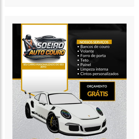
11:49
Rodoviários suspendem paralisação e ônibus circulam
normalmente em Manaus
11:44
Loja inaugurada há pouco mais de dois meses é destruída
por incêndio de grandes proporções no bairro Colônia Terra Nova
(vídeo)
11:37
Ronildo Souza questiona Renato Júnior sobre instalação de
radares e cobra transparência na arrecadação com multas em
Manaus
17:47
Ações da PM capturam nove foragidos da Justiça na capital
amazonense