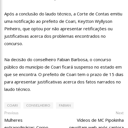
19:46
Viviane Lima é aposta do MDB para ser deputada federal do
Amazonas
Após a conclusão do laudo técnico, a Corte de Contas emitiu
20:23
Prefeitura abre credenciamento de prestadores de serviços
uma notificação ao prefeito de Coari, Keytton Wyllyson
para o Manausmed
Pinheiro, que optou por não apresentar retificações ou
00:59
Pré-Candidata a Deputada Federal, Viviane Lima(MDB)
desponta nas pesquisas de intenção de votos
justificativas acerca dos problemas encontrados no
10:06
Populares expulsam equipe da Amazonas Energia que
concurso.
tentava instalar novos medidores em Manaus
08:46
Bolsonaro vai retornar a Manaus na segunda quinzena de
Na decisão do conselheiro Fabian Barbosa, o concurso
Junho, afirma Menezes
público do município de Coari ficará suspenso no estado em
22:10
PRÉ-CANDIDATURA – ‘Vamos mostrar nossa força’, diz Arthur
ao ser ovacionado em festa popular
que se encontra. O prefeito de Coari tem o prazo de 15 dias
14:41
Mais de 50 unidades de saúde da Prefeitura ofertam vacina
para apresentar justificativas acerca dos fatos narrados no
contra a Covid-19 nesta semana em Manaus
laudo técnico.
13:57
Moradores celebram pagamento de indenizações do Anel
Viário Leste
COARI
CONSELHEIRO
FABIAN
11:55
Enem só em 2022, tem 3,3 milhões de inscrições confirmadas
Navegação
no Brasil
Previous
Ne
Previous
Next
post:
po
11:32
Mulheres
Engenheiro é o segundo brasileiro a viajar ao espaço, confira
Vídeos de MC Pipokinha
de
agora:
extraordinárias: Corpo
revoltam web após cantora