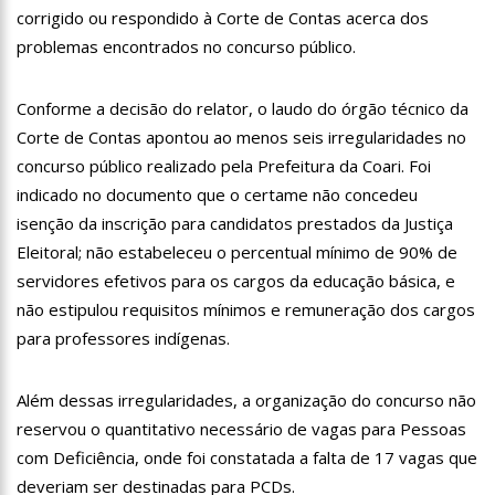
18:08
Com quase 300 mil votos para o Senado em 2018, Hissa é
corrigido ou respondido à Corte de Contas acerca dos
recebido por multidão na zona Sul de Manaus
problemas encontrados no concurso público.
12:51
Hissa Abrahão dispara e deve ser o primeiro no Avante à
Câmara Federal
Conforme a decisão do relator, o laudo do órgão técnico da
21:55
Hissa Abrahão fala em oportunidades para feirantes no
Eldorado
Corte de Contas apontou ao menos seis irregularidades no
22:45
Hissa Abrahão tem candidatura deferida pela Justiça Eleitoral
concurso público realizado pela Prefeitura da Coari. Foi
indicado no documento que o certame não concedeu
20:33
Hissa Abrahão pede aos eleitores que compareçam às urnas
isenção da inscrição para candidatos prestados da Justiça
Eleitoral; não estabeleceu o percentual mínimo de 90% de
10:39
Tecnologia 5G: Sinal em Manaus será ativado até novembro
servidores efetivos para os cargos da educação básica, e
deste ano
não estipulou requisitos mínimos e remuneração dos cargos
10:32
Vacinação contra Covid-19 acontece em 12 postos neste
sábado em Manaus
para professores indígenas.
18:03
Bolsistas do Prouni começam a receber hoje auxílio de R$
400
Além dessas irregularidades, a organização do concurso não
17:50
Pesquisa aponta que tecnologia pode ajudar na melhoria da
reservou o quantitativo necessário de vagas para Pessoas
qualidade das escolas no Amazonas
com Deficiência, onde foi constatada a falta de 17 vagas que
20:07
Amazonino pretende transforma o estado em um canteiro de
obras para combater desemprego? fome e miséria
deveriam ser destinadas para PCDs.