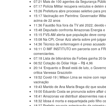
07:21
Mais de 100 agentes da Segurança Públic
07:17
Polícia Militar recupera veículos e detém
15:26
Prefeitura abre processo seletivo para p
15:17
Vacinação em Parintins: Governador Wils
acima de 22 anos
11:36
Faustão fica fora da TV até 2022; devido
15:48
Deputado confronta Amazonas Energia e d
15:15
FVS-AM alerta que população deve compl
15:08
Na CPI, Omar Aziz alerta sobre pré-julga
14:36
Técnico de enfermagem é preso acusado 
16:11
O IMF INSTITUTO em parceria com a FR
comerciantes.
07:18
Lista de bilionários da Forbes ganha 20 
06:52
Cotação do Dólar Hoje – R$ 4,96
20:14
‘Enquanto o Brasil está de luto, o Govern
critica Vanessa Grazziotin
19:52
Covid-19 | Wilson Lima se reúne com rep
vacinação
19:43
Marido de Ana Maria Braga diz que soub
19:00
Eduardo Costa se pronuncia sobre affair c
18:41
Amazonas vai distribuir absorventes nas 
18:32
Idosa é morta e esquartejada pelo filho c
18:27
Prefeito anuncia antecipação da primeira 