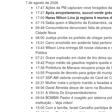
7 de agosto de 2026
17:47
Ações da PM capturam nove foragidos da
17:27
Após atropelamento, sucuri-verde grávi
17:00
Haras Nilton Lins já registra 9 mortes
07:19
Saiba quem é Mazinho da Ecobarreira, ca
09:48
Consumidores denunciam falta de preços
Cidade Nova
08:00
Justiça proíbe ex-prefeito de chegar per
15:01
Carro envolvido em acidente fatal perten
13:43
Wilson Lima entrega 68 novas viaturas e 
Pública
07:21
Grave explosão em clube de tiro deixa qu
18:42
Preço médio da gasolina registra queda e
17:36
Prefeitura de Manaus recupera praça da 
10:55
Proposta de decreto para golpe dá muniçã
10:07
SSP-AM vistoria construção do Canil do
22:31
Mulher mata o próprio marido a facadas ap
09:06
David Almeida desce de carro na Boulevar
13:31
A Vitória Do Empreendedorismo
09:04
BOMBA! Pastor é coagido por sistema pol
instituição – Veja vídeo!
15:00
Com a família, Israel Carvalho participa 