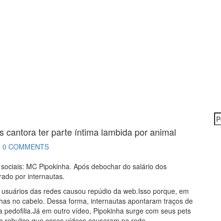
P
po
cantora ter parte íntima lambida por animal
3
0 COMMENTS
sociais: MC Pipokinha. Após debochar do salário dos
rado por internautas.
 usuários das redes causou repúdio da web.Isso porque, em
nhas no cabelo. Dessa forma, internautas apontaram traços de
a pedofilia.Já em outro vídeo, Pipokinha surge com seus pets
o rebuliço que esses vídeos causaram na rede.