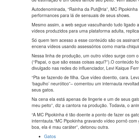
Autodenominada, “Rainha da Put@ria”, MC Pipokinha n
performances para lá de sensuais de seus shows.
Mesmo assim, a web segue vasculhando tudo ligado a 
vídeos produzidos para uma plataforma adulta, replic
Só quem tem acesso a esse conteúdo são os assinant
encena vídeos usando assessórios como maria-chiqui
Nessa linha de produção, um outro vídeo surge com o 
(“Papai, o que são essas coisas aqui?”).O conteúdo foi 
divulgado nas redes do influenciador, Levi Kaique Ferr
“Pta se fazendo de filha. Que vídeo doentio, cara. Le
‘bagulho’ neurótico”– comentou um internauta revolt
seus gatos.
Na cena ela está apenas de lingerie e um de seus ga
meu peito”, diz a cantora na produção. Todavia, o ani
“A MC Pipokinha é tão doente a ponto de fazer os gato
interntauta.“MC Pipokinha gravando vídeo pornô com 
boa, ela é mau caráter”, detonou outra.
Gatos