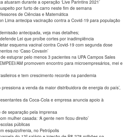
a atuaram durante a operação ‘Live Parintins 2021’
 suspeito por furto de carro neste fim de semana
rofessores de Ciências e Matemática
on Lima antecipa vacinação contra a Covid-19 para população
 demissão antecipada, veja mas detalhes;
efende Lei que proíbe cortes por inadimplência
etar esquema vacinal contra Covid-19 com segunda dose
mentos no ‘Caso Covaxin’
de estuprar pelo menos 3 pacientes na UPA Campos Sales
EMPEEI/AM promovem encontro para microempresários, mei e
brasileiros e tem crescimento recorde na pandemia
o pressiona a venda da maior distribuidora de energia do país’,
resentantes da Coca-Cola e empresa anuncia apoio à
e de separação pela imprensa
om mulher casada: ‘A gente nem ficou direito’
escolas públicas
om esquizofrenia, no Petrópolis
parcela do 13º salário e injeção de R$ 278 milhões na