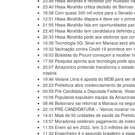
23:48
Hissa Abrahão é recebido por multidão n
23:40
Hissa Abrahão critica decisão de Barroso 
18:08
Com quase 300 mil votos para o Senado 
12:51
Hissa Abrahão dispara e deve ser o prim
21:55
Hissa Abrahão fala em oportunidades para
22:45
Hissa Abrahão tem candidatura deferida pe
20:33
Hissa Abrahão pede aos eleitores que c
10:39
Tecnologia 5G: Sinal em Manaus será at
10:32
Vacinação contra Covid-19 acontece em
18:03
Bolsistas do Prouni começam a receber ho
17:50
Pesquisa aponta que tecnologia pode aju
20:07
Amazonino pretende transforma o estado
miséria
19:46
Viviane Lima é aposta do MDB para ser 
20:23
Prefeitura abre credenciamento de pres
00:59
Pré-Candidata a Deputada Federal, Vivia
10:06
Populares expulsam equipe da Amazonas 
08:46
Bolsonaro vai retornar a Manaus na seg
22:10
PRÉ-CANDIDATURA – ‘Vamos mostrar nossa 
14:41
Mais de 50 unidades de saúde da Prefei
13:57
Moradores celebram pagamento de indeni
11:55
Enem só em 2022, tem 3,3 milhões de ins
11:32
Engenheiro é o segundo brasileiro a viaja