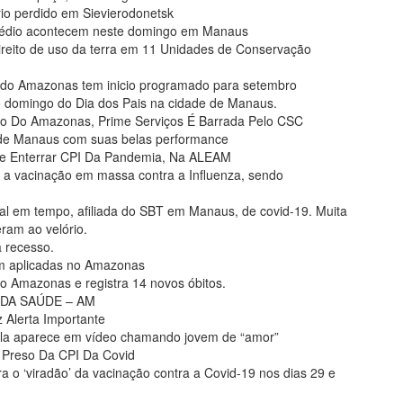
rio perdido em Sievierodonetsk
médio acontecem neste domingo em Manaus
direito de uso da terra em 11 Unidades de Conservação
s do Amazonas tem inicio programado para setembro
o domingo do Dia dos Pais na cidade de Manaus.
o Do Amazonas, Prime Serviços É Barrada Pelo CSC
de de Manaus com suas belas performance
e Enterrar CPI Da Pandemia, Na ALEAM
 vacinação em massa contra a Influenza, sendo
l em tempo, afiliada do SBT em Manaus, de covid-19. Muita
ram ao velório.
á recesso.
m aplicadas no Amazonas
no Amazonas e registra 14 novos óbitos.
PI DA SAÚDE – AM
 Alerta Importante
 ela aparece em vídeo chamando jovem de “amor”
r Preso Da CPI Da Covid
 o ‘viradão’ da vacinação contra a Covid-19 nos dias 29 e