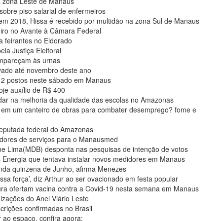
a zona Leste de Manaus
sobre piso salarial de enfermeiros
em 2018, Hissa é recebido por multidão na zona Sul de Manaus
eiro no Avante à Câmara Federal
 feirantes no Eldorado
la Justiça Eleitoral
ompareçam às urnas
ivado até novembro deste ano
 12 postos neste sábado em Manaus
je auxílio de R$ 400
dar na melhoria da qualidade das escolas no Amazonas
 em um canteiro de obras para combater desemprego? fome e
deputada federal do Amazonas
tadores de serviços para o Manausmed
ne Lima(MDB) desponta nas pesquisas de intenção de votos
Energia que tentava instalar novos medidores em Manaus
unda quinzena de Junho, afirma Menezes
força’, diz Arthur ao ser ovacionado em festa popular
tura ofertam vacina contra a Covid-19 nesta semana em Manaus
zações do Anel Viário Leste
crições confirmadas no Brasil
r ao espaço, confira agora: