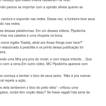
ão parece se importar com a opinião alheia quanto as
cantora e expondo nas redes. Dessa vez, a funkeira teve seus
ado nas redes.
es dessas plataformas. Em um desses vídeos, Pipokinha
nhas nos cabelos e uma chupeta na boca.
nome inglês:“Daddy, what are those things over here?”
relacionado à pedofilia e os prints dessa publicação foi
eira.
vando uma filha pra prra do motel, e com traços infantis… Que
ado com a cena.Em outro vídeo, MC Pipokinha aparece com
tos começa a lamber o bico de seus seios. “Não é pra mamar
mal repete a ação.
s dela lamberem o bico do peito dela”– criticou uma
gatos, vocês têm noção disso? Se fosse vagab*nda seria de