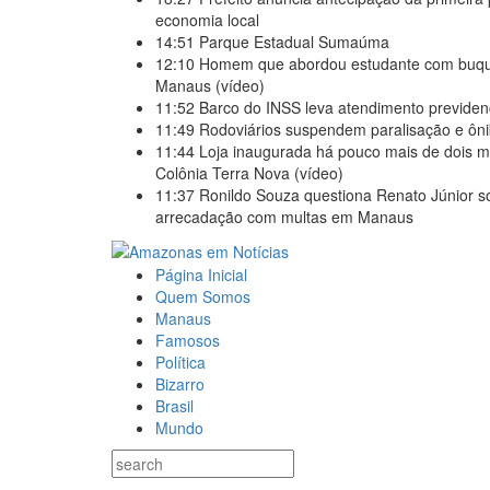
economia local
14:51
Parque Estadual Sumaúma
12:10
Homem que abordou estudante com buquê 
Manaus (vídeo)
11:52
Barco do INSS leva atendimento previden
11:49
Rodoviários suspendem paralisação e ô
11:44
Loja inaugurada há pouco mais de dois m
Colônia Terra Nova (vídeo)
11:37
Ronildo Souza questiona Renato Júnior so
arrecadação com multas em Manaus
Página Inicial
Quem Somos
Manaus
Famosos
Política
Bizarro
Brasil
Mundo