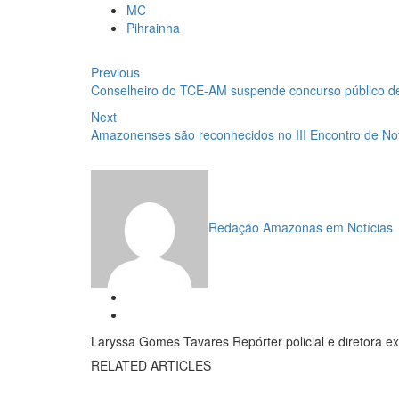
MC
Pihrainha
Navegação
Previous
Previous
post:
Conselheiro do TCE-AM suspende concurso público de C
de
Next
Next
Post
post:
Amazonenses são reconhecidos no III Encontro de No
Redação Amazonas em Notícias
Laryssa Gomes Tavares Repórter policial e diretora e
RELATED ARTICLES