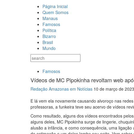
Página Inicial
Quem Somos
Manaus
Famosos
Política
Bizarro
Brasil
Mundo
Famosos
Vídeos de MC Pipokinha revoltam web após 
Redação Amazonas em Notícias
10 de março de 202
E lá vem ela novamente causando alvoroço nas redes 
professoras, a funkeira teve seu acervo de vídeos revi
Como resultado, alguns dos vídeos encontrados pelos
alguns deles, MC Pipokinha surge de lingerie, chuqui
alusão a infância, e como consequência, uma ligação 
de estimação e um deles lambe seu peito. Vem saber 