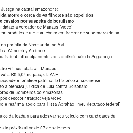
 Justiça na capital amazonense
da morre e cerca de 40 filhotes são expelidos
 de cavalos por suspeita de botulismo
ndidato a vereador de Manaus (vídeo)
 em produtos e até mau cheiro em freezer de supermercado na
to de prefeita de Nhamundá, no AM
cia a Wanderley Andrade
mais de 4 mil equipamentos aos profissionais da Segurança
atro vítimas fatais em Manaus
 vai a R$ 5,04 no país, diz ANP
Saudade e fortalece patrimônio histórico amazonense
o à ofensiva jurídica de Lula contra Bolsonaro
 Corpo de Bombeiros do Amazonas
ós descobrir traição; veja vídeo
d e reafirma apoio para Hissa Abrahão: ‘meu deputado federal’
ítico da Ieadam para adesivar seu veículo com candidatos da
de ato pró-Brasil neste 07 de setembro