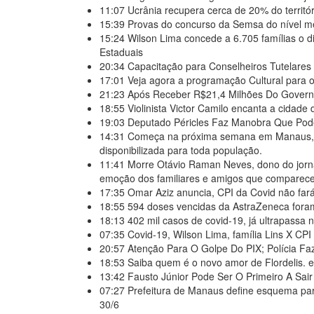
11:07
Ucrânia recupera cerca de 20% do territó
15:39
Provas do concurso da Semsa do nível 
15:24
Wilson Lima concede a 6.705 famílias o 
Estaduais
20:34
Capacitação para Conselheiros Tutelare
17:01
Veja agora a programação Cultural para 
21:23
Após Receber R$21,4 Milhões Do Govern
18:55
Violinista Victor Camilo encanta a cida
19:03
Deputado Péricles Faz Manobra Que Pod
14:31
Começa na próxima semana em Manaus, a
disponibilizada para toda população.
11:41
Morre Otávio Raman Neves, dono do jorna
emoção dos familiares e amigos que comparece
17:35
Omar Aziz anuncia, CPI da Covid não far
18:55
594 doses vencidas da AstraZeneca fora
18:13
402 mil casos de covid-19, já ultrapassa 
07:35
Covid-19, Wilson Lima, família Lins X C
20:57
Atenção Para O Golpe Do PIX; Polícia Faz
18:53
Saiba quem é o novo amor de Flordelis.
13:42
Fausto Júnior Pode Ser O Primeiro A Sai
07:27
Prefeitura de Manaus define esquema para
30/6