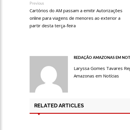
09:06
David Almeida desce
Navegação
Previous
Previous
post:
Cartórios do AM passam a emitir Autorizações
de
‘meu deputado federal’
online para viagens de menores ao exterior a
Post
13:31
A Vitória Do Empre
partir desta terça-feira
09:04
BOMBA! Pastor é coa
com candidatos da instituiç
REDAÇÃO AMAZONAS EM NOT
15:00
Com a família, Israe
Laryssa Gomes Tavares Repór
Amazonas em Notícias
23:48
Hissa Abrahão é re
23:40
Hissa Abrahão criti
RELATED ARTICLES
18:08
Com quase 300 mil v
zona Sul de Manaus