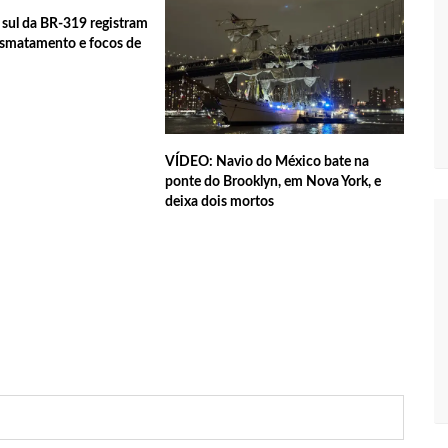
sul da BR-319 registram
ra e deve ser o primeiro no Avante à Câmara Federal
esmatamento e focos de
em oportunidades para feirantes no Eldorado
VÍDEO: Navio do México bate na
ndidatura deferida pela Justiça Eleitoral
ponte do Brooklyn, em Nova York, e
deixa dois mortos
 aos eleitores que compareçam às urnas
al em Manaus será ativado até novembro deste ano
ovid-19 acontece em 12 postos neste sábado em Manaus
 começam a receber hoje auxílio de R$ 400