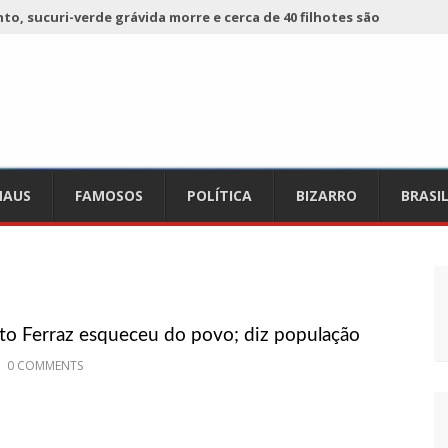
o, sucuri-verde grávida morre e cerca de 40 filhotes são
 já registra 9 mortes de cavalos por suspeita de botulismo
ho da Ecobarreira, candidato a vereador de Manaus (vídeo)
AUS
FAMOSOS
POLÍTICA
BIZARRO
BRASI
ciam falta de preços em produtos e até mau cheiro em freezer
de Nova
refeito de chegar perto de prefeita de Nhamundá, no AM
usto Ferraz esqueceu do povo; diz população
acidente fatal pertencia a Wanderley Andrade
0 COMMENTS
 68 novas viaturas e mais de 4 mil equipamentos aos