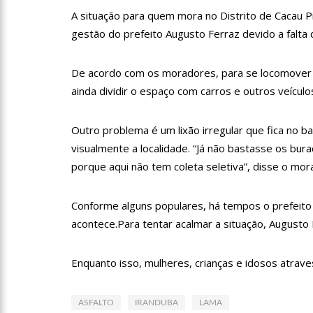
profissionais da Segurança
A situação para quem mora no Distrito de Cacau P
07:21
Grave explosão em c
gestão do prefeito Augusto Ferraz devido a falta d
De acordo com os moradores, para se locomover 
18:42
Preço médio da gasol
ainda dividir o espaço com carros e outros veículo
17:36
Prefeitura de Manau
Outro problema é um lixão irregular que fica no b
visualmente a localidade. “Já não bastasse os bura
amazonense
porque aqui não tem coleta seletiva”, disse o mor
10:55
Proposta de decreto
Bolsonaro
Conforme alguns populares, há tempos o prefeit
10:07
SSP-AM vistoria co
acontece.Para tentar acalmar a situação, Augusto F
Enquanto isso, mulheres, crianças e idosos atrav
22:31
Mulher mata o própr
ASFALTO
IRANDUBA
LAMA