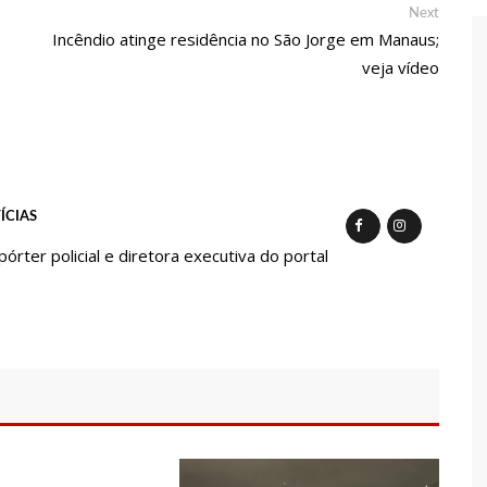
 de carro na Boulevard e reafirma apoio para Hissa Abrahão:
Next
Next
post:
Incêndio atinge residência no São Jorge em Manaus;
veja vídeo
endedorismo
gido por sistema político da Ieadam para adesivar seu veículo
ão – Veja vídeo!
ÍCIAS
l Carvalho participa de ato pró-Brasil neste 07 de setembro
ter policial e diretora executiva do portal
cebido por multidão na zona Leste de Manaus
ca decisão de Barroso sobre piso salarial de enfermeiros
otos para o Senado em 2018, Hissa é recebido por multidão na