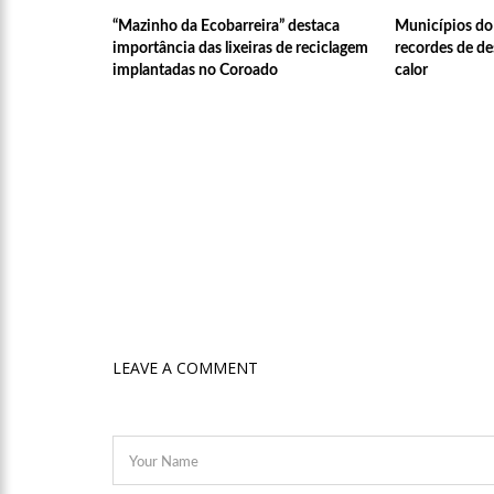
“Mazinho da Ecobarreira” destaca
Municípios do 
12:51
Hissa Abrahão dispa
importância das lixeiras de reciclagem
recordes de d
implantadas no Coroado
calor
21:55
Hissa Abrahão fala 
22:45
Hissa Abrahão tem ca
20:33
Hissa Abrahão pede
10:39
Tecnologia 5G: Sin
LEAVE A COMMENT
10:32
Vacinação contra C
18:03
Bolsistas do Prouni