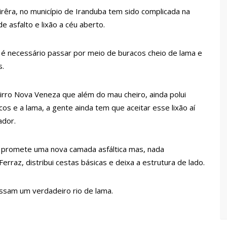
 Pública
irêra, no município de Iranduba tem sido complicada na
lube de tiro deixa quatro vítimas fatais em Manaus
e asfalto e lixão a céu aberto.
é necessário passar por meio de buracos cheio de lama e
ina registra queda e vai a R$ 5,04 no país, diz ANP
s.
s recupera praça da Saudade e fortalece patrimônio histórico
airro Nova Veneza que além do mau cheiro, ainda polui
cos e a lama, a gente ainda tem que aceitar esse lixão aí
ador.
 para golpe dá munição à ofensiva jurídica de Lula contra
o promete uma nova camada asfáltica mas, nada
nstrução do Canil do Corpo de Bombeiros do Amazonas
erraz, distribui cestas básicas e deixa a estrutura de lado.
essam um verdadeiro rio de lama.
io marido a facadas após descobrir traição; veja vídeo