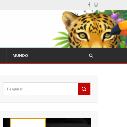
L
MUNDO
Pesquisar
por: