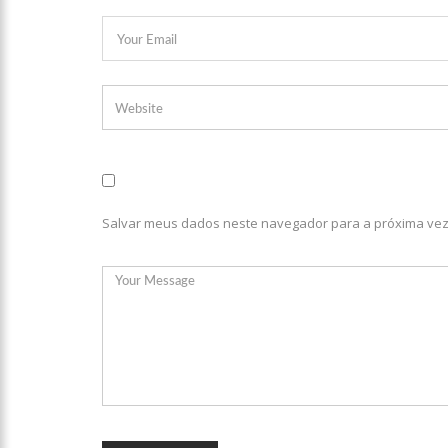
17:50
Pesquisa aponta que
no Amazonas
20:07
Amazonino pretende
desemprego? fome e misér
19:46
Viviane Lima é apo
Salvar meus dados neste navegador para a próxima vez
20:23
Prefeitura abre cr
00:59
Pré-Candidata a De
intenção de votos
10:06
Populares expulsam
medidores em Manaus