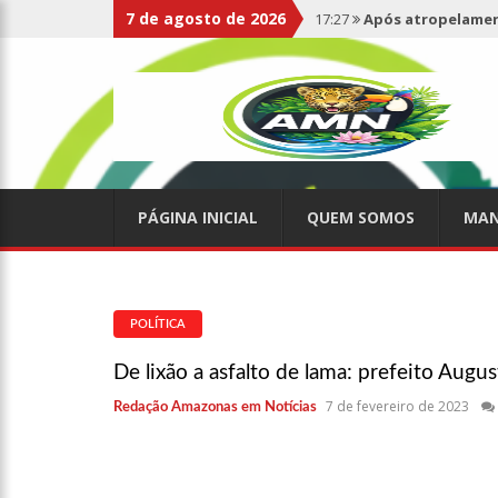
7 de agosto de 2026
17:27
Após atropelament
expelidos
17:00
Haras Nilton Lins
07:19
Saiba quem é Mazin
PÁGINA INICIAL
QUEM SOMOS
MAN
09:48
Consumidores denun
de supermercado na Cida
08:00
Justiça proíbe ex-p
POLÍTICA
De lixão a asfalto de lama: prefeito Aug
15:01
Carro envolvido em 
7 de fevereiro de 2023
Redação Amazonas em Notícias
13:43
Wilson Lima entrega