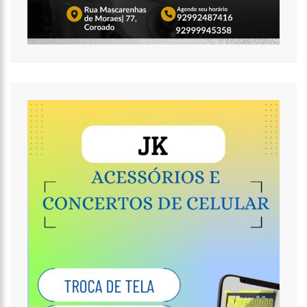
14:58
Homem é executado a tiros por criminosos encapuzados no
Parque 10 (vídeo)
14:52
Após questionamentos de Ronildo Souza, Semulsp realiza
mutirão de limpeza no Cemitério Parque Tarumã (vídeo)
17:47
Governo do Amazonas anuncia concurso com 7,8 mil vagas
para a rede estadual de ensino
17:47
Ações da PM capturam nove foragidos da Justiça na capital
amazonense