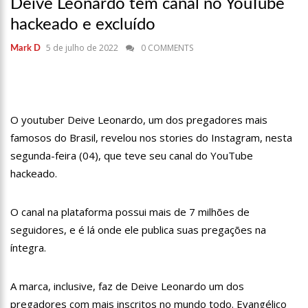
Deive Leonardo tem canal no YouTube
17:36
Prefeitura de Manaus recupera praça da Saudade e
fortalece patrimônio histórico amazonense
hackeado e excluído
10:55
Proposta de decreto para golpe dá munição à ofensiva
5 de julho de 2022
0 COMMENTS
Mark D
jurídica de Lula contra Bolsonaro
10:07
SSP-AM vistoria construção do Canil do Corpo de Bombeiros
do Amazonas
22:31
Mulher mata o próprio marido a facadas após descobrir
traição; veja vídeo
O youtuber Deive Leonardo, um dos pregadores mais
09:06
David Almeida desce de carro na Boulevard e reafirma apoio
famosos do Brasil, revelou nos stories do Instagram, nesta
para Hissa Abrahão: ‘meu deputado federal’
segunda-feira (04), que teve seu canal do YouTube
13:31
A Vitória Do Empreendedorismo
hackeado.
09:04
BOMBA! Pastor é coagido por sistema político da Ieadam para
adesivar seu veículo com candidatos da instituição – Veja vídeo!
O canal na plataforma possui mais de 7 milhões de
15:00
Com a família, Israel Carvalho participa de ato pró-Brasil
seguidores, e é lá onde ele publica suas pregações na
neste 07 de setembro
íntegra.
23:48
Hissa Abrahão é recebido por multidão na zona Leste de
Manaus
A marca, inclusive, faz de Deive Leonardo um dos
23:40
Hissa Abrahão critica decisão de Barroso sobre piso salarial
de enfermeiros
pregadores com mais inscritos no mundo todo. Evangélico