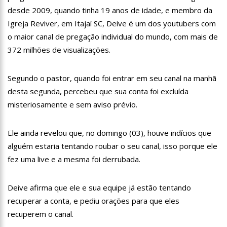
18:08
Com quase 300 mil votos para o Senado em 2018, Hissa é
desde 2009, quando tinha 19 anos de idade, e membro da
recebido por multidão na zona Sul de Manaus
Igreja Reviver, em Itajaí SC, Deive é um dos youtubers com
12:51
Hissa Abrahão dispara e deve ser o primeiro no Avante à
o maior canal de pregação individual do mundo, com mais de
Câmara Federal
372 milhões de visualizações.
21:55
Hissa Abrahão fala em oportunidades para feirantes no
Eldorado
22:45
Hissa Abrahão tem candidatura deferida pela Justiça Eleitoral
Segundo o pastor, quando foi entrar em seu canal na manhã
desta segunda, percebeu que sua conta foi excluída
20:33
Hissa Abrahão pede aos eleitores que compareçam às urnas
misteriosamente e sem aviso prévio.
10:39
Tecnologia 5G: Sinal em Manaus será ativado até novembro
deste ano
Ele ainda revelou que, no domingo (03), houve indícios que
10:32
Vacinação contra Covid-19 acontece em 12 postos neste
alguém estaria tentando roubar o seu canal, isso porque ele
sábado em Manaus
fez uma live e a mesma foi derrubada.
18:03
Bolsistas do Prouni começam a receber hoje auxílio de R$
400
Deive afirma que ele e sua equipe já estão tentando
17:50
Pesquisa aponta que tecnologia pode ajudar na melhoria da
qualidade das escolas no Amazonas
recuperar a conta, e pediu orações para que eles
20:07
Amazonino pretende transforma o estado em um canteiro de
recuperem o canal.
obras para combater desemprego? fome e miséria