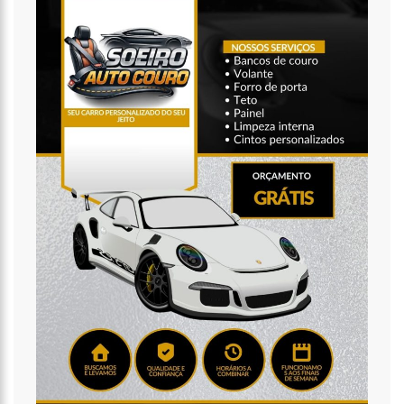
20:14
‘Enquanto o Brasil está de luto, o Governo pressiona a venda
da maior distribuidora de energia do país’, critica Vanessa Grazziotin
19:52
Covid-19 | Wilson Lima se reúne com representantes da
Coca-Cola e empresa anuncia apoio à vacinação
19:43
Marido de Ana Maria Braga diz que soube de separação pela
imprensa
19:00
Eduardo Costa se pronuncia sobre affair com mulher casada:
‘A gente nem ficou direito’
18:41
Amazonas vai distribuir absorventes nas escolas públicas
18:32
Idosa é morta e esquartejada pelo filho com esquizofrenia,
no Petrópolis
18:27
Prefeito anuncia antecipação da primeira parcela do 13º
salário e injeção de R$ 278 milhões na economia local
14:51
Parque Estadual Sumaúma
15:41
Ator Marco Furlan é preso suspeito por estupro de
vulnerável em SP
15:21
CNJ exclui aposentadoria compulsória como punição máxima
a juízes