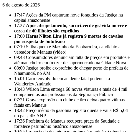
6 de agosto de 2026
17:47
Ações da PM capturam nove foragidos da Justiça na
capital amazonense
17:27
Após atropelamento, sucuri-verde grávida morre e
cerca de 40 filhotes são expelidos
17:00
Haras Nilton Lins já registra 9 mortes de cavalos
por suspeita de botulismo
07:19
Saiba quem é Mazinho da Ecobarreira, candidato a
vereador de Manaus (vídeo)
09:48
Consumidores denunciam falta de preços em produtos e
até mau cheiro em freezer de supermercado na Cidade Nova
08:00
Justiça proíbe ex-prefeito de chegar perto de prefeita de
Nhamundá, no AM
15:01
Carro envolvido em acidente fatal pertencia a
Wanderley Andrade
13:43
Wilson Lima entrega 68 novas viaturas e mais de 4 mil
equipamentos aos profissionais da Segurança Pública
07:21
Grave explosão em clube de tiro deixa quatro vítimas
fatais em Manaus
18:42
Preço médio da gasolina registra queda e vai a R$ 5,04
no país, diz ANP
17:36
Prefeitura de Manaus recupera praça da Saudade e
fortalece patrimônio histórico amazonense
10:55
Proposta de decreto para golpe dá munição à ofensiva