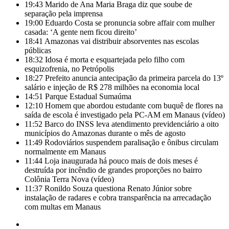
19:43
Marido de Ana Maria Braga diz que soube de
separação pela imprensa
19:00
Eduardo Costa se pronuncia sobre affair com mulher
casada: ‘A gente nem ficou direito’
18:41
Amazonas vai distribuir absorventes nas escolas
públicas
18:32
Idosa é morta e esquartejada pelo filho com
esquizofrenia, no Petrópolis
18:27
Prefeito anuncia antecipação da primeira parcela do 13º
salário e injeção de R$ 278 milhões na economia local
14:51
Parque Estadual Sumaúma
12:10
Homem que abordou estudante com buquê de flores na
saída de escola é investigado pela PC-AM em Manaus (vídeo)
11:52
Barco do INSS leva atendimento previdenciário a oito
municípios do Amazonas durante o mês de agosto
11:49
Rodoviários suspendem paralisação e ônibus circulam
normalmente em Manaus
11:44
Loja inaugurada há pouco mais de dois meses é
destruída por incêndio de grandes proporções no bairro
Colônia Terra Nova (vídeo)
11:37
Ronildo Souza questiona Renato Júnior sobre
instalação de radares e cobra transparência na arrecadação
com multas em Manaus