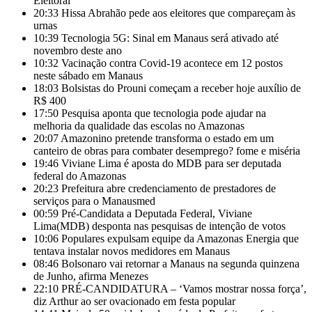
Eleitoral
20:33
Hissa Abrahão pede aos eleitores que compareçam às
urnas
10:39
Tecnologia 5G: Sinal em Manaus será ativado até
novembro deste ano
10:32
Vacinação contra Covid-19 acontece em 12 postos
neste sábado em Manaus
18:03
Bolsistas do Prouni começam a receber hoje auxílio de
R$ 400
17:50
Pesquisa aponta que tecnologia pode ajudar na
melhoria da qualidade das escolas no Amazonas
20:07
Amazonino pretende transforma o estado em um
canteiro de obras para combater desemprego? fome e miséria
19:46
Viviane Lima é aposta do MDB para ser deputada
federal do Amazonas
20:23
Prefeitura abre credenciamento de prestadores de
serviços para o Manausmed
00:59
Pré-Candidata a Deputada Federal, Viviane
Lima(MDB) desponta nas pesquisas de intenção de votos
10:06
Populares expulsam equipe da Amazonas Energia que
tentava instalar novos medidores em Manaus
08:46
Bolsonaro vai retornar a Manaus na segunda quinzena
de Junho, afirma Menezes
22:10
PRÉ-CANDIDATURA – ‘Vamos mostrar nossa força’,
diz Arthur ao ser ovacionado em festa popular