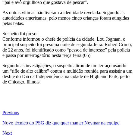
“pai e avô orgulhoso que gostava de pescar”.
As outras vítimas não tiveram a identidade revelada. Segundo as
autoridades americanas, pelo menos cinco crianças foram atingidas
pelas balas.
Suspeito foi preso
Conforme informou o chefe de polícia da cidade, Lou Jogman, o
principal suspeito foi preso na noite de segunda-feira. Robert Crimo,
de 22 anos, foi identificado como “pessoa de interesse” pela polícia
e passa por interrogatório nesta terça-feira (05).
Segundo as investigações, o suspeito atirou de um terraço usando
um “rifle de alto calibre” contra a multidão reunida para assistir a um
desfile do Dia da Independência na cidade de Highland Park, perto
de Chicago, Illinois.
Navegação
Previous
Previous
post:
de
Novo técnico do PSG diz que quer manter Neymar na equipe
Post
Next
Next