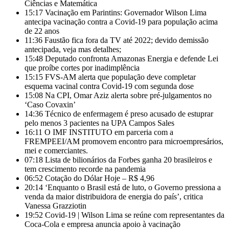
Ciências e Matemática
15:17
Vacinação em Parintins: Governador Wilson Lima
antecipa vacinação contra a Covid-19 para população acima
de 22 anos
11:36
Faustão fica fora da TV até 2022; devido demissão
antecipada, veja mas detalhes;
15:48
Deputado confronta Amazonas Energia e defende Lei
que proíbe cortes por inadimplência
15:15
FVS-AM alerta que população deve completar
esquema vacinal contra Covid-19 com segunda dose
15:08
Na CPI, Omar Aziz alerta sobre pré-julgamentos no
‘Caso Covaxin’
14:36
Técnico de enfermagem é preso acusado de estuprar
pelo menos 3 pacientes na UPA Campos Sales
16:11
O IMF INSTITUTO em parceria com a
FREMPEEI/AM promovem encontro para microempresários,
mei e comerciantes.
07:18
Lista de bilionários da Forbes ganha 20 brasileiros e
tem crescimento recorde na pandemia
06:52
Cotação do Dólar Hoje – R$ 4,96
20:14
‘Enquanto o Brasil está de luto, o Governo pressiona a
venda da maior distribuidora de energia do país’, critica
Vanessa Grazziotin
19:52
Covid-19 | Wilson Lima se reúne com representantes da
Coca-Cola e empresa anuncia apoio à vacinação