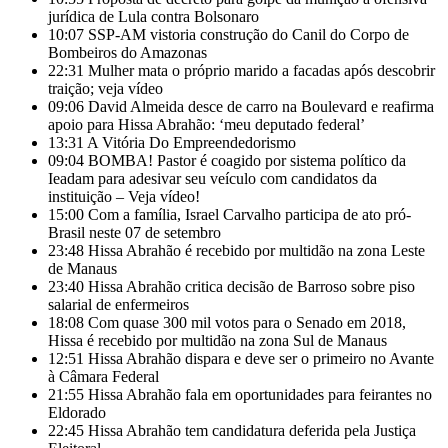
jurídica de Lula contra Bolsonaro
10:07
SSP-AM vistoria construção do Canil do Corpo de
Bombeiros do Amazonas
22:31
Mulher mata o próprio marido a facadas após descobrir
traição; veja vídeo
09:06
David Almeida desce de carro na Boulevard e reafirma
apoio para Hissa Abrahão: ‘meu deputado federal’
13:31
A Vitória Do Empreendedorismo
09:04
BOMBA! Pastor é coagido por sistema político da
Ieadam para adesivar seu veículo com candidatos da
instituição – Veja vídeo!
15:00
Com a família, Israel Carvalho participa de ato pró-
Brasil neste 07 de setembro
23:48
Hissa Abrahão é recebido por multidão na zona Leste
de Manaus
23:40
Hissa Abrahão critica decisão de Barroso sobre piso
salarial de enfermeiros
18:08
Com quase 300 mil votos para o Senado em 2018,
Hissa é recebido por multidão na zona Sul de Manaus
12:51
Hissa Abrahão dispara e deve ser o primeiro no Avante
à Câmara Federal
21:55
Hissa Abrahão fala em oportunidades para feirantes no
Eldorado
22:45
Hissa Abrahão tem candidatura deferida pela Justiça