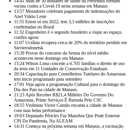
14:41
Mais de 50 unidades de saúde da Prefeitura ofertam
vacina contra a Covid-19 nesta semana em Manaus
13:57
Moradores celebram pagamento de indenizações do
Anel Viário Leste
11:55
Enem só em 2022, tem 3,3 milhões de inscrições
confirmadas no Brasil
11:32
Engenheiro é o segundo brasileiro a viajar ao espaço,
confira agora:
11:07
Ucrânia recupera cerca de 20% do território perdido em
Sievierodonetsk
15:39
Provas do concurso da Semsa do nível médio
acontecem neste domingo em Manaus
15:24
Wilson Lima concede a 6.705 famílias o direito de uso
da terra em 11 Unidades de Conservação Estaduais
20:34
Capacitação para Conselheiros Tutelares do Amazonas
tem inicio programado para setembro
17:01
Veja agora a programação Cultural para o domingo do
Dia dos Pais na cidade de Manaus.
21:23
Após Receber R$21,4 Milhões Do Governo Do
Amazonas, Prime Serviços É Barrada Pelo CSC
18:55
Violinista Victor Camilo encanta a cidade de Manaus
com suas belas performance
19:03
Deputado Péricles Faz Manobra Que Pode Enterrar
CPI Da Pandemia, Na ALEAM
14:31
Começa na próxima semana em Manaus, a vacinação