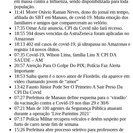
em massa contra a Influenza, sendo disponibilizada para toda
população.
11:41
Morre Otávio Raman Neves, dono do jornal em tempo,
afiliada do SBT em Manaus, de covid-19. Muita emoção dos
familiares e amigos que compareceram ao velório.
17:35
Omar Aziz anuncia, CPI da Covid não fará recesso.
18:55
594 doses vencidas da AstraZeneca foram aplicadas no
Amazonas
18:13
402 mil casos de covid-19, já ultrapassa no Amazonas e
registra 14 novos óbitos.
07:35
Covid-19, Wilson Lima, família Lins X CPI DA
SAÚDE – AM
20:57
Atenção Para O Golpe Do PIX; Polícia Faz Alerta
Importante
18:53
Saiba quem é o novo amor de Flordelis. ela aparece em
vídeo chamando jovem de “amor”
13:42
Fausto Júnior Pode Ser O Primeiro A Sair Preso Da
CPI Da Covid
07:27
Prefeitura de Manaus define esquema para o ‘viradão’
da vacinação contra a Covid-19 nos dias 29 e 30/6
07:21
Mais de 100 agentes da Segurança Pública atuaram
durante a operação ‘Live Parintins 2021’
07:17
Polícia Militar recupera veículos e detém suspeito por
furto de carro neste fim de semana
15:26
Prefeitura abre processo seletivo para professores de