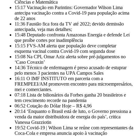
Ciências e Matemática
15:17
Vacinação em Parintins: Governador Wilson Lima
antecipa vacinação contra a Covid-19 para população acima
de 22 anos
11:36
Faustão fica fora da TV até 2022; devido demissão
antecipada, veja mas detalhes;
15:48
Deputado confronta Amazonas Energia e defende Lei
que proíbe cortes por inadimplência
15:15
FVS-AM alerta que população deve completar
esquema vacinal contra Covid-19 com segunda dose
15:08
Na CPI, Omar Aziz alerta sobre pré-julgamentos no
‘Caso Covaxin’
14:36
Técnico de enfermagem é preso acusado de estuprar
pelo menos 3 pacientes na UPA Campos Sales
16:11
O IMF INSTITUTO em parceria com a
FREMPEEI/AM promovem encontro para microempresários,
mei e comerciantes.
07:18
Lista de bilionários da Forbes ganha 20 brasileiros e
tem crescimento recorde na pandemia
06:52
Cotação do Dólar Hoje – R$ 4,96
20:14
‘Enquanto o Brasil está de luto, o Governo pressiona a
venda da maior distribuidora de energia do país’, critica
Vanessa Grazziotin
19:52
Covid-19 | Wilson Lima se reúne com representantes da
Coca-Cola e empresa anuncia apoio à vacinação