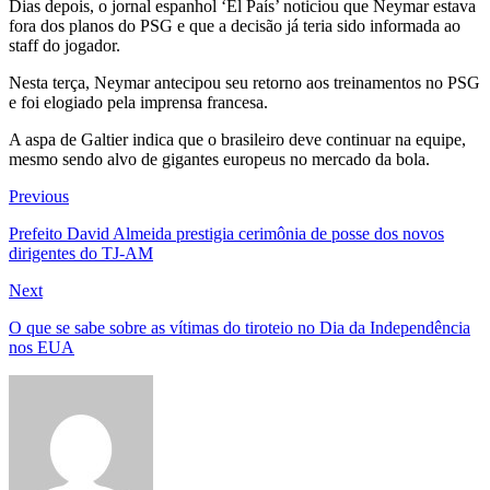
Dias depois, o jornal espanhol ‘El País’ noticiou que Neymar estava
fora dos planos do PSG e que a decisão já teria sido informada ao
staff do jogador.
Nesta terça, Neymar antecipou seu retorno aos treinamentos no PSG
e foi elogiado pela imprensa francesa.
A aspa de Galtier indica que o brasileiro deve continuar na equipe,
mesmo sendo alvo de gigantes europeus no mercado da bola.
Navegação
Previous
Previous
post:
de
Prefeito David Almeida prestigia cerimônia de posse dos novos
dirigentes do TJ-AM
Post
Next
Next
post:
O que se sabe sobre as vítimas do tiroteio no Dia da Independência
nos EUA