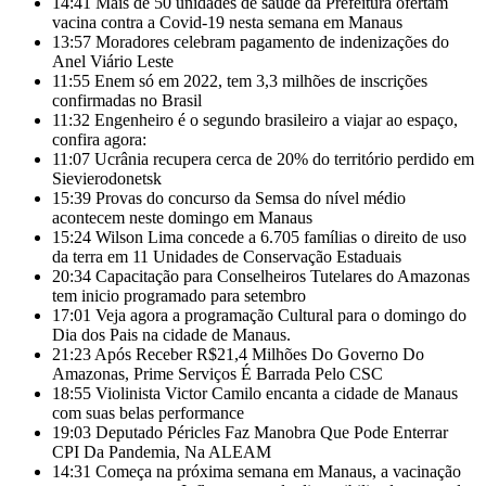
14:41
Mais de 50 unidades de saúde da Prefeitura ofertam
vacina contra a Covid-19 nesta semana em Manaus
13:57
Moradores celebram pagamento de indenizações do
Anel Viário Leste
11:55
Enem só em 2022, tem 3,3 milhões de inscrições
confirmadas no Brasil
11:32
Engenheiro é o segundo brasileiro a viajar ao espaço,
confira agora:
11:07
Ucrânia recupera cerca de 20% do território perdido em
Sievierodonetsk
15:39
Provas do concurso da Semsa do nível médio
acontecem neste domingo em Manaus
15:24
Wilson Lima concede a 6.705 famílias o direito de uso
da terra em 11 Unidades de Conservação Estaduais
20:34
Capacitação para Conselheiros Tutelares do Amazonas
tem inicio programado para setembro
17:01
Veja agora a programação Cultural para o domingo do
Dia dos Pais na cidade de Manaus.
21:23
Após Receber R$21,4 Milhões Do Governo Do
Amazonas, Prime Serviços É Barrada Pelo CSC
18:55
Violinista Victor Camilo encanta a cidade de Manaus
com suas belas performance
19:03
Deputado Péricles Faz Manobra Que Pode Enterrar
CPI Da Pandemia, Na ALEAM
14:31
Começa na próxima semana em Manaus, a vacinação