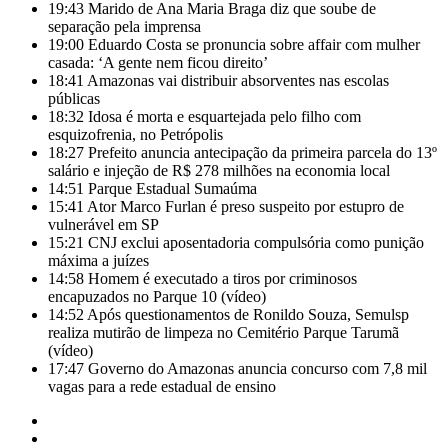
19:43
Marido de Ana Maria Braga diz que soube de
separação pela imprensa
19:00
Eduardo Costa se pronuncia sobre affair com mulher
casada: ‘A gente nem ficou direito’
18:41
Amazonas vai distribuir absorventes nas escolas
públicas
18:32
Idosa é morta e esquartejada pelo filho com
esquizofrenia, no Petrópolis
18:27
Prefeito anuncia antecipação da primeira parcela do 13º
salário e injeção de R$ 278 milhões na economia local
14:51
Parque Estadual Sumaúma
15:41
Ator Marco Furlan é preso suspeito por estupro de
vulnerável em SP
15:21
CNJ exclui aposentadoria compulsória como punição
máxima a juízes
14:58
Homem é executado a tiros por criminosos
encapuzados no Parque 10 (vídeo)
14:52
Após questionamentos de Ronildo Souza, Semulsp
realiza mutirão de limpeza no Cemitério Parque Tarumã
(vídeo)
17:47
Governo do Amazonas anuncia concurso com 7,8 mil
vagas para a rede estadual de ensino