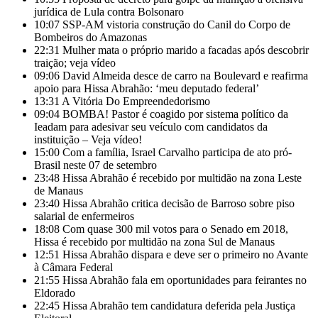
jurídica de Lula contra Bolsonaro
10:07
SSP-AM vistoria construção do Canil do Corpo de
Bombeiros do Amazonas
22:31
Mulher mata o próprio marido a facadas após descobrir
traição; veja vídeo
09:06
David Almeida desce de carro na Boulevard e reafirma
apoio para Hissa Abrahão: ‘meu deputado federal’
13:31
A Vitória Do Empreendedorismo
09:04
BOMBA! Pastor é coagido por sistema político da
Ieadam para adesivar seu veículo com candidatos da
instituição – Veja vídeo!
15:00
Com a família, Israel Carvalho participa de ato pró-
Brasil neste 07 de setembro
23:48
Hissa Abrahão é recebido por multidão na zona Leste
de Manaus
23:40
Hissa Abrahão critica decisão de Barroso sobre piso
salarial de enfermeiros
18:08
Com quase 300 mil votos para o Senado em 2018,
Hissa é recebido por multidão na zona Sul de Manaus
12:51
Hissa Abrahão dispara e deve ser o primeiro no Avante
à Câmara Federal
21:55
Hissa Abrahão fala em oportunidades para feirantes no
Eldorado
22:45
Hissa Abrahão tem candidatura deferida pela Justiça