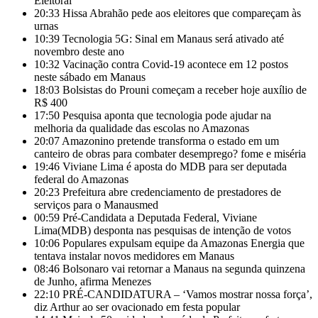
Eleitoral
20:33
Hissa Abrahão pede aos eleitores que compareçam às
urnas
10:39
Tecnologia 5G: Sinal em Manaus será ativado até
novembro deste ano
10:32
Vacinação contra Covid-19 acontece em 12 postos
neste sábado em Manaus
18:03
Bolsistas do Prouni começam a receber hoje auxílio de
R$ 400
17:50
Pesquisa aponta que tecnologia pode ajudar na
melhoria da qualidade das escolas no Amazonas
20:07
Amazonino pretende transforma o estado em um
canteiro de obras para combater desemprego? fome e miséria
19:46
Viviane Lima é aposta do MDB para ser deputada
federal do Amazonas
20:23
Prefeitura abre credenciamento de prestadores de
serviços para o Manausmed
00:59
Pré-Candidata a Deputada Federal, Viviane
Lima(MDB) desponta nas pesquisas de intenção de votos
10:06
Populares expulsam equipe da Amazonas Energia que
tentava instalar novos medidores em Manaus
08:46
Bolsonaro vai retornar a Manaus na segunda quinzena
de Junho, afirma Menezes
22:10
PRÉ-CANDIDATURA – ‘Vamos mostrar nossa força’,
diz Arthur ao ser ovacionado em festa popular