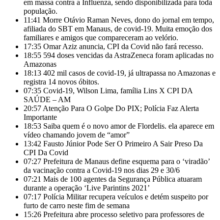
em massa contra a Influenza, sendo disponibilizada para toda
população.
11:41
Morre Otávio Raman Neves, dono do jornal em tempo,
afiliada do SBT em Manaus, de covid-19. Muita emoção dos
familiares e amigos que compareceram ao velório.
17:35
Omar Aziz anuncia, CPI da Covid não fará recesso.
18:55
594 doses vencidas da AstraZeneca foram aplicadas no
Amazonas
18:13
402 mil casos de covid-19, já ultrapassa no Amazonas e
registra 14 novos óbitos.
07:35
Covid-19, Wilson Lima, família Lins X CPI DA
SAÚDE – AM
20:57
Atenção Para O Golpe Do PIX; Polícia Faz Alerta
Importante
18:53
Saiba quem é o novo amor de Flordelis. ela aparece em
vídeo chamando jovem de “amor”
13:42
Fausto Júnior Pode Ser O Primeiro A Sair Preso Da
CPI Da Covid
07:27
Prefeitura de Manaus define esquema para o ‘viradão’
da vacinação contra a Covid-19 nos dias 29 e 30/6
07:21
Mais de 100 agentes da Segurança Pública atuaram
durante a operação ‘Live Parintins 2021’
07:17
Polícia Militar recupera veículos e detém suspeito por
furto de carro neste fim de semana
15:26
Prefeitura abre processo seletivo para professores de