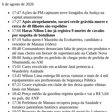
6 de agosto de 2026
17:47
Ações da PM capturam nove foragidos da Justiça na
capital amazonense
17:27
Após atropelamento, sucuri-verde grávida morre e
cerca de 40 filhotes são expelidos
17:00
Haras Nilton Lins já registra 9 mortes de cavalos
por suspeita de botulismo
07:19
Saiba quem é Mazinho da Ecobarreira, candidato a
vereador de Manaus (vídeo)
09:48
Consumidores denunciam falta de preços em produtos e
até mau cheiro em freezer de supermercado na Cidade Nova
08:00
Justiça proíbe ex-prefeito de chegar perto de prefeita de
Nhamundá, no AM
15:01
Carro envolvido em acidente fatal pertencia a
Wanderley Andrade
13:43
Wilson Lima entrega 68 novas viaturas e mais de 4 mil
equipamentos aos profissionais da Segurança Pública
07:21
Grave explosão em clube de tiro deixa quatro vítimas
fatais em Manaus
18:42
Preço médio da gasolina registra queda e vai a R$ 5,04
no país, diz ANP
17:36
Prefeitura de Manaus recupera praça da Saudade e
fortalece patrimônio histórico amazonense
10:55
Proposta de decreto para golpe dá munição à ofensiva