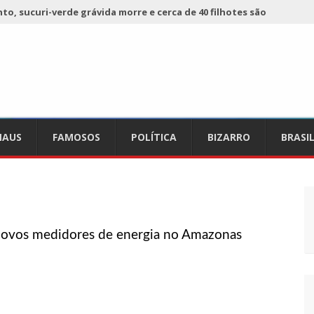
o, sucuri-verde grávida morre e cerca de 40 filhotes são
 já registra 9 mortes de cavalos por suspeita de botulismo
ho da Ecobarreira, candidato a vereador de Manaus (vídeo)
AUS
FAMOSOS
POLÍTICA
BIZARRO
BRASI
ciam falta de preços em produtos e até mau cheiro em freezer
de Nova
refeito de chegar perto de prefeita de Nhamundá, no AM
novos medidores de energia no Amazonas
acidente fatal pertencia a Wanderley Andrade
 68 novas viaturas e mais de 4 mil equipamentos aos