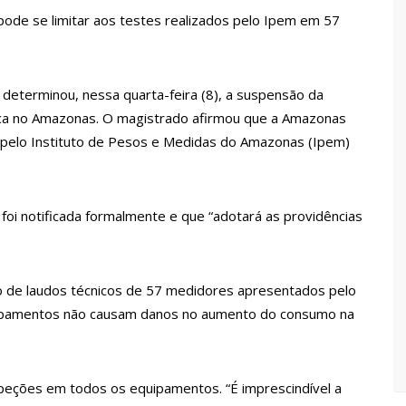
 Pública
ode se limitar aos testes realizados pelo Ipem em 57
lube de tiro deixa quatro vítimas fatais em Manaus
 determinou, nessa quarta-feira (8), a suspensão da
ina registra queda e vai a R$ 5,04 no país, diz ANP
ica no Amazonas. O magistrado afirmou que a Amazonas
s pelo Instituto de Pesos e Medidas do Amazonas (Ipem)
s recupera praça da Saudade e fortalece patrimônio histórico
foi notificada formalmente e que “adotará as providências
 para golpe dá munição à ofensiva jurídica de Lula contra
nstrução do Canil do Corpo de Bombeiros do Amazonas
 de laudos técnicos de 57 medidores apresentados pelo
uipamentos não causam danos no aumento do consumo na
io marido a facadas após descobrir traição; veja vídeo
peções em todos os equipamentos. “É imprescindível a