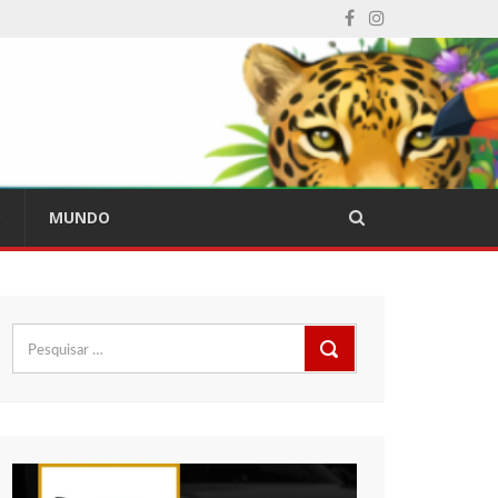
L
MUNDO
Pesquisar
por: