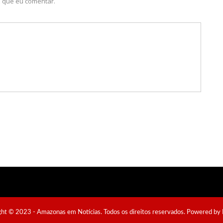
 que eu comentar.
 da Semsa do nível médio acontecem neste domingo em Manaus
a 6.705 famílias o direito de uso da terra em 11 Unidades de
onselheiros Tutelares do Amazonas tem inicio programado para
mação Cultural para o domingo do Dia dos Pais na cidade de
4 Milhões Do Governo Do Amazonas, Prime Serviços É Barrada
amilo encanta a cidade de Manaus com suas belas performance
ht © 2023 - Amazonas em Notícias. Todos os direitos reservados. Powered by