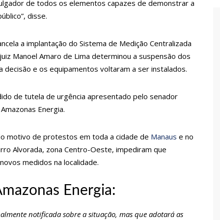
julgador de todos os elementos capazes de demonstrar a
 de carro na Boulevard e reafirma apoio para Hissa Abrahão:
blico”, disse.
endedorismo
ancela a implantação do Sistema de Medição Centralizada
o juiz Manoel Amaro de Lima determinou a suspensão dos
a decisão e os equipamentos voltaram a ser instalados.
gido por sistema político da Ieadam para adesivar seu veículo
ão – Veja vídeo!
ido de tutela de urgência apresentado pelo senador
l Carvalho participa de ato pró-Brasil neste 07 de setembro
 Amazonas Energia.
ido motivo de protestos em toda a cidade de
cebido por multidão na zona Leste de Manaus
Manaus
e no
airro Alvorada, zona Centro-Oeste, impediram que
novos medidos na localidade.
ca decisão de Barroso sobre piso salarial de enfermeiros
 Amazonas Energia:
otos para o Senado em 2018, Hissa é recebido por multidão na
lmente notificada sobre a situação, mas que adotará as