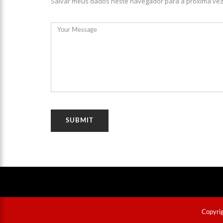
Salvar meus dados neste navegador para a próxima vez
15:39
Provas do concurso
15:24
Wilson Lima concede 
Conservação Estaduais
20:34
Capacitação para C
setembro
17:01
Veja agora a progra
Manaus.
21:23
Após Receber R$21,
Pelo CSC
18:55
Violinista Victor C
Copyrig