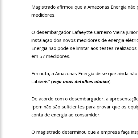
profissionais da Segurança
Magistrado afirmou que a Amazonas Energia não p
07:21
Grave explosão em c
medidores.
O desembargador Lafaeytte Carneiro Vieira Junior
18:42
Preço médio da gasol
instalação dos novos medidores de energia elétr
Energia não pode se limitar aos testes realizado
em 57 medidores.
17:36
Prefeitura de Manau
amazonense
Em nota, a Amazonas Energia disse que ainda não 
10:55
Proposta de decreto
cabíveis” (
veja mais detalhes abaixo
).
Bolsonaro
10:07
SSP-AM vistoria co
De acordo com o desembargador, a apresentação
Ipem não são suficientes para provar que os eq
conta de energia ao consumidor.
22:31
Mulher mata o própr
O magistrado determinou que a empresa faça ins