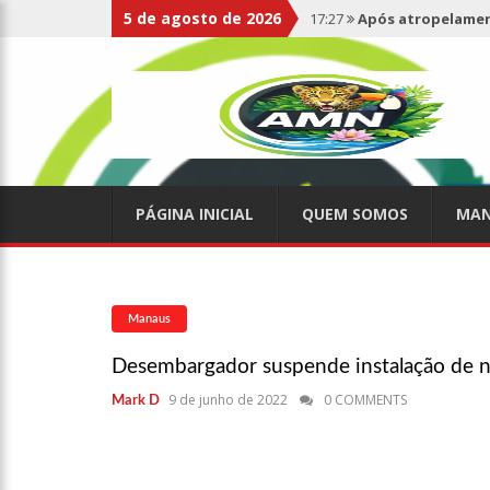
5 de agosto de 2026
17:27
Após atropelament
expelidos
17:00
Haras Nilton Lins
07:19
Saiba quem é Mazin
PÁGINA INICIAL
QUEM SOMOS
MAN
09:48
Consumidores denun
de supermercado na Cida
08:00
Justiça proíbe ex-p
Manaus
Desembargador suspende instalação de 
15:01
Carro envolvido em 
9 de junho de 2022
0 COMMENTS
Mark D
13:43
Wilson Lima entrega