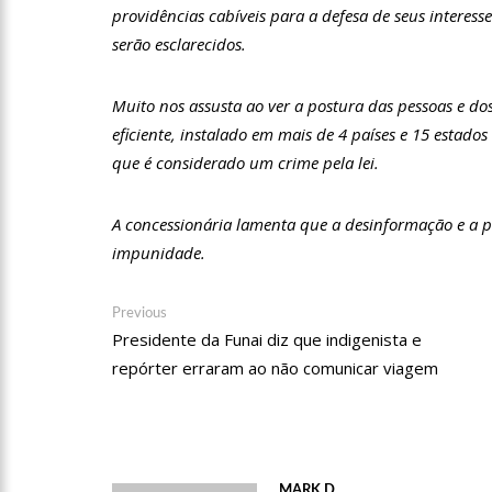
providências cabíveis para a defesa de seus interess
12:51
Hissa Abrahão dispa
serão esclarecidos.
Muito nos assusta ao ver a postura das pessoas e do
21:55
Hissa Abrahão fala 
eficiente, instalado em mais de 4 países e 15 estados
que é considerado um crime pela lei.
22:45
Hissa Abrahão tem ca
A concessionária lamenta que a desinformação e a p
impunidade.
20:33
Hissa Abrahão pede
Navegação
Previous
Previous
10:39
Tecnologia 5G: Sin
post:
Presidente da Funai diz que indigenista e
de
repórter erraram ao não comunicar viagem
Post
10:32
Vacinação contra C
18:03
Bolsistas do Prouni
MARK D