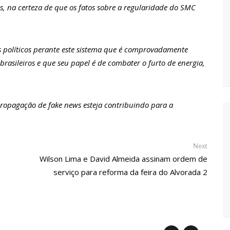
es, na certeza de que os fatos sobre a regularidade do SMC
ra e deve ser o primeiro no Avante à Câmara Federal
s políticos perante este sistema que é comprovadamente
em oportunidades para feirantes no Eldorado
 brasileiros e que seu papel é de combater o furto de energia,
ndidatura deferida pela Justiça Eleitoral
ropagação de fake news esteja contribuindo para a
 aos eleitores que compareçam às urnas
Next
Next
al em Manaus será ativado até novembro deste ano
post:
Wilson Lima e David Almeida assinam ordem de
serviço para reforma da feira do Alvorada 2
ovid-19 acontece em 12 postos neste sábado em Manaus
 começam a receber hoje auxílio de R$ 400