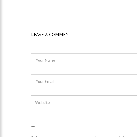
08:46
Bolsonaro vai reto
22:10
PRÉ-CANDIDATURA – ‘
LEAVE A COMMENT
festa popular
14:41
Mais de 50 unidades
semana em Manaus
13:57
Moradores celebram
11:55
Enem só em 2022, te
11:32
Engenheiro é o segun
11:07
Ucrânia recupera ce