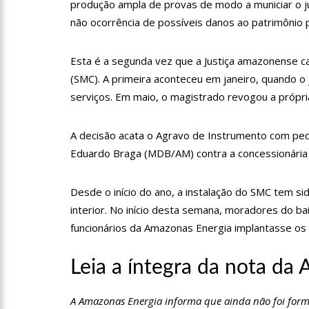
produção ampla de provas de modo a municiar o 
09:06
David Almeida desce
não ocorrência de possíveis danos ao patrimônio pú
‘meu deputado federal’
13:31
A Vitória Do Empre
Esta é a segunda vez que a Justiça amazonense c
(SMC). A primeira aconteceu em janeiro, quando 
serviços. Em maio, o magistrado revogou a própri
09:04
BOMBA! Pastor é coa
com candidatos da instituiç
A decisão acata o Agravo de Instrumento com ped
15:00
Com a família, Israe
Eduardo Braga (MDB/AM) contra a concessionária
Desde o início do ano, a instalação do SMC tem s
23:48
Hissa Abrahão é re
interior. No início desta semana, moradores do b
funcionários da Amazonas Energia implantasse os 
23:40
Hissa Abrahão criti
Leia a íntegra da nota da
18:08
Com quase 300 mil v
A Amazonas Energia informa que ainda não foi forma
zona Sul de Manaus