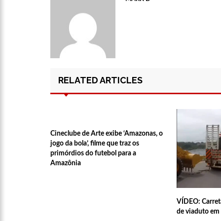
17:50
Pesquisa aponta que
no Amazonas
20:07
Amazonino pretende
RELATED ARTICLES
desemprego? fome e misér
19:46
Viviane Lima é apo
20:23
Prefeitura abre cr
Cineclube de Arte exibe ‘Amazonas, o
jogo da bola’, filme que traz os
primórdios do futebol para a
Amazônia
00:59
Pré-Candidata a De
intenção de votos
10:06
Populares expulsam
VÍDEO: Carreta
de viaduto e
medidores em Manaus