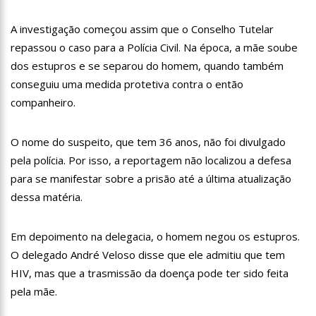
18:08
Com quase 300 mil votos para o Senado em 2018, Hissa é
recebido por multidão na zona Sul de Manaus
A investigação começou assim que o Conselho Tutelar
12:51
Hissa Abrahão dispara e deve ser o primeiro no Avante à
repassou o caso para a Polícia Civil. Na época, a mãe soube
Câmara Federal
dos estupros e se separou do homem, quando também
21:55
Hissa Abrahão fala em oportunidades para feirantes no
conseguiu uma medida protetiva contra o então
Eldorado
companheiro.
22:45
Hissa Abrahão tem candidatura deferida pela Justiça Eleitoral
20:33
Hissa Abrahão pede aos eleitores que compareçam às urnas
O nome do suspeito, que tem 36 anos, não foi divulgado
pela polícia. Por isso, a reportagem não localizou a defesa
10:39
Tecnologia 5G: Sinal em Manaus será ativado até novembro
para se manifestar sobre a prisão até a última atualização
deste ano
dessa matéria.
10:32
Vacinação contra Covid-19 acontece em 12 postos neste
sábado em Manaus
18:03
Bolsistas do Prouni começam a receber hoje auxílio de R$
Em depoimento na delegacia, o homem negou os estupros.
400
O delegado André Veloso disse que ele admitiu que tem
17:50
Pesquisa aponta que tecnologia pode ajudar na melhoria da
HIV, mas que a trasmissão da doença pode ter sido feita
qualidade das escolas no Amazonas
pela mãe.
20:07
Amazonino pretende transforma o estado em um canteiro de
obras para combater desemprego? fome e miséria