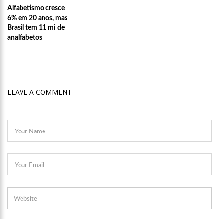
Alfabetismo cresce
15:26
Prefeitura abre processo seletivo para professores de
Ciências e Matemática
6% em 20 anos, mas
Brasil tem 11 mi de
15:17
Vacinação em Parintins: Governador Wilson Lima antecipa
analfabetos
vacinação contra a Covid-19 para população acima de 22 anos
11:36
Faustão fica fora da TV até 2022; devido demissão
antecipada, veja mas detalhes;
15:48
Deputado confronta Amazonas Energia e defende Lei que
proíbe cortes por inadimplência
LEAVE A COMMENT
15:15
FVS-AM alerta que população deve completar esquema
vacinal contra Covid-19 com segunda dose
15:08
Na CPI, Omar Aziz alerta sobre pré-julgamentos no ‘Caso
Covaxin’
14:36
Técnico de enfermagem é preso acusado de estuprar pelo
menos 3 pacientes na UPA Campos Sales
16:11
O IMF INSTITUTO em parceria com a FREMPEEI/AM promovem
encontro para microempresários, mei e comerciantes.
07:18
Lista de bilionários da Forbes ganha 20 brasileiros e tem
crescimento recorde na pandemia
06:52
Cotação do Dólar Hoje – R$ 4,96