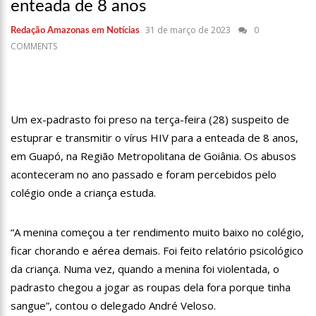
enteada de 8 anos
17:36
Prefeitura de Manaus recupera praça da Saudade e
fortalece patrimônio histórico amazonense
31 de março de 2023
0
Redação Amazonas em Notícias
10:55
Proposta de decreto para golpe dá munição à ofensiva
COMMENTS
jurídica de Lula contra Bolsonaro
10:07
SSP-AM vistoria construção do Canil do Corpo de Bombeiros
do Amazonas
22:31
Mulher mata o próprio marido a facadas após descobrir
traição; veja vídeo
Um ex-padrasto foi preso na terça-feira (28) suspeito de
09:06
David Almeida desce de carro na Boulevard e reafirma apoio
estuprar e transmitir o vírus HIV para a enteada de 8 anos,
para Hissa Abrahão: ‘meu deputado federal’
em Guapó, na Região Metropolitana de Goiânia. Os abusos
13:31
A Vitória Do Empreendedorismo
aconteceram no ano passado e foram percebidos pelo
colégio onde a criança estuda.
09:04
BOMBA! Pastor é coagido por sistema político da Ieadam para
adesivar seu veículo com candidatos da instituição – Veja vídeo!
15:00
Com a família, Israel Carvalho participa de ato pró-Brasil
“A menina começou a ter rendimento muito baixo no colégio,
neste 07 de setembro
ficar chorando e aérea demais. Foi feito relatório psicológico
23:48
Hissa Abrahão é recebido por multidão na zona Leste de
da criança. Numa vez, quando a menina foi violentada, o
Manaus
padrasto chegou a jogar as roupas dela fora porque tinha
23:40
Hissa Abrahão critica decisão de Barroso sobre piso salarial
sangue”, contou o delegado André Veloso.
de enfermeiros