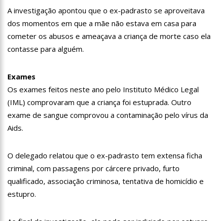
19:46
Viviane Lima é aposta do MDB para ser deputada federal do
A investigação apontou que o ex-padrasto se aproveitava
Amazonas
dos momentos em que a mãe não estava em casa para
20:23
Prefeitura abre credenciamento de prestadores de serviços
cometer os abusos e ameaçava a criança de morte caso ela
para o Manausmed
contasse para alguém.
00:59
Pré-Candidata a Deputada Federal, Viviane Lima(MDB)
desponta nas pesquisas de intenção de votos
10:06
Populares expulsam equipe da Amazonas Energia que
Exames
tentava instalar novos medidores em Manaus
Os exames feitos neste ano pelo Instituto Médico Legal
08:46
Bolsonaro vai retornar a Manaus na segunda quinzena de
(IML) comprovaram que a criança foi estuprada. Outro
Junho, afirma Menezes
exame de sangue comprovou a contaminação pelo vírus da
22:10
PRÉ-CANDIDATURA – ‘Vamos mostrar nossa força’, diz Arthur
ao ser ovacionado em festa popular
Aids.
14:41
Mais de 50 unidades de saúde da Prefeitura ofertam vacina
contra a Covid-19 nesta semana em Manaus
O delegado relatou que o ex-padrasto tem extensa ficha
13:57
Moradores celebram pagamento de indenizações do Anel
criminal, com passagens por cárcere privado, furto
Viário Leste
qualificado, associação criminosa, tentativa de homicídio e
11:55
Enem só em 2022, tem 3,3 milhões de inscrições confirmadas
no Brasil
estupro.
11:32
Engenheiro é o segundo brasileiro a viajar ao espaço, confira
agora: