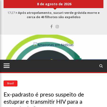
8 de agosto de 2026
17:27
Após atropelamento, sucuri-verde grávida morre e
cerca de 40 filhotes são expelidos
17:00
Haras Nilton Lins já registra 9 mortes de cavalos por
suspeita de botulismo
07:19
Saiba quem é Mazinho da Ecobarreira, candidato a vereador
de Manaus (vídeo)
09:48
Consumidores denunciam falta de preços em produtos e até
mau cheiro em freezer de supermercado na Cidade Nova
08:00
Justiça proíbe ex-prefeito de chegar perto de prefeita de
Nhamundá, no AM
15:01
Carro envolvido em acidente fatal pertencia a Wanderley
Andrade
13:43
Wilson Lima entrega 68 novas viaturas e mais de 4 mil
equipamentos aos profissionais da Segurança Pública
Brasil
07:21
Grave explosão em clube de tiro deixa quatro vítimas fatais
em Manaus
Ex-padrasto é preso suspeito de
18:42
Preço médio da gasolina registra queda e vai a R$ 5,04 no
estuprar e transmitir HIV para a
país, diz ANP