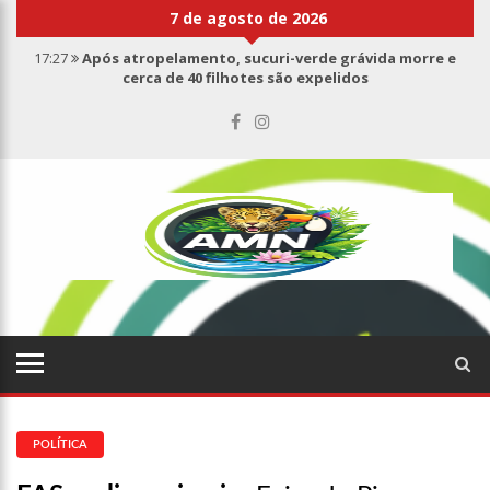
7 de agosto de 2026
17:27
Após atropelamento, sucuri-verde grávida morre e
cerca de 40 filhotes são expelidos
17:00
Haras Nilton Lins já registra 9 mortes de cavalos por
suspeita de botulismo
07:19
Saiba quem é Mazinho da Ecobarreira, candidato a vereador
de Manaus (vídeo)
09:48
Consumidores denunciam falta de preços em produtos e até
mau cheiro em freezer de supermercado na Cidade Nova
08:00
Justiça proíbe ex-prefeito de chegar perto de prefeita de
Nhamundá, no AM
15:01
Carro envolvido em acidente fatal pertencia a Wanderley
Andrade
13:43
Wilson Lima entrega 68 novas viaturas e mais de 4 mil
equipamentos aos profissionais da Segurança Pública
07:21
Grave explosão em clube de tiro deixa quatro vítimas fatais
em Manaus
POLÍTICA
18:42
Preço médio da gasolina registra queda e vai a R$ 5,04 no
país, diz ANP