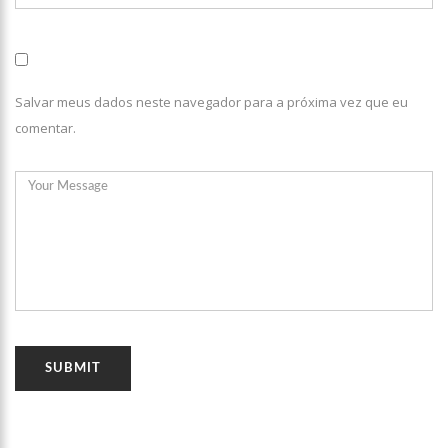
11:49
Rodoviários suspendem paralisação e ônibus circulam
normalmente em Manaus
11:44
Loja inaugurada há pouco mais de dois meses é destruída
por incêndio de grandes proporções no bairro Colônia Terra Nova
Salvar meus dados neste navegador para a próxima vez que eu
(vídeo)
11:37
Ronildo Souza questiona Renato Júnior sobre instalação de
comentar.
radares e cobra transparência na arrecadação com multas em
Manaus
17:47
Ações da PM capturam nove foragidos da Justiça na capital
amazonense