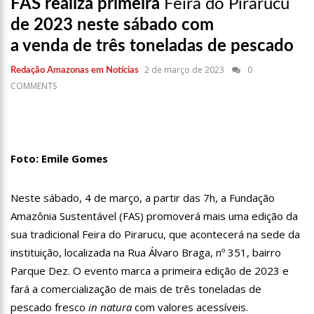
FAS realiza primeira
Feira do Pirarucu
17:36
Prefeitura de Manaus recupera praça da Saudade e
fortalece patrimônio histórico amazonense
de 2023 neste sábado com
10:55
Proposta de decreto para golpe dá munição à ofensiva
a venda de três toneladas de pescado
jurídica de Lula contra Bolsonaro
10:07
SSP-AM vistoria construção do Canil do Corpo de Bombeiros
2 de março de 2023
0
Redação Amazonas em Notícias
do Amazonas
COMMENTS
22:31
Mulher mata o próprio marido a facadas após descobrir
traição; veja vídeo
09:06
David Almeida desce de carro na Boulevard e reafirma apoio
para Hissa Abrahão: ‘meu deputado federal’
Foto: Emile Gomes
13:31
A Vitória Do Empreendedorismo
09:04
BOMBA! Pastor é coagido por sistema político da Ieadam para
Neste sábado, 4 de março, a partir das 7h, a Fundação
adesivar seu veículo com candidatos da instituição – Veja vídeo!
Amazônia Sustentável (FAS) promoverá mais uma edição da
15:00
Com a família, Israel Carvalho participa de ato pró-Brasil
sua tradicional Feira do Pirarucu, que acontecerá na sede da
neste 07 de setembro
instituição, localizada na Rua Álvaro Braga, nº 351, bairro
23:48
Hissa Abrahão é recebido por multidão na zona Leste de
Parque Dez. O evento marca a primeira edição de 2023 e
Manaus
fará a comercialização de mais de três toneladas de
23:40
Hissa Abrahão critica decisão de Barroso sobre piso salarial
de enfermeiros
pescado fresco
in natura
com valores acessíveis.