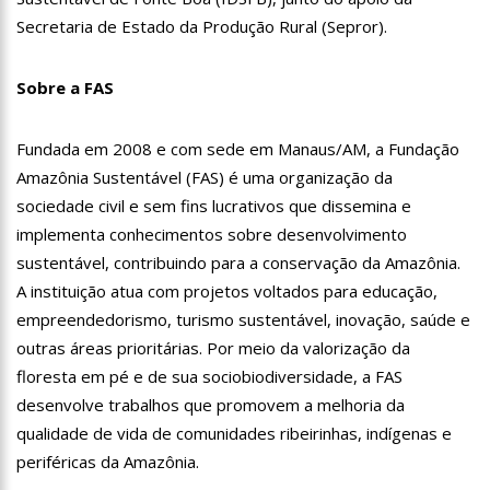
11:07
Ucrânia recupera cerca de 20% do território perdido em
Secretaria de Estado da Produção Rural (Sepror).
Sievierodonetsk
15:39
Provas do concurso da Semsa do nível médio acontecem
Sobre a FAS
neste domingo em Manaus
15:24
Wilson Lima concede a 6.705 famílias o direito de uso da terra
em 11 Unidades de Conservação Estaduais
Fundada em 2008 e com sede em Manaus/AM, a Fundação
20:34
Capacitação para Conselheiros Tutelares do Amazonas tem
Amazônia Sustentável (FAS) é uma organização da
inicio programado para setembro
sociedade civil e sem fins lucrativos que dissemina e
17:01
Veja agora a programação Cultural para o domingo do Dia
implementa conhecimentos sobre desenvolvimento
dos Pais na cidade de Manaus.
sustentável, contribuindo para a conservação da Amazônia.
21:23
Após Receber R$21,4 Milhões Do Governo Do Amazonas,
Prime Serviços É Barrada Pelo CSC
A instituição atua com projetos voltados para educação,
18:55
Violinista Victor Camilo encanta a cidade de Manaus com
empreendedorismo, turismo sustentável, inovação, saúde e
suas belas performance
outras áreas prioritárias. Por meio da valorização da
19:03
Deputado Péricles Faz Manobra Que Pode Enterrar CPI Da
floresta em pé e de sua sociobiodiversidade, a FAS
Pandemia, Na ALEAM
desenvolve trabalhos que promovem a melhoria da
14:31
Começa na próxima semana em Manaus, a vacinação em
massa contra a Influenza, sendo disponibilizada para toda
qualidade de vida de comunidades ribeirinhas, indígenas e
população.
periféricas da Amazônia.
11:41
Morre Otávio Raman Neves, dono do jornal em tempo,
afiliada do SBT em Manaus, de covid-19. Muita emoção dos