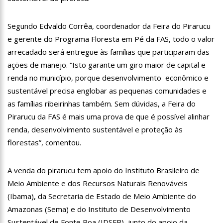
19:46
Viviane Lima é aposta do MDB para ser deputada federal do
Amazonas
Segundo Edvaldo Corrêa, coordenador da Feira do Pirarucu
20:23
Prefeitura abre credenciamento de prestadores de serviços
e gerente do Programa Floresta em Pé da FAS, todo o valor
para o Manausmed
arrecadado será entregue às famílias que participaram das
00:59
Pré-Candidata a Deputada Federal, Viviane Lima(MDB)
desponta nas pesquisas de intenção de votos
ações de manejo. “Isto garante um giro maior de capital e
10:06
Populares expulsam equipe da Amazonas Energia que
renda no município, porque desenvolvimento econômico e
tentava instalar novos medidores em Manaus
sustentável precisa englobar as pequenas comunidades e
08:46
Bolsonaro vai retornar a Manaus na segunda quinzena de
as famílias ribeirinhas também. Sem dúvidas, a Feira do
Junho, afirma Menezes
Pirarucu da FAS é mais uma prova de que é possível alinhar
22:10
PRÉ-CANDIDATURA – ‘Vamos mostrar nossa força’, diz Arthur
ao ser ovacionado em festa popular
renda, desenvolvimento sustentável e proteção às
14:41
Mais de 50 unidades de saúde da Prefeitura ofertam vacina
florestas”, comentou.
contra a Covid-19 nesta semana em Manaus
13:57
Moradores celebram pagamento de indenizações do Anel
A venda do pirarucu tem apoio do Instituto Brasileiro de
Viário Leste
Meio Ambiente e dos Recursos Naturais Renováveis
11:55
Enem só em 2022, tem 3,3 milhões de inscrições confirmadas
no Brasil
(Ibama), da Secretaria de Estado de Meio Ambiente do
11:32
Amazonas (Sema) e do Instituto de Desenvolvimento
Engenheiro é o segundo brasileiro a viajar ao espaço, confira
agora:
Sustentável de Fonte Boa (IDSFB), junto do apoio da