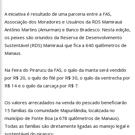
18:08
Com quase 300 mil votos para o Senado em 2018, Hissa é
recebido por multidão na zona Sul de Manaus
A iniciativa é resultado de uma parceria entre a FAS,
12:51
Hissa Abrahão dispara e deve ser o primeiro no Avante à
Associação dos Moradores e Usuários da RDS Mamirauá
Câmara Federal
Antônio Martins (Amurman) e Banco Bradesco. Nesta edição,
21:55
Hissa Abrahão fala em oportunidades para feirantes no
Eldorado
os peixes são oriundos da Reserva de Desenvolvimento
22:45
Hissa Abrahão tem candidatura deferida pela Justiça Eleitoral
Sustentável (RDS) Mamirauá que fica a 640 quilômetros de
Manaus.
20:33
Hissa Abrahão pede aos eleitores que compareçam às urnas
Na Feira do Pirarucu da FAS, o quilo da manta será vendido
10:39
Tecnologia 5G: Sinal em Manaus será ativado até novembro
deste ano
por R$ 20, o quilo do filé por R$ 30, o quilo da ventrecha por
10:32
Vacinação contra Covid-19 acontece em 12 postos neste
R$ 14 e o quilo da carcaça por R$ 7.
sábado em Manaus
18:03
Bolsistas do Prouni começam a receber hoje auxílio de R$
Os valores arrecadados na venda do pescado beneficiarão
400
15 famílias da comunidade Mapurilândia, localizada no
17:50
Pesquisa aponta que tecnologia pode ajudar na melhoria da
qualidade das escolas no Amazonas
município de Fonte Boa (a 678 quilômetros de Manaus).
20:07
Todas as famílias são diretamente ligadas ao manejo legal e
Amazonino pretende transforma o estado em um canteiro de
obras para combater desemprego? fome e miséria
sustentável do pirarucu.