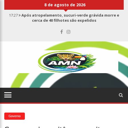
8 de agosto de 2026
17:27
Após atropelamento, sucuri-verde grávida morre e
cerca de 40 filhotes são expelidos
17:00
Haras Nilton Lins já registra 9 mortes de cavalos por
suspeita de botulismo
07:19
Saiba quem é Mazinho da Ecobarreira, candidato a vereador
de Manaus (vídeo)
09:48
Consumidores denunciam falta de preços em produtos e até
mau cheiro em freezer de supermercado na Cidade Nova
08:00
Justiça proíbe ex-prefeito de chegar perto de prefeita de
Nhamundá, no AM
15:01
Carro envolvido em acidente fatal pertencia a Wanderley
Andrade
13:43
Wilson Lima entrega 68 novas viaturas e mais de 4 mil
equipamentos aos profissionais da Segurança Pública
07:21
Grave explosão em clube de tiro deixa quatro vítimas fatais
em Manaus
Governo
18:42
Preço médio da gasolina registra queda e vai a R$ 5,04 no
país, diz ANP