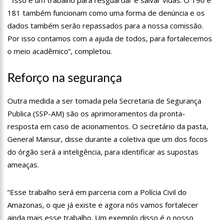
“Isso é um trabalho para resguardar e salvar vidas. O 190 e
19:46
Viviane Lima é aposta do MDB para ser deputada federal do
181 também funcionam como uma forma de denúncia e os
Amazonas
dados também serão repassados para a nossa comissão.
20:23
Prefeitura abre credenciamento de prestadores de serviços
Por isso contamos com a ajuda de todos, para fortalecemos
para o Manausmed
o meio acadêmico”, completou.
00:59
Pré-Candidata a Deputada Federal, Viviane Lima(MDB)
desponta nas pesquisas de intenção de votos
10:06
Populares expulsam equipe da Amazonas Energia que
Reforço na segurança
tentava instalar novos medidores em Manaus
08:46
Bolsonaro vai retornar a Manaus na segunda quinzena de
Outra medida a ser tomada pela Secretaria de Segurança
Junho, afirma Menezes
Publica (SSP-AM) são os aprimoramentos da pronta-
22:10
PRÉ-CANDIDATURA – ‘Vamos mostrar nossa força’, diz Arthur
resposta em caso de acionamentos. O secretário da pasta,
ao ser ovacionado em festa popular
General Mansur, disse durante a coletiva que um dos focos
14:41
Mais de 50 unidades de saúde da Prefeitura ofertam vacina
contra a Covid-19 nesta semana em Manaus
do órgão será a inteligência, para identificar as supostas
13:57
Moradores celebram pagamento de indenizações do Anel
ameaças.
Viário Leste
11:55
Enem só em 2022, tem 3,3 milhões de inscrições confirmadas
“Esse trabalho será em parceria com a Polícia Civil do
no Brasil
Amazonas, o que já existe e agora nós vamos fortalecer
11:32
Engenheiro é o segundo brasileiro a viajar ao espaço, confira
agora:
ainda mais esse trabalho. Um exemplo disso é o nosso