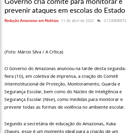
Governo cria comitê para monitorar e
17:36
Prefeitura de Manaus recupera praça da Saudade e
fortalece patrimônio histórico amazonense
prevenir ataques em escolas do Estado
10:55
Proposta de decreto para golpe dá munição à ofensiva
11 de abril de 2023
0 COMMENTS
Redação Amazonas em Notícias
jurídica de Lula contra Bolsonaro
10:07
SSP-AM vistoria construção do Canil do Corpo de Bombeiros
do Amazonas
22:31
Mulher mata o próprio marido a facadas após descobrir
traição; veja vídeo
(Foto: Márcio Silva / A Crítica)
09:06
David Almeida desce de carro na Boulevard e reafirma apoio
para Hissa Abrahão: ‘meu deputado federal’
O Governo do Amazonas anunciou na tarde desta segunda-
13:31
A Vitória Do Empreendedorismo
feira (10), em coletiva de imprensa, a criação do Comitê
09:04
BOMBA! Pastor é coagido por sistema político da Ieadam para
Interinstitucional de Proteção, Monitoramento, Guarda e
adesivar seu veículo com candidatos da instituição – Veja vídeo!
Segurança Escolar, bem como do Núcleo de Inteligência e
15:00
Com a família, Israel Carvalho participa de ato pró-Brasil
Segurança Escolar (Nise), como medidas para monitorar e
neste 07 de setembro
prevenir todas as formas de violência no ambiente escolar.
23:48
Hissa Abrahão é recebido por multidão na zona Leste de
Manaus
Segundo a secretária de educação do Amazonas, Kuka
23:40
Hissa Abrahão critica decisão de Barroso sobre piso salarial
de enfermeiros
Chaves, esse é um momento ideal para a criação de um