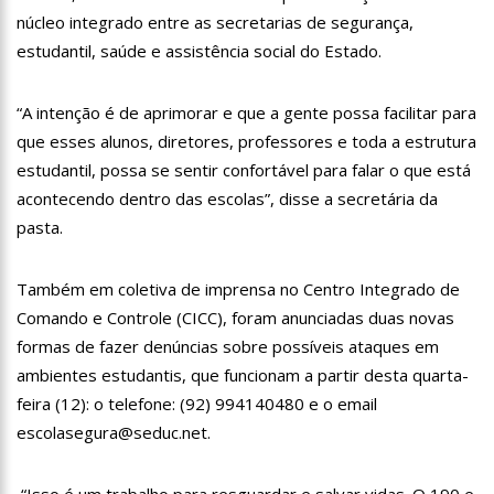
18:08
Com quase 300 mil votos para o Senado em 2018, Hissa é
núcleo integrado entre as secretarias de segurança,
recebido por multidão na zona Sul de Manaus
estudantil, saúde e assistência social do Estado.
12:51
Hissa Abrahão dispara e deve ser o primeiro no Avante à
Câmara Federal
“A intenção é de aprimorar e que a gente possa facilitar para
21:55
Hissa Abrahão fala em oportunidades para feirantes no
Eldorado
que esses alunos, diretores, professores e toda a estrutura
22:45
Hissa Abrahão tem candidatura deferida pela Justiça Eleitoral
estudantil, possa se sentir confortável para falar o que está
acontecendo dentro das escolas”, disse a secretária da
20:33
Hissa Abrahão pede aos eleitores que compareçam às urnas
pasta.
10:39
Tecnologia 5G: Sinal em Manaus será ativado até novembro
deste ano
Também em coletiva de imprensa no Centro Integrado de
10:32
Vacinação contra Covid-19 acontece em 12 postos neste
Comando e Controle (CICC), foram anunciadas duas novas
sábado em Manaus
formas de fazer denúncias sobre possíveis ataques em
18:03
Bolsistas do Prouni começam a receber hoje auxílio de R$
ambientes estudantis, que funcionam a partir desta quarta-
400
feira (12): o telefone: (92) 994140480 e o email
17:50
Pesquisa aponta que tecnologia pode ajudar na melhoria da
qualidade das escolas no Amazonas
escolasegura@seduc.net.
20:07
Amazonino pretende transforma o estado em um canteiro de
obras para combater desemprego? fome e miséria