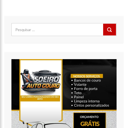
11:49
Rodoviários suspendem paralisação e ônibus circulam
normalmente em Manaus
11:44
Loja inaugurada há pouco mais de dois meses é destruída
por incêndio de grandes proporções no bairro Colônia Terra Nova
Pesquisar
(vídeo)
por:
11:37
Ronildo Souza questiona Renato Júnior sobre instalação de
radares e cobra transparência na arrecadação com multas em
Manaus
17:47
Ações da PM capturam nove foragidos da Justiça na capital
amazonense