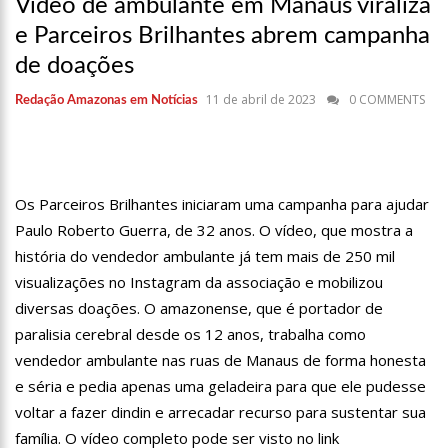
Vídeo de ambulante em Manaus viraliza
10:55
Proposta de decreto para golpe dá munição à ofensiva
jurídica de Lula contra Bolsonaro
e Parceiros Brilhantes abrem campanha
10:07
SSP-AM vistoria construção do Canil do Corpo de Bombeiros
de doações
do Amazonas
22:31
Mulher mata o próprio marido a facadas após descobrir
11 de abril de 2023
0 COMMENTS
Redação Amazonas em Notícias
traição; veja vídeo
09:06
David Almeida desce de carro na Boulevard e reafirma apoio
para Hissa Abrahão: ‘meu deputado federal’
13:31
A Vitória Do Empreendedorismo
Os Parceiros Brilhantes iniciaram uma campanha para ajudar
Paulo Roberto Guerra, de 32 anos. O vídeo, que mostra a
09:04
BOMBA! Pastor é coagido por sistema político da Ieadam para
adesivar seu veículo com candidatos da instituição – Veja vídeo!
história do vendedor ambulante já tem mais de 250 mil
15:00
Com a família, Israel Carvalho participa de ato pró-Brasil
visualizações no Instagram da associação e mobilizou
neste 07 de setembro
diversas doações. O amazonense, que é portador de
23:48
Hissa Abrahão é recebido por multidão na zona Leste de
paralisia cerebral desde os 12 anos, trabalha como
Manaus
vendedor ambulante nas ruas de Manaus de forma honesta
23:40
Hissa Abrahão critica decisão de Barroso sobre piso salarial
e séria e pedia apenas uma geladeira para que ele pudesse
de enfermeiros
voltar a fazer dindin e arrecadar recurso para sustentar sua
18:08
Com quase 300 mil votos para o Senado em 2018, Hissa é
recebido por multidão na zona Sul de Manaus
família. O vídeo completo pode ser visto no link