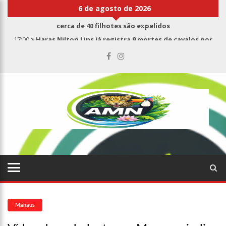
6 de agosto de 2026
17:00
Haras Nilton Lins já registra 9 mortes de cavalos por
suspeita de botulismo
07:19
Saiba quem é Mazinho da Ecobarreira, candidato a vereador
de Manaus (vídeo)
09:48
Consumidores denunciam falta de preços em produtos e até
mau cheiro em freezer de supermercado na Cidade Nova
08:00
Justiça proíbe ex-prefeito de chegar perto de prefeita de
Nhamundá, no AM
15:01
Carro envolvido em acidente fatal pertencia a Wanderley
Andrade
13:43
Wilson Lima entrega 68 novas viaturas e mais de 4 mil
equipamentos aos profissionais da Segurança Pública
07:21
Grave explosão em clube de tiro deixa quatro vítimas fatais
em Manaus
18:42
Preço médio da gasolina registra queda e vai a R$ 5,04 no
país, diz ANP
Manaus
17:36
Prefeitura de Manaus recupera praça da Saudade e
fortalece patrimônio histórico amazonense