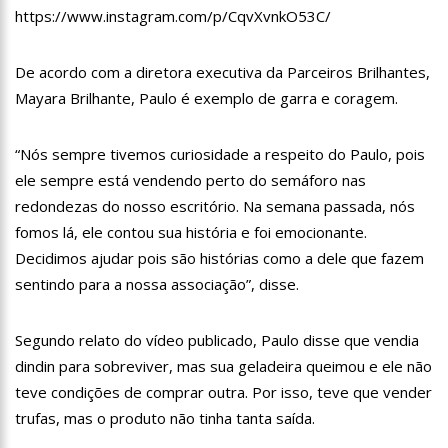
12:51
Hissa Abrahão dispara e deve ser o primeiro no Avante à
https://www.instagram.com/p/CqvXvnkO53C/
Câmara Federal
21:55
Hissa Abrahão fala em oportunidades para feirantes no
De acordo com a diretora executiva da Parceiros Brilhantes,
Eldorado
Mayara Brilhante, Paulo é exemplo de garra e coragem.
22:45
Hissa Abrahão tem candidatura deferida pela Justiça Eleitoral
20:33
Hissa Abrahão pede aos eleitores que compareçam às urnas
“Nós sempre tivemos curiosidade a respeito do Paulo, pois
ele sempre está vendendo perto do semáforo nas
10:39
Tecnologia 5G: Sinal em Manaus será ativado até novembro
redondezas do nosso escritório. Na semana passada, nós
deste ano
fomos lá, ele contou sua história e foi emocionante.
10:32
Vacinação contra Covid-19 acontece em 12 postos neste
sábado em Manaus
Decidimos ajudar pois são histórias como a dele que fazem
18:03
Bolsistas do Prouni começam a receber hoje auxílio de R$
sentindo para a nossa associação”, disse.
400
17:50
Pesquisa aponta que tecnologia pode ajudar na melhoria da
Segundo relato do vídeo publicado, Paulo disse que vendia
qualidade das escolas no Amazonas
dindin para sobreviver, mas sua geladeira queimou e ele não
20:07
Amazonino pretende transforma o estado em um canteiro de
obras para combater desemprego? fome e miséria
teve condições de comprar outra. Por isso, teve que vender
trufas, mas o produto não tinha tanta saída.
19:46
Viviane Lima é aposta do MDB para ser deputada federal do
Amazonas