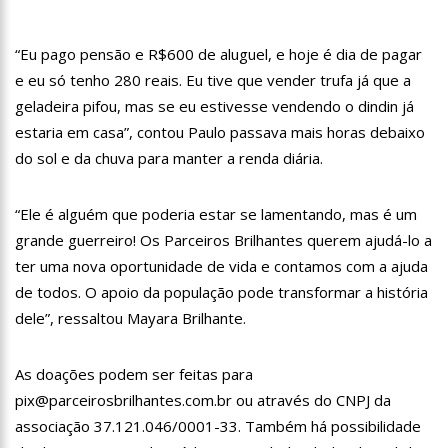
15:39
Provas do concurso da Semsa do nível médio acontecem
neste domingo em Manaus
“Eu pago pensão e R$600 de aluguel, e hoje é dia de pagar
15:24
Wilson Lima concede a 6.705 famílias o direito de uso da terra
e eu só tenho 280 reais. Eu tive que vender trufa já que a
em 11 Unidades de Conservação Estaduais
geladeira pifou, mas se eu estivesse vendendo o dindin já
20:34
Capacitação para Conselheiros Tutelares do Amazonas tem
inicio programado para setembro
estaria em casa”, contou Paulo passava mais horas debaixo
17:01
Veja agora a programação Cultural para o domingo do Dia
do sol e da chuva para manter a renda diária.
dos Pais na cidade de Manaus.
21:23
Após Receber R$21,4 Milhões Do Governo Do Amazonas,
“Ele é alguém que poderia estar se lamentando, mas é um
Prime Serviços É Barrada Pelo CSC
grande guerreiro! Os Parceiros Brilhantes querem ajudá-lo a
18:55
Violinista Victor Camilo encanta a cidade de Manaus com
suas belas performance
ter uma nova oportunidade de vida e contamos com a ajuda
19:03
Deputado Péricles Faz Manobra Que Pode Enterrar CPI Da
de todos. O apoio da população pode transformar a história
Pandemia, Na ALEAM
dele”, ressaltou Mayara Brilhante.
14:31
Começa na próxima semana em Manaus, a vacinação em
massa contra a Influenza, sendo disponibilizada para toda
população.
As doações podem ser feitas para
11:41
Morre Otávio Raman Neves, dono do jornal em tempo,
afiliada do SBT em Manaus, de covid-19. Muita emoção dos
pix@parceirosbrilhantes.com.br ou através do CNPJ da
familiares e amigos que compareceram ao velório.
17:35
Omar Aziz anuncia, CPI da Covid não fará recesso.
associação 37.121.046/0001-33. Também há possibilidade