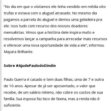
20:23
Prefeitura abre credenciamento de prestadores de serviços
“No dia em que o visitamos ele tinha vendido em média oito
para o Manausmed
trufas e estava com o aluguel atrasado. No mesmo dia
00:59
Pré-Candidata a Deputada Federal, Viviane Lima(MDB)
pagamos a parcela do aluguel e demos uma geladeira pra
desponta nas pesquisas de intenção de votos
ele. Isso tudo com recurso dos nossos doadores
10:06
Populares expulsam equipe da Amazonas Energia que
tentava instalar novos medidores em Manaus
mensalistas. Vimos que a história dele inspira muito e
08:46
Bolsonaro vai retornar a Manaus na segunda quinzena de
resolvemos lançar a campanha para arrecadar mais recursos
Junho, afirma Menezes
e oferecer uma nova oportunidade de vida a ele”, informou
22:10
PRÉ-CANDIDATURA – ‘Vamos mostrar nossa força’, diz Arthur
Mayara Brilhante.
ao ser ovacionado em festa popular
14:41
Mais de 50 unidades de saúde da Prefeitura ofertam vacina
contra a Covid-19 nesta semana em Manaus
Sobre #AjudePaulodoDindin
13:57
Moradores celebram pagamento de indenizações do Anel
Viário Leste
Paulo Guerra é casado e tem duas filhas, uma de 7 e outra
11:55
Enem só em 2022, tem 3,3 milhões de inscrições confirmadas
de 10 anos. Apesar de já ser aposentado, o valor que
no Brasil
recebe, de um salário mínimo, não cobre os custos de sua
11:32
Engenheiro é o segundo brasileiro a viajar ao espaço, confira
agora:
família. Sua esposa faz bico de faxina, mas a renda não é
11:07
Ucrânia recupera cerca de 20% do território perdido em
suficiente.
Sievierodonetsk