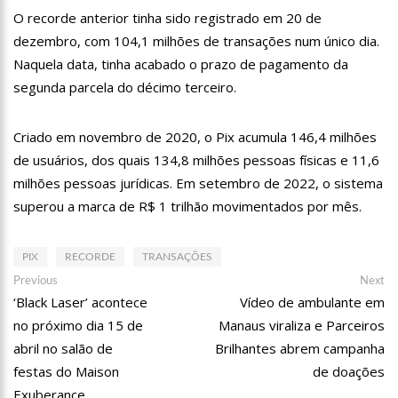
O recorde anterior tinha sido registrado em 20 de
15:00
Com a família, Israel Carvalho participa de ato pró-Brasil
neste 07 de setembro
dezembro, com 104,1 milhões de transações num único dia.
Naquela data, tinha acabado o prazo de pagamento da
23:48
Hissa Abrahão é recebido por multidão na zona Leste de
Manaus
segunda parcela do décimo terceiro.
23:40
Hissa Abrahão critica decisão de Barroso sobre piso salarial
de enfermeiros
Criado em novembro de 2020, o Pix acumula 146,4 milhões
de usuários, dos quais 134,8 milhões pessoas físicas e 11,6
18:08
Com quase 300 mil votos para o Senado em 2018, Hissa é
recebido por multidão na zona Sul de Manaus
milhões pessoas jurídicas. Em setembro de 2022, o sistema
superou a marca de R$ 1 trilhão movimentados por mês.
12:51
Hissa Abrahão dispara e deve ser o primeiro no Avante à
Câmara Federal
21:55
Hissa Abrahão fala em oportunidades para feirantes no
PIX
RECORDE
TRANSAÇÕES
Eldorado
Navegação
Previous
Ne
Previous
Next
post:
po
‘Black Laser’ acontece
Vídeo de ambulante em
de
22:45
Hissa Abrahão tem candidatura deferida pela Justiça Eleitoral
no próximo dia 15 de
Manaus viraliza e Parceiros
Post
abril no salão de
Brilhantes abrem campanha
20:33
Hissa Abrahão pede aos eleitores que compareçam às urnas
festas do Maison
de doações
Exuberance