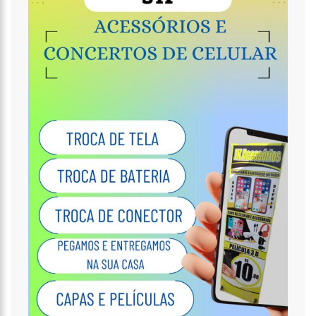
16:11
O IMF INSTITUTO em parceria com a FREMPEEI/AM promovem
encontro para microempresários, mei e comerciantes.
07:18
Lista de bilionários da Forbes ganha 20 brasileiros e tem
crescimento recorde na pandemia
06:52
Cotação do Dólar Hoje – R$ 4,96
20:14
‘Enquanto o Brasil está de luto, o Governo pressiona a venda
da maior distribuidora de energia do país’, critica Vanessa Grazziotin
19:52
Covid-19 | Wilson Lima se reúne com representantes da
Coca-Cola e empresa anuncia apoio à vacinação
19:43
Marido de Ana Maria Braga diz que soube de separação pela
imprensa
19:00
Eduardo Costa se pronuncia sobre affair com mulher casada:
‘A gente nem ficou direito’
18:41
Amazonas vai distribuir absorventes nas escolas públicas