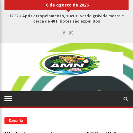
6 de agosto de 2026
17:27
Após atropelamento, sucuri-verde grávida morre e
cerca de 40 filhotes são expelidos
17:00
Haras Nilton Lins já registra 9 mortes de cavalos por
suspeita de botulismo
07:19
Saiba quem é Mazinho da Ecobarreira, candidato a vereador
de Manaus (vídeo)
09:48
Consumidores denunciam falta de preços em produtos e até
mau cheiro em freezer de supermercado na Cidade Nova
08:00
Justiça proíbe ex-prefeito de chegar perto de prefeita de
Nhamundá, no AM
15:01
Carro envolvido em acidente fatal pertencia a Wanderley
Andrade
13:43
Wilson Lima entrega 68 novas viaturas e mais de 4 mil
equipamentos aos profissionais da Segurança Pública
Economia
07:21
Grave explosão em clube de tiro deixa quatro vítimas fatais