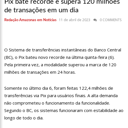
em Manaus
Pix bate recorde e supera 120 milhões
de transações em um dia
18:42
Preço médio da gasolina registra queda e vai a R$ 5,04 no
país, diz ANP
11 de abril de 2023
0 COMMENTS
Redação Amazonas em Notícias
17:36
Prefeitura de Manaus recupera praça da Saudade e
fortalece patrimônio histórico amazonense
10:55
Proposta de decreto para golpe dá munição à ofensiva
jurídica de Lula contra Bolsonaro
O Sistema de transferências instantâneas do Banco Central
(BC), o Pix bateu novo recorde na última quinta-feira (6).
10:07
SSP-AM vistoria construção do Canil do Corpo de Bombeiros
do Amazonas
Pela primeira vez, a modalidade superou a marca de 120
milhões de transações em 24 horas.
22:31
Mulher mata o próprio marido a facadas após descobrir
traição; veja vídeo
Somente no último dia 6, foram feitas 122,4 milhões de
09:06
David Almeida desce de carro na Boulevard e reafirma apoio
para Hissa Abrahão: ‘meu deputado federal’
transferências via Pix para usuários finais. A alta demanda
não comprometeu o funcionamento da funcionalidade.
13:31
A Vitória Do Empreendedorismo
Segundo o BC, os sistemas funcionaram com estabilidade ao
longo de todo o dia.
09:04
BOMBA! Pastor é coagido por sistema político da Ieadam para
adesivar seu veículo com candidatos da instituição – Veja vídeo!