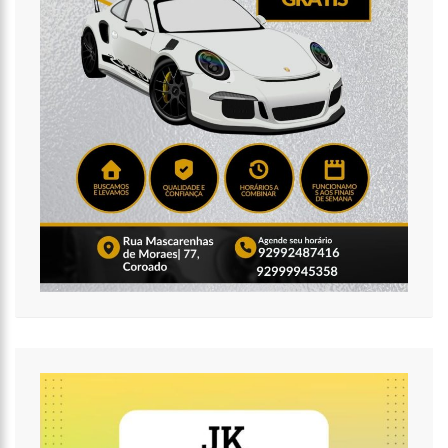
a operação ‘Live Parintins 2021’
07:17
Polícia Militar recupera veículos e detém suspeito por furto
de carro neste fim de semana
15:26
Prefeitura abre processo seletivo para professores de
Ciências e Matemática
15:17
Vacinação em Parintins: Governador Wilson Lima antecipa
vacinação contra a Covid-19 para população acima de 22 anos
11:36
Faustão fica fora da TV até 2022; devido demissão
antecipada, veja mas detalhes;
15:48
Deputado confronta Amazonas Energia e defende Lei que
proíbe cortes por inadimplência
15:15
FVS-AM alerta que população deve completar esquema
vacinal contra Covid-19 com segunda dose
15:08
Na CPI, Omar Aziz alerta sobre pré-julgamentos no ‘Caso
Covaxin’
14:36
Técnico de enfermagem é preso acusado de estuprar pelo
menos 3 pacientes na UPA Campos Sales