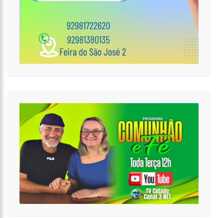
18:32
Idosa é morta e esquartejada pelo filho com esquizofrenia,
no Petrópolis
18:27
Prefeito anuncia antecipação da primeira parcela do 13º
salário e injeção de R$ 278 milhões na economia local
14:51
Parque Estadual Sumaúma
12:10
Homem que abordou estudante com buquê de flores na
saída de escola é investigado pela PC-AM em Manaus (vídeo)
11:52
Barco do INSS leva atendimento previdenciário a oito
municípios do Amazonas durante o mês de agosto
11:49
Rodoviários suspendem paralisação e ônibus circulam
normalmente em Manaus
11:44
Loja inaugurada há pouco mais de dois meses é destruída
por incêndio de grandes proporções no bairro Colônia Terra Nova
(vídeo)
11:37
Ronildo Souza questiona Renato Júnior sobre instalação de
radares e cobra transparência na arrecadação com multas em
Manaus