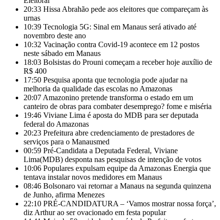
Eleitoral
20:33
Hissa Abrahão pede aos eleitores que compareçam às
urnas
10:39
Tecnologia 5G: Sinal em Manaus será ativado até
novembro deste ano
10:32
Vacinação contra Covid-19 acontece em 12 postos
neste sábado em Manaus
18:03
Bolsistas do Prouni começam a receber hoje auxílio de
R$ 400
17:50
Pesquisa aponta que tecnologia pode ajudar na
melhoria da qualidade das escolas no Amazonas
20:07
Amazonino pretende transforma o estado em um
canteiro de obras para combater desemprego? fome e miséria
19:46
Viviane Lima é aposta do MDB para ser deputada
federal do Amazonas
20:23
Prefeitura abre credenciamento de prestadores de
serviços para o Manausmed
00:59
Pré-Candidata a Deputada Federal, Viviane
Lima(MDB) desponta nas pesquisas de intenção de votos
10:06
Populares expulsam equipe da Amazonas Energia que
tentava instalar novos medidores em Manaus
08:46
Bolsonaro vai retornar a Manaus na segunda quinzena
de Junho, afirma Menezes
22:10
PRÉ-CANDIDATURA – ‘Vamos mostrar nossa força’,
diz Arthur ao ser ovacionado em festa popular