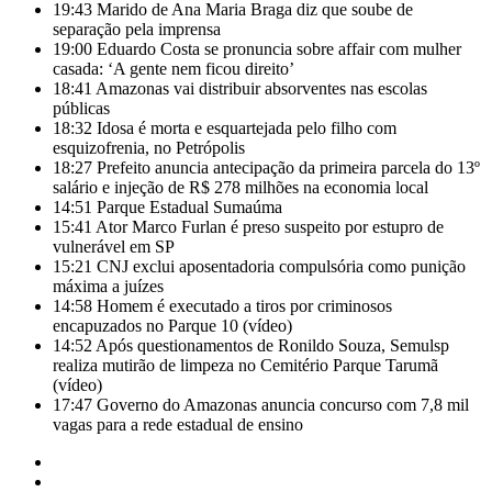
19:43
Marido de Ana Maria Braga diz que soube de
separação pela imprensa
19:00
Eduardo Costa se pronuncia sobre affair com mulher
casada: ‘A gente nem ficou direito’
18:41
Amazonas vai distribuir absorventes nas escolas
públicas
18:32
Idosa é morta e esquartejada pelo filho com
esquizofrenia, no Petrópolis
18:27
Prefeito anuncia antecipação da primeira parcela do 13º
salário e injeção de R$ 278 milhões na economia local
14:51
Parque Estadual Sumaúma
15:41
Ator Marco Furlan é preso suspeito por estupro de
vulnerável em SP
15:21
CNJ exclui aposentadoria compulsória como punição
máxima a juízes
14:58
Homem é executado a tiros por criminosos
encapuzados no Parque 10 (vídeo)
14:52
Após questionamentos de Ronildo Souza, Semulsp
realiza mutirão de limpeza no Cemitério Parque Tarumã
(vídeo)
17:47
Governo do Amazonas anuncia concurso com 7,8 mil
vagas para a rede estadual de ensino