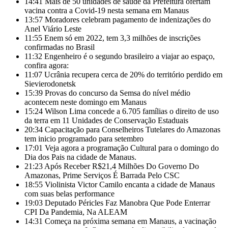
14:41
Mais de 50 unidades de saúde da Prefeitura ofertam
vacina contra a Covid-19 nesta semana em Manaus
13:57
Moradores celebram pagamento de indenizações do
Anel Viário Leste
11:55
Enem só em 2022, tem 3,3 milhões de inscrições
confirmadas no Brasil
11:32
Engenheiro é o segundo brasileiro a viajar ao espaço,
confira agora:
11:07
Ucrânia recupera cerca de 20% do território perdido em
Sievierodonetsk
15:39
Provas do concurso da Semsa do nível médio
acontecem neste domingo em Manaus
15:24
Wilson Lima concede a 6.705 famílias o direito de uso
da terra em 11 Unidades de Conservação Estaduais
20:34
Capacitação para Conselheiros Tutelares do Amazonas
tem inicio programado para setembro
17:01
Veja agora a programação Cultural para o domingo do
Dia dos Pais na cidade de Manaus.
21:23
Após Receber R$21,4 Milhões Do Governo Do
Amazonas, Prime Serviços É Barrada Pelo CSC
18:55
Violinista Victor Camilo encanta a cidade de Manaus
com suas belas performance
19:03
Deputado Péricles Faz Manobra Que Pode Enterrar
CPI Da Pandemia, Na ALEAM
14:31
Começa na próxima semana em Manaus, a vacinação