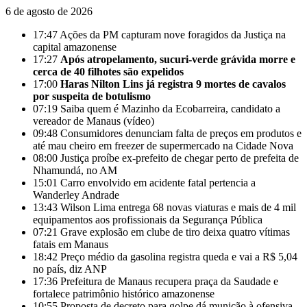
6 de agosto de 2026
17:47
Ações da PM capturam nove foragidos da Justiça na
capital amazonense
17:27
Após atropelamento, sucuri-verde grávida morre e
cerca de 40 filhotes são expelidos
17:00
Haras Nilton Lins já registra 9 mortes de cavalos
por suspeita de botulismo
07:19
Saiba quem é Mazinho da Ecobarreira, candidato a
vereador de Manaus (vídeo)
09:48
Consumidores denunciam falta de preços em produtos e
até mau cheiro em freezer de supermercado na Cidade Nova
08:00
Justiça proíbe ex-prefeito de chegar perto de prefeita de
Nhamundá, no AM
15:01
Carro envolvido em acidente fatal pertencia a
Wanderley Andrade
13:43
Wilson Lima entrega 68 novas viaturas e mais de 4 mil
equipamentos aos profissionais da Segurança Pública
07:21
Grave explosão em clube de tiro deixa quatro vítimas
fatais em Manaus
18:42
Preço médio da gasolina registra queda e vai a R$ 5,04
no país, diz ANP
17:36
Prefeitura de Manaus recupera praça da Saudade e
fortalece patrimônio histórico amazonense
10:55
Proposta de decreto para golpe dá munição à ofensiva