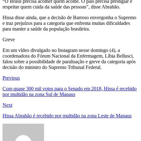
“O Brasil precisa acolher quem acolhe. O país precisa prestigiar e
respeitar quem cuida da saúde das pessoas”, disse Abrahão.
Hissa disse ainda, que a decisão de Barroso envergonha o Supremo
e traz prejuízos para a categoria que enfrenta muitas dificuldades
para manter a saúde da população brasileira.
Greve
Em um vídeo divulgado no Instagram nesse domingo (4), a
coordenadora do Fórum Nacional da Enfermagem, Líbia Bellusci,
falou sobre a possibilidade de paralisação e greve da categoria após
decisão do ministro do Supremo Tribunal Federal.
Navegação
Previous
Previous
post:
de
Com quase 300 mil votos para o Senado em 2018, Hissa é recebido
por multidão na zona Sul de Manaus
Post
Next
Next
post:
Hissa Abrahão é recebido por multidão na zona Leste de Manaus