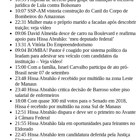
jurídica de Lula contra Bolsonaro
10:07
SSP-AM vistoria construção do Canil do Corpo de
Bombeiros do Amazonas
22:31
Mulher mata o próprio marido a facadas após descobrir
traição; veja vídeo
09:06
David Almeida desce de carro na Boulevard e reafirma
apoio para Hissa Abrahão: ‘meu deputado federal’
13:31
A Vitória Do Empreendedorismo
09:04
BOMBA! Pastor é coagido por sistema político da
Ieadam para adesivar seu veículo com candidatos da
instituição – Veja vídeo!
15:00
Com a família, Israel Carvalho participa de ato pró-
Brasil neste 07 de setembro
23:48
Hissa Abrahão é recebido por multidão na zona Leste
de Manaus
23:40
Hissa Abrahão critica decisão de Barroso sobre piso
salarial de enfermeiros
18:08
Com quase 300 mil votos para o Senado em 2018,
Hissa é recebido por multidão na zona Sul de Manaus
12:51
Hissa Abrahão dispara e deve ser o primeiro no Avante
à Câmara Federal
21:55
Hissa Abrahão fala em oportunidades para feirantes no
Eldorado
22:45
Hissa Abrahão tem candidatura deferida pela Justiça