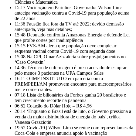
Ciências e Matemática
15:17
Vacinação em Parintins: Governador Wilson Lima
antecipa vacinação contra a Covid-19 para população acima
de 22 anos
11:36
Faustão fica fora da TV até 2022; devido demissão
antecipada, veja mas detalhes;
15:48
Deputado confronta Amazonas Energia e defende Lei
que proíbe cortes por inadimplência
15:15
FVS-AM alerta que população deve completar
esquema vacinal contra Covid-19 com segunda dose
15:08
Na CPI, Omar Aziz alerta sobre pré-julgamentos no
‘Caso Covaxin’
14:36
Técnico de enfermagem é preso acusado de estuprar
pelo menos 3 pacientes na UPA Campos Sales
16:11
O IMF INSTITUTO em parceria com a
FREMPEEI/AM promovem encontro para microempresários,
mei e comerciantes.
07:18
Lista de bilionários da Forbes ganha 20 brasileiros e
tem crescimento recorde na pandemia
06:52
Cotação do Dólar Hoje – R$ 4,96
20:14
‘Enquanto o Brasil está de luto, o Governo pressiona a
venda da maior distribuidora de energia do país’, critica
Vanessa Grazziotin
19:52
Covid-19 | Wilson Lima se reúne com representantes da
Coca-Cola e empresa anuncia apoio à vacinação