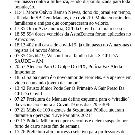
em massa contra a Influenza, sendo disponibilizada para toda
população.
11:41
Morre Otávio Raman Neves, dono do jornal em tempo,
afiliada do SBT em Manaus, de covid-19. Muita emoção dos
familiares e amigos que compareceram ao velório.
17:35
Omar Aziz anuncia, CPI da Covid não fará recesso.
18:55
594 doses vencidas da AstraZeneca foram aplicadas no
Amazonas
18:13
402 mil casos de covid-19, já ultrapassa no Amazonas e
registra 14 novos óbitos.
07:35
Covid-19, Wilson Lima, família Lins X CPI DA
SAÚDE – AM
20:57
Atenção Para O Golpe Do PIX; Polícia Faz Alerta
Importante
18:53
Saiba quem é o novo amor de Flordelis. ela aparece em
vídeo chamando jovem de “amor”
13:42
Fausto Júnior Pode Ser O Primeiro A Sair Preso Da
CPI Da Covid
07:27
Prefeitura de Manaus define esquema para o ‘viradão’
da vacinação contra a Covid-19 nos dias 29 e 30/6
07:21
Mais de 100 agentes da Segurança Pública atuaram
durante a operação ‘Live Parintins 2021’
07:17
Polícia Militar recupera veículos e detém suspeito por
furto de carro neste fim de semana
15:26
Prefeitura abre processo seletivo para professores de