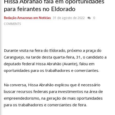
Hissa Abrahão fala em oportunidades
18:42
Preço médio da gasolina registra queda e vai a R$ 5,04 no
país, diz ANP
para feirantes no Eldorado
17:36
Prefeitura de Manaus recupera praça da Saudade e
31 de agosto de 2022
0
Redação Amazonas em Notícias
fortalece patrimônio histórico amazonense
COMMENTS
10:55
Proposta de decreto para golpe dá munição à ofensiva
jurídica de Lula contra Bolsonaro
10:07
SSP-AM vistoria construção do Canil do Corpo de Bombeiros
do Amazonas
Durante visita na feira do Eldorado, próximo a praça do
Caranguejo, na tarde desta quarta-feira, 31, o candidato a
22:31
Mulher mata o próprio marido a facadas após descobrir
traição; veja vídeo
deputado federal Hissa Abrahão (Avante), falou em
oportunidades para os trabalhadores e comerciantes.
09:06
David Almeida desce de carro na Boulevard e reafirma apoio
para Hissa Abrahão: ‘meu deputado federal’
Na conversa, Hissa Abrahão explicou que é necessário
13:31
A Vitória Do Empreendedorismo
buscar recursos federais para investimentos na área de
empreendedorismo, na geração de mais oportunidades
09:04
BOMBA! Pastor é coagido por sistema político da Ieadam para
adesivar seu veículo com candidatos da instituição – Veja vídeo!
para os trabalhadores e comerciantes de feira.
15:00
Com a família, Israel Carvalho participa de ato pró-Brasil