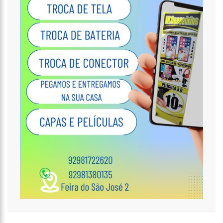
no Petrópolis
18:27
Prefeito anuncia antecipação da primeira parcela do 13º
salário e injeção de R$ 278 milhões na economia local
14:51
Parque Estadual Sumaúma
12:10
Homem que abordou estudante com buquê de flores na
saída de escola é investigado pela PC-AM em Manaus (vídeo)
11:52
Barco do INSS leva atendimento previdenciário a oito
municípios do Amazonas durante o mês de agosto
11:49
Rodoviários suspendem paralisação e ônibus circulam
normalmente em Manaus
11:44
Loja inaugurada há pouco mais de dois meses é destruída
por incêndio de grandes proporções no bairro Colônia Terra Nova
(vídeo)
11:37
Ronildo Souza questiona Renato Júnior sobre instalação de
radares e cobra transparência na arrecadação com multas em
Manaus
17:47
Ações da PM capturam nove foragidos da Justiça na capital
amazonense