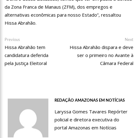
da Zona Franca de Manaus (ZFM), dos empregos e
10:32
Vacinação contra Covid-19 acontece em 12 postos neste
alternativas econômicas para nosso Estado”, ressaltou
sábado em Manaus
Hissa Abrahão.
18:03
Bolsistas do Prouni começam a receber hoje auxílio de R$
400
Navegação
Previous
Ne
Previous
Next
17:50
Pesquisa aponta que tecnologia pode ajudar na melhoria da
post:
po
Hissa Abrahão tem
Hissa Abrahão dispara e deve
de
qualidade das escolas no Amazonas
candidatura deferida
ser o primeiro no Avante à
Post
20:07
Amazonino pretende transforma o estado em um canteiro de
pela Justiça Eleitoral
Câmara Federal
obras para combater desemprego? fome e miséria
19:46
Viviane Lima é aposta do MDB para ser deputada federal do
Amazonas
20:23
Prefeitura abre credenciamento de prestadores de serviços
para o Manausmed
REDAÇÃO AMAZONAS EM NOTÍCIAS
00:59
Pré-Candidata a Deputada Federal, Viviane Lima(MDB)
Laryssa Gomes Tavares Repórter
desponta nas pesquisas de intenção de votos
policial e diretora executiva do
10:06
Populares expulsam equipe da Amazonas Energia que
portal Amazonas em Notícias
tentava instalar novos medidores em Manaus