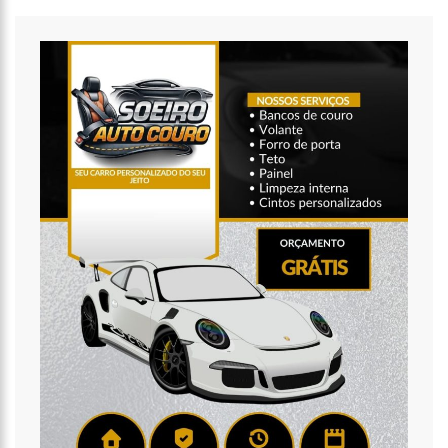
07:17
Polícia Militar recupera veículos e detém suspeito por furto
de carro neste fim de semana
15:26
Prefeitura abre processo seletivo para professores de
Ciências e Matemática
15:17
Vacinação em Parintins: Governador Wilson Lima antecipa
vacinação contra a Covid-19 para população acima de 22 anos
11:36
Faustão fica fora da TV até 2022; devido demissão
antecipada, veja mas detalhes;
15:48
Deputado confronta Amazonas Energia e defende Lei que
proíbe cortes por inadimplência
15:15
FVS-AM alerta que população deve completar esquema
vacinal contra Covid-19 com segunda dose
15:08
Na CPI, Omar Aziz alerta sobre pré-julgamentos no ‘Caso
Covaxin’
14:36
Técnico de enfermagem é preso acusado de estuprar pelo
menos 3 pacientes na UPA Campos Sales