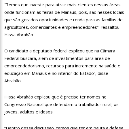
neste 07 de setembro
“Temos que investir para atrair mais clientes nessas áreas
onde funcionam as feiras de Manaus, pois, são nesses locais
23:48
Hissa Abrahão é recebido por multidão na zona Leste de
Manaus
que são gerados oportunidades e renda para as famílias de
agricultores, comerciantes e empreendedores”, ressaltou
23:40
Hissa Abrahão critica decisão de Barroso sobre piso salarial
Hissa Abrahão.
de enfermeiros
18:08
Com quase 300 mil votos para o Senado em 2018, Hissa é
recebido por multidão na zona Sul de Manaus
O candidato a deputado federal explicou que na Câmara
Federal buscará, além de investimentos para área de
12:51
Hissa Abrahão dispara e deve ser o primeiro no Avante à
empreendedorismo, recursos para incremento na saúde e
Câmara Federal
educação em Manaus e no interior do Estado”, disse
21:55
Hissa Abrahão fala em oportunidades para feirantes no
Abrahão.
Eldorado
22:45
Hissa Abrahão tem candidatura deferida pela Justiça Eleitoral
Hissa Abrahão explicou que é preciso ter nomes no
Congresso Nacional que defendam o trabalhador rural, os
20:33
Hissa Abrahão pede aos eleitores que compareçam às urnas
jovens, adultos e idosos.
10:39
Tecnologia 5G: Sinal em Manaus será ativado até novembro
“Dentro dessa discussão, temos que ter em pauta a defesa
deste ano