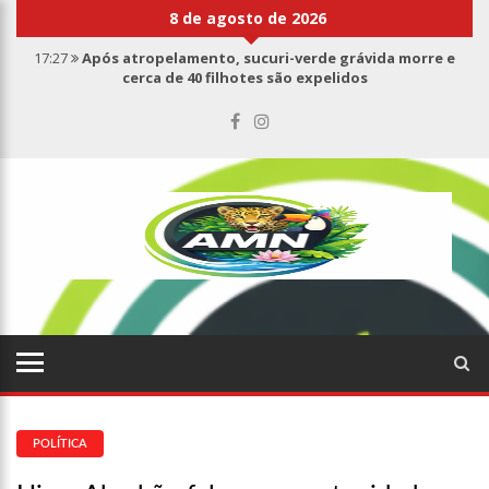
8 de agosto de 2026
17:27
Após atropelamento, sucuri-verde grávida morre e
cerca de 40 filhotes são expelidos
17:00
Haras Nilton Lins já registra 9 mortes de cavalos por
suspeita de botulismo
07:19
Saiba quem é Mazinho da Ecobarreira, candidato a vereador
de Manaus (vídeo)
09:48
Consumidores denunciam falta de preços em produtos e até
mau cheiro em freezer de supermercado na Cidade Nova
08:00
Justiça proíbe ex-prefeito de chegar perto de prefeita de
Nhamundá, no AM
15:01
Carro envolvido em acidente fatal pertencia a Wanderley
Andrade
13:43
Wilson Lima entrega 68 novas viaturas e mais de 4 mil
equipamentos aos profissionais da Segurança Pública
07:21
Grave explosão em clube de tiro deixa quatro vítimas fatais
POLÍTICA
em Manaus