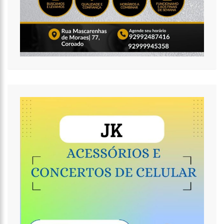
16:11
O IMF INSTITUTO em parceria com a FREMPEEI/AM promovem
encontro para microempresários, mei e comerciantes.
07:18
Lista de bilionários da Forbes ganha 20 brasileiros e tem
crescimento recorde na pandemia
06:52
Cotação do Dólar Hoje – R$ 4,96
20:14
‘Enquanto o Brasil está de luto, o Governo pressiona a venda
da maior distribuidora de energia do país’, critica Vanessa Grazziotin
19:52
Covid-19 | Wilson Lima se reúne com representantes da
Coca-Cola e empresa anuncia apoio à vacinação
19:43
Marido de Ana Maria Braga diz que soube de separação pela
imprensa
19:00
Eduardo Costa se pronuncia sobre affair com mulher casada:
‘A gente nem ficou direito’
18:41
Amazonas vai distribuir absorventes nas escolas públicas
18:32
Idosa é morta e esquartejada pelo filho com esquizofrenia,