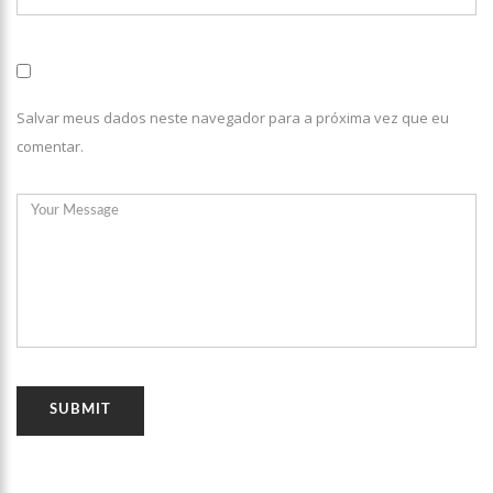
11:49
Rodoviários suspendem paralisação e ônibus circulam
normalmente em Manaus
11:44
Loja inaugurada há pouco mais de dois meses é destruída
por incêndio de grandes proporções no bairro Colônia Terra Nova
(vídeo)
Salvar meus dados neste navegador para a próxima vez que eu
11:37
Ronildo Souza questiona Renato Júnior sobre instalação de
radares e cobra transparência na arrecadação com multas em
comentar.
Manaus
17:47
Ações da PM capturam nove foragidos da Justiça na capital
amazonense