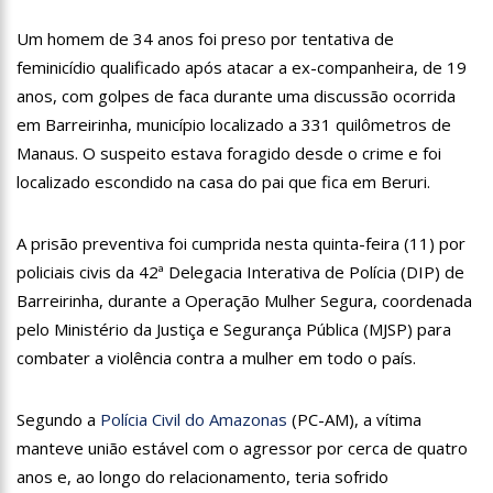
18:08
Com quase 300 mil votos para o Senado em 2018, Hissa é
recebido por multidão na zona Sul de Manaus
Um homem de 34 anos foi preso por tentativa de
12:51
Hissa Abrahão dispara e deve ser o primeiro no Avante à
feminicídio qualificado após atacar a ex-companheira, de 19
Câmara Federal
anos, com golpes de faca durante uma discussão ocorrida
21:55
Hissa Abrahão fala em oportunidades para feirantes no
em Barreirinha, município localizado a 331 quilômetros de
Eldorado
Manaus. O suspeito estava foragido desde o crime e foi
22:45
Hissa Abrahão tem candidatura deferida pela Justiça Eleitoral
localizado escondido na casa do pai que fica em Beruri.
20:33
Hissa Abrahão pede aos eleitores que compareçam às urnas
A prisão preventiva foi cumprida nesta quinta-feira (11) por
10:39
Tecnologia 5G: Sinal em Manaus será ativado até novembro
policiais civis da 42ª Delegacia Interativa de Polícia (DIP) de
deste ano
Barreirinha, durante a Operação Mulher Segura, coordenada
10:32
Vacinação contra Covid-19 acontece em 12 postos neste
pelo Ministério da Justiça e Segurança Pública (MJSP) para
sábado em Manaus
combater a violência contra a mulher em todo o país.
18:03
Bolsistas do Prouni começam a receber hoje auxílio de R$
400
17:50
Pesquisa aponta que tecnologia pode ajudar na melhoria da
Segundo a
Polícia Civil do Amazonas
(PC-AM), a vítima
qualidade das escolas no Amazonas
manteve união estável com o agressor por cerca de quatro
20:07
Amazonino pretende transforma o estado em um canteiro de
anos e, ao longo do relacionamento, teria sofrido
obras para combater desemprego? fome e miséria