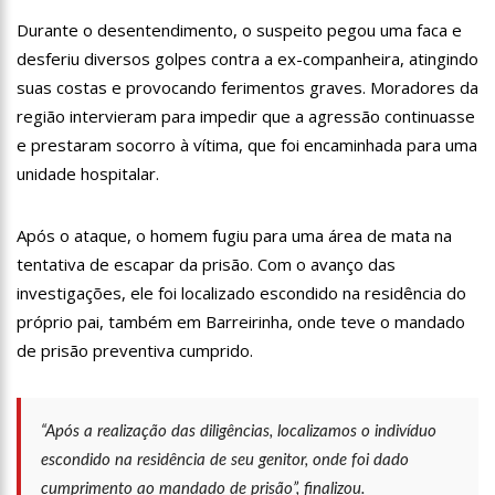
11:07
Ucrânia recupera cerca de 20% do território perdido em
Durante o desentendimento, o suspeito pegou uma faca e
Sievierodonetsk
desferiu diversos golpes contra a ex-companheira, atingindo
15:39
Provas do concurso da Semsa do nível médio acontecem
suas costas e provocando ferimentos graves. Moradores da
neste domingo em Manaus
região intervieram para impedir que a agressão continuasse
15:24
Wilson Lima concede a 6.705 famílias o direito de uso da terra
em 11 Unidades de Conservação Estaduais
e prestaram socorro à vítima, que foi encaminhada para uma
20:34
Capacitação para Conselheiros Tutelares do Amazonas tem
unidade hospitalar.
inicio programado para setembro
17:01
Veja agora a programação Cultural para o domingo do Dia
Após o ataque, o homem fugiu para uma área de mata na
dos Pais na cidade de Manaus.
tentativa de escapar da prisão. Com o avanço das
21:23
Após Receber R$21,4 Milhões Do Governo Do Amazonas,
Prime Serviços É Barrada Pelo CSC
investigações, ele foi localizado escondido na residência do
18:55
Violinista Victor Camilo encanta a cidade de Manaus com
próprio pai, também em Barreirinha, onde teve o mandado
suas belas performance
de prisão preventiva cumprido.
19:03
Deputado Péricles Faz Manobra Que Pode Enterrar CPI Da
Pandemia, Na ALEAM
14:31
Começa na próxima semana em Manaus, a vacinação em
“Após a realização das diligências, localizamos o indivíduo
massa contra a Influenza, sendo disponibilizada para toda
população.
escondido na residência de seu genitor, onde foi dado
11:41
Morre Otávio Raman Neves, dono do jornal em tempo,
afiliada do SBT em Manaus, de covid-19. Muita emoção dos
cumprimento ao mandado de prisão”, finalizou.