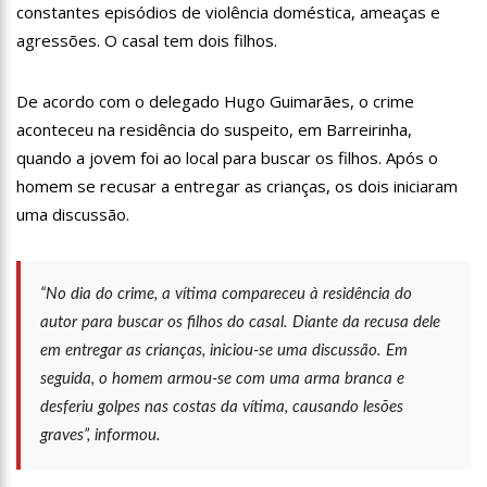
constantes episódios de violência doméstica, ameaças e
19:46
Viviane Lima é aposta do MDB para ser deputada federal do
Amazonas
agressões. O casal tem dois filhos.
20:23
Prefeitura abre credenciamento de prestadores de serviços
para o Manausmed
De acordo com o delegado Hugo Guimarães, o crime
00:59
Pré-Candidata a Deputada Federal, Viviane Lima(MDB)
aconteceu na residência do suspeito, em Barreirinha,
desponta nas pesquisas de intenção de votos
quando a jovem foi ao local para buscar os filhos. Após o
10:06
Populares expulsam equipe da Amazonas Energia que
tentava instalar novos medidores em Manaus
homem se recusar a entregar as crianças, os dois iniciaram
08:46
Bolsonaro vai retornar a Manaus na segunda quinzena de
uma discussão.
Junho, afirma Menezes
22:10
PRÉ-CANDIDATURA – ‘Vamos mostrar nossa força’, diz Arthur
ao ser ovacionado em festa popular
“No dia do crime, a vítima compareceu à residência do
14:41
Mais de 50 unidades de saúde da Prefeitura ofertam vacina
autor para buscar os filhos do casal. Diante da recusa dele
contra a Covid-19 nesta semana em Manaus
em entregar as crianças, iniciou-se uma discussão. Em
13:57
Moradores celebram pagamento de indenizações do Anel
Viário Leste
seguida, o homem armou-se com uma arma branca e
11:55
Enem só em 2022, tem 3,3 milhões de inscrições confirmadas
desferiu golpes nas costas da vítima, causando lesões
no Brasil
graves”, informou.
11:32
Engenheiro é o segundo brasileiro a viajar ao espaço, confira
agora: