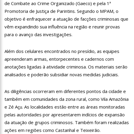
de Combate ao Crime Organizado (Gaeco) e pela 1ª
18:08
Com quase 300 mil votos para o Senado em 2018, Hissa é
recebido por multidão na zona Sul de Manaus
Promotoria de Justiça de Parintins. Segundo o MPAM, o
12:51
Hissa Abrahão dispara e deve ser o primeiro no Avante à
objetivo é enfraquecer a atuação de facções criminosas que
Câmara Federal
vêm expandindo sua influência na região e reunir provas
21:55
Hissa Abrahão fala em oportunidades para feirantes no
para o avanço das investigações.
Eldorado
22:45
Hissa Abrahão tem candidatura deferida pela Justiça Eleitoral
Além dos celulares encontrados no presídio, as equipes
20:33
Hissa Abrahão pede aos eleitores que compareçam às urnas
apreenderam armas, entorpecentes e cadernos com
anotações ligadas à atividade criminosa. Os materiais serão
10:39
Tecnologia 5G: Sinal em Manaus será ativado até novembro
analisados e poderão subsidiar novas medidas judiciais.
deste ano
10:32
Vacinação contra Covid-19 acontece em 12 postos neste
sábado em Manaus
As diligências ocorreram em diferentes pontos da cidade e
18:03
Bolsistas do Prouni começam a receber hoje auxílio de R$
também em comunidades da zona rural, como Vila Amazônia
400
e Zé Açu. As localidades estão entre as áreas monitoradas
17:50
Pesquisa aponta que tecnologia pode ajudar na melhoria da
pelas autoridades por apresentarem indícios de expansão
qualidade das escolas no Amazonas
da atuação de grupos criminosos. Também foram realizadas
20:07
Amazonino pretende transforma o estado em um canteiro de
ações em regiões como Castanhal e Teixeirão.
obras para combater desemprego? fome e miséria