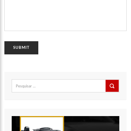
14:58
Homem é executado a tiros por criminosos encapuzados no
Parque 10 (vídeo)
14:52
Após questionamentos de Ronildo Souza, Semulsp realiza
mutirão de limpeza no Cemitério Parque Tarumã (vídeo)
17:47
Governo do Amazonas anuncia concurso com 7,8 mil vagas
para a rede estadual de ensino
17:47
Ações da PM capturam nove foragidos da Justiça na capital
amazonense
Pesquisar
por: