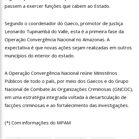
11:07
Ucrânia recupera cerca de 20% do território perdido em
passem a exercer funções que cabem ao Estado.
Sievierodonetsk
15:39
Provas do concurso da Semsa do nível médio acontecem
Segundo o coordenador do Gaeco, promotor de Justiça
neste domingo em Manaus
Leonardo Tupinambá do Valle, esta é a primeira fase da
15:24
Wilson Lima concede a 6.705 famílias o direito de uso da terra
em 11 Unidades de Conservação Estaduais
Operação Convergência Nacional no Amazonas. A
20:34
Capacitação para Conselheiros Tutelares do Amazonas tem
expectativa é que novas ações sejam realizadas em outros
inicio programado para setembro
municípios do interior do estado.
17:01
Veja agora a programação Cultural para o domingo do Dia
dos Pais na cidade de Manaus.
A Operação Convergência Nacional reúne Ministérios
21:23
Após Receber R$21,4 Milhões Do Governo Do Amazonas,
Prime Serviços É Barrada Pelo CSC
Públicos de todo o país, por meio dos Gaecos e do Grupo
18:55
Violinista Victor Camilo encanta a cidade de Manaus com
Nacional de Combate às Organizações Criminosas (GNCOC),
suas belas performance
em uma estratégia integrada voltada à desarticulação de
19:03
Deputado Péricles Faz Manobra Que Pode Enterrar CPI Da
facções criminosas e ao fortalecimento das investigações.
Pandemia, Na ALEAM
14:31
Começa na próxima semana em Manaus, a vacinação em
massa contra a Influenza, sendo disponibilizada para toda
(*) Com informações do MPAM
população.
11:41
Morre Otávio Raman Neves, dono do jornal em tempo,
afiliada do SBT em Manaus, de covid-19. Muita emoção dos