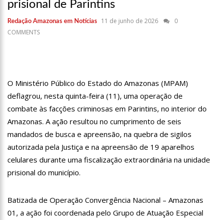
prisional de Parintins
17:36
Prefeitura de Manaus recupera praça da Saudade e
fortalece patrimônio histórico amazonense
11 de junho de 2026
0
Redação Amazonas em Notícias
10:55
Proposta de decreto para golpe dá munição à ofensiva
COMMENTS
jurídica de Lula contra Bolsonaro
10:07
SSP-AM vistoria construção do Canil do Corpo de Bombeiros
do Amazonas
22:31
Mulher mata o próprio marido a facadas após descobrir
traição; veja vídeo
O Ministério Público do Estado do Amazonas (MPAM)
09:06
David Almeida desce de carro na Boulevard e reafirma apoio
deflagrou, nesta quinta-feira (11), uma operação de
para Hissa Abrahão: ‘meu deputado federal’
combate às facções criminosas em Parintins, no interior do
13:31
A Vitória Do Empreendedorismo
Amazonas. A ação resultou no cumprimento de seis
mandados de busca e apreensão, na quebra de sigilos
09:04
BOMBA! Pastor é coagido por sistema político da Ieadam para
adesivar seu veículo com candidatos da instituição – Veja vídeo!
autorizada pela Justiça e na apreensão de 19 aparelhos
celulares durante uma fiscalização extraordinária na unidade
15:00
Com a família, Israel Carvalho participa de ato pró-Brasil
neste 07 de setembro
prisional do município.
23:48
Hissa Abrahão é recebido por multidão na zona Leste de
Manaus
Batizada de Operação Convergência Nacional – Amazonas
23:40
Hissa Abrahão critica decisão de Barroso sobre piso salarial
01, a ação foi coordenada pelo Grupo de Atuação Especial
de enfermeiros