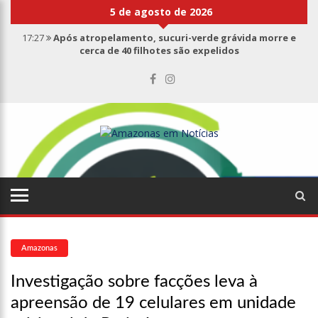
5 de agosto de 2026
17:27
Após atropelamento, sucuri-verde grávida morre e
cerca de 40 filhotes são expelidos
17:00
Haras Nilton Lins já registra 9 mortes de cavalos por
suspeita de botulismo
07:19
Saiba quem é Mazinho da Ecobarreira, candidato a vereador
de Manaus (vídeo)
09:48
Consumidores denunciam falta de preços em produtos e até
mau cheiro em freezer de supermercado na Cidade Nova
08:00
Justiça proíbe ex-prefeito de chegar perto de prefeita de
Nhamundá, no AM
15:01
Carro envolvido em acidente fatal pertencia a Wanderley
Andrade
13:43
Wilson Lima entrega 68 novas viaturas e mais de 4 mil
equipamentos aos profissionais da Segurança Pública
Amazonas
07:21
Grave explosão em clube de tiro deixa quatro vítimas fatais
em Manaus
Investigação sobre facções leva à
18:42
Preço médio da gasolina registra queda e vai a R$ 5,04 no
apreensão de 19 celulares em unidade
país, diz ANP