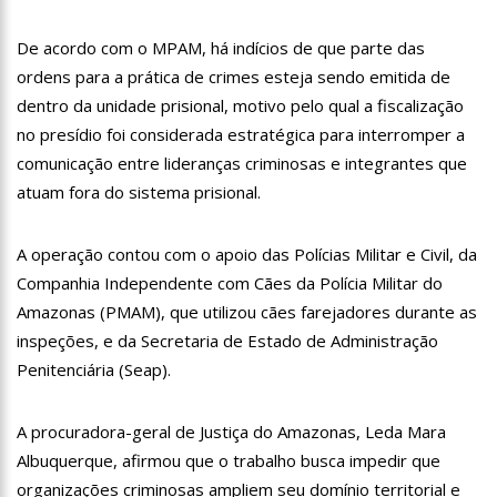
19:46
Viviane Lima é aposta do MDB para ser deputada federal do
Amazonas
De acordo com o MPAM, há indícios de que parte das
20:23
Prefeitura abre credenciamento de prestadores de serviços
ordens para a prática de crimes esteja sendo emitida de
para o Manausmed
dentro da unidade prisional, motivo pelo qual a fiscalização
00:59
Pré-Candidata a Deputada Federal, Viviane Lima(MDB)
no presídio foi considerada estratégica para interromper a
desponta nas pesquisas de intenção de votos
comunicação entre lideranças criminosas e integrantes que
10:06
Populares expulsam equipe da Amazonas Energia que
tentava instalar novos medidores em Manaus
atuam fora do sistema prisional.
08:46
Bolsonaro vai retornar a Manaus na segunda quinzena de
Junho, afirma Menezes
A operação contou com o apoio das Polícias Militar e Civil, da
22:10
PRÉ-CANDIDATURA – ‘Vamos mostrar nossa força’, diz Arthur
Companhia Independente com Cães da Polícia Militar do
ao ser ovacionado em festa popular
Amazonas (PMAM), que utilizou cães farejadores durante as
14:41
Mais de 50 unidades de saúde da Prefeitura ofertam vacina
contra a Covid-19 nesta semana em Manaus
inspeções, e da Secretaria de Estado de Administração
13:57
Moradores celebram pagamento de indenizações do Anel
Penitenciária (Seap).
Viário Leste
11:55
Enem só em 2022, tem 3,3 milhões de inscrições confirmadas
A procuradora-geral de Justiça do Amazonas, Leda Mara
no Brasil
Albuquerque, afirmou que o trabalho busca impedir que
11:32
Engenheiro é o segundo brasileiro a viajar ao espaço, confira
agora:
organizações criminosas ampliem seu domínio territorial e