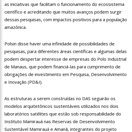
as iniciativas que facilitam o funcionamento do ecossistema
19:46
Viviane Lima é aposta do MDB para ser deputada federal do
Amazonas
científico e acreditando que muitos avanços podem surgir
20:23
Prefeitura abre credenciamento de prestadores de serviços
dessas pesquisas, com impactos positivos para a população
para o Manausmed
amazônica.
00:59
Pré-Candidata a Deputada Federal, Viviane Lima(MDB)
desponta nas pesquisas de intenção de votos
Polsin disse haver uma infinidade de possibilidades de
10:06
Populares expulsam equipe da Amazonas Energia que
tentava instalar novos medidores em Manaus
pesquisas, para diferentes áreas científicas e algumas delas
08:46
Bolsonaro vai retornar a Manaus na segunda quinzena de
podem despertar interesse de empresas do Polo Industrial
Junho, afirma Menezes
de Manaus, que podem financiá-las para cumprimento de
22:10
PRÉ-CANDIDATURA – ‘Vamos mostrar nossa força’, diz Arthur
obrigações de investimento em Pesquisa, Desenvolvimento
ao ser ovacionado em festa popular
e Inovação (PD&I).
14:41
Mais de 50 unidades de saúde da Prefeitura ofertam vacina
contra a Covid-19 nesta semana em Manaus
13:57
Moradores celebram pagamento de indenizações do Anel
As estruturas a serem construídas no DAS seguirão os
Viário Leste
modelos arquitetônicos sustentáveis utilizados nos dois
11:55
Enem só em 2022, tem 3,3 milhões de inscrições confirmadas
laboratórios satélites que estão sob responsabilidade do
no Brasil
Instituto Mamirauá nas Reservas de Desenvolvimento
11:32
Engenheiro é o segundo brasileiro a viajar ao espaço, confira
Sustentável Mamirauá e Amanã, integrantes do projeto
agora: