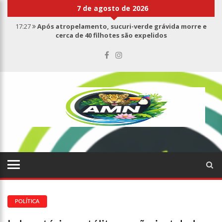
7 de agosto de 2026
17:27
Após atropelamento, sucuri-verde grávida morre e
cerca de 40 filhotes são expelidos
17:00
Haras Nilton Lins já registra 9 mortes de cavalos por
suspeita de botulismo
07:19
Saiba quem é Mazinho da Ecobarreira, candidato a vereador
de Manaus (vídeo)
09:48
Consumidores denunciam falta de preços em produtos e até
mau cheiro em freezer de supermercado na Cidade Nova
08:00
Justiça proíbe ex-prefeito de chegar perto de prefeita de
Nhamundá, no AM
15:01
Carro envolvido em acidente fatal pertencia a Wanderley
Andrade
13:43
Wilson Lima entrega 68 novas viaturas e mais de 4 mil
equipamentos aos profissionais da Segurança Pública
07:21
Grave explosão em clube de tiro deixa quatro vítimas fatais
em Manaus
POLÍTICA
18:42
Preço médio da gasolina registra queda e vai a R$ 5,04 no
país, diz ANP