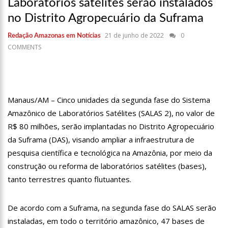
Laboratórios satélites serão instalados
17:36
Prefeitura de Manaus recupera praça da Saudade e
fortalece patrimônio histórico amazonense
no Distrito Agropecuário da Suframa
10:55
Proposta de decreto para golpe dá munição à ofensiva
21 de junho de 2022
0
Redação Amazonas em Notícias
jurídica de Lula contra Bolsonaro
COMMENTS
10:07
SSP-AM vistoria construção do Canil do Corpo de Bombeiros
do Amazonas
22:31
Mulher mata o próprio marido a facadas após descobrir
traição; veja vídeo
09:06
David Almeida desce de carro na Boulevard e reafirma apoio
Manaus/AM – Cinco unidades da segunda fase do Sistema
para Hissa Abrahão: ‘meu deputado federal’
Amazônico de Laboratórios Satélites (SALAS 2), no valor de
13:31
A Vitória Do Empreendedorismo
R$ 80 milhões, serão implantadas no Distrito Agropecuário
da Suframa (DAS), visando ampliar a infraestrutura de
09:04
BOMBA! Pastor é coagido por sistema político da Ieadam para
adesivar seu veículo com candidatos da instituição – Veja vídeo!
pesquisa científica e tecnológica na Amazônia, por meio da
construção ou reforma de laboratórios satélites (bases),
15:00
Com a família, Israel Carvalho participa de ato pró-Brasil
neste 07 de setembro
tanto terrestres quanto flutuantes.
23:48
Hissa Abrahão é recebido por multidão na zona Leste de
Manaus
De acordo com a Suframa, na segunda fase do SALAS serão
23:40
Hissa Abrahão critica decisão de Barroso sobre piso salarial
instaladas, em todo o território amazônico, 47 bases de
de enfermeiros