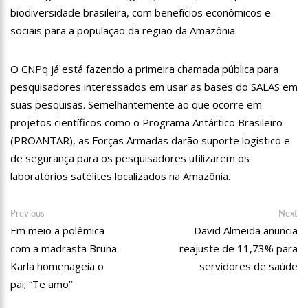
familiares e amigos que compareceram ao velório.
biodiversidade brasileira, com benefícios econômicos e
17:35
Omar Aziz anuncia, CPI da Covid não fará recesso.
sociais para a população da região da Amazônia.
18:55
594 doses vencidas da AstraZeneca foram aplicadas no
Amazonas
O CNPq já está fazendo a primeira chamada pública para
18:13
402 mil casos de covid-19, já ultrapassa no Amazonas e
pesquisadores interessados em usar as bases do SALAS em
registra 14 novos óbitos.
suas pesquisas. Semelhantemente ao que ocorre em
07:35
Covid-19, Wilson Lima, família Lins X CPI DA SAÚDE – AM
projetos científicos como o Programa Antártico Brasileiro
20:57
Atenção Para O Golpe Do PIX; Polícia Faz Alerta Importante
(PROANTAR), as Forças Armadas darão suporte logístico e
de segurança para os pesquisadores utilizarem os
18:53
Saiba quem é o novo amor de Flordelis. ela aparece em
laboratórios satélites localizados na Amazônia.
vídeo chamando jovem de “amor”
13:42
Fausto Júnior Pode Ser O Primeiro A Sair Preso Da CPI Da
Covid
Navegação
Previous
Ne
Previous
Next
post:
po
07:27
Prefeitura de Manaus define esquema para o ‘viradão’ da
Em meio a polêmica
David Almeida anuncia
de
vacinação contra a Covid-19 nos dias 29 e 30/6
com a madrasta Bruna
reajuste de 11,73% para
Post
07:21
Mais de 100 agentes da Segurança Pública atuaram durante
Karla homenageia o
servidores de saúde
a operação ‘Live Parintins 2021’
pai; “Te amo”
07:17
Polícia Militar recupera veículos e detém suspeito por furto
de carro neste fim de semana