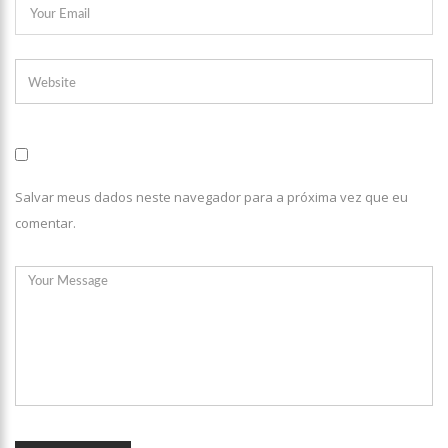
11:49
Rodoviários suspendem paralisação e ônibus circulam
normalmente em Manaus
11:44
Loja inaugurada há pouco mais de dois meses é destruída
por incêndio de grandes proporções no bairro Colônia Terra Nova
(vídeo)
11:37
Ronildo Souza questiona Renato Júnior sobre instalação de
radares e cobra transparência na arrecadação com multas em
Manaus
17:47
Ações da PM capturam nove foragidos da Justiça na capital
amazonense
Salvar meus dados neste navegador para a próxima vez que eu
comentar.