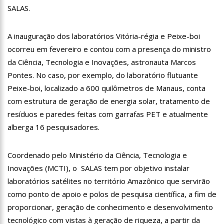
SALAS.
11:07
Ucrânia recupera cerca de 20% do território perdido em
Sievierodonetsk
15:39
Provas do concurso da Semsa do nível médio acontecem
A inauguração dos laboratórios Vitória-régia e Peixe-boi
neste domingo em Manaus
ocorreu em fevereiro e contou com a presença do ministro
15:24
Wilson Lima concede a 6.705 famílias o direito de uso da terra
da Ciência, Tecnologia e Inovações, astronauta Marcos
em 11 Unidades de Conservação Estaduais
Pontes. No caso, por exemplo, do laboratório flutuante
20:34
Capacitação para Conselheiros Tutelares do Amazonas tem
inicio programado para setembro
Peixe-boi, localizado a 600 quilômetros de Manaus, conta
17:01
Veja agora a programação Cultural para o domingo do Dia
com estrutura de geração de energia solar, tratamento de
dos Pais na cidade de Manaus.
resíduos e paredes feitas com garrafas PET e atualmente
21:23
Após Receber R$21,4 Milhões Do Governo Do Amazonas,
alberga 16 pesquisadores.
Prime Serviços É Barrada Pelo CSC
18:55
Violinista Victor Camilo encanta a cidade de Manaus com
suas belas performance
Coordenado pelo Ministério da Ciência, Tecnologia e
19:03
Deputado Péricles Faz Manobra Que Pode Enterrar CPI Da
Inovações (MCTI), o SALAS tem por objetivo instalar
Pandemia, Na ALEAM
laboratórios satélites no território Amazônico que servirão
14:31
Começa na próxima semana em Manaus, a vacinação em
como ponto de apoio e polos de pesquisa científica, a fim de
massa contra a Influenza, sendo disponibilizada para toda
população.
proporcionar, geração de conhecimento e desenvolvimento
11:41
Morre Otávio Raman Neves, dono do jornal em tempo,
tecnológico com vistas à geração de riqueza, a partir da
afiliada do SBT em Manaus, de covid-19. Muita emoção dos