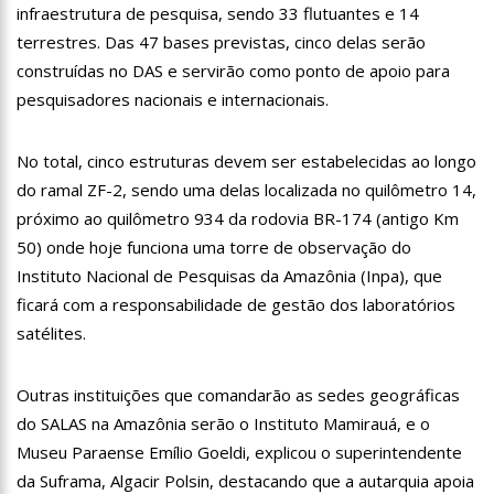
infraestrutura de pesquisa, sendo 33 flutuantes e 14
18:08
Com quase 300 mil votos para o Senado em 2018, Hissa é
recebido por multidão na zona Sul de Manaus
terrestres. Das 47 bases previstas, cinco delas serão
12:51
Hissa Abrahão dispara e deve ser o primeiro no Avante à
construídas no DAS e servirão como ponto de apoio para
Câmara Federal
pesquisadores nacionais e internacionais.
21:55
Hissa Abrahão fala em oportunidades para feirantes no
Eldorado
No total, cinco estruturas devem ser estabelecidas ao longo
22:45
Hissa Abrahão tem candidatura deferida pela Justiça Eleitoral
do ramal ZF-2, sendo uma delas localizada no quilômetro 14,
20:33
Hissa Abrahão pede aos eleitores que compareçam às urnas
próximo ao quilômetro 934 da rodovia BR-174 (antigo Km
50) onde hoje funciona uma torre de observação do
10:39
Tecnologia 5G: Sinal em Manaus será ativado até novembro
Instituto Nacional de Pesquisas da Amazônia (Inpa), que
deste ano
ficará com a responsabilidade de gestão dos laboratórios
10:32
Vacinação contra Covid-19 acontece em 12 postos neste
sábado em Manaus
satélites.
18:03
Bolsistas do Prouni começam a receber hoje auxílio de R$
400
Outras instituições que comandarão as sedes geográficas
17:50
Pesquisa aponta que tecnologia pode ajudar na melhoria da
do SALAS na Amazônia serão o Instituto Mamirauá, e o
qualidade das escolas no Amazonas
Museu Paraense Emílio Goeldi, explicou o superintendente
20:07
Amazonino pretende transforma o estado em um canteiro de
da Suframa, Algacir Polsin, destacando que a autarquia apoia
obras para combater desemprego? fome e miséria