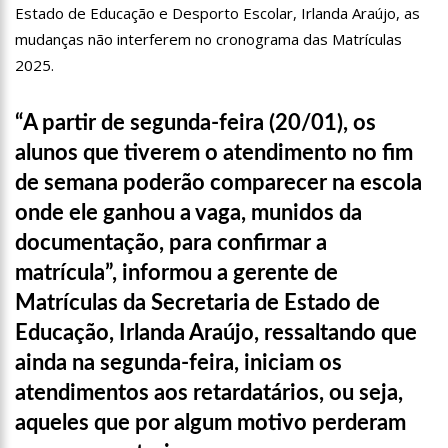
Estado de Educação e Desporto Escolar, Irlanda Araújo, as
11:07
Ucrânia recupera cerca de 20% do território perdido em
Sievierodonetsk
mudanças não interferem no cronograma das Matrículas
15:39
Provas do concurso da Semsa do nível médio acontecem
2025.
neste domingo em Manaus
15:24
Wilson Lima concede a 6.705 famílias o direito de uso da terra
“A partir de segunda-feira (20/01), os
em 11 Unidades de Conservação Estaduais
alunos que tiverem o atendimento no fim
20:34
Capacitação para Conselheiros Tutelares do Amazonas tem
inicio programado para setembro
de semana poderão comparecer na escola
17:01
Veja agora a programação Cultural para o domingo do Dia
onde ele ganhou a vaga, munidos da
dos Pais na cidade de Manaus.
documentação, para confirmar a
21:23
Após Receber R$21,4 Milhões Do Governo Do Amazonas,
Prime Serviços É Barrada Pelo CSC
matrícula”, informou a gerente de
18:55
Violinista Victor Camilo encanta a cidade de Manaus com
Matrículas da Secretaria de Estado de
suas belas performance
Educação, Irlanda Araújo, ressaltando que
19:03
Deputado Péricles Faz Manobra Que Pode Enterrar CPI Da
Pandemia, Na ALEAM
ainda na segunda-feira, iniciam os
14:31
Começa na próxima semana em Manaus, a vacinação em
atendimentos aos retardatários, ou seja,
massa contra a Influenza, sendo disponibilizada para toda
população.
aqueles que por algum motivo perderam
11:41
Morre Otávio Raman Neves, dono do jornal em tempo,
afiliada do SBT em Manaus, de covid-19. Muita emoção dos