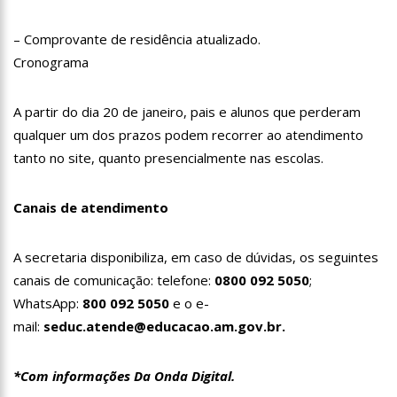
15:26
Prefeitura abre processo seletivo para professores de
Ciências e Matemática
– Comprovante de residência atualizado.
15:17
Vacinação em Parintins: Governador Wilson Lima antecipa
Cronograma
vacinação contra a Covid-19 para população acima de 22 anos
11:36
Faustão fica fora da TV até 2022; devido demissão
A partir do dia 20 de janeiro, pais e alunos que perderam
antecipada, veja mas detalhes;
qualquer um dos prazos podem recorrer ao atendimento
15:48
Deputado confronta Amazonas Energia e defende Lei que
proíbe cortes por inadimplência
tanto no site, quanto presencialmente nas escolas.
15:15
FVS-AM alerta que população deve completar esquema
vacinal contra Covid-19 com segunda dose
Canais de atendimento
15:08
Na CPI, Omar Aziz alerta sobre pré-julgamentos no ‘Caso
Covaxin’
A secretaria disponibiliza, em caso de dúvidas, os seguintes
14:36
Técnico de enfermagem é preso acusado de estuprar pelo
menos 3 pacientes na UPA Campos Sales
canais de comunicação: telefone:
0800 092 5050
;
16:11
O IMF INSTITUTO em parceria com a FREMPEEI/AM promovem
WhatsApp:
800 092 5050
e o e-
encontro para microempresários, mei e comerciantes.
mail:
seduc.atende@educacao.am.gov.br.
07:18
Lista de bilionários da Forbes ganha 20 brasileiros e tem
crescimento recorde na pandemia
*Com informações Da Onda Digital.
06:52
Cotação do Dólar Hoje – R$ 4,96