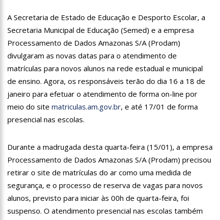
18:08
Com quase 300 mil votos para o Senado em 2018, Hissa é
recebido por multidão na zona Sul de Manaus
A Secretaria de Estado de Educação e Desporto Escolar, a
12:51
Hissa Abrahão dispara e deve ser o primeiro no Avante à
Secretaria Municipal de Educação (Semed) e a empresa
Câmara Federal
Processamento de Dados Amazonas S/A (Prodam)
21:55
Hissa Abrahão fala em oportunidades para feirantes no
divulgaram as novas datas para o atendimento de
Eldorado
matrículas para novos alunos na rede estadual e municipal
22:45
Hissa Abrahão tem candidatura deferida pela Justiça Eleitoral
de ensino. Agora, os responsáveis terão do dia 16 a 18 de
janeiro para efetuar o atendimento de forma on-line por
20:33
Hissa Abrahão pede aos eleitores que compareçam às urnas
meio do site
matriculas.am.gov.br
, e até 17/01 de forma
10:39
Tecnologia 5G: Sinal em Manaus será ativado até novembro
presencial nas escolas.
deste ano
10:32
Vacinação contra Covid-19 acontece em 12 postos neste
Durante a madrugada desta quarta-feira (15/01), a empresa
sábado em Manaus
Processamento de Dados Amazonas S/A (Prodam) precisou
18:03
Bolsistas do Prouni começam a receber hoje auxílio de R$
400
retirar o site de matrículas do ar como uma medida de
17:50
Pesquisa aponta que tecnologia pode ajudar na melhoria da
segurança, e o processo de reserva de vagas para novos
qualidade das escolas no Amazonas
alunos, previsto para iniciar às 00h de quarta-feira, foi
20:07
Amazonino pretende transforma o estado em um canteiro de
suspenso. O atendimento presencial nas escolas também
obras para combater desemprego? fome e miséria