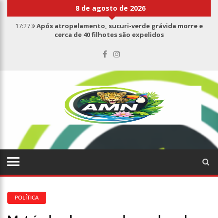
8 de agosto de 2026
17:27
Após atropelamento, sucuri-verde grávida morre e
cerca de 40 filhotes são expelidos
17:00
Haras Nilton Lins já registra 9 mortes de cavalos por
suspeita de botulismo
07:19
Saiba quem é Mazinho da Ecobarreira, candidato a vereador
de Manaus (vídeo)
09:48
Consumidores denunciam falta de preços em produtos e até
mau cheiro em freezer de supermercado na Cidade Nova
08:00
Justiça proíbe ex-prefeito de chegar perto de prefeita de
Nhamundá, no AM
15:01
Carro envolvido em acidente fatal pertencia a Wanderley
Andrade
13:43
Wilson Lima entrega 68 novas viaturas e mais de 4 mil
equipamentos aos profissionais da Segurança Pública
07:21
Grave explosão em clube de tiro deixa quatro vítimas fatais
em Manaus
POLÍTICA
18:42
Preço médio da gasolina registra queda e vai a R$ 5,04 no
país, diz ANP