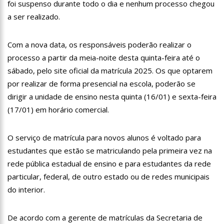
foi suspenso durante todo o dia e nenhum processo chegou
19:46
Viviane Lima é aposta do MDB para ser deputada federal do
a ser realizado.
Amazonas
20:23
Prefeitura abre credenciamento de prestadores de serviços
para o Manausmed
Com a nova data, os responsáveis poderão realizar o
00:59
Pré-Candidata a Deputada Federal, Viviane Lima(MDB)
processo a partir da meia-noite desta quinta-feira até o
desponta nas pesquisas de intenção de votos
sábado, pelo site oficial da matrícula 2025. Os que optarem
10:06
Populares expulsam equipe da Amazonas Energia que
por realizar de forma presencial na escola, poderão se
tentava instalar novos medidores em Manaus
dirigir a unidade de ensino nesta quinta (16/01) e sexta-feira
08:46
Bolsonaro vai retornar a Manaus na segunda quinzena de
Junho, afirma Menezes
(17/01) em horário comercial.
22:10
PRÉ-CANDIDATURA – ‘Vamos mostrar nossa força’, diz Arthur
ao ser ovacionado em festa popular
O serviço de matrícula para novos alunos é voltado para
14:41
Mais de 50 unidades de saúde da Prefeitura ofertam vacina
estudantes que estão se matriculando pela primeira vez na
contra a Covid-19 nesta semana em Manaus
rede pública estadual de ensino e para estudantes da rede
13:57
Moradores celebram pagamento de indenizações do Anel
Viário Leste
particular, federal, de outro estado ou de redes municipais
11:55
Enem só em 2022, tem 3,3 milhões de inscrições confirmadas
do interior.
no Brasil
11:32
Engenheiro é o segundo brasileiro a viajar ao espaço, confira
De acordo com a gerente de matrículas da Secretaria de
agora: