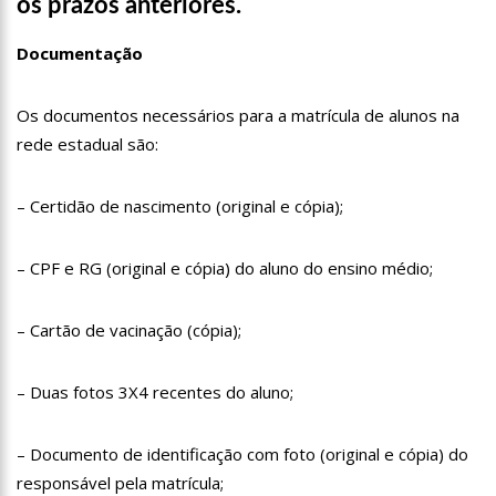
os prazos anteriores.
familiares e amigos que compareceram ao velório.
17:35
Omar Aziz anuncia, CPI da Covid não fará recesso.
Documentação
18:55
594 doses vencidas da AstraZeneca foram aplicadas no
Amazonas
Os documentos necessários para a matrícula de alunos na
18:13
402 mil casos de covid-19, já ultrapassa no Amazonas e
registra 14 novos óbitos.
rede estadual são:
07:35
Covid-19, Wilson Lima, família Lins X CPI DA SAÚDE – AM
– Certidão de nascimento (original e cópia);
20:57
Atenção Para O Golpe Do PIX; Polícia Faz Alerta Importante
– CPF e RG (original e cópia) do aluno do ensino médio;
18:53
Saiba quem é o novo amor de Flordelis. ela aparece em
vídeo chamando jovem de “amor”
13:42
Fausto Júnior Pode Ser O Primeiro A Sair Preso Da CPI Da
– Cartão de vacinação (cópia);
Covid
07:27
Prefeitura de Manaus define esquema para o ‘viradão’ da
vacinação contra a Covid-19 nos dias 29 e 30/6
– Duas fotos 3X4 recentes do aluno;
07:21
Mais de 100 agentes da Segurança Pública atuaram durante
a operação ‘Live Parintins 2021’
– Documento de identificação com foto (original e cópia) do
07:17
Polícia Militar recupera veículos e detém suspeito por furto
responsável pela matrícula;
de carro neste fim de semana