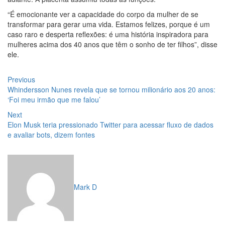
“É emocionante ver a capacidade do corpo da mulher de se
transformar para gerar uma vida. Estamos felizes, porque é um
caso raro e desperta reflexões: é uma história inspiradora para
mulheres acima dos 40 anos que têm o sonho de ter filhos”, disse
ele.
Navegação
Previous
Previous
post:
Whindersson Nunes revela que se tornou milionário aos 20 anos:
de
‘Foi meu irmão que me falou’
Post
Next
Next
post:
Elon Musk teria pressionado Twitter para acessar fluxo de dados
e avaliar bots, dizem fontes
Mark D