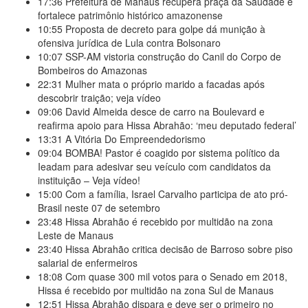
17:36
Prefeitura de Manaus recupera praça da Saudade e
fortalece patrimônio histórico amazonense
10:55
Proposta de decreto para golpe dá munição à
ofensiva jurídica de Lula contra Bolsonaro
10:07
SSP-AM vistoria construção do Canil do Corpo de
Bombeiros do Amazonas
22:31
Mulher mata o próprio marido a facadas após
descobrir traição; veja vídeo
09:06
David Almeida desce de carro na Boulevard e
reafirma apoio para Hissa Abrahão: ‘meu deputado federal’
13:31
A Vitória Do Empreendedorismo
09:04
BOMBA! Pastor é coagido por sistema político da
Ieadam para adesivar seu veículo com candidatos da
instituição – Veja vídeo!
15:00
Com a família, Israel Carvalho participa de ato pró-
Brasil neste 07 de setembro
23:48
Hissa Abrahão é recebido por multidão na zona
Leste de Manaus
23:40
Hissa Abrahão critica decisão de Barroso sobre piso
salarial de enfermeiros
18:08
Com quase 300 mil votos para o Senado em 2018,
Hissa é recebido por multidão na zona Sul de Manaus
12:51
Hissa Abrahão dispara e deve ser o primeiro no