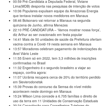
00:59
Pré-Candidata a Deputada Federal, Viviane
Lima(MDB) desponta nas pesquisas de intenção de votos
10:06
Populares expulsam equipe da Amazonas Energia
que tentava instalar novos medidores em Manaus
08:46
Bolsonaro vai retornar a Manaus na segunda
quinzena de Junho, afirma Menezes
22:10
PRÉ-CANDIDATURA – ‘Vamos mostrar nossa força’,
diz Arthur ao ser ovacionado em festa popular
14:41
Mais de 50 unidades de saúde da Prefeitura ofertam
vacina contra a Covid-19 nesta semana em Manaus
13:57
Moradores celebram pagamento de indenizações do
Anel Viário Leste
11:55
Enem só em 2022, tem 3,3 milhões de inscrições
confirmadas no Brasil
11:32
Engenheiro é o segundo brasileiro a viajar ao
espaço, confira agora:
11:07
Ucrânia recupera cerca de 20% do território perdido
em Sievierodonetsk
15:39
Provas do concurso da Semsa do nível médio
acontecem neste domingo em Manaus
15:24
Wilson Lima concede a 6.705 famílias o direito de
uso da terra em 11 Unidades de Conservação Estaduais
20:34
Capacitação para Conselheiros Tutelares do