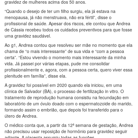
gravidez de mulheres acima dos 50 anos.
“Quando o desejo de ter um filho surgiu, ela já estava na
menopausa, já não menstruava, não era fértil”, disse o
profissional de saúde. Apesar dos riscos, ele contou que Andrea
de Cássia recebeu todos os cuidados preventivos para que fosse
uma gravidez saudável.
Ao g1, Andrea contou que resolveu ser mãe no momento que ela
chama de “o mais interessante” de sua vida e “com a pessoa
certa”. “Estou vivendo o momento mais interessante da minha
vida. Já passei por várias etapas, pude me consolidar
profissionalmente e, agora, com a pessoa certa, quero viver essa
plenitude em família”, disse ela.
A gravidez foi possível em 2020 quando ela iniciou, em uma
clínica de Salvador (BA), o processo de fertilização in vitro. O
tratamento de reprodução humana consistiu na fecundação em
laboratório de um óvulo doado com o espermatozoide do marido,
formando assim o embrião, que depois foi transferido para o
útero de Andrea.
O médico conta que, a partir da 12ª semana de gestação, Andrea
não precisou usar reposição de hormônio para gravidez seguir
adiante. A placenta assumiu todas as funções.