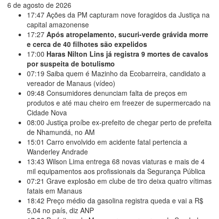
6 de agosto de 2026
17:47
Ações da PM capturam nove foragidos da Justiça na
capital amazonense
17:27
Após atropelamento, sucuri-verde grávida morre
e cerca de 40 filhotes são expelidos
17:00
Haras Nilton Lins já registra 9 mortes de cavalos
por suspeita de botulismo
07:19
Saiba quem é Mazinho da Ecobarreira, candidato a
vereador de Manaus (vídeo)
09:48
Consumidores denunciam falta de preços em
produtos e até mau cheiro em freezer de supermercado na
Cidade Nova
08:00
Justiça proíbe ex-prefeito de chegar perto de prefeita
de Nhamundá, no AM
15:01
Carro envolvido em acidente fatal pertencia a
Wanderley Andrade
13:43
Wilson Lima entrega 68 novas viaturas e mais de 4
mil equipamentos aos profissionais da Segurança Pública
07:21
Grave explosão em clube de tiro deixa quatro vítimas
fatais em Manaus
18:42
Preço médio da gasolina registra queda e vai a R$
5,04 no país, diz ANP