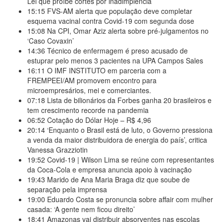
Lei que proíbe cortes por inadimplência
15:15
FVS-AM alerta que população deve completar
esquema vacinal contra Covid-19 com segunda dose
15:08
Na CPI, Omar Aziz alerta sobre pré-julgamentos no
‘Caso Covaxin’
14:36
Técnico de enfermagem é preso acusado de
estuprar pelo menos 3 pacientes na UPA Campos Sales
16:11
O IMF INSTITUTO em parceria com a
FREMPEEI/AM promovem encontro para
microempresários, mei e comerciantes.
07:18
Lista de bilionários da Forbes ganha 20 brasileiros e
tem crescimento recorde na pandemia
06:52
Cotação do Dólar Hoje – R$ 4,96
20:14
‘Enquanto o Brasil está de luto, o Governo pressiona
a venda da maior distribuidora de energia do país’, critica
Vanessa Grazziotin
19:52
Covid-19 | Wilson Lima se reúne com representantes
da Coca-Cola e empresa anuncia apoio à vacinação
19:43
Marido de Ana Maria Braga diz que soube de
separação pela imprensa
19:00
Eduardo Costa se pronuncia sobre affair com mulher
casada: ‘A gente nem ficou direito’
18:41
Amazonas vai distribuir absorventes nas escolas