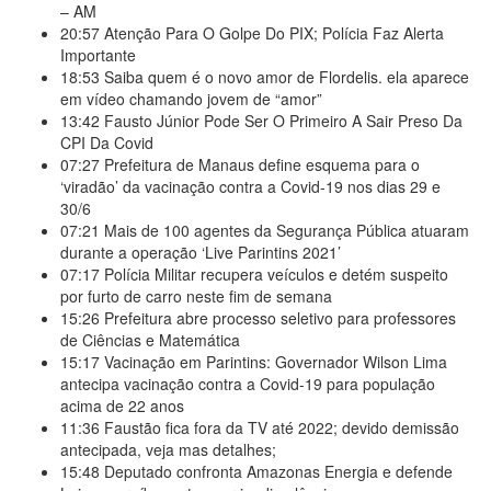
– AM
20:57
Atenção Para O Golpe Do PIX; Polícia Faz Alerta
Importante
18:53
Saiba quem é o novo amor de Flordelis. ela aparece
em vídeo chamando jovem de “amor”
13:42
Fausto Júnior Pode Ser O Primeiro A Sair Preso Da
CPI Da Covid
07:27
Prefeitura de Manaus define esquema para o
‘viradão’ da vacinação contra a Covid-19 nos dias 29 e
30/6
07:21
Mais de 100 agentes da Segurança Pública atuaram
durante a operação ‘Live Parintins 2021’
07:17
Polícia Militar recupera veículos e detém suspeito
por furto de carro neste fim de semana
15:26
Prefeitura abre processo seletivo para professores
de Ciências e Matemática
15:17
Vacinação em Parintins: Governador Wilson Lima
antecipa vacinação contra a Covid-19 para população
acima de 22 anos
11:36
Faustão fica fora da TV até 2022; devido demissão
antecipada, veja mas detalhes;
15:48
Deputado confronta Amazonas Energia e defende