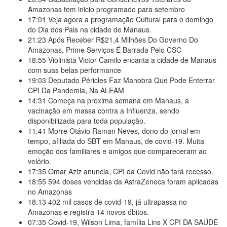
Amazonas tem inicio programado para setembro
17:01
Veja agora a programação Cultural para o domingo
do Dia dos Pais na cidade de Manaus.
21:23
Após Receber R$21,4 Milhões Do Governo Do
Amazonas, Prime Serviços É Barrada Pelo CSC
18:55
Violinista Victor Camilo encanta a cidade de Manaus
com suas belas performance
19:03
Deputado Péricles Faz Manobra Que Pode Enterrar
CPI Da Pandemia, Na ALEAM
14:31
Começa na próxima semana em Manaus, a
vacinação em massa contra a Influenza, sendo
disponibilizada para toda população.
11:41
Morre Otávio Raman Neves, dono do jornal em
tempo, afiliada do SBT em Manaus, de covid-19. Muita
emoção dos familiares e amigos que compareceram ao
velório.
17:35
Omar Aziz anuncia, CPI da Covid não fará recesso.
18:55
594 doses vencidas da AstraZeneca foram aplicadas
no Amazonas
18:13
402 mil casos de covid-19, já ultrapassa no
Amazonas e registra 14 novos óbitos.
07:35
Covid-19, Wilson Lima, família Lins X CPI DA SAÚDE