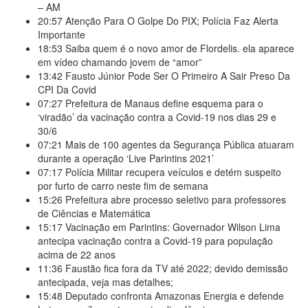
– AM
20:57
Atenção Para O Golpe Do PIX; Polícia Faz Alerta
Importante
18:53
Saiba quem é o novo amor de Flordelis. ela aparece
em vídeo chamando jovem de “amor”
13:42
Fausto Júnior Pode Ser O Primeiro A Sair Preso Da
CPI Da Covid
07:27
Prefeitura de Manaus define esquema para o
‘viradão’ da vacinação contra a Covid-19 nos dias 29 e
30/6
07:21
Mais de 100 agentes da Segurança Pública atuaram
durante a operação ‘Live Parintins 2021’
07:17
Polícia Militar recupera veículos e detém suspeito
por furto de carro neste fim de semana
15:26
Prefeitura abre processo seletivo para professores
de Ciências e Matemática
15:17
Vacinação em Parintins: Governador Wilson Lima
antecipa vacinação contra a Covid-19 para população
acima de 22 anos
11:36
Faustão fica fora da TV até 2022; devido demissão
antecipada, veja mas detalhes;
15:48
Deputado confronta Amazonas Energia e defende