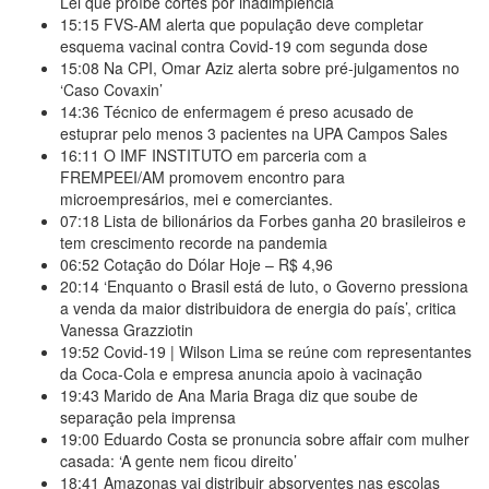
Lei que proíbe cortes por inadimplência
15:15
FVS-AM alerta que população deve completar
esquema vacinal contra Covid-19 com segunda dose
15:08
Na CPI, Omar Aziz alerta sobre pré-julgamentos no
‘Caso Covaxin’
14:36
Técnico de enfermagem é preso acusado de
estuprar pelo menos 3 pacientes na UPA Campos Sales
16:11
O IMF INSTITUTO em parceria com a
FREMPEEI/AM promovem encontro para
microempresários, mei e comerciantes.
07:18
Lista de bilionários da Forbes ganha 20 brasileiros e
tem crescimento recorde na pandemia
06:52
Cotação do Dólar Hoje – R$ 4,96
20:14
‘Enquanto o Brasil está de luto, o Governo pressiona
a venda da maior distribuidora de energia do país’, critica
Vanessa Grazziotin
19:52
Covid-19 | Wilson Lima se reúne com representantes
da Coca-Cola e empresa anuncia apoio à vacinação
19:43
Marido de Ana Maria Braga diz que soube de
separação pela imprensa
19:00
Eduardo Costa se pronuncia sobre affair com mulher
casada: ‘A gente nem ficou direito’
18:41
Amazonas vai distribuir absorventes nas escolas