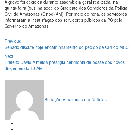
A greve foi decidida durante assembleia geral realizada, na
quinta-feira (30), na sede do Sindicato dos Servidores da Polícia
Civil do Amazonas (Sinpol-AM). Por meio de nota, os servidores
informaram a insatisfação dos servidores públicos da PC pelo
Governo do Amazonas.
Navegação
Previous
Previous
post:
Senado discute hoje encaminhamento do pedido de CPI do MEC
de
Next
Next
Post
post:
Prefeito David Almeida prestigia cerimônia de posse dos novos
dirigentes do TJ-AM
Redação Amazonas em Notícias