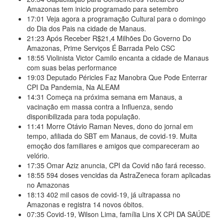
Amazonas tem inicio programado para setembro
17:01
Veja agora a programação Cultural para o domingo
do Dia dos Pais na cidade de Manaus.
21:23
Após Receber R$21,4 Milhões Do Governo Do
Amazonas, Prime Serviços É Barrada Pelo CSC
18:55
Violinista Victor Camilo encanta a cidade de Manaus
com suas belas performance
19:03
Deputado Péricles Faz Manobra Que Pode Enterrar
CPI Da Pandemia, Na ALEAM
14:31
Começa na próxima semana em Manaus, a
vacinação em massa contra a Influenza, sendo
disponibilizada para toda população.
11:41
Morre Otávio Raman Neves, dono do jornal em
tempo, afiliada do SBT em Manaus, de covid-19. Muita
emoção dos familiares e amigos que compareceram ao
velório.
17:35
Omar Aziz anuncia, CPI da Covid não fará recesso.
18:55
594 doses vencidas da AstraZeneca foram aplicadas
no Amazonas
18:13
402 mil casos de covid-19, já ultrapassa no
Amazonas e registra 14 novos óbitos.
07:35
Covid-19, Wilson Lima, família Lins X CPI DA SAÚDE