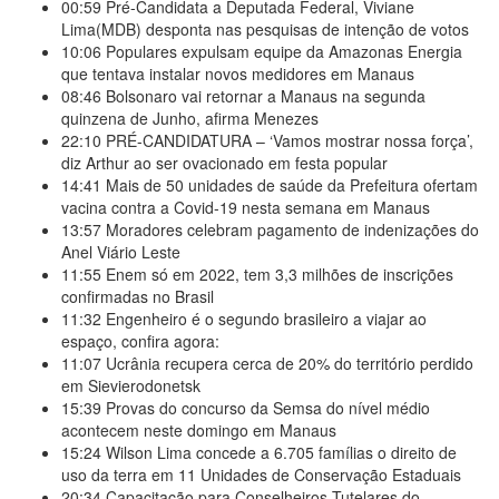
00:59
Pré-Candidata a Deputada Federal, Viviane
Lima(MDB) desponta nas pesquisas de intenção de votos
10:06
Populares expulsam equipe da Amazonas Energia
que tentava instalar novos medidores em Manaus
08:46
Bolsonaro vai retornar a Manaus na segunda
quinzena de Junho, afirma Menezes
22:10
PRÉ-CANDIDATURA – ‘Vamos mostrar nossa força’,
diz Arthur ao ser ovacionado em festa popular
14:41
Mais de 50 unidades de saúde da Prefeitura ofertam
vacina contra a Covid-19 nesta semana em Manaus
13:57
Moradores celebram pagamento de indenizações do
Anel Viário Leste
11:55
Enem só em 2022, tem 3,3 milhões de inscrições
confirmadas no Brasil
11:32
Engenheiro é o segundo brasileiro a viajar ao
espaço, confira agora:
11:07
Ucrânia recupera cerca de 20% do território perdido
em Sievierodonetsk
15:39
Provas do concurso da Semsa do nível médio
acontecem neste domingo em Manaus
15:24
Wilson Lima concede a 6.705 famílias o direito de
uso da terra em 11 Unidades de Conservação Estaduais
20:34
Capacitação para Conselheiros Tutelares do