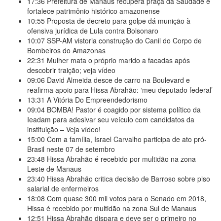
17:36
Prefeitura de Manaus recupera praça da Saudade e
fortalece patrimônio histórico amazonense
10:55
Proposta de decreto para golpe dá munição à
ofensiva jurídica de Lula contra Bolsonaro
10:07
SSP-AM vistoria construção do Canil do Corpo de
Bombeiros do Amazonas
22:31
Mulher mata o próprio marido a facadas após
descobrir traição; veja vídeo
09:06
David Almeida desce de carro na Boulevard e
reafirma apoio para Hissa Abrahão: ‘meu deputado federal’
13:31
A Vitória Do Empreendedorismo
09:04
BOMBA! Pastor é coagido por sistema político da
Ieadam para adesivar seu veículo com candidatos da
instituição – Veja vídeo!
15:00
Com a família, Israel Carvalho participa de ato pró-
Brasil neste 07 de setembro
23:48
Hissa Abrahão é recebido por multidão na zona
Leste de Manaus
23:40
Hissa Abrahão critica decisão de Barroso sobre piso
salarial de enfermeiros
18:08
Com quase 300 mil votos para o Senado em 2018,
Hissa é recebido por multidão na zona Sul de Manaus
12:51
Hissa Abrahão dispara e deve ser o primeiro no