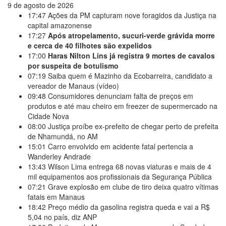
9 de agosto de 2026
17:47
Ações da PM capturam nove foragidos da Justiça na
capital amazonense
17:27
Após atropelamento, sucuri-verde grávida morre
e cerca de 40 filhotes são expelidos
17:00
Haras Nilton Lins já registra 9 mortes de cavalos
por suspeita de botulismo
07:19
Saiba quem é Mazinho da Ecobarreira, candidato a
vereador de Manaus (vídeo)
09:48
Consumidores denunciam falta de preços em
produtos e até mau cheiro em freezer de supermercado na
Cidade Nova
08:00
Justiça proíbe ex-prefeito de chegar perto de prefeita
de Nhamundá, no AM
15:01
Carro envolvido em acidente fatal pertencia a
Wanderley Andrade
13:43
Wilson Lima entrega 68 novas viaturas e mais de 4
mil equipamentos aos profissionais da Segurança Pública
07:21
Grave explosão em clube de tiro deixa quatro vítimas
fatais em Manaus
18:42
Preço médio da gasolina registra queda e vai a R$
5,04 no país, diz ANP