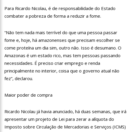
11:07
Ucrânia recupera cerca de 20% do território perdido em
Para Ricardo Nicolau, é de responsabilidade do Estado
Sievierodonetsk
combater a pobreza de forma a reduzir a fome.
15:39
Provas do concurso da Semsa do nível médio acontecem
neste domingo em Manaus
15:24
Wilson Lima concede a 6.705 famílias o direito de uso da terra
“Não tem nada mais terrível do que uma pessoa passar
em 11 Unidades de Conservação Estaduais
fome e, hoje, há amazonenses que precisam escolher se
20:34
Capacitação para Conselheiros Tutelares do Amazonas tem
come proteína um dia sim, outro não. Isso é desumano. O
inicio programado para setembro
Amazonas é um estado rico, mas tem pessoas passando
17:01
Veja agora a programação Cultural para o domingo do Dia
necessidades. É preciso criar emprego e renda
dos Pais na cidade de Manaus.
principalmente no interior, coisa que o governo atual não
21:23
Após Receber R$21,4 Milhões Do Governo Do Amazonas,
Prime Serviços É Barrada Pelo CSC
fez”, declarou.
18:55
Violinista Victor Camilo encanta a cidade de Manaus com
suas belas performance
Maior poder de compra
19:03
Deputado Péricles Faz Manobra Que Pode Enterrar CPI Da
Pandemia, Na ALEAM
14:31
Começa na próxima semana em Manaus, a vacinação em
Ricardo Nicolau já havia anunciado, há duas semanas, que irá
massa contra a Influenza, sendo disponibilizada para toda
apresentar um projeto de Lei para zerar a alíquota do
população.
11:41
Morre Otávio Raman Neves, dono do jornal em tempo,
Imposto sobre Circulação de Mercadorias e Serviços (ICMS)
afiliada do SBT em Manaus, de covid-19. Muita emoção dos