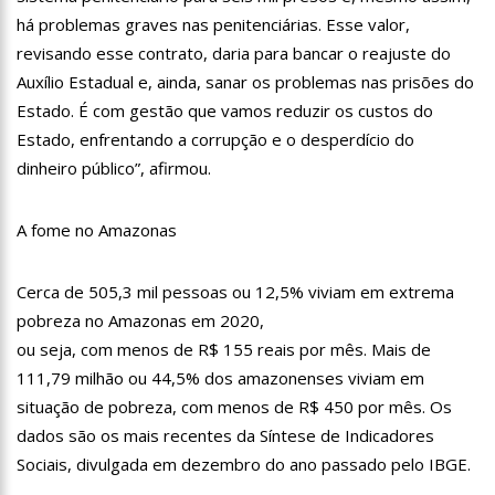
19:46
Viviane Lima é aposta do MDB para ser deputada federal do
há problemas graves nas penitenciárias. Esse valor,
Amazonas
revisando esse contrato, daria para bancar o reajuste do
20:23
Prefeitura abre credenciamento de prestadores de serviços
Auxílio Estadual e, ainda, sanar os problemas nas prisões do
para o Manausmed
Estado. É com gestão que vamos reduzir os custos do
00:59
Pré-Candidata a Deputada Federal, Viviane Lima(MDB)
desponta nas pesquisas de intenção de votos
Estado, enfrentando a corrupção e o desperdício do
10:06
Populares expulsam equipe da Amazonas Energia que
dinheiro público”, afirmou.
tentava instalar novos medidores em Manaus
08:46
Bolsonaro vai retornar a Manaus na segunda quinzena de
A fome no Amazonas
Junho, afirma Menezes
22:10
PRÉ-CANDIDATURA – ‘Vamos mostrar nossa força’, diz Arthur
ao ser ovacionado em festa popular
Cerca de 505,3 mil pessoas ou 12,5% viviam em extrema
14:41
Mais de 50 unidades de saúde da Prefeitura ofertam vacina
pobreza no Amazonas em 2020,
contra a Covid-19 nesta semana em Manaus
ou seja, com menos de R$ 155 reais por mês. Mais de
13:57
Moradores celebram pagamento de indenizações do Anel
111,79 milhão ou 44,5% dos amazonenses viviam em
Viário Leste
situação de pobreza, com menos de R$ 450 por mês. Os
11:55
Enem só em 2022, tem 3,3 milhões de inscrições confirmadas
no Brasil
dados são os mais recentes da Síntese de Indicadores
11:32
Sociais, divulgada em dezembro do ano passado pelo IBGE.
Engenheiro é o segundo brasileiro a viajar ao espaço, confira
agora: