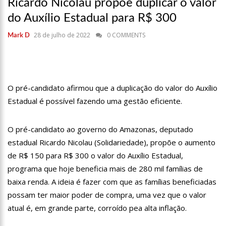
Ricardo Nicolau propõe duplicar o valor
17:36
Prefeitura de Manaus recupera praça da Saudade e
fortalece patrimônio histórico amazonense
do Auxílio Estadual para R$ 300
10:55
Proposta de decreto para golpe dá munição à ofensiva
28 de julho de 2022
0 COMMENTS
Mark D
jurídica de Lula contra Bolsonaro
10:07
SSP-AM vistoria construção do Canil do Corpo de Bombeiros
do Amazonas
22:31
Mulher mata o próprio marido a facadas após descobrir
traição; veja vídeo
O pré-candidato afirmou que a duplicação do valor do Auxílio
09:06
David Almeida desce de carro na Boulevard e reafirma apoio
Estadual é possível fazendo uma gestão eficiente.
para Hissa Abrahão: ‘meu deputado federal’
13:31
A Vitória Do Empreendedorismo
O pré-candidato ao governo do Amazonas, deputado
09:04
BOMBA! Pastor é coagido por sistema político da Ieadam para
estadual Ricardo Nicolau (Solidariedade), propõe o aumento
adesivar seu veículo com candidatos da instituição – Veja vídeo!
de R$ 150 para R$ 300 o valor do Auxílio Estadual,
15:00
Com a família, Israel Carvalho participa de ato pró-Brasil
programa que hoje beneficia mais de 280 mil famílias de
neste 07 de setembro
baixa renda. A ideia é fazer com que as famílias beneficiadas
23:48
Hissa Abrahão é recebido por multidão na zona Leste de
possam ter maior poder de compra, uma vez que o valor
Manaus
atual é, em grande parte, corroído pea alta inflação.
23:40
Hissa Abrahão critica decisão de Barroso sobre piso salarial
de enfermeiros