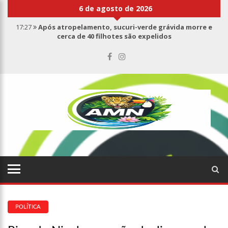
6 de agosto de 2026
17:27
Após atropelamento, sucuri-verde grávida morre e
cerca de 40 filhotes são expelidos
17:00
Haras Nilton Lins já registra 9 mortes de cavalos por
suspeita de botulismo
07:19
Saiba quem é Mazinho da Ecobarreira, candidato a vereador
de Manaus (vídeo)
09:48
Consumidores denunciam falta de preços em produtos e até
mau cheiro em freezer de supermercado na Cidade Nova
08:00
Justiça proíbe ex-prefeito de chegar perto de prefeita de
Nhamundá, no AM
15:01
Carro envolvido em acidente fatal pertencia a Wanderley
Andrade
13:43
Wilson Lima entrega 68 novas viaturas e mais de 4 mil
equipamentos aos profissionais da Segurança Pública
07:21
Grave explosão em clube de tiro deixa quatro vítimas fatais
em Manaus
POLÍTICA
18:42
Preço médio da gasolina registra queda e vai a R$ 5,04 no
país, diz ANP