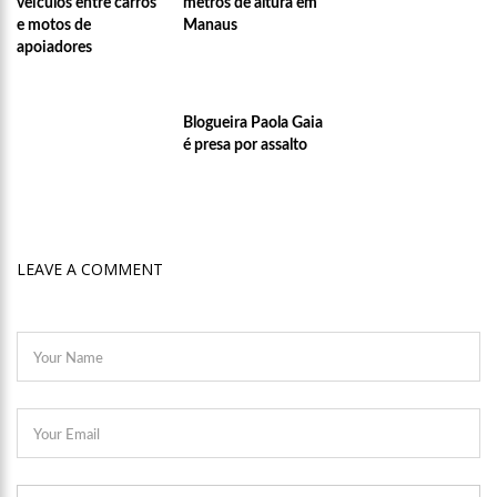
veículos entre carros
metros de altura em
11:49
Rodoviários suspendem paralisação e ônibus circulam
e motos de
Manaus
normalmente em Manaus
apoiadores
11:44
Loja inaugurada há pouco mais de dois meses é destruída
por incêndio de grandes proporções no bairro Colônia Terra Nova
(vídeo)
Blogueira Paola Gaia
11:37
Ronildo Souza questiona Renato Júnior sobre instalação de
radares e cobra transparência na arrecadação com multas em
é presa por assalto
Manaus
17:47
Ações da PM capturam nove foragidos da Justiça na capital
amazonense
LEAVE A COMMENT