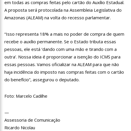
em todas as compras feitas pelo cartão do Auxílio Estadual.
familiares e amigos que compareceram ao velório.
17:35
Omar Aziz anuncia, CPI da Covid não fará recesso.
A proposta será protocolada na Assembleia Legislativa do
Amazonas (ALEAM) na volta do recesso parlamentar.
18:55
594 doses vencidas da AstraZeneca foram aplicadas no
Amazonas
18:13
402 mil casos de covid-19, já ultrapassa no Amazonas e
“Isso representa 18% a mais no poder de compra de quem
registra 14 novos óbitos.
recebe o auxílio permanente. Se o Estado tributa essas
07:35
Covid-19, Wilson Lima, família Lins X CPI DA SAÚDE – AM
pessoas, ele está ‘dando com uma mão e tirando com a
outra’. Nossa ideia é proporcionar a isenção do ICMS para
20:57
Atenção Para O Golpe Do PIX; Polícia Faz Alerta Importante
essas pessoas. Vamos oficializar na ALEAM para que não
18:53
Saiba quem é o novo amor de Flordelis. ela aparece em
haja incidência do imposto nas compras feitas com o cartão
vídeo chamando jovem de “amor”
do benefício”, assegurou o deputado.
13:42
Fausto Júnior Pode Ser O Primeiro A Sair Preso Da CPI Da
Covid
Foto: Marcelo Cadilhe
07:27
Prefeitura de Manaus define esquema para o ‘viradão’ da
vacinação contra a Covid-19 nos dias 29 e 30/6
07:21
Mais de 100 agentes da Segurança Pública atuaram durante
—
a operação ‘Live Parintins 2021’
Assessoria de Comunicação
07:17
Polícia Militar recupera veículos e detém suspeito por furto
Ricardo Nicolau
de carro neste fim de semana