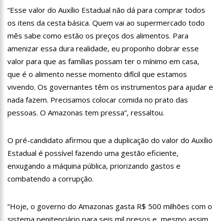
18:08
Com quase 300 mil votos para o Senado em 2018, Hissa é
“Esse valor do Auxílio Estadual não dá para comprar todos
recebido por multidão na zona Sul de Manaus
os itens da cesta básica. Quem vai ao supermercado todo
12:51
Hissa Abrahão dispara e deve ser o primeiro no Avante à
mês sabe como estão os preços dos alimentos. Para
Câmara Federal
amenizar essa dura realidade, eu proponho dobrar esse
21:55
Hissa Abrahão fala em oportunidades para feirantes no
Eldorado
valor para que as famílias possam ter o mínimo em casa,
22:45
Hissa Abrahão tem candidatura deferida pela Justiça Eleitoral
que é o alimento nesse momento difícil que estamos
vivendo. Os governantes têm os instrumentos para ajudar e
20:33
Hissa Abrahão pede aos eleitores que compareçam às urnas
nada fazem. Precisamos colocar comida no prato das
pessoas. O Amazonas tem pressa”, ressaltou.
10:39
Tecnologia 5G: Sinal em Manaus será ativado até novembro
deste ano
10:32
Vacinação contra Covid-19 acontece em 12 postos neste
O pré-candidato afirmou que a duplicação do valor do Auxílio
sábado em Manaus
Estadual é possível fazendo uma gestão eficiente,
18:03
Bolsistas do Prouni começam a receber hoje auxílio de R$
enxugando a máquina pública, priorizando gastos e
400
combatendo a corrupção.
17:50
Pesquisa aponta que tecnologia pode ajudar na melhoria da
qualidade das escolas no Amazonas
20:07
“Hoje, o governo do Amazonas gasta R$ 500 milhões com o
Amazonino pretende transforma o estado em um canteiro de
obras para combater desemprego? fome e miséria
sistema penitenciário para seis mil presos e, mesmo assim,