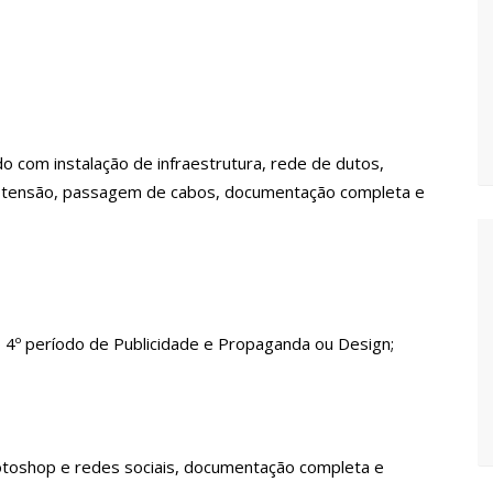
ra e deve ser o primeiro no Avante à Câmara Federal
em oportunidades para feirantes no Eldorado
do com instalação de infraestrutura, rede de dutos,
ndidatura deferida pela Justiça Eleitoral
a tensão, passagem de cabos, documentação completa e
 aos eleitores que compareçam às urnas
al em Manaus será ativado até novembro deste ano
o 4º período de Publicidade e Propaganda ou Design;
ovid-19 acontece em 12 postos neste sábado em Manaus
toshop e redes sociais, documentação completa e
 começam a receber hoje auxílio de R$ 400