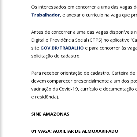
profissionais da Segurança
Os interessados em concorrer a uma das vagas 
07:21
Grave explosão em c
Trabalhador
, e anexar o currículo na vaga que p
Antes de concorrer a uma das vagas disponíveis 
18:42
Preço médio da gasol
Digital e Previdência Social (CTPS) no aplicativo ‘C
site
GOV.BR/TRABALHO
e para concorrer às vag
solicitação de cadastro.
17:36
Prefeitura de Manau
amazonense
Para receber orientação de cadastro, Carteira de
10:55
Proposta de decreto
devem comparecer presencialmente a um dos pos
Bolsonaro
vacinação da Covid-19, currículo e documentação 
e residência).
10:07
SSP-AM vistoria co
SINE AMAZONAS
22:31
Mulher mata o própr
01 VAGA: AUXILIAR DE ALMOXARIFADO