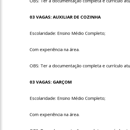
OBS: Ter a documentação completa e currículo at
15:39
Provas do concurso
03 VAGAS: AUXILIAR DE COZINHA
Escolaridade: Ensino Médio Completo;
15:24
Wilson Lima concede 
Conservação Estaduais
Com experiência na área.
20:34
Capacitação para C
setembro
OBS: Ter a documentação completa e currículo atu
17:01
Veja agora a progra
03 VAGAS: GARÇOM
Manaus.
21:23
Após Receber R$21,
Escolaridade: Ensino Médio Completo;
Pelo CSC
18:55
Violinista Victor C
Com experiência na área.