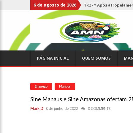
6 de agosto de 2026
17:27
Após atropelament
expelidos
17:00
Haras Nilton Lins
07:19
Saiba quem é Mazin
PÁGINA INICIAL
QUEM SOMOS
MAN
09:48
Consumidores denun
de supermercado na Cida
08:00
Justiça proíbe ex-p
Emprego
Manaus
Sine Manaus e Sine Amazonas ofertam 28
15:01
Carro envolvido em 
8 de junho de 2022
0 COMMENTS
Mark D
13:43
Wilson Lima entrega