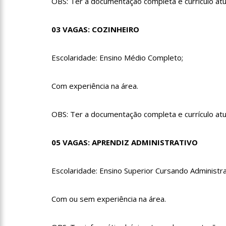
OBS: Ter a documentação completa e currículo atu
19:03
Deputado Péricles 
03 VAGAS: COZINHEIRO
14:31
Começa na próxima 
sendo disponibilizada par
Escolaridade: Ensino Médio Completo;
11:41
Morre Otávio Raman
Com experiência na área.
covid-19. Muita emoção do
17:35
Omar Aziz anuncia, 
OBS: Ter a documentação completa e currículo atu
05 VAGAS: APRENDIZ ADMINISTRATIVO
18:55
594 doses vencidas
Escolaridade: Ensino Superior Cursando Administra
18:13
402 mil casos de cov
Com ou sem experiência na área.
07:35
Covid-19, Wilson Lim