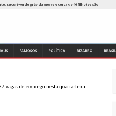
o, sucuri-verde grávida morre e cerca de 40 filhotes são
 já registra 9 mortes de cavalos por suspeita de botulismo
ho da Ecobarreira, candidato a vereador de Manaus (vídeo)
AUS
FAMOSOS
POLÍTICA
BIZARRO
BRASI
ciam falta de preços em produtos e até mau cheiro em freezer
de Nova
refeito de chegar perto de prefeita de Nhamundá, no AM
7 vagas de emprego nesta quarta-feira
acidente fatal pertencia a Wanderley Andrade
 68 novas viaturas e mais de 4 mil equipamentos aos