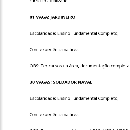
currículo atualizado.
01 VAGA: JARDINEIRO
17:50
Pesquisa aponta que
no Amazonas
Escolaridade: Ensino Fundamental Completo;
20:07
Amazonino pretende
desemprego? fome e misér
Com experiência na área.
19:46
Viviane Lima é apo
OBS: Ter cursos na área, documentação completa e
20:23
Prefeitura abre cr
30 VAGAS: SOLDADOR NAVAL
00:59
Pré-Candidata a De
Escolaridade: Ensino Fundamental Completo;
intenção de votos
Com experiência na área.
10:06
Populares expulsam
medidores em Manaus