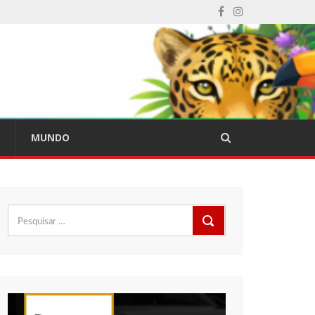
L
MUNDO
Pesquisar
por: