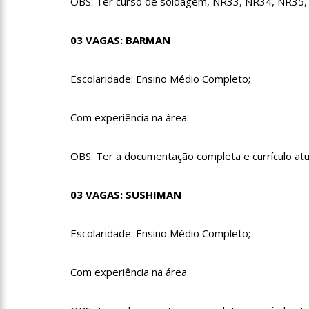
OBS: Ter curso de soldagem, NR33, NR34, NR35, 
08:46
Bolsonaro vai reto
03 VAGAS: BARMAN
22:10
PRÉ-CANDIDATURA – ‘
Escolaridade: Ensino Médio Completo;
festa popular
14:41
Mais de 50 unidades
Com experiência na área.
semana em Manaus
OBS: Ter a documentação completa e currículo at
13:57
Moradores celebram
03 VAGAS: SUSHIMAN
11:55
Enem só em 2022, te
Escolaridade: Ensino Médio Completo;
11:32
Engenheiro é o segun
Com experiência na área.
11:07
Ucrânia recupera ce