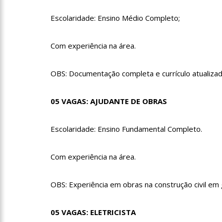
09:06
David Almeida desce
Escolaridade: Ensino Médio Completo;
‘meu deputado federal’
13:31
A Vitória Do Empre
Com experiência na área.
09:04
BOMBA! Pastor é coa
OBS: Documentação completa e currículo atualiza
com candidatos da instituiç
05 VAGAS: AJUDANTE DE OBRAS
15:00
Com a família, Israe
Escolaridade: Ensino Fundamental Completo.
23:48
Hissa Abrahão é re
Com experiência na área.
23:40
Hissa Abrahão criti
OBS: Experiência em obras na construção civil em g
18:08
Com quase 300 mil v
05 VAGAS: ELETRICISTA
zona Sul de Manaus