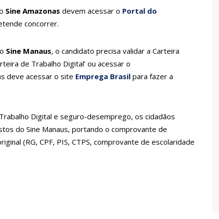
 Pública
do
Sine Amazonas
devem acessar o
Portal do
lube de tiro deixa quatro vítimas fatais em Manaus
retende concorrer.
no
Sine Manaus
, o candidato precisa validar a Carteira
ina registra queda e vai a R$ 5,04 no país, diz ANP
arteira de Trabalho Digital’ ou acessar o
as deve acessar o site
Emprega Brasil
para fazer a
s recupera praça da Saudade e fortalece patrimônio histórico
 Trabalho Digital e seguro-desemprego, os cidadãos
 para golpe dá munição à ofensiva jurídica de Lula contra
tos do Sine Manaus, portando o comprovante de
original (RG, CPF, PIS, CTPS, comprovante de escolaridade
nstrução do Canil do Corpo de Bombeiros do Amazonas
io marido a facadas após descobrir traição; veja vídeo