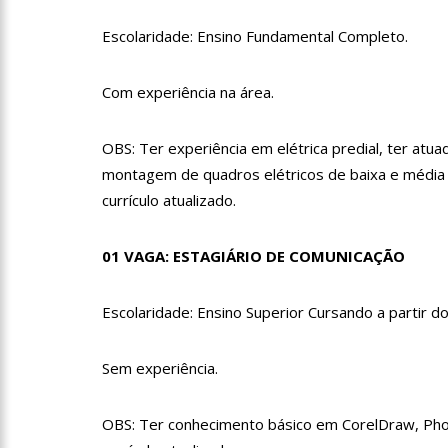
12:51
Hissa Abrahão dispa
Escolaridade: Ensino Fundamental Completo.
Com experiência na área.
21:55
Hissa Abrahão fala 
OBS: Ter experiência em elétrica predial, ter atua
22:45
Hissa Abrahão tem ca
montagem de quadros elétricos de baixa e médi
currículo atualizado.
20:33
Hissa Abrahão pede
01 VAGA: ESTAGIÁRIO DE COMUNICAÇÃO
10:39
Tecnologia 5G: Sin
Escolaridade: Ensino Superior Cursando a partir d
Sem experiência.
10:32
Vacinação contra C
OBS: Ter conhecimento básico em CorelDraw, Pho
18:03
Bolsistas do Prouni