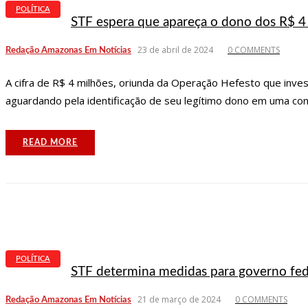
POLÍTICA
STF espera que apareça o dono dos R$ 4 
23 de abril de 2024
0 COMMENTS
Redação Amazonas Em Notícias
A cifra de R$ 4 milhões, oriunda da Operação Hefesto que inve
aguardando pela identificação de seu legítimo dono em uma cont
READ MORE
POLÍTICA
STF determina medidas para governo fed
21 de março de 2024
0 COMMENTS
Redação Amazonas Em Notícias