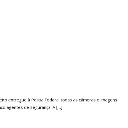
TE SÁBADO EM MANAUS
UALIDADE DAS ESCOLAS NO AMAZONAS
 APOSTA DO MDB PARA SER DEPUTADA FEDERAL DO AMAZONAS
A(MDB) DESPONTA NAS PESQUISAS DE INTENÇÃO DE VOTOS
 MANAUS NA SEGUNDA QUINZENA DE JUNHO, AFIRMA MENEZES
AMENTO DE INDENIZAÇÕES DO ANEL VIÁRIO LESTE
NFIRA AGORA:
TECEM NESTE DOMINGO EM MANAUS
eiro entregue à Polícia Federal todas as câmeras e imagens
nco agentes de segurança. A […]
TURAL PARA O DOMINGO DO DIA DOS PAIS NA CIDADE DE MANAUS.
CIDADE DE MANAUS COM SUAS BELAS PERFORMANCE