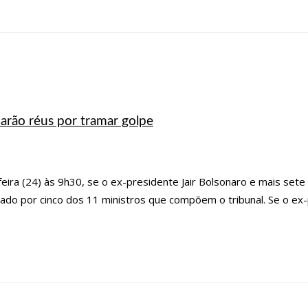
EMIA, NA ALEAM
ONTRA A INFLUENZA, SENDO DISPONIBILIZADA PARA TODA POPULAÇÃO.
DO SBT EM MANAUS, DE COVID-19. MUITA EMOÇÃO DOS FAMILIARES E AMIGO
OSES VENCIDAS DA ASTRAZENECA FORAM APLICADAS NO AMAZONAS
A 14 NOVOS ÓBITOS.
07:35
COVID-19, WILSON LIMA, FAMÍLIA LINS X CPI DA SA
narão réus por tramar golpe
8:53
SAIBA QUEM É O NOVO AMOR DE FLORDELIS. ELA APARECE EM VÍDEO CHA
07:27
PREFEITURA DE MANAUS DEFINE ESQUEMA PARA O ‘VIRADÃO’ DA VACINAÇ
eira (24) às 9h30, se o ex-presidente Jair Bolsonaro e mais sete
ERAÇÃO ‘LIVE PARINTINS 2021’
07:17
POLÍCIA MILITAR RECUPERA VEÍCULOS 
mado por cinco dos 11 ministros que compõem o tribunal. Se o ex-
 E MATEMÁTICA
INAÇÃO CONTRA A COVID-19 PARA POPULAÇÃO ACIMA DE 22 ANOS
EJA MAS DETALHES;
15:48
DEPUTADO CONFRONTA AMAZONAS ENERGIA E DEFEN
L CONTRA COVID-19 COM SEGUNDA DOSE
15:08
NA CPI, OMAR AZIZ ALERTA S
 3 PACIENTES NA UPA CAMPOS SALES