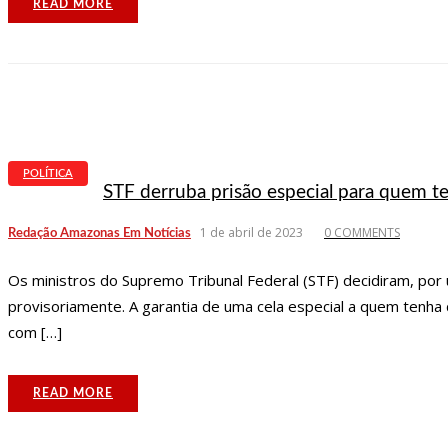
READ MORE
POLÍTICA
STF derruba prisão especial para quem t
1 de abril de 2023
0 COMMENTS
Redação Amazonas Em Notícias
Os ministros do Supremo Tribunal Federal (STF) decidiram, por
provisoriamente. A garantia de uma cela especial a quem tenha 
com […]
READ MORE