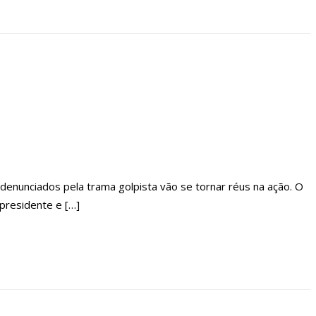
S QUE COMPARECERAM AO VELÓRIO.
ÚDE – AM
MANDO JOVEM DE “AMOR”
ÃO CONTRA A COVID-19 NOS DIAS 29 E 30/6
 denunciados pela trama golpista vão se tornar réus na ação. O
E DETÉM SUSPEITO POR FURTO DE CARRO NESTE FIM DE SEMANA
presidente e […]
DE LEI QUE PROÍBE CORTES POR INADIMPLÊNCIA
OBRE PRÉ-JULGAMENTOS NO ‘CASO COVAXIN’