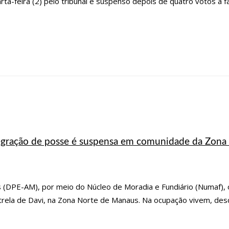
rta-feira (2) pelo tribunal e suspenso depois de quatro votos a 
ntegração de posse é suspensa em comunidade da Zona
 (DPE-AM), por meio do Núcleo de Moradia e Fundiário (Numaf),
trela de Davi, na Zona Norte de Manaus. Na ocupação vivem, des